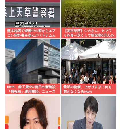
熊本地震で避難中の家からエア
【高市早苗】シカさん、ヒマワ
コン室外機を盗んだベトナム人
リを食べ尽くして観光客6万人の
を逮捕
イベントが中止になる…さらに
コスモス畑も食べ尽くす
NHK、総工費657億円の新施設
最近の物価、上がりすぎて何も
「情報棟」運用開始。ニュース
買えなくなるwww
スタジオがスケスケになる