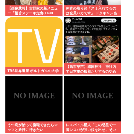
【画像悲報】吉野家の新メニュ
刺青の彫り師「スミ入れてるの
ー「極旨ステーキ定食(1498
は全員バカです」 ドタキャン当
円)」、肉の量が少なすぎて大炎
たり前、カネはない、挨拶もで
上してしまう…
きない
【高市早苗】靖国神社「神社内
TBS世界遺産 ポルトガルの大学
で日本軍の服着たりするのやめ
ろ！」遊就館のお土産屋がこち
ら
うつ病が治って復職できたらマ
レスバトル星人「この惑星で一
ッマと旅行に行きたい
番レスバが強い奴を出せ。そい