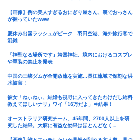
【画像】例の美人すぎるおにぎり屋さん、裏でおっさん
が握っていたwww
夏休み出国ラッシュがピーク 羽田空港、海外旅行客で
混雑
「神聖なる場所です」靖国神社、境内におけるコスプレ
や軍装の禁止を発表
中国の三峡ダムが全開放流を実施…長江流域で深刻な洪
水被害！
彼女「ねぃねぃ、結婚も視野に入ってきたわけだし給料
教えてほしいナリ」ワイ「16万だよ」⇒結果！
オーストラリア研究チーム、45年間、2700人以上を研
究した結果。大麻に有益な効果はほとんどなく...
【画像】誰とエッチしたいか見解が別れる六人衆、見つ