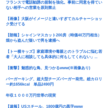
フランスで電話勧誘の規制を強化。事前に同意を得てい
ない相手への営業を原則禁止
【画像】大阪がイメージと違いすぎてカルチャーショッ
ク受けてる
【朗報】シャインマスカット200房（時価40万円相当）
畑から盗んだ疑いで男を逮捕へ
【トー横キッズ】家庭環境や毒親とのトラブルに悩む若
者「大人に相談しても具体的に何もしてくれない」...
【衝撃】魅惑的な鳥、見つかるwww(※画像あり)
バーガーキング、超大型チーズバーガー発売。総カロリ
ー約1656kcal 単品2490円
年収１０００万円世帯の現実
【速報】USスチール、1800億円の黒字www