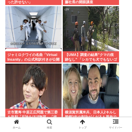
った許せない」
藤社長の開眼講座
ジャミロクワイの名曲「Virtual
【UMA】調査の結果”クマの痕
Insanity」の公式和訳付きが公開
跡なし” 「シカでも犬でもないゴ
される。30年前の曲とは思えな
ロンとして黒い動物を見た」 札
いよな
幌市清田区
古市憲寿 中居正広問題で第三委
横須賀所属米兵、日本人2キルし
を批判「反論をほぼ無視」「彼
禁錮3年の判決がくだるも恩赦で
らが一方的に言ったことが世の
釈放！ニュー速愛国者「辺野
中に定着してしまう」橋下徹も
古！」
ホーム
検索
トップ
サイドバー
同調