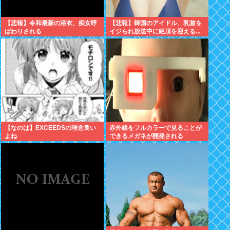
【悲報】令和最新の浴衣、痴女呼
【悲報】韓国のアイドル、乳首を
ばわりされる
イジられ放送中に絶頂を迎える...
【なのは】EXCEEDSの理念良い
赤外線をフルカラーで見ることが
よね
できるメガネが開発される