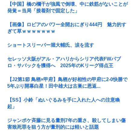
【中国】橋の欄干が強風で倒壊、中に鉄筋がないことが
発覚＝当局「接着剤で固定した」
【画像】ロピアのパワー全開おにぎり444円 魅力的す
ぎて草ｗｗｗｗｗｗｗ
ショートスリーパー堀大輔氏、涙を流す
セレッソ大阪がアル・アハリからシリア代表FWパブ
ロ・サバックを獲得へ 2025年のKリーグ得点王
【J2第1節 鳥栖×甲府】鳥栖が好相性の甲府に2-0快勝で
5年ぶり開幕白星！田中雄大は古巣に恩返...
【SS】小鈴「ぬいぐるみを手に入れた人への注意喚
起」
ジャンポケ斉藤に見る量刑7年の重さ、殺してしまい傷
害致死罪を狙う方が量刑的には軽いと話題