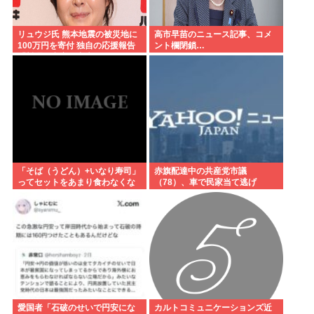
リュウジ氏 熊本地震の被災地に
高市早苗のニュース記事、コメ
100万円を寄付 独自の応援報告
ント欄閉鎖…
「料理研究家に出来るのはこれ
くらい」
「そば（うどん）+いなり寿司」
赤旗配達中の共産党市議
ってセットをあまり食わなくな
（78）、車で民家当て逃げ
った理由。
愛国者「石破のせいで円安にな
カルトコミュニケーションズ近