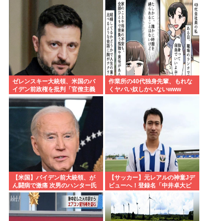
つが負けたら滅ぼす」 誰を出
す？
ゼレンスキー大統領、米国のバ
作業所の40代独身先輩、もれな
イデン前政権を批判「官僚主義
くヤバい奴しかいないwww
だった」
【米国】バイデン前大統領、が
【サッカー】元レアルの神童Jデ
ん闘病で激痛 次男のハンター氏
ビューへ！登録名「中井卓大ピ
「見ていてとてもつらい」
ピ」日本初挑戦の22歳今治MFが
開幕戦に先発