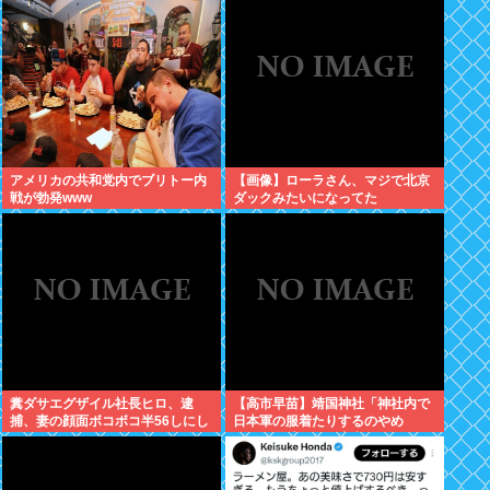
アメリカの共和党内でブリトー内
【画像】ローラさん、マジで北京
戦が勃発www
ダックみたいになってた
糞ダサエグザイル社長ヒロ、逮
【高市早苗】靖国神社「神社内で
捕、妻の顔面ボコボコ半56しにし
日本軍の服着たりするのやめ
た。
ろ！」遊就館のお土産屋がこちら