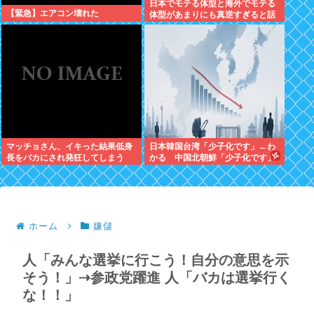
日本でモテる体型と海外でモテる
【緊急】エアコン壊れた
体型があまりにも真逆すぎると話
題に。何故日本人はヒョロガリを
好むのか。
マッチョさん、イキった結果低身
日本韓国台湾「少子化です」←わ
長をバカにされ発狂してしまう
かる 中国北朝鮮「少子化です」
←強権国家でも止められないのか
よ
ホーム
嫌儲
人「みんな選挙に行こう！自分の意思を示
そう！」⇢参政党躍進 人「バカは選挙行く
な！！」