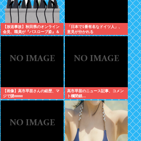
【放送事故】秋田県のオンライン
「日本で1番有名なドイツ人」、
会見、職員が『バスローブ姿』＆
意見が分かれる
『たばこ片手』で登場し大炎上
【画像】高市早苗さんの経歴、マ
高市早苗のニュース記事、コメン
ジで謎www
ト欄閉鎖…