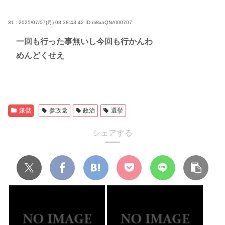
31 : 2025/07/07(月) 08:38:43.42
ID:m8xaQNAI00707
一回も行った事無いし今回も行かんわ
めんどくせえ
嫌儲
参政党
政治
選挙
シェアする