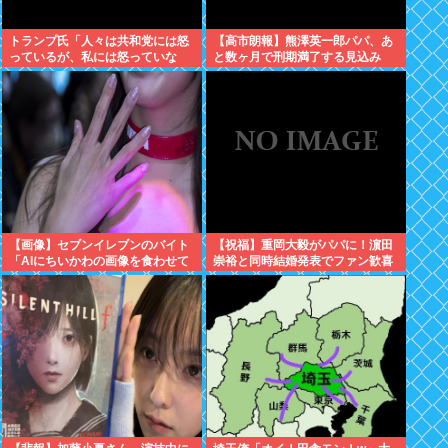
トランプ氏「人々は共和党には怒
【高市朗報】熊澤英一郎パパ、あ
っているが、私には怒っていな
と数ヶ月で刑期満了する見込み
い」
【画像】セブンイレブンのバイト
【祝福】重岡大毅がパパに！濵田
「AIにちいかわの画像を食わせて
崇裕と同時結婚発表でファン歓喜
っと…できた！」⇒！