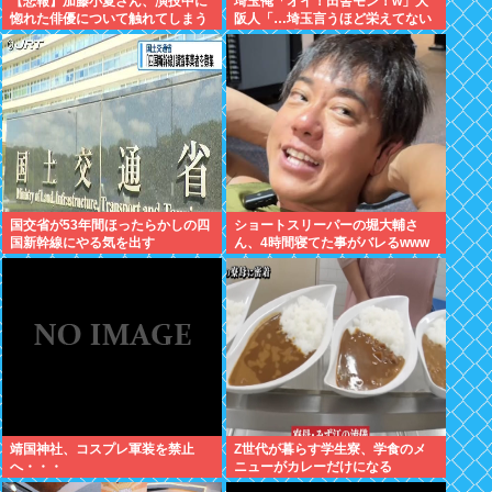
【悲報】加藤小夏さん、演技中に
埼玉俺「オイ！田舎モン！w」大
惚れた俳優について触れてしまう
阪人「…埼玉言うほど栄えてない
やん」俺「でも、西やんw」
国交省が53年間ほったらかしの四
ショートスリーパーの堀大輔さ
国新幹線にやる気を出す
ん、4時間寝てた事がバレるwww
靖国神社、コスプレ軍装を禁止
Z世代が暮らす学生寮、学食のメ
へ・・・
ニューがカレーだけになる