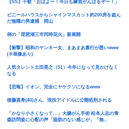
【SS】千歌「おはよー！今日も練習がんばるぞー！」
ビニールハウスからシャインマスカット約200房を盗ん
だ無職の男逮捕 岡山
例の「琵琶湖三市同時花火」新展開
【衝撃】昭和のヤンキー女、まあまあ素行が悪いwww
(※画像あり)
人気タレント土田晃之（51）今年になって見かけなく
なる
【悲報】イオン、完全にヤケクソになるwww
後藤真希(40)さん、現役アイドルに公開処刑される
「かなり小さくなって…」大腸がん手術 松本人志の青
森訪問姿に心配の声「脂肪のない感じが」「無...