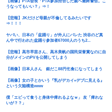
【画像】PTA会長「PTA参加拒否した親へ最終警告。こ
うなってもいい？」⇒！
【悲報】JKだけど母親が不倫してるみたいです
⇒！！！
ヤバい、日本の「盆踊り」が外人にバレた 渋谷のど真
ん中で行われた盆踊り参加者67000人のうち2...
【悲報】高市早苗さん、高木美帆の国民栄誉賞なのに自
分がメインのPVを公開してしまう
【画像】日本人さん 銀だこ88円乞食になってしまう
【画像】女の子とかいう『乳がデカイ=デブに見える』
という欠陥構造www
僕「エビって食うと身体中痺れるよなｗ」 友「痺れな
いが？？」