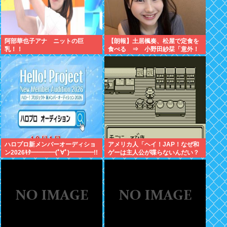
阿部華也子アナ ニットの巨
【朗報】土居楓奏、松屋で定食を
乳！！
食べる ⇒ 小野田紗栞「意外！
親近感持った」
ハロプロ新メンバーオーディショ
アメリカ人「ヘイ！JAP！なぜ和
ン2026ｷﾀ━━━━(ﾟ∀ﾟ)━━━━!!
ゲーは主人公が喋らないんだい？
異様だよ？」