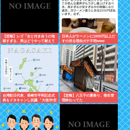
【悲報】レズ「女と付き合うの地
日本人がラーメンに1000円以上だ
獄すぎる、男はどうやって耐えて
すの渋る理由ガチ不明www
んの？」
台湾駐日代表、長崎市平和記念式
【悲報】八王子の夏祭り、衛生管
典をドタキャンし抗議 「大使/外交
理終わってた
官席ではないエリアに座らされる
のは国家としてのプライドが傷つ
く」