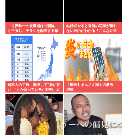
「世界唯一の被爆国は北朝鮮」
結婚式やると近所の花屋が潰れ
と主張し、チラシを配布する輩
ない理由がわかる「こんなに金
が発生
取るのかよ！？」って驚くぞ
日本人の半数、無理して"酒が旨
【動画】まんさん同士の事故、
い！"とか言ってた事が判明。近
地獄
畿地方に関しては6割が下戸