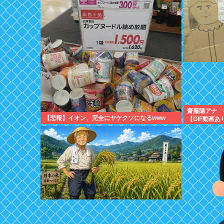
齋藤陽アナ 
【悲報】イオン、完全にヤケクソになるwww
【GIF動画あ