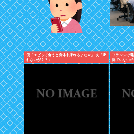
僕「エビって食うと身体中痺れるよなｗ」 友「痺
フランスで電
れないが？？」
得ていない相