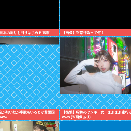
日本の周りを回りはじめる 高市
【画像】迷惑行為って何？
貯金が無い奴が半数もいるとか貧困国
【衝撃】昭和のヤンキー女、まあまあ素行
www
www (※画像あり)