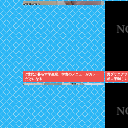
Z世代が暮らす学生寮、学食のメニューがカレー
糞ダサエグザ
だけになる
ボコ半56し