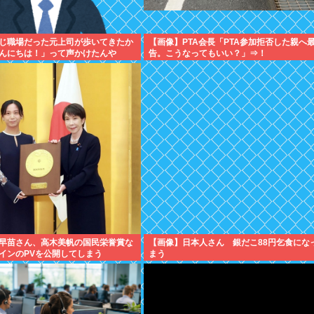
じ職場だった元上司が歩いてきたか
【画像】PTA会長「PTA参加拒否した親へ
んにちは！」って声かけたんや
告。こうなってもいい？」⇒！
早苗さん、高木美帆の国民栄誉賞な
【画像】日本人さん 銀だこ88円乞食にな
インのPVを公開してしまう
まう