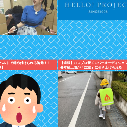
ベルトで締め付けられる胸元！！
【速報】ハロプロ新メンバーオーディショ
り】
募年齢上限が『22歳』に引き上げられる