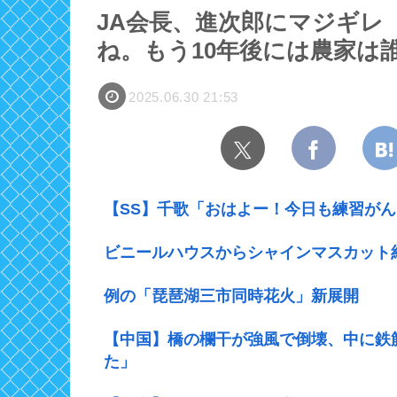
JA会長、進次郎にマジギレ
ね。もう10年後には農家は
2025.06.30 21:53
【SS】千歌「おはよー！今日も練習が
ビニールハウスからシャインマスカット約
例の「琵琶湖三市同時花火」新展開
【中国】橋の欄干が強風で倒壊、中に鉄
た」