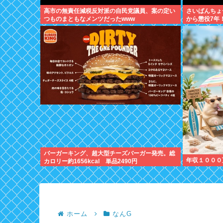
高市の無責任減税反対派の自民党議員、案の定い
さいばんちょ
つものまともなメンツだったwww
から懲役7年
くて草
バーガーキング、超大型チーズバーガー発売。総
年収１０００
カロリー約1656kcal 単品2490円
ホーム
なんG