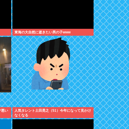
東海の大自然に逝きたい男の子www
が悪い
人気タレント土田晃之（51）今年になって見かけ
なくなる