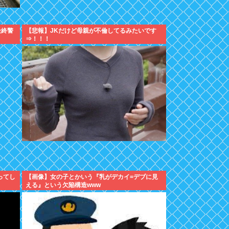
最終警
【悲報】JKだけど母親が不倫してるみたいです
⇒！！！
ってし
【画像】女の子とかいう『乳がデカイ=デブに見
える』という欠陥構造www