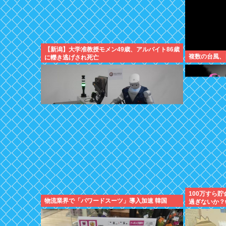
【新潟】大学准教授モメン49歳、アルバイト86歳
複数の台風、
に轢き逃げされ死亡
100万すら
物流業界で「パワードスーツ」導入加速 韓国
過ぎないか？