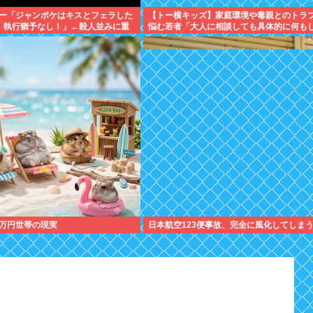
ー「ジャンポケはキスとフェラした
【トー横キッズ】家庭環境や毒親とのトラ
！執行猶予なし！」←殺人並みに重
悩む若者「大人に相談しても具体的に何も
れない」EXIT兼近「搾取しようとする大人
除外するか」
万円世帯の現実
日本航空123便事故、完全に風化してしま