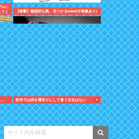
ブルに
【衝撃】魅惑的な鳥、見つかるwww(※画像あり)
してく
をどう
う…
欧米では肉を薄切りにして食う文化はない