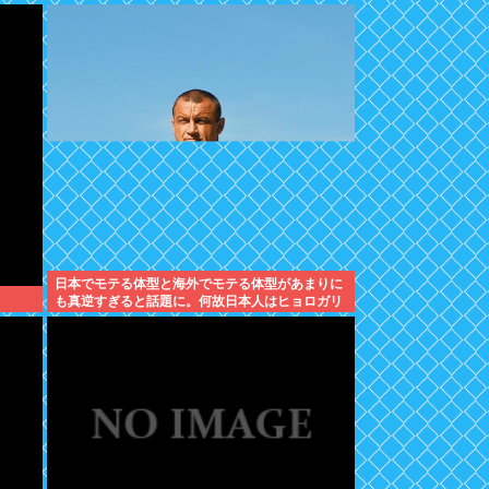
日本でモテる体型と海外でモテる体型があまりに
も真逆すぎると話題に。何故日本人はヒョロガリ
を好むのか。