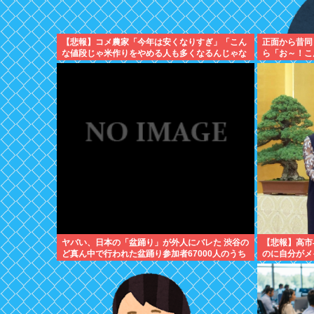
【悲報】コメ農家「今年は安くなりすぎ」「こん
正面から昔同
な値段じゃ米作りをやめる人も多くなるんじゃな
ら「お～！こ
いかな?」
ヤバい、日本の「盆踊り」が外人にバレた 渋谷の
【悲報】高市
ど真ん中で行われた盆踊り参加者67000人のうち
のに自分がメ
20000人が外人、ダンシングヒーローに熱狂