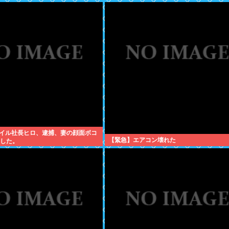
イル社長ヒロ、逮捕、妻の顔面ボコ
【緊急】エアコン壊れた
にした。