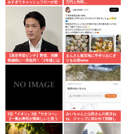
みすぎてキャッシュフローが史
万円と判明…
上初のマイナス。売却か保有で
内ゲバ始まる
【高市早苗ピンチ】野党、消費
まんさん被災地に手作りおにぎ
税減税に一斉批判！「2年後には
りを出荷www
大幅な増税になる」「財源どう
する」「円安加速させ物価を引
き上げる」
2位『イオン』3位『ヤオコー』
みいちゃんと山田さんの亜月ね
【一番お寿司が美味しいと思う
ね、ジャップに叩かれて削除し
スーパー】300名が選ぶ1位に
た「魚界のみいちゃん」記事を
復活