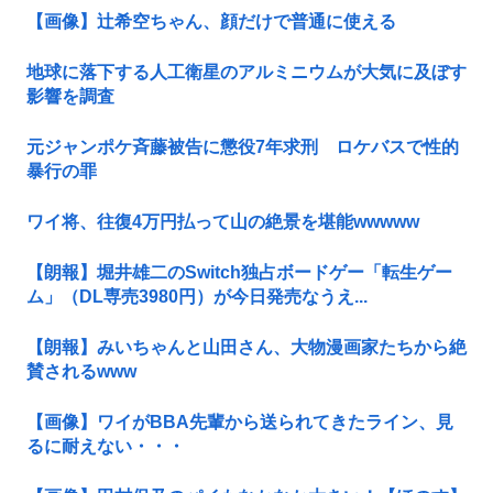
【画像】辻希空ちゃん、顔だけで普通に使える
地球に落下する人工衛星のアルミニウムが大気に及ぼす
影響を調査
元ジャンポケ斉藤被告に懲役7年求刑 ロケバスで性的
暴行の罪
ワイ将、往復4万円払って山の絶景を堪能wwwww
【朗報】堀井雄二のSwitch独占ボードゲー「転生ゲー
ム」（DL専売3980円）が今日発売なうえ...
【朗報】みいちゃんと山田さん、大物漫画家たちから絶
賛されるwww
【画像】ワイがBBA先輩から送られてきたライン、見
るに耐えない・・・