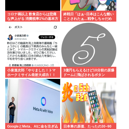
コロナ禍以上 飲食店からは悲痛
終戦日「はぁ~日本はこんな酷い
な声上がる 消費税率1%の基本方
ことされたぁ…戦争しちゃだめ
針を決定も…懸念される”外食離
ぇ…」ワイ「加害にも触れた
れ”
ら？」
小泉進次郎「やりました！トマ
3億円もらえるけど10分前の原爆
ホークミサイル発射大成功！！
ドームに飛ばされるボタン
対中朝露への防衛力を強化して
ますw」
GoogleとMeta、AIに金を注ぎ込
日本車の原価、たったの30~90