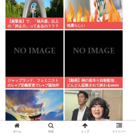
【超緊急】で、「核兵器」以上
地震らしい
の「抑止力」ってあるの？？？
www
ジャップランド、フェミニスト
【動画】例の首吊り自殺配信、
のレ●プ定義変更でレ●プ認知件
どんどん拡散されて終わるwww
数爆増www
ホーム
検索
トップ
サイドバー