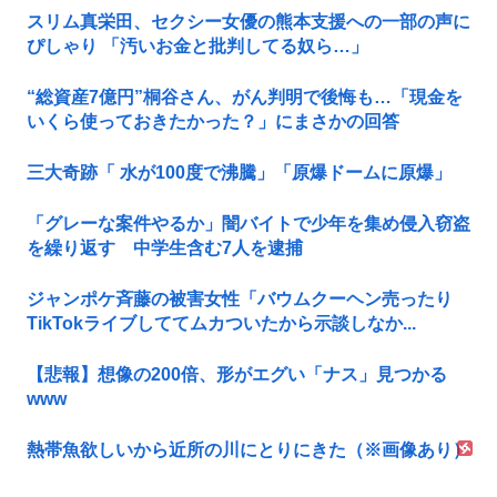
スリム真栄田、セクシー女優の熊本支援への一部の声に
ぴしゃり 「汚いお金と批判してる奴ら…」
“総資産7億円”桐谷さん、がん判明で後悔も…「現金を
いくら使っておきたかった？」にまさかの回答
三大奇跡「 水が100度で沸騰」「原爆ドームに原爆」
「グレーな案件やるか」闇バイトで少年を集め侵入窃盗
を繰り返す 中学生含む7人を逮捕
ジャンポケ斉藤の被害女性「バウムクーヘン売ったり
TikTokライブしててムカついたから示談しなか...
【悲報】想像の200倍、形がエグい「ナス」見つかる
www
熱帯魚欲しいから近所の川にとりにきた（※画像あり）