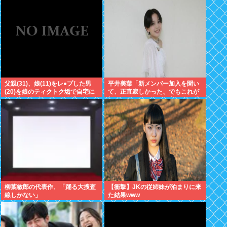
←これ
父親(31)、娘(11)をレ●プした男
平井美葉「新メンバー加入を聞い
(20)を娘のティクトク垢で自宅に
て、正直寂しかった、でもこれが
誘い出し自助 2人とも逮捕
新しいビヨなんだと、寂しさを受
け止めるこ
柳葉敏郎の代表作、「踊る大捜査
【衝撃】JKの従姉妹が泊まりに来
線しかない」
た結果www