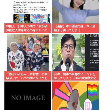
韓国人「日本人の間で『女が破
【画像】本田望結の妹、本田望
滅的な人生を送るのをポルノの
結より実ってしまう
ように楽しむ陰湿な趣味』が流
行っている」119万バズ
「誰かわからん」木村祐一の変
台湾、熊本の避難所にテントを
貌ぶりに「いつの間にかイケお
送ってしまう 日本の雑魚寝文化
じに」「松ちゃんより痩せてな
を壊すな！
い？」「渋く」