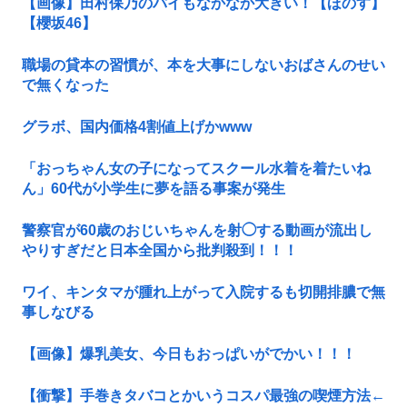
【画像】田村保乃のパイもなかなか大きい！【ほのす】
【櫻坂46】
職場の貸本の習慣が、本を大事にしないおばさんのせい
で無くなった
グラボ、国内価格4割値上げかwww
「おっちゃん女の子になってスクール水着を着たいね
ん」60代が小学生に夢を語る事案が発生
警察官が60歳のおじいちゃんを射◯する動画が流出し
やりすぎだと日本全国から批判殺到！！！
ワイ、キンタマが腫れ上がって入院するも切開排膿で無
事しなびる
【画像】爆乳美女、今日もおっぱいがでかい！！！
【衝撃】手巻きタバコとかいうコスパ最強の喫煙方法←