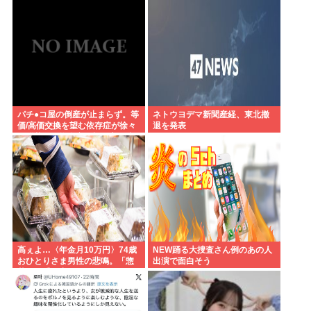
いう言葉は浸透されてなかっ
べきなのか”問われる組織の姿勢
た」
パチ●コ屋の倒産が止まらず。等
ネトウヨデマ新聞産経、東北撤
価/高価交換を望む依存症が徐々
退を発表
に脱落。低換金率を望む客は戻
らず
高ぇよ…〈年金月10万円〉74歳
NEW踊る大捜査さん例のあの人
おひとりさま男性の悲鳴。「惣
出演で面白そう
菜すら手が出ない」