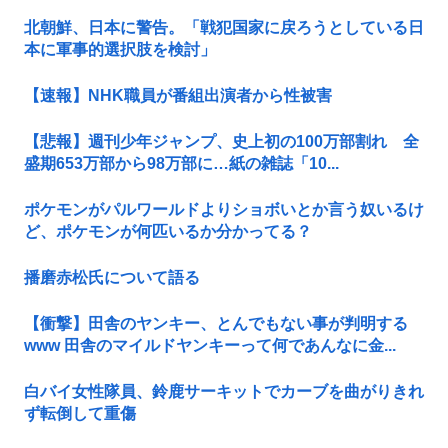
北朝鮮、日本に警告。「戦犯国家に戻ろうとしている日
本に軍事的選択肢を検討」
【速報】NHK職員が番組出演者から性被害
【悲報】週刊少年ジャンプ、史上初の100万部割れ 全
盛期653万部から98万部に…紙の雑誌「10...
ポケモンがパルワールドよりショボいとか言う奴いるけ
ど、ポケモンが何匹いるか分かってる？
播磨赤松氏について語る
【衝撃】田舎のヤンキー、とんでもない事が判明する
www 田舎のマイルドヤンキーって何であんなに金...
白バイ女性隊員、鈴鹿サーキットでカーブを曲がりきれ
ず転倒して重傷