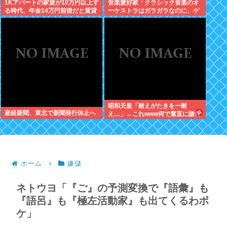
1Kアパートの家賃が10万円以上す
音楽愛好家「クラシック音楽のオ
る時代、年金14万円前後だと賃貸
ーケストラはガラガラなのに、ゲ
の人は無理じゃね？
ーム音楽のオーケストラは満員…
本当にイライラする」
昭和天皇「耐えがたきをー耐
産経新聞、東北で新聞発行休止へ
え…」←これwww何で素直に謝れ
ねーの？？！？
ホーム
嫌儲
ネトウヨ「『ご』の予測変換で『語彙』も
『語呂』も『極左活動家』も出てくるわボ
ケ」