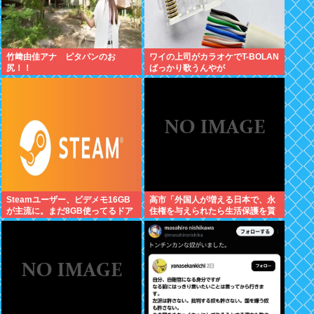
竹﨑由佳アナ ピタパンのお
ワイの上司がカラオケでT-BOLAN
尻！！
ばっかり歌うんやが
Steamユーザー、ビデメモ16GB
高市「外国人が増える日本で、永
が主流に。まだ8GB使ってるドア
住権を与えられたら生活保護を貰
ホの嫌儲民は反省文書いてね。
うなんて人が増えては困る。日本
人以上の水準の人のみ許可しま
す」