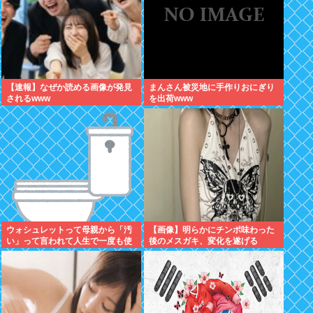
【速報】なぜか読める画像が発見
まんさん被災地に手作りおにぎり
されるwww
を出荷www
ウォシュレットって母親から「汚
【画像】明らかにチンポ味わった
い」って言われて人生で一度も使
後のメスガキ、変化を遂げる
ってなかった...