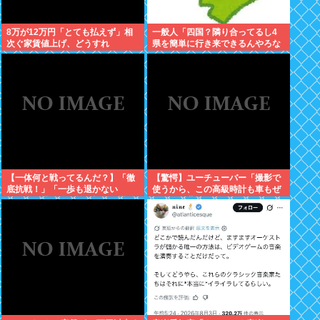
8万が12万円「とても払えず」相
一般人「四国？隣り合ってるし4
次ぐ家賃値上げ、どうすれ
県を簡単に行き来できるんやろな
ば・・・？
あ」←これwww
【一体何と戦ってるんだ？】「徹
【驚愕】ユーチューバー「撮影で
底抗戦！」「一歩も退かない
使うから、この高級時計も車もぜ
ぞ！」原爆公園の前の極左を機動
～んぶ経費でタダ！ｗ」←まさか
隊が排除
コレ本気にしてる奴なんておらん
よな？よな？w w w w w w w w w
w w