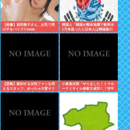
【画像】前田敦子さん、お乳で男
韓国人「韓国が熊本地震で飲料水
の子をパイズリwww
1万本送ったら日本人は韓国産の
水は〇〇だと言いました」
【悲報】殺到する女性ファンを抑
小泉進次郎「やりました！トマホ
えるスタッフ、めっちゃ大変そう
ークミサイル発射大成功！！対中
www
朝露への防衛力を強化してます
w」