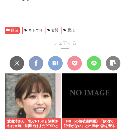
嫌儲
ネトウヨ
右翼
思想
シェアする
渡邊渚さん「私がPTSDと診断さ
《NHKの性被害問題》「飲酒で
れた当時、世間ではまだPTSDと
記憶がない」と出演者 “誰を守る