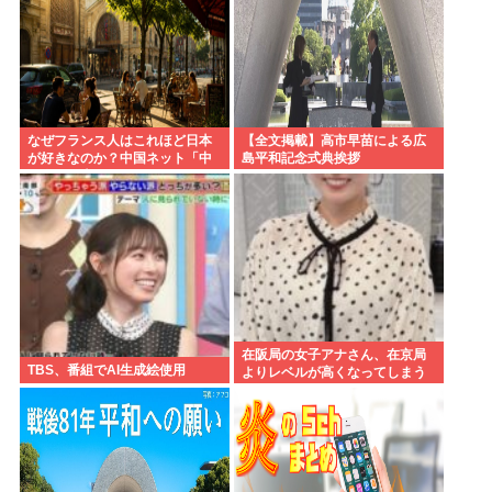
なぜフランス人はこれほど日本
【全文掲載】高市早苗による広
が好きなのか？中国ネット「中
島平和記念式典挨拶
国人も日本が好き」
在阪局の女子アナさん、在京局
TBS、番組でAI生成絵使用
よりレベルが高くなってしまう