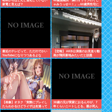
昭和からほとんど進化していない
46歳無職男「隣のオッサンのくし
家電と言えば？
ゃみうっせー！」→60歳男性宅に
侵入し暴行を加えて逮捕
最近のテレビって、ただのでかい
【悲報】 AKB公演後のお見送り動
YouTubeになりつつあるよな
画が飛田新地みたいだと話題
に・・・
【画像】オタク「実際にプレイし
38歳の兄が実家におるんやが、7
たらわかるけどライザは友達って
年くらいニートしとる。親が死ん
感じで性的な目では見れないw」
だ後の処理どうしよう