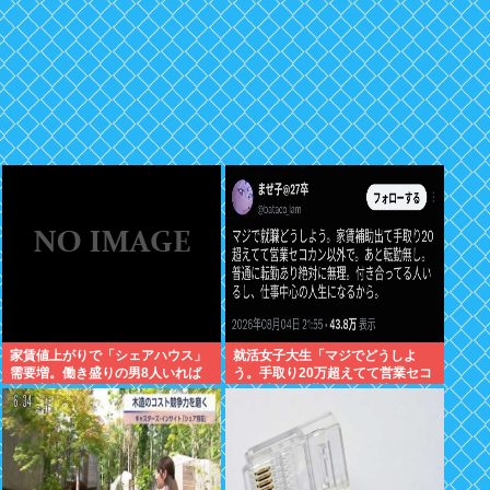
家賃値上がりで「シェアハウス」
就活女子大生「マジでどうしよ
需要増。働き盛りの男8人いれば
う。手取り20万超えてて営業セコ
一軒家暮らしも余裕で毎日楽しい
カン以外で転勤無しの会社ない」