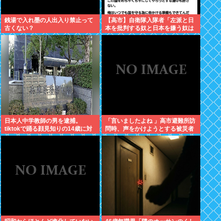
銭湯で入れ墨の人出入り禁止って
【高市】自衛隊入隊者「左派と日
古くない？
本を批判する奴と日本を嫌う奴は
許さない。俺はいつでも国守る為
に命かける準備出来てんだわ」
日本人中学教師の男を逮捕。
「言いましたよね 」高市避難所訪
tiktokで踊る顔見知りの14歳に対
問時、声をかけようとする被災者
し「全部見えるように。下も見せ
を威圧する謎のハゲガードマンが
ていいねんで」とコメント
発生