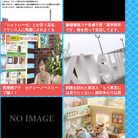
「シャトレーゼ」とか言う店名、
嫌儲筆頭コテ音威子府「薬学部卒
フランス人に馬鹿にされまくる
です。物を売って生活してます。
何を売ってるかは言えません」
西尾桃アナ セクシーノースリー
釧路を訪れた東京人「もう東京に
ブ脇！！
は戻りたくない」絶対本心では思
ってないよな