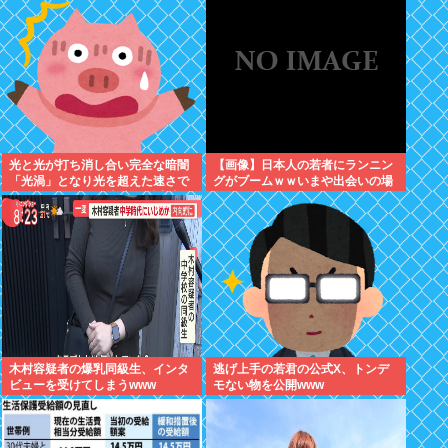
光と光が打ち消し合い完全な暗闇
【画像】日本人の若者にランニン
「光渦」となり光を超えた速さで
グがブームｗｗいまや出会いの場
動く→50年を経て直接観測成功
にwww
木村容疑者の爆乳同級生、インタ
逃げ上手の若君の公式X、トンデ
ビューを受けてしまうwww
モない物を公開www