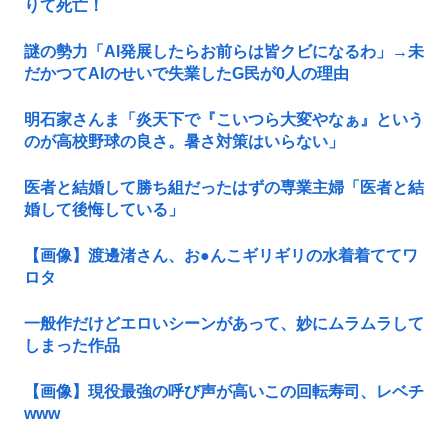
りて死亡！
謎の勢力「AI発展したらお前らは皆クビになるわ」→未
だかつてAIのせいで失業したG民が0人の理由
明石家さんま「炎天下で『こいつら大変やなぁ』という
のが高校野球の良さ。暑さ対策はいらない」
医者と結婚して勝ち組だったはずの専業主婦「医者と結
婚して後悔している」
【画像】渡邊渚さん、お●んこギリギリの水着着ててワ
ロタ
一般作だけどエロいシーンがあって、妙にムラムラして
しまった作品
【画像】現役最強の呼び声が高いこの回転寿司、レベチ
www