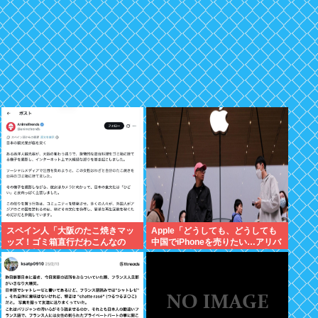
スペイン人「大阪のたこ焼きマッ
Apple「どうしても、どうしても
ッズ！ゴミ箱直行だわこんなの
中国でiPhoneを売りたい…アリバ
w」←大炎上してしまう
バさん提携しよ！」中国AI企業に
追い風