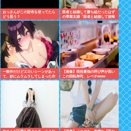
おっさんがこの財布を使ってたら
医者と結婚して勝ち組だったはず
どう思う？
の専業主婦「医者と結婚して後悔
している」
一般作だけどエロいシーンがあっ
【画像】現役最強の呼び声が高い
て、妙にムラムラしてしまった作
この回転寿司、レベチwww
品