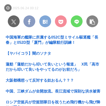
2025.06.24 00:12
中国海軍の艦隊に所属する052C型ミサイル駆逐艦「長
春」と052D型「厦門」が編隊航行訓練！
【ヤバイコラ】闇のソナタ
蓮舫「蓮舫だから叩いて良いという報道」 X民「高市
だから叩いて良いをやってるのがお前だろ」
大阪都構想って反対する奴おるん？？？
中国、三峡ダムが全開放流。長江流域で深刻な洪水被害
ロシア空挺兵が空挺部隊日を祝うため飛行機から飛び降