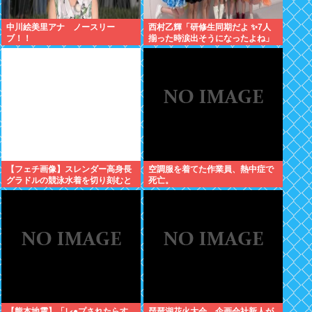
中川絵美里アナ ノースリー
西村乙輝「研修生同期だよ ✨7人
ブ！！
揃った時涙出そうになったよね」
【フェチ画像】スレンダー高身長
空調服を着てた作業員、熱中症で
グラドルの競泳水着を切り刻むと
死亡。
ヌルヌル 大開脚×マッサージ
【鹿】
【熊本地震】「レ●プされたらす
琵琶湖花火大会、企画会社新人が