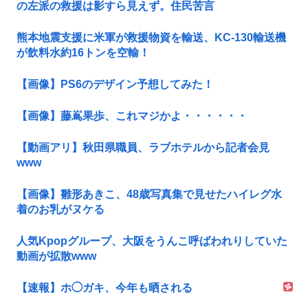
の左派の救援は影すら見えず。住民苦言
熊本地震支援に米軍が救援物資を輸送、KC-130輸送機
が飲料水約16トンを空輸！
【画像】PS6のデザイン予想してみた！
【画像】藤嶌果歩、これマジかよ・・・・・・
【動画アリ】秋田県職員、ラブホテルから記者会見
www
【画像】雛形あきこ、48歳写真集で見せたハイレグ水
着のお乳がヌケる
人気Kpopグループ、大阪をうんこ呼ばわれりしていた
動画が拡散www
【速報】ホ◯ガキ、今年も晒される