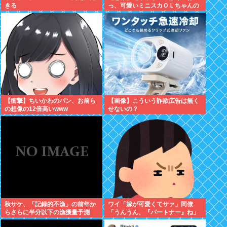
きる
っ、可愛いミニスカＯＬちゃんの
隣あいてんじゃん！座ったろ！」
→結果w w w w w w w w
【衝撃】ちいかわのパン、お前ら
【画像】こういう詐欺広告は無く
の想像の12倍高いwww
せないの？
秋サケ、「記録的不漁」の前年か
ワイ「嫁が可愛くてサァ」同僚
らさらに半分以下の漁獲量予測
「うんうん、『パートナー』ね」
「なぜこれほど減ったのか、日本