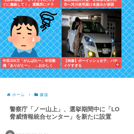
ぐに連絡して！」 避難所にチラ
市へ河川使用届け未提出が原因
シ。 無料で緊急避妊薬を届けるシ
→Xで告知したらできると思った
ステムを実現へ
年収300万「がんばれー」年収数
【画像】ボーイッシュ女子、バチ
億「ありがとー」 ←おかしく
イケすぎる
ね？
ホーム
嫌儲
警察庁「ノー山上」、選挙期間中に「LO
脅威情報統合センター」を新たに設置