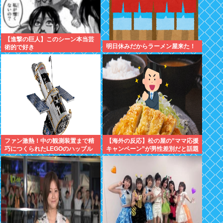
【進撃の巨人】このシーン本当芸
明日休みだからラーメン屋来た！
術的で好き
ファン激熱！中の観測装置まで精
【海外の反応】松の屋の”ママ応援
巧につくられたLEGOのハッブル
キャンペーン”が男性差別だと話題
宇宙望遠鏡が販売中
になっているらしい → 「普通
に”家族割”にしたらよかったのに
な」「こんなのにイライラできる
って幸せな人生を送ってるよな」