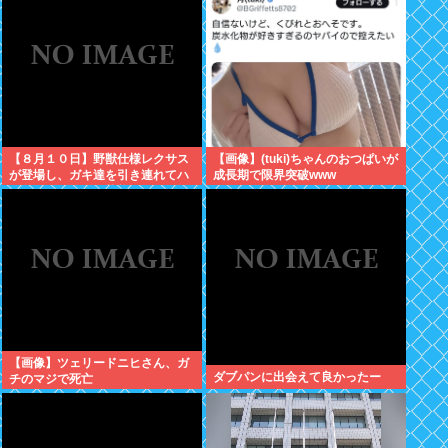
人の叡智を集めてもわからな
い…」
【８月１０日】野獣仕様レクサス
【画像】(tuki)ちゃんのおつぱいが
が登場し、ガキ達を引き連れてハ
成長期で限界突破www
ーメルンの笛吹き状態となる （※
動画あり）
【画像】ツェリードニヒさん、ガ
ダブパンに出会えて良かったー
チのマジで死亡