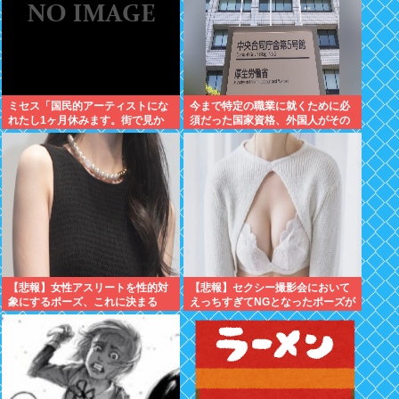
ミセス「国民的アーティストにな
今まで特定の職業に就くために必
れたし1ヶ月休みます。街で見か
須だった国家資格、外国人がその
けても声掛けないでね」
職に就く場合は不要へと方針切り
替えへ
【悲報】女性アスリートを性的対
【悲報】セクシー撮影会において
象にするポーズ、これに決まる
えっちすぎてNGとなったポーズが
こちらwww