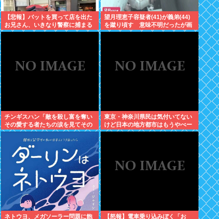
【悲報】バットを買って店を出た
望月理恵子容疑者(41)が義弟(44)
お兄さん、いきなり警察に捕まる
を蹴り頃す 意味不明だったが画
www
像みて納得・・・
チンギスハン「敵を殺し富を奪い
東京・神奈川県民は気付いてない
その愛する者たちの涙を見てその
けど日本の地方都市はもうやべー
妻や娘をレ●プするのが最大の喜
ぞ
び」
ネトウヨ、メガソーラー問題に飽
【怒報】電車乗り込みぼく「お