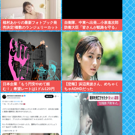
植村あかりの最新フォトブック発
自衛隊、中東へ出発…小泉進次郎
売決定!複数のランジェリーカット
防衛大臣「皆さんが航路を守る」
あり
日本企業「もう円安やめて頼
【悲報】浜辺美波さん、めちゃく
む！」希望レートは1ドル120円
ちゃADHDだった
現実は160円前後「輸出企業まで
悲鳴」