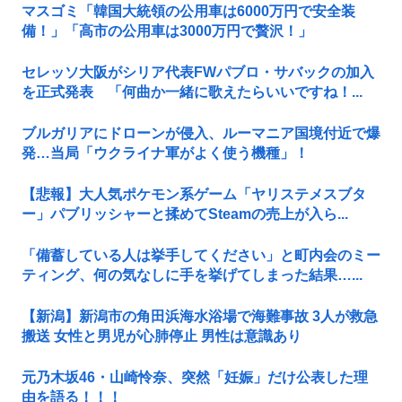
マスゴミ「韓国大統領の公用車は6000万円で安全装
備！」「高市の公用車は3000万円で贅沢！」
セレッソ大阪がシリア代表FWパブロ・サバックの加入
を正式発表 「何曲か一緒に歌えたらいいですね！...
ブルガリアにドローンが侵入、ルーマニア国境付近で爆
発…当局「ウクライナ軍がよく使う機種」！
【悲報】大人気ポケモン系ゲーム「ヤリステメスブタ
ー」パブリッシャーと揉めてSteamの売上が入ら...
「備蓄している人は挙手してください」と町内会のミー
ティング、何の気なしに手を挙げてしまった結果…...
【新潟】新潟市の角田浜海水浴場で海難事故 3人が救急
搬送 女性と男児が心肺停止 男性は意識あり
元乃木坂46・山崎怜奈、突然「妊娠」だけ公表した理
由を語る！！！