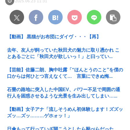
2025.06.23 11:31
【動画】 黒猫がお布団にダイヴ・・・【再】
去年、友人が飼っていた秋田犬の魅力に取り憑かれ こ
とあるごとに「秋田犬が欲しいっ！」と曰ってい...
【芸能】佐藤二朗、胸中吐露「“ほんとうのこと”を僕の
口からは何ひとつ言えなくて… 言葉にできぬ悔...
石畳の路地に突入した中国EV、パワー不足で周囲の通
行人を困惑させるような光景を生み出してしまい…...
【動画】女子アナ「流しそうめん初体験します！ズズッ
ズッ…ズッ………ゲホォッ！」
日傘もって行っていざ開こうとしたら靴べらだった