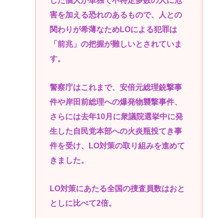
した個人が単独で不特定多数の人に危
害を加える恐れのあるもので、人との
関わりが希薄なためLOによる犯罪は
「前兆」の把握が難しいとされていま
す。
警察庁はこれまで、安倍元総理銃撃事
件や岸田前総理への爆発物襲撃事件、
さらには去年10月に衆議院選挙中に発
生した自民党本部への火炎瓶投てき事
件を受け、LO対策の取り組みを進めて
きました。
LO対策にあたる全国の捜査員数はおと
としに比べて2倍。