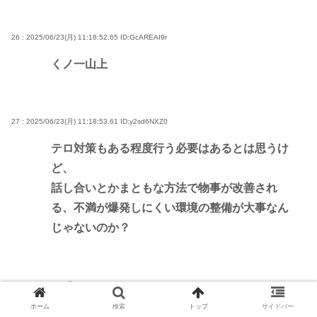
26 : 2025/06/23(月) 11:18:52.65
ID:GcAREAI9r
くノ一山上
27 : 2025/06/23(月) 11:18:53.61
ID:y2sd6NXZ0
テロ対策もある程度行う必要はあるとは思うけ
ど、
話し合いとかまともな方法で物事が改善され
る、不満が爆発しにくい環境の整備が大事なん
じゃないのか？
28 : 2025/06/23(月) 11:18:55.47
ID:C/JCaHoB0
ホーム
検索
トップ
サイドバー
それより裁判まだか