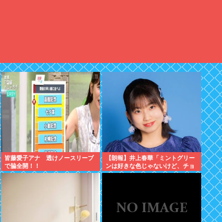
皆藤愛子アナ 透けノースリーブ
【朗報】井上春華「ミントグリー
で脇全開！！
ンは好きな色じゃないけど、チョ
コミントは好きなのでまぁいいか
と思ってる