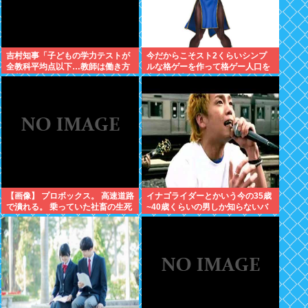
吉村知事「子どもの学力テストが
今だからこそスト2くらいシンプ
全教科平均点以下…教師は働き方
ルな格ゲーを作って格ゲー人口を
改革とか言ってないでどうにかし
増やした方がいいと思う
ろ」
【画像】 プロボックス。 高速道路
イナゴライダーとかいう今の35歳
で潰れる。 乗っていた社畜の生死
~40歳くらいの男しか知らないバ
不明
ンドwww