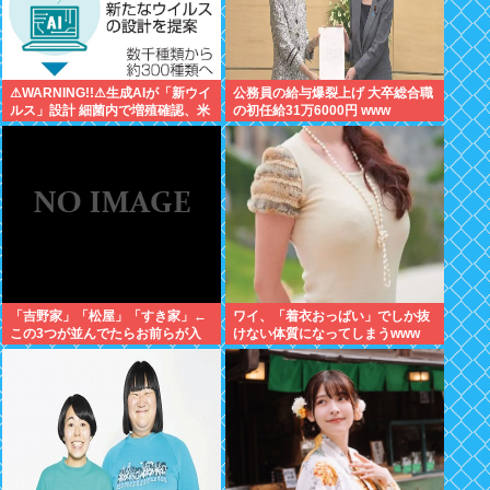
⚠WARNING!!⚠生成AIが「新ウイ
公務員の給与爆裂上げ 大卒総合職
ルス」設計 細菌内で増殖確認、米
の初任給31万6000円 www
大学が研究
「吉野家」「松屋」「すき家」←
ワイ、「着衣おっばい」でしか抜
この3つが並んでたらお前らが入
けない体質になってしまうwww
る店www