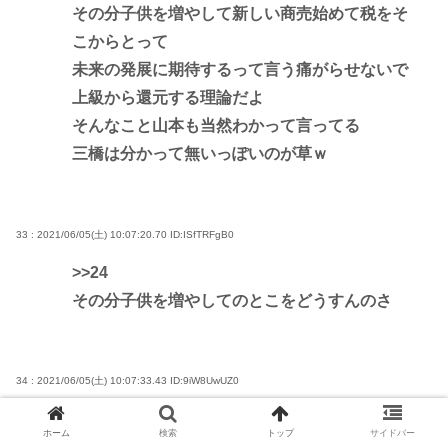
その分子供を増やして新しい商売始めて税をそ
こからとって
未来の発展に期待するって言う痛がらせないで
上級から還元する理論だよ
そんなこと山本も当然わかって言ってる
三橋は分かって無いっぽいのが草ｗ
33 : 2021/06/05(土) 10:07:20.70
ID:ISfTRFgB0
>>24
その分子供を増やしてのとこをどうすんのさ
34 : 2021/06/05(土) 10:07:33.43
ID:9iW8UwUZ0
>>24
ホーム
検索
トップ
サイドバー
てか日本企業は日本人の持ち物じゃないからな