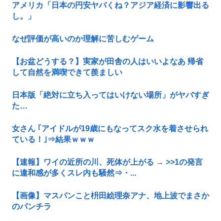
アメリカ「日本の円安ヤバくね？アジア経済に影響出る
し。」
なぜ評価が高いのか理解に苦しむゲーム
【お盆どうする？】実家が田舎の人はいいよなあ 帰省
して自然を満喫できて羨ましい
日本版「絶対に立ち入ってはいけない場所」がヤバすぎ
た…
女さん ｢アイドルが19歳にもなってスク水を着させられ
ている！｣⇒結果ｗｗｗ
【速報】ワイの近所の川、死体が上がる → >>1の発言
に違和感が多くスレ内も騒然⇒・...
【画像】マスパンこと枡田絵理奈アナ、地上波でまさか
のパンチラ