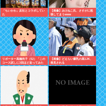
「ちいかわ」反社とコラボしてい
【画像】みけねこ氏、さすがに怒
た
張してまうwww
リポーター高橋尚子（52）「この
【画像】どえらい爆乳の高1JK、
コース試しに3回ほど走ってみた
発見される
のですが、中々タフなコースです
よ」