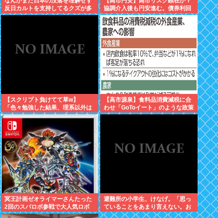
なんかまだ日本の没落を理解せず
【高市円安】高市リスク顕在か？
反日カルトを支持してるクズが多
協調介入後も円安進む。債券利回
いんだけどなんだお前ら
りは急騰。大丈夫なのか？
【スクリプト負けてて草w】
【高市源泉】食料品消費減税に合
「色々勉強した結果、理系以外は
わせ「GoToイート」のような政策
エラー品だと気付いた【ガチ】」
が実施される可能性高まる！お得
について、もっと具体的に話そう
にいっぱい食べよう。あと農家さ
か
ん対応も
冥王計画ゼオライマーさんたった
避難所の小学生、けなげ。「思っ
2回のスパロボ参戦で大人気ロボ
ていることをあまり言えない。お
作品にwww
母さんに迷惑かけるから」