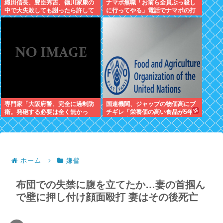
織田信長、豊臣秀吉、徳川家康の
ナマポ無職「お前ら全員ぶっ殺し
中で大失敗しても謝ったら許して
に行ってやる」電話でナマポの打
くれそうなのって徳川家康だよな
ち切り伝えられ市職員を脅す
専門家「大阪府警、完全に過剰防
国連機関、ジャップの物価高にブ
衛。発砲する必要は全く無かっ
チギレ「栄養価の高い食品が5年
た」
で25%上昇。再貧困層が健康的な
食事を取ることが不可能」
ホーム
嫌儲
布団での失禁に腹を立てたか…妻の首掴ん
で壁に押し付け顔面殴打 妻はその後死亡