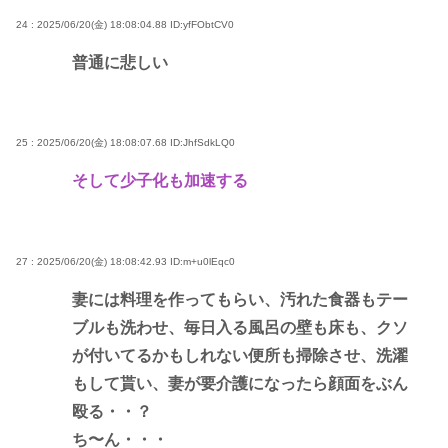
24 : 2025/06/20(金) 18:08:04.88
ID:yfFObtCV0
普通に悲しい
25 : 2025/06/20(金) 18:08:07.68
ID:JhfSdkLQ0
そして少子化も加速する
27 : 2025/06/20(金) 18:08:42.93
ID:m+u0lEqc0
妻には料理を作ってもらい、汚れた食器もテー
ブルも洗わせ、毎日入る風呂の壁も床も、クソ
が付いてるかもしれない便所も掃除させ、洗濯
もして貰い、妻が要介護になったら顔面をぶん
殴る・・？
ち〜ん・・・