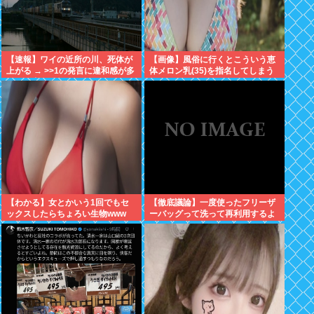
【速報】ワイの近所の川、死体が
【画像】風俗に行くとこういう恵
上がる → >>1の発言に違和感が多
体メロン乳(35)を指名してしまう
くスレ内も騒然⇒・・！！！
奴www
【わかる】女とかいう1回でもセ
【徹底議論】一度使ったフリーザ
ックスしたらちょろい生物www
ーバッグって洗って再利用するよ
な？