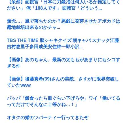
【呆然】面接官「日本に刀鍛冶は何人いるか推定してく
ださい」 俺「188人です」 面接官「どういう...
無念…。風で落ちたのか？悪戯に発芽させたアボカドは
露地栽培出来るのかチャ...
TBS THE TIME 脳シャキクイズ 朝キャバ スナック江藤
吉村恵里子多田成美安住紳一郎小沢...
【画像】あのちゃん、最新の太ももがあまりにもシコす
ぎる件
【画像】後藤真希(39)さんの美貌、さすがに限界突破し
ていたwww
パッパ「飯食ったら皿ぐらい下げろや」ワイ「働いてる
ってだけでそんなに上等かね…！」
オタクの婚カツパーティー行ってきたぞ