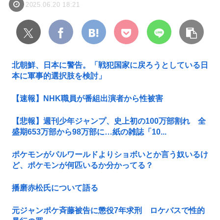
2025.06.20 18:21
北朝鮮、日本に警告。「戦犯国家に戻ろうとしている日
本に軍事的選択肢を検討」
【速報】NHK職員が番組出演者から性被害
【悲報】週刊少年ジャンプ、史上初の100万部割れ 全
盛期653万部から98万部に…紙の雑誌「10...
ポケモンがパルワールドよりショボいとか言う奴いるけ
ど、ポケモンが何匹いるか分かってる？
播磨赤松氏について語る
元ジャンポケ斉藤被告に懲役7年求刑 ロケバスで性的