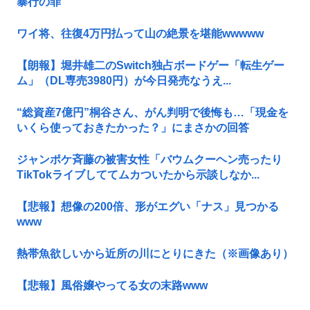
暴行の罪
ワイ将、往復4万円払って山の絶景を堪能wwwww
【朗報】堀井雄二のSwitch独占ボードゲー「転生ゲー
ム」（DL専売3980円）が今日発売なうえ...
“総資産7億円”桐谷さん、がん判明で後悔も…「現金を
いくら使っておきたかった？」にまさかの回答
ジャンポケ斉藤の被害女性「バウムクーヘン売ったり
TikTokライブしててムカついたから示談しなか...
【悲報】想像の200倍、形がエグい「ナス」見つかる
www
熱帯魚欲しいから近所の川にとりにきた（※画像あり）
【悲報】風俗嬢やってる女の末路www