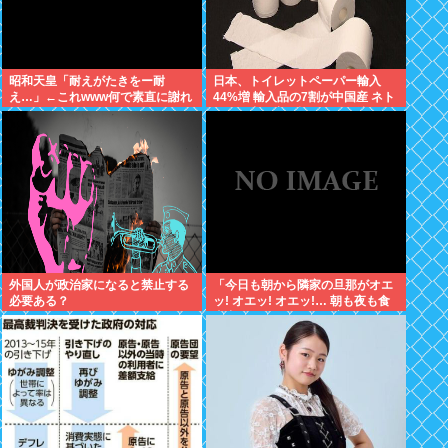
昭和天皇「耐えがたきをー耐
日本、トイレットペーパー輸入
え…」←これwww何で素直に謝れ
44%増 輸入品の7割が中国産 ネト
ねーの？？！？
ウヨ、中国産を拒否し咽び泣きな
がら素手で尻を拭く
外国人が政治家になると禁止する
「今日も朝から隣家の旦那がオエ
必要ある？
ッ! オエッ! オエッ!… 朝も夜も食
事中もかなりえづきの音がして不
愉快な1日が始まります…」