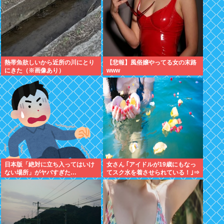
熱帯魚欲しいから近所の川にとり
【悲報】風俗嬢やってる女の末路
にきた（※画像あり）
www
日本版「絶対に立ち入ってはいけ
女さん ｢アイドルが19歳にもなっ
ない場所」がヤバすぎた…
てスク水を着させられている！｣⇒
結果ｗｗｗ