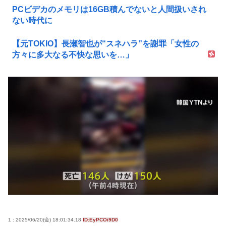
PCビデカのメモリは16GB積んでないと人間扱いされ
ない時代に
【元TOKIO】長瀬智也が“スネハラ”を謝罪「女性の
方々に多大なる不快な思いを…」
1 : 2025/06/20(金) 18:01:34.18
ID:EyPCOi9D0