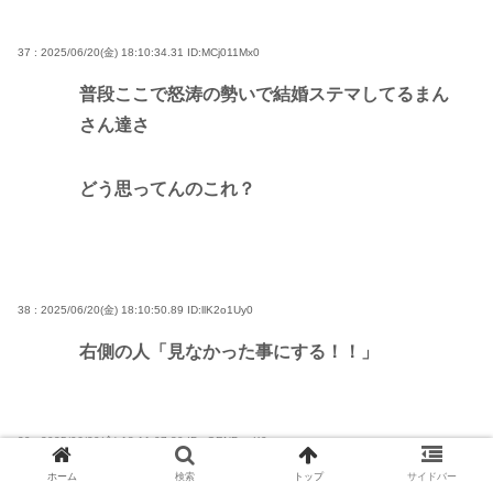
37 : 2025/06/20(金) 18:10:34.31
ID:MCj011Mx0
普段ここで怒涛の勢いで結婚ステマしてるまん
さん達さ
どう思ってんのこれ？
38 : 2025/06/20(金) 18:10:50.89
ID:llK2o1Uy0
右側の人「見なかった事にする！！」
39 : 2025/06/20(金) 18:11:07.30
ID:vORNPwnK0
ホーム
検索
トップ
サイドバー
老老介護は大変なんだろう