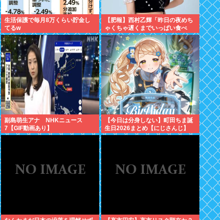
生活保護で毎月8万くらい貯金し
【肥報】西村乙輝「昨日の夜めち
てるw
ゃくちゃ遅くまでいっぱい食べ
た。今日もいっぱい食べてやる」
副島萌生アナ NHKニュース
【今日は分身しない】町田ちま誕
7【GIF動画あり】
生日2026まとめ【にじさんじ】