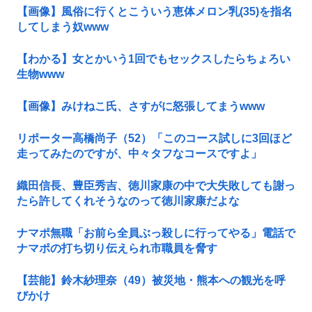
【画像】風俗に行くとこういう恵体メロン乳(35)を指名
してしまう奴www
【わかる】女とかいう1回でもセックスしたらちょろい
生物www
【画像】みけねこ氏、さすがに怒張してまうwww
リポーター高橋尚子（52）「このコース試しに3回ほど
走ってみたのですが、中々タフなコースですよ」
織田信長、豊臣秀吉、徳川家康の中で大失敗しても謝っ
たら許してくれそうなのって徳川家康だよな
ナマポ無職「お前ら全員ぶっ殺しに行ってやる」電話で
ナマポの打ち切り伝えられ市職員を脅す
【芸能】鈴木紗理奈（49）被災地・熊本への観光を呼
びかけ