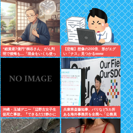
“総資産7億円”桐谷さん、がん判
【悲報】想像の200倍、形がエグ
明で後悔も…「現金をいくら使っ
い「ナス」見つかるwww
ておきたかった？」にまさかの回
答
沖縄・玉城デニー「辺野古女子生
兵庫県斎藤知事、パリなど5カ所
徒死亡事故、『できるだけ静かに
ある海外事務所を全廃へ「公務員
していただきたい』というのが、
が遊ぶために作られただけだと思
ご遺族の気持ち。noteに書かれて
う」
いる」