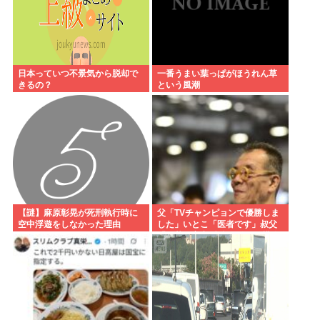
日本っていつ不景気から脱却で
一番うまい葉っぱがほうれん草
きるの？
という風潮
【謎】麻原彰晃が死刑執行時に
父「TVチャンピョンで優勝しま
空中浮遊をしなかった理由
した」いとこ「医者です」叔父
「三菱の宇宙/防衛開発の結構偉
い人です」