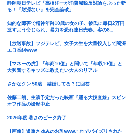
静岡朝日テレビ「高橋洋一が消費減税反対論をぶった斬
る！『財源ない』を完全論破」
知的な障害で精神年齢10歳の女の子、彼氏に毎日2万円
渡すよう命じられ、暴力を恐れ連日売春。客の8...
【放送事故】フジテレビ、女子大生を大量投入して闇深
エロ番組www
【マネーの虎】「年商10億」と聞いて「年収10億」と
大興奮するキッズに教えたい大人のリアル
さかなクン 50歳 結婚してる？に回答
佐藤二朗、主演予定だった映画『踊る大捜査線』スピン
オフ作品の撮影中止
2026年度 暑さのピーク終了
【画像】道重さゆみのお乳wwwこれでパイズリされた