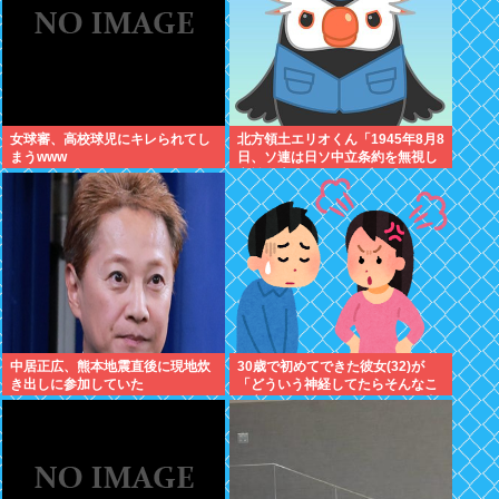
女球審、高校球児にキレられてし
北方領土エリオくん「1945年8月8
まうwww
日、ソ連は日ソ中立条約を無視し
宣戦布告、翌9日に日本への侵攻
を開始したぜ！」
中居正広、熊本地震直後に現地炊
30歳で初めてできた彼女(32)が
き出しに参加していた
「どういう神経してたらそんなこ
と言えるの？」と激怒、その理由
がｗｗｗ