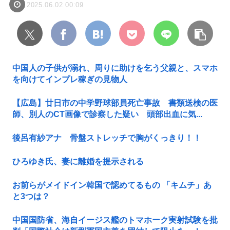
2025.06.02 00:09
中国人の子供が溺れ、周りに助けを乞う父親と、スマホ
を向けてインプレ稼ぎの見物人
【広島】廿日市の中学野球部員死亡事故 書類送検の医
師、別人のCT画像で診察した疑い 頭部出血に気...
後呂有紗アナ 骨盤ストレッチで胸がくっきり！！
ひろゆき氏、妻に離婚を提示される
お前らがメイドイン韓国で認めてるもの 「キムチ」あ
と3つは？
中国国防省、海自イージス艦のトマホーク実射試験を批