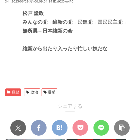
34 : 2025/06/02(月) 00:09:04.34
ID:t92OvnxP0
松戸 隆政
みんなの党→維新の党→民進党→国民民主党→
無所属→日本維新の会
維新から出たり入ったり忙しい奴だな
嫌儲
政治
選挙
シェアする