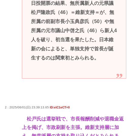
日投開票の結果、無所属新人の元県議
松戸隆政氏（46）＝維新支持＝が、無
所属の前副市長小玉典彦氏（50）や無
所属の元市議山中啓之氏（46）ら新人4
人を破り、初当選を果たした。日本維
新の会によると、単独支持で首長が誕
生するのは関東初とみられる。
2 : 2025/06/01(日) 23:39:13.65
ID:viC1eCT+0
松戸氏は選挙戦で、市長報酬削減や退職金返
上を掲げ、市政刷新を主張。維新支持層に加
え、無党派層の支持を取り込んだとみられる。