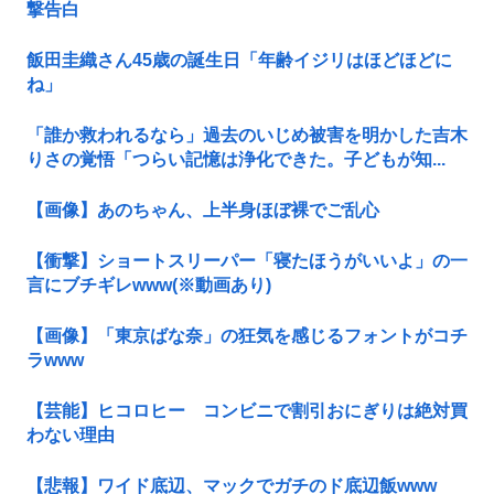
撃告白
飯田圭織さん45歳の誕生日「年齢イジリはほどほどに
ね」
「誰か救われるなら」過去のいじめ被害を明かした吉木
りさの覚悟「つらい記憶は浄化できた。子どもが知...
【画像】あのちゃん、上半身ほぼ裸でご乱心
【衝撃】ショートスリーパー「寝たほうがいいよ」の一
言にブチギレwww(※動画あり)
【画像】「東京ばな奈」の狂気を感じるフォントがコチ
ラwww
【芸能】ヒコロヒー コンビニで割引おにぎりは絶対買
わない理由
【悲報】ワイド底辺、マックでガチのド底辺飯www