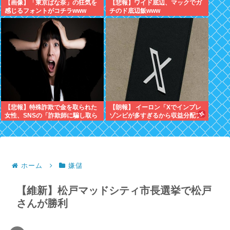
【画像】「東京ばな奈」の狂気を
【悲報】ワイド底辺、マックでガ
感じるフォントがコチラwww
チのド底辺飯www
【悲報】特殊詐欺で金を取られた
【朗報】 イーロン「Xでインプレ
女性、SNSの「詐欺師に騙し取ら
ゾンビが多すぎるから収益分配プ
れたお金、取り戻せます」」に釣
ログラムやめるわ」
られさらに240万円失うwww
ホーム
嫌儲
【維新】松戸マッドシティ市長選挙で松戸
さんが勝利