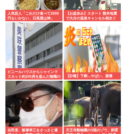
人気芸人「これだけ食べて2000
【お盆休み】スタート 熊本地震
円もいかない、日高屋は神」
で大分の温泉キャンセル相次ぐ
被害なしでも旅行先変更
ビニールハウスからシャインマ
【訃報】下痢…やばい、腹痛
スカット約200房を盗んだ無職の
男逮捕 岡山
自民党、飯塚幸三をさっさと逮
天王寺動物園の3頭のゾウ、飼育