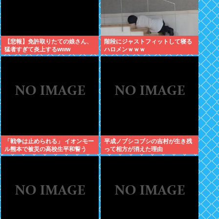
【悲報】免許取りたての娘さん、
階段にジャストフィットして寝る
猛者すぎて炎上するwww
ハロメンｗｗｗ
「戦争は止められる」 イオンモー
平成ノブシコブシの吉村が生き残
ル熊本で被災の高校生平和誓う
って相方が消えた理由