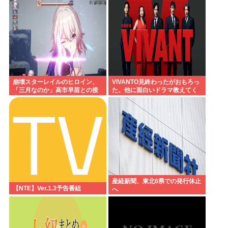
崩壊スターレイルのヒロイン、
VIVANTO見終わったがおもろっ
「三月なのか」高市早苗との接
た。他に面白いドラマ教えてく
点があまりにも多すぎる。もし
れ
かして早苗がモデル？
産経新聞、東北6県での発行休止
【NTE】Ver.1.3予告番組
へ