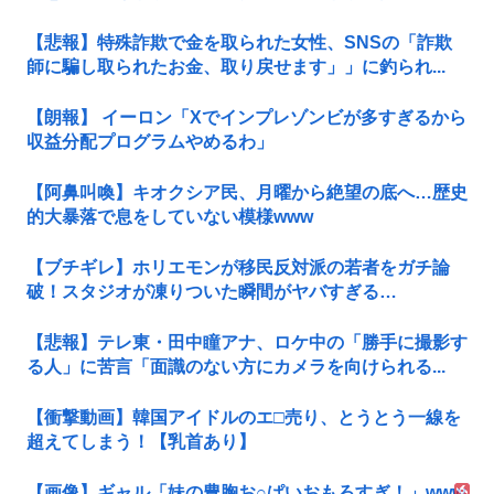
【悲報】特殊詐欺で金を取られた女性、SNSの「詐欺
師に騙し取られたお金、取り戻せます」」に釣られ...
【朗報】 イーロン「Xでインプレゾンビが多すぎるから
収益分配プログラムやめるわ」
【阿鼻叫喚】キオクシア民、月曜から絶望の底へ…歴史
的大暴落で息をしていない模様www
【ブチギレ】ホリエモンが移民反対派の若者をガチ論
破！スタジオが凍りついた瞬間がヤバすぎる…
【悲報】テレ東・田中瞳アナ、ロケ中の「勝手に撮影す
る人」に苦言「面識のない方にカメラを向けられる...
【衝撃動画】韓国アイドルのエ□売り、とうとう一線を
超えてしまう！【乳首あり】
【画像】ギャル「妹の豊胸お○ぱいおもろすぎ！」www