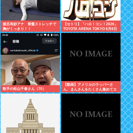
後呂有紗アナ 骨盤ストレッチで
【セトリ】「ハロ！コン！2026」
胸がくっきり！！
TOYOTA ARENA TOKYO 8月8日
昼・夜公演セットリス
【動画】アメリカのラッパーさ
歌手の松山千春さん（70）
ん、まんさんをたくさん集めてエ
チエチダンスを全裸で踊るMVを撮
ってしまう❤