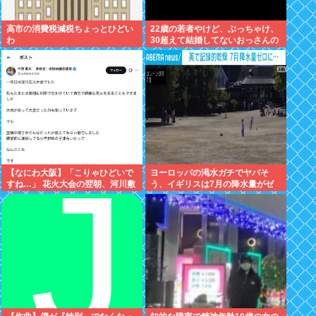
高市の消費税減税ちょっとひどい
22歳の若者やけど、ぶっちゃけ、
わ
30超えて結婚してないおっさんの
こと見下してる
【なにわ大阪】「こりゃひどいで
ヨーロッパの渇水ガチでヤバそ
すね…」 花火大会の翌朝、河川敷
う、イギリスは7月の降水量がゼ
に広がっていた衝撃の光景
ロに 専門家「今年は過去最悪の不
作になる可能性」