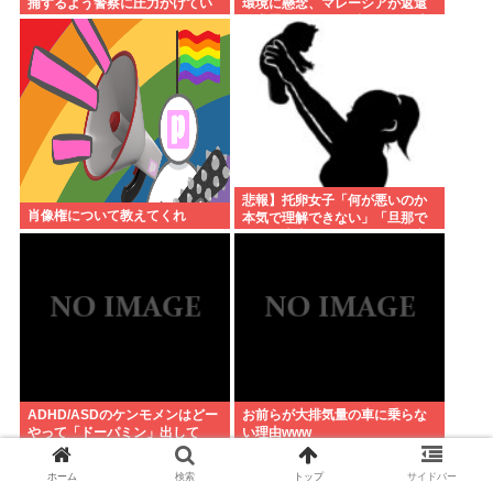
捕するよう警察に圧力かけてい
環境に懸念、マレーシアが返還
たwww
要求署名17万人。酷すぎる日本
の動物園
悲報】托卵女子「何が悪いのか
肖像権について教えてくれ
本気で理解できない」「旦那で
はなく本当に好きな人の子を産
みたい。これってそんなに悪い
こと？」
ADHD/ASDのケンモメンはどー
お前らが大排気量の車に乗らな
やって「ドーパミン」出して
い理由www
る？？助けて…
ホーム
検索
トップ
サイドバー