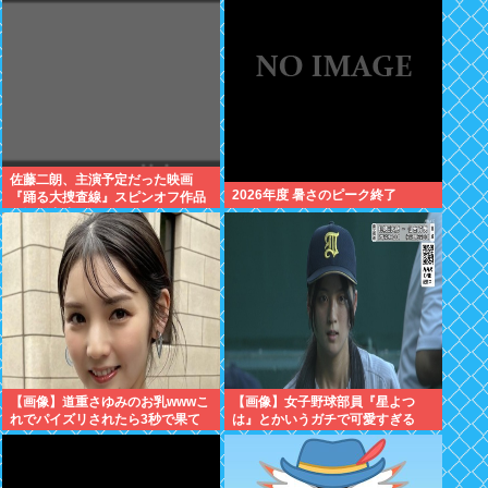
突入
佐藤二朗、主演予定だった映画
2026年度 暑さのピーク終了
『踊る大捜査線』スピンオフ作品
の撮影中止
【画像】道重さゆみのお乳wwwこ
【画像】女子野球部員『星よつ
れでパイズリされたら3秒で果て
は』とかいうガチで可愛すぎる
るだろ
JKwww