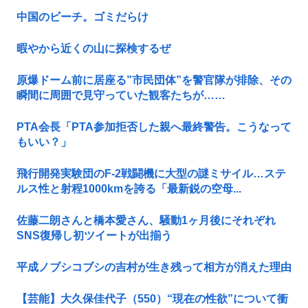
中国のビーチ。ゴミだらけ
暇やから近くの山に探検するぜ
原爆ドーム前に居座る”市民団体”を警官隊が排除、その
瞬間に周囲で見守っていた観客たちが……
PTA会長「PTA参加拒否した親へ最終警告。こうなって
もいい？」
飛行開発実験団のF-2戦闘機に大型の謎ミサイル…ステ
ルス性と射程1000kmを誇る「最新鋭の空母...
佐藤二朗さんと橋本愛さん、騒動1ヶ月後にそれぞれ
SNS復帰し初ツイートが出揃う
平成ノブシコブシの吉村が生き残って相方が消えた理由
【芸能】大久保佳代子（550）“現在の性欲”について衝