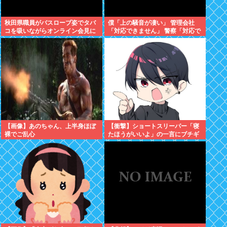
秋田県職員がバスローブ姿でタバ
僕「上の騒音が凄い」 管理会社
コを吸いながらオンライン会見に
「対応できません」 警察「対応で
どこのお貴族様だよw
きません」
【画像】あのちゃん、上半身ほぼ
【衝撃】ショートスリーパー「寝
裸でご乱心
たほうがいいよ」の一言にブチギ
レwww(※動画あり)