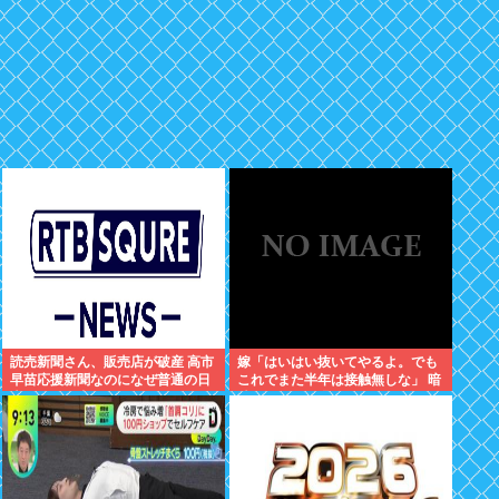
読売新聞さん、販売店が破産 高市
嫁「はいはい抜いてやるよ。でも
早苗応援新聞なのになぜ普通の日
これでまた半年は接触無しな」 暗
本人は買い支えないの？
黙のこれツラ過ぎるだろ