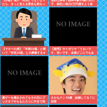
【作曲】僕が『特別』でなくなっ
知的な障害で精神年齢10歳の女の
たら、きっと見える景色も変わっ
子、彼氏に毎日2万円渡すよう命
てしまう。⋯だから曖昧でいい。
じられ、暴力を恐れ連日売春。客
どうか、白黒ハッキリさせないで
の82歳を殺害し逮捕
【マネーの虎】「年商10億」と聞
【疑問】サイゼリヤ「うまいで
いて「年収10億」と大興奮するキ
す、安いです、全国どこにでもあ
ッズに教えたい大人のリアル
ります」←こいつの弱点
糞ゲーを掴まされてもその日にブ
さかなクン 50歳 結婚してる？に
ックオフやももたろうに中古で売
回答
りつける事ができなくなる時代に