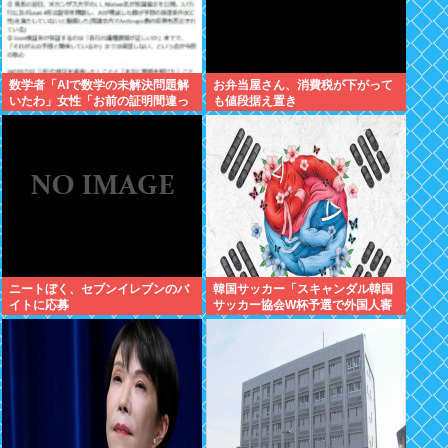
数学者「AIで数学の未解決問題解
お弁当屋さん、消費税が下がって
いたわ」女性「お前の証明間違っ
も値段据え置き
てるやん」数学者「内容デタラメ
で草。AI使うのヘタ？」→女性大
発狂
ニートぼく、セブンイレブンのバ
韓国サッカー「スキャンダル韓国
イトに応募
サッカー協会W杯予選で外国人審
判に性接待したことが発覚！」