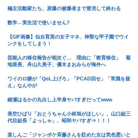
極左活動家たち、原爆の被爆者まで冒涜して終わる
数学←実生活で使いません?
【GIF画像】仙台育英の女子マネ、神聖な甲子園でウイ
ンクをしてしまう！
芸能人の移住報告が相次ぐ… 理由に「教育移住」 菊
地亜美、舟山久美子、優木まおみらが海外へ
ワイのロ癖が「QoL上げろ」「PCAD回せ」「常識を疑
え」なんやが
綾瀬はるかの丸出し上半身ヤバすぎだってwww
美空ひばり「おとうちゃん小林旭がほしい」、山口組三
代目組長「よっしゃ」、昭和ヤバすぎ⇒！！！
楽しんご「ジャンポケ斉藤さんを貶めた女は気色悪いと