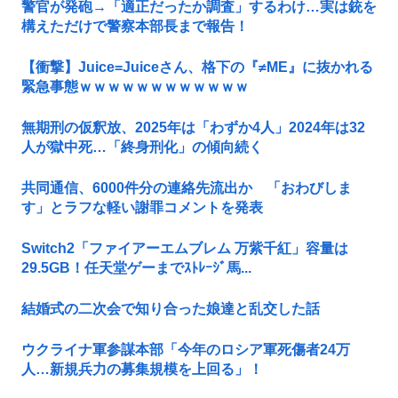
警官が発砲→「適正だったか調査」するわけ…実は銃を
構えただけで警察本部長まで報告！
【衝撃】Juice=Juiceさん、格下の『≠ME』に抜かれる
緊急事態ｗｗｗｗｗｗｗｗｗｗｗｗ
無期刑の仮釈放、2025年は「わずか4人」2024年は32
人が獄中死…「終身刑化」の傾向続く
共同通信、6000件分の連絡先流出か 「おわびしま
す」とラフな軽い謝罪コメントを発表
Switch2「ファイアーエムブレム 万紫千紅」容量は
29.5GB！任天堂ゲーまでｽﾄﾚｰｼﾞ馬...
結婚式の二次会で知り合った娘達と乱交した話
ウクライナ軍参謀本部「今年のロシア軍死傷者24万
人…新規兵力の募集規模を上回る」！