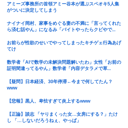
アミーズ事務所の首領アミー谷本が選ぶスペオキ5人集
がついに決定してしまう
ナイナイ岡村、家事をめぐる妻の不満に「言ってくれた
ら済む話やん」になるみ「バイトやったらクビやで...
お前らが性欲のせいでやってしまったキチゲェ行為あげ
てけ
数学者「AIで数学の未解決問題解いたわ」女性「お前の
証明間違ってるやん」数学者「内容デタラメで草...
【疑問】日本経済、30年停滞←今まで何してたん？
www
【悲報】黒人、卑怯すぎて炎上するwww
【正論】談志 「ヤりまくった女…女房にする？」たけ
し 「…しないだろうねぇ、やっぱ」