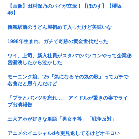
【画像】田村保乃のパイが立派！【ほのす】【櫻坂
46】
鶴舞駅前のうどん屋初めて入ったけど美味いな
1998年生まれ、ガチで奇跡の黄金世代だった
ワイ、上司、新入社員がスタバでパソコンやって企業秘
密漏洩したから泣かした
モーニング娘。'25『気になるその気の歌』ってガチで
名曲だと思うんだけど
「ブラとパンツを忘れ…」 アイドルが驚きの姿でライ
ブ出演報告
三大アホが好きな単語「男女平等」「戦争反対」
アニメのイニシャルd今更見返してるけどオモロい