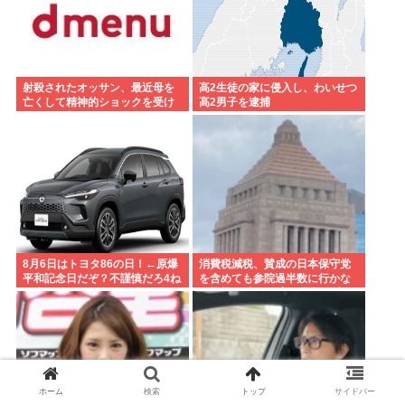
射殺されたオッサン、最近母を
高2生徒の家に侵入し、わいせつ
亡くして精神的ショックを受け
高2男子を逮捕
ていたと判明
8月6日はトヨタ86の日！←原爆
消費税減税、賛成の日本保守党
平和記念日だぞ？不謹慎だろ4ね
を含めても参院過半数に行かな
や車カス
い模様 野党は一斉に批判し神谷
「天下の愚策」 おや、チみ？
ホーム
検索
トップ
サイドバー