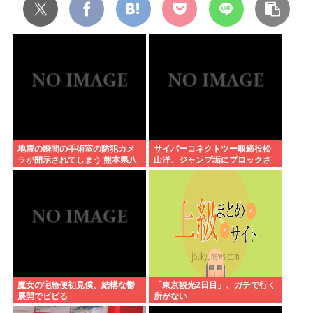
地震の瞬間の手術室の防犯カメ
サイバーコネクトツー取締役松
ラが開示されてしまう 熊本県八
山洋、ジャンプ垢にブロックさ
代
れてお気持ち表明。何かあった
らまず晒す！これが令和のレス
バや！
魔女の宅急便初見僕、結構な鬱
「東京観光2日目」、ガチで行く
展開でビビる
所がない