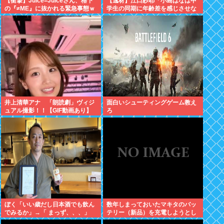
【衝撃】Juice=Juiceさん、格下
【逸材】江口紗耶「小島はなは中
の『≠ME』に抜かれる緊急事態ｗ
学生の同期に年齢差を感じさせな
ｗｗｗｗｗｗｗｗｗｗｗ
いように気を遣っているが、同期
2人は気づ
井上清華アナ 「朗読劇」ヴィジ
面白いシューティングゲーム教え
ュアル撮影！！【GIF動画あり】
ろ
ぼく「いい歳だし日本酒でも飲ん
数年しまっておいたマキタのバッ
でみるか」→「 まっず、、、」
テリー（新品）を充電しようとし
たらエラーで充電できないんだ