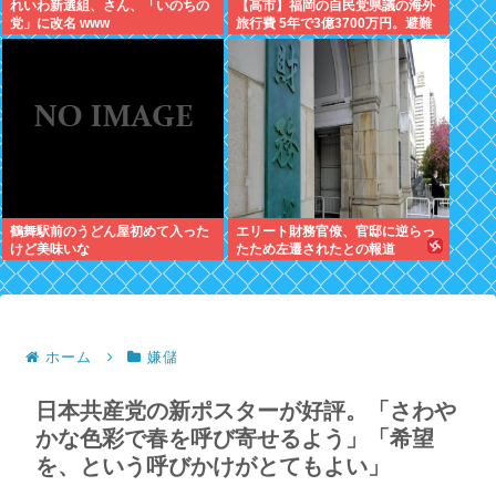
れいわ新選組、さん、「いのちの
【高市】福岡の自民党県議の海外
党」に改名 www
旅行費 5年で3億3700万円。避難
所で使えるテント 1個2万円。
鶴舞駅前のうどん屋初めて入った
エリート財務官僚、官邸に逆らっ
けど美味いな
たため左遷されたとの報道
ホーム
嫌儲
日本共産党の新ポスターが好評。「さわや
かな色彩で春を呼び寄せるよう」「希望
を、という呼びかけがとてもよい」