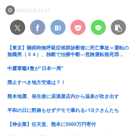
2024.03.20 16:17
【東京】睡眠時無呼吸症候群診断後に死亡事故＝運転の
無職男（３４）、独断で治療中断―危険運転致死罪...
中露軍艦4隻が“日本一周”
廃止すべき地方空港は？！
熊本地震、発生後に居酒屋店内から温泉が吹き出す
平和の日に黙祷もせずデモで暴れるパヨクさんたち
【神企業】任天堂、熊本に5000万円寄付