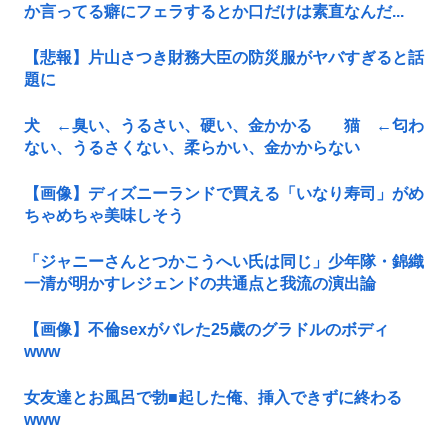
か言ってる癖にフェラするとか口だけは素直なんだ...
【悲報】片山さつき財務大臣の防災服がヤバすぎると話
題に
犬 ←臭い、うるさい、硬い、金かかる 猫 ←匂わ
ない、うるさくない、柔らかい、金かからない
【画像】ディズニーランドで買える「いなり寿司」がめ
ちゃめちゃ美味しそう
「ジャニーさんとつかこうへい氏は同じ」少年隊・錦織
一清が明かすレジェンドの共通点と我流の演出論
【画像】不倫sexがバレた25歳のグラドルのボディ
www
女友達とお風呂で勃■起した俺、挿入できずに終わる
www