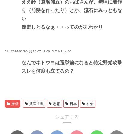
ええ齢（還暦間近）のおばさんが、無理に若作
り（前髪を作ったり）とか、流石にみっともな
い
迷走しとるなぁ・・ってのが丸わかり
31 : 2024/03/20(水) 16:07:42.00
ID:EUu7psp80
なんでネトウヨは選挙前になると特定野党攻撃
スレを何度も立てるの？
嫌儲
共産主義
思想
日本
社会
シェアする