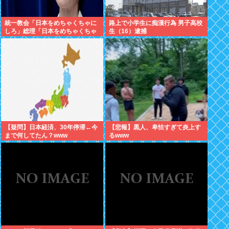
統一教会「日本をめちゃくちゃに
路上で小学生に痴漢行為 男子高校
しろ」総理「日本をめちゃくちゃ
生（16）逮捕
にします」愛国者「総理に反対す
るやつは反日！」 これなに？
【疑問】日本経済、30年停滞←今
【悲報】黒人、卑怯すぎて炎上す
まで何してたん？www
るwww