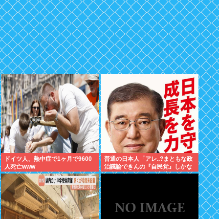
ドイツ人、熱中症で1ヶ月で9600
普通の日本人「アレ..?まともな政
人死亡www
治議論できんの『自民党』しかな
くね？左って下品な言葉しか使え
ない のイメージ」