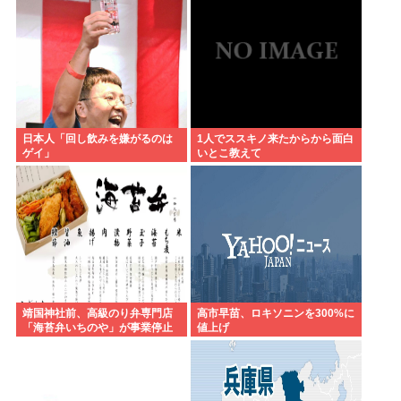
日本人「回し飲みを嫌がるのは
1人でススキノ来たからから面白
ゲイ」
いとこ教えて
靖国神社前、高級のり弁専門店
高市早苗、ロキソニンを300%に
「海苔弁いちのや」が事業停止
値上げ