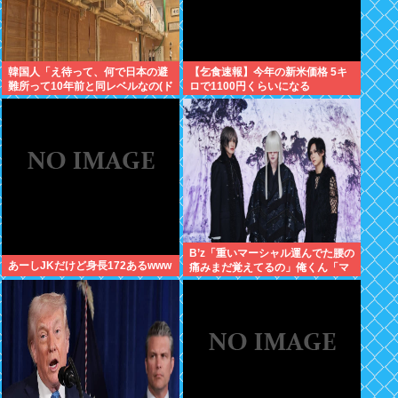
韓国人「え待って、何で日本の避
【乞食速報】今年の新米価格 5キ
難所って10年前と同レベルなの(ド
ロで1100円くらいになる
ン引き
B’z「重いマーシャル運んでた腰の
あーしJKだけど身長172あるwww
痛みまだ覚えてるの」俺くん「マ
ーシャルって何？ 」