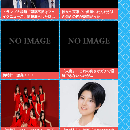
トランプ大統領「弾薬不足はフェ
彼女の実家でご飯頂いたんだがす
イクニュース、情報漏らした奴は
き焼きの肉が鶏肉だった
極刑」
「人妻」←これの良さがガチで理
腕時計、激臭！！！
解できないんだが…