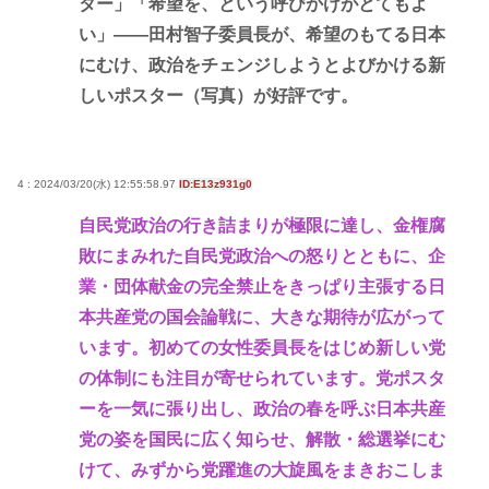
ター」「希望を、という呼びかけがとてもよ
い」――田村智子委員長が、希望のもてる日本
にむけ、政治をチェンジしようとよびかける新
しいポスター（写真）が好評です。
4 : 2024/03/20(水) 12:55:58.97
ID:E13z931g0
自民党政治の行き詰まりが極限に達し、金権腐
敗にまみれた自民党政治への怒りとともに、企
業・団体献金の完全禁止をきっぱり主張する日
本共産党の国会論戦に、大きな期待が広がって
います。初めての女性委員長をはじめ新しい党
の体制にも注目が寄せられています。党ポスタ
ーを一気に張り出し、政治の春を呼ぶ日本共産
党の姿を国民に広く知らせ、解散・総選挙にむ
けて、みずから党躍進の大旋風をまきおこしま