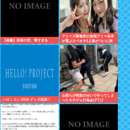
アミーズ事務所の首領アミー谷本
【画像】田舎の空、青すぎる
が選ぶスペオキ5人集がついに決
定してしまう
お前らが性欲のせいでやってしま
ハロ！コン 2026 グッズ追加！
ったキチゲェ行為あげてけ