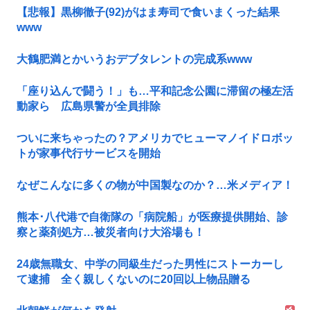
【悲報】黒柳徹子(92)がはま寿司で食いまくった結果
www
大鶴肥満とかいうおデブタレントの完成系www
「座り込んで闘う！」も…平和記念公園に滞留の極左活
動家ら 広島県警が全員排除
ついに来ちゃったの？アメリカでヒューマノイドロボッ
トが家事代行サービスを開始
なぜこんなに多くの物が中国製なのか？…米メディア！
熊本･八代港で自衛隊の「病院船」が医療提供開始、診
察と薬剤処方…被災者向け大浴場も！
24歳無職女、中学の同級生だった男性にストーカーし
て逮捕 全く親しくないのに20回以上物品贈る