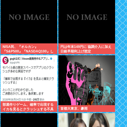
が！復活させる方法教えろ
NISA民、『オルカン』
円は年末149円に 協調介入に加え
『S&P500』『NASDAQ100』し
日銀早期利上げ想定
か買わない
部屋作りゲーム、確率で出現する
首都大東京、豪雨
イカを見るとクラッシュする不具
合が発生