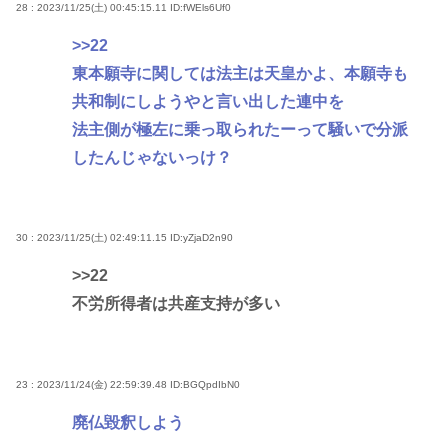
28 : 2023/11/25(土) 00:45:15.11
ID:fWEls6Uf0
>>22
東本願寺に関しては法主は天皇かよ、本願寺も
共和制にしようやと言い出した連中を
法主側が極左に乗っ取られたーって騒いで分派
したんじゃないっけ？
30 : 2023/11/25(土) 02:49:11.15
ID:yZjaD2n90
>>22
不労所得者は共産支持が多い
23 : 2023/11/24(金) 22:59:39.48
ID:BGQpdIbN0
廃仏毀釈しよう