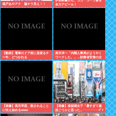
伊勢鈴蘭さん、コカ・コーラ愛を
福戸あやアナ 脇チラ見え！！
全力アピール！
【動画】電車のドア前に居座るチ
高市洋一「内閣人事局がようやく
ー牛、どつかれる
ワークした。」→財務省官僚の左
遷記事を喜んでポスト
【画像】高市早苗、殺されること
【画像】道頓堀女子「暑すぎて服
に怯え始めるwww
脱ごうかと思った」･･････････ﾊﾟｼ
ｬｯ！！