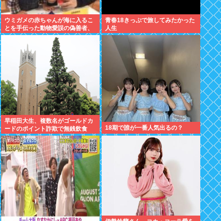
ウミガメの赤ちゃんが海に入るこ
青春18きっぷで旅してみたかった
とを手伝った動物愛誤の偽善者、
人生
最悪の結末を迎える
早稲田大生、複数名がゴールドカ
18期で誰が一番人気出るの？
ードのポイント詐欺で無銭飲食