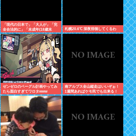
「現代の日本で」「大人が」「完
札幌20.6℃ 深夜徘徊してくるわ
全合法的に」「未成年(18歳未
満)」と性行為をする方法ってある
の？
ゼンゼロのベーグル計画やってみ
南アルプス全山縦走はいいぞぉ！
たら面白すぎてワロタwww
1週間あればケモ民でも出来る！
お盆休みにやってみなイカ？