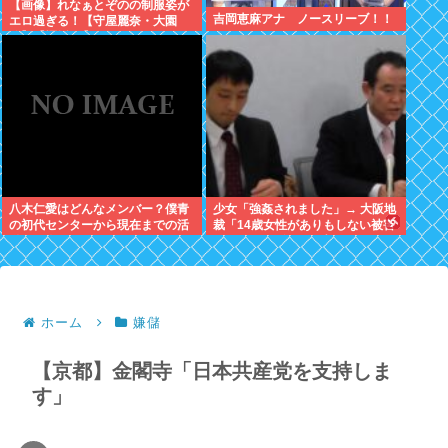
【画像】れなぁとぞのの制服姿が
吉岡恵麻アナ ノースリーブ！！
エロ過ぎる！【守屋麗奈・大園
玲】【櫻坂46】
八木仁愛はどんなメンバー？僕青
少女「強姦されました」→ 大阪地
の初代センターから現在までの活
裁「14歳女性がありもしない被害
動を紹介
をでっちあげるとは考えにくい」
→懲役12年→元少女「嘘でした
w」
ホーム
嫌儲
【京都】金閣寺「日本共産党を支持しま
す」