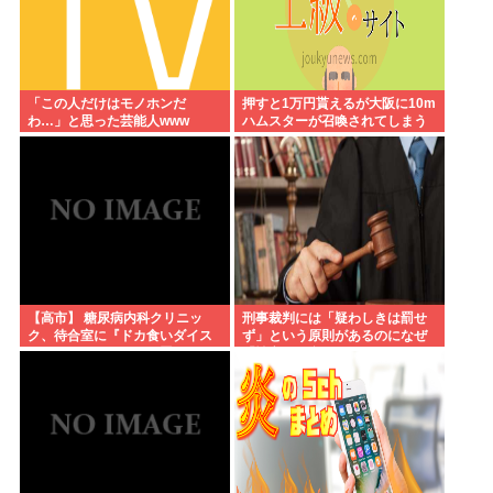
「この人だけはモノホンだ
押すと1万円貰えるが大阪に10m
わ…」と思った芸能人www
ハムスターが召喚されてしまう
ボタン
【高市】 糖尿病内科クリニッ
刑事裁判には「疑わしきは罰せ
ク、待合室に『ドカ食いダイス
ず」という原則があるのになぜ
キ！もちづきさん』を置いてし
「性交の同意がなかった」とい
まい炎上
う確かめようが無いもので有罪
になるの？