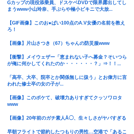
Gカップの現役添乗員、ドスケベDVDで限界露出してし
まうwww小山玲奈、手ぶらや極小ビキニで大放...
【GIF画像】このお●ぱい100点のA.V女優の名前を教え
ろ！
【画像】片山さつき（67）ちゃんの防災服www
【衝撃】メイウェザー「恵まれない子へ募金？そいつら
が俺に何かしてくれたのか・・・・・・？」⇒！！...
「高卒、大卒、院卒とか関係無しに扱う」とお偉方に言
われた修士卒の女の子が...
【画像】このボケて、破壊力ありすぎてクッソワロタ
www
【画像】20年前のガチ素人Å◯、生々しさがヤバすぎる
早朝フライトで節約したつもりの男性…空港で「あるこ