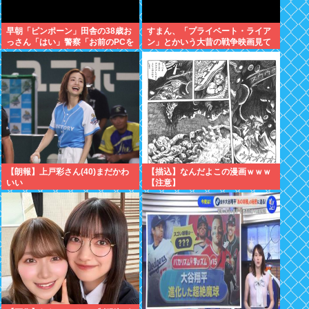
早朝「ピンポーン」田舎の38歳お
すまん、「プライベート・ライア
っさん「はい」警察「お前のPCを
ン」とかいう大昔の戦争映画見て
調べる」全米行方不明・被児童搾
みたら最初の30分で地獄なんだ
取センターからの通報により児
が…これずっと続く感じ？
ホ゜画像を発見、逮捕
【朗報】上戸彩さん(40)まだかわ
【描込】なんだよこの漫画ｗｗｗ
いい
【注意】