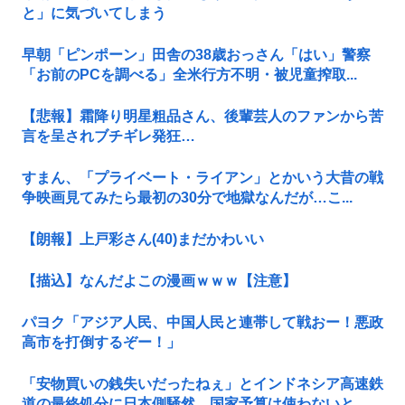
と」に気づいてしまう
早朝「ピンポーン」田舎の38歳おっさん「はい」警察
「お前のPCを調べる」全米行方不明・被児童搾取...
【悲報】霜降り明星粗品さん、後輩芸人のファンから苦
言を呈されブチギレ発狂…
すまん、「プライベート・ライアン」とかいう大昔の戦
争映画見てみたら最初の30分で地獄なんだが…こ...
【朗報】上戸彩さん(40)まだかわいい
【描込】なんだよこの漫画ｗｗｗ【注意】
パヨク「アジア人民、中国人民と連帯して戦おー！悪政
高市を打倒するぞー！」
「安物買いの銭失いだったねぇ」とインドネシア高速鉄
道の最終処分に日本側騒然、国家予算は使わないと...