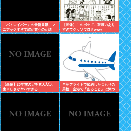
「パトレイバー」の最新書籍、マ
【画像】このボケて、破壊力あり
ニアックすぎて誰が買うのか謎
すぎてクッソワロタwww
【画像】20年前のガチ素人Å◯、
早朝フライトで節約したつもりの
生々しさがヤバすぎる
男性…空港で「あること」に気づ
いてしまう