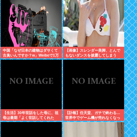
中国「なぜ日本の建物はダサくて
【画像】スレンダー美脚、とんで
古臭いんですか？w」Weiboで1万
もないダンスを披露してしまう
いいね
www
【生活】30年世話をした母に、祖
【訃報】任天堂、ガチで終わる…
母は最期「よく世話してくれた
世界中でゲーム機が売れなくなっ
ね。ずっと嫌いだったのが残念だ
てしまった模様
よ」と言って死んだ