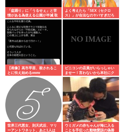
「盆踊り」に「うるせぇ」と苦
よく考えたら「SEX（セクロ
情がある為使える公園が半減 取
ス）」が合法なのヤバすぎだろ
材ではうるさいと答える住民は
おらず こどおじみたいのが電話
してんだろな
【画像】高市早苗、殺されるこ
ビニコンの店員がいらっしゃい
とに怯え始めるwww
ませー！言わないから本社にク
レームいれてやりましたよ！
www
世界三代悪女、則天武后、マリ
ウミガメの赤ちゃんが海に入る
ーアントワネット、あと1人は
ことを手伝った動物愛誤の偽善