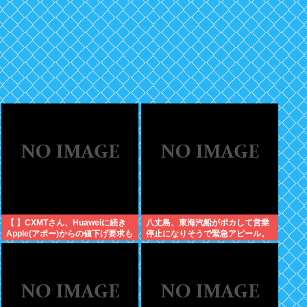
【 】CXMTさん、Huaweiに続き
八丈島、東海汽船がポカして営業
Apple(アポー)からの値下げ要求も
停止になりそうで緊急アピール。
拒否！！！半導体バボー継続
生活物資が届かなくなるかも。ア
へ！！！
シタバ以外に食うものがねえ