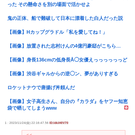
った その懸命さを別の場面で活かせよ
鬼の正体、船で難破して日本に漂着した白人だった説
【画像】Hカップグラドル「私を愛してね！」
【画像】放置された志村けんの4億円豪邸がこちら…
【画像】身長136cmの低身長Å◯女優えっっっっっっど
【画像】渋谷ギャルからの逆◯ン、夢がありすぎる
ロケットナウで唐揚げ丼頼んだ
【画像】女子高生さん、自分の『カラダ』をヤフー知恵
袋で晒してしまうwww
1 : 2023/11/24(金) 22:16:47.56
ID:/dkiH0V70