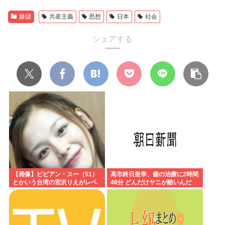
嫌儲
共産主義
思想
日本
社会
シェアする
【画像】ビビアン・スー（51）
高市終日皇帝、歯の治療に2時間
とかいう台湾の宮沢りえがレベ
48分 どんだけヤニが酷いんだ
チすぎる