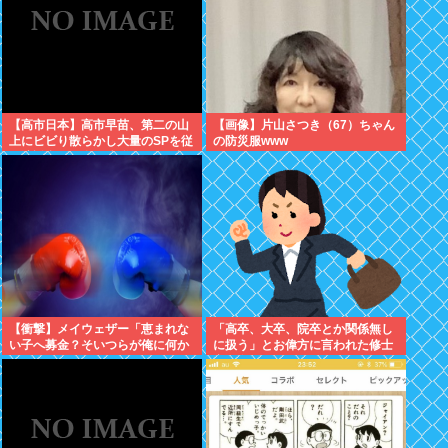
【高市日本】高市早苗、第二の山
【画像】片山さつき（67）ちゃん
上にビビり散らかし大量のSPを従
の防災服www
え演説台にも全面防弾ガラスを設
置
【衝撃】メイウェザー「恵まれな
「高卒、大卒、院卒とか関係無し
い子へ募金？そいつらが俺に何か
に扱う」とお偉方に言われた修士
してくれたのか・・・・・・？」
卒の女の子が...
⇒！！！