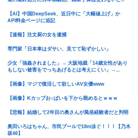
【AI】中国DeepSeek、近日中に「大幅値上げ」か
API料金ページに追記
【速報】注文厨の女を逮捕
専門家「日本車はダサい、見てて恥ずかしい」
少女「強姦されました」→ 大阪地裁「14歳女性があり
もしない被害をでっちあげるとは考えにくい」→...
【画像】マジで復活して欲しいAV女優www
【画像】Kカップお○ぱいを下から眺めるとｗｗｗ
【悲報】結婚して2年目の奥さんが風俗経験者だと判明
奥田いろはちゃん、市民プールで18m泳ぐ！！！【乃木
坂46】