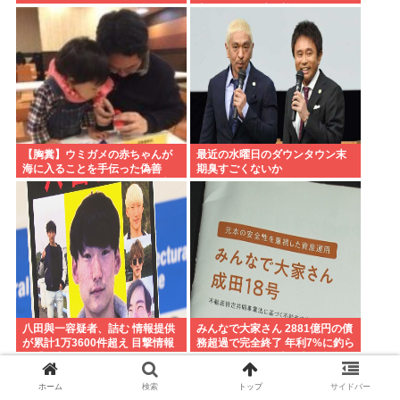
者、最悪の結末を迎える
【胸糞】ウミガメの赤ちゃんが
最近の水曜日のダウンタウン末
海に入ることを手伝った偽善
期臭すごくないか
者、最悪の行動だったことが判
明
八田與一容疑者、詰む 情報提供
みんなで大家さん 2881億円の債
が累計1万3600件超え 目撃情報
務超過で完全終了 年利7%に釣ら
は「関東」が最多
れた3万人超の弱者の老後資金
2000億円が消滅
ホーム
検索
トップ
サイドバー