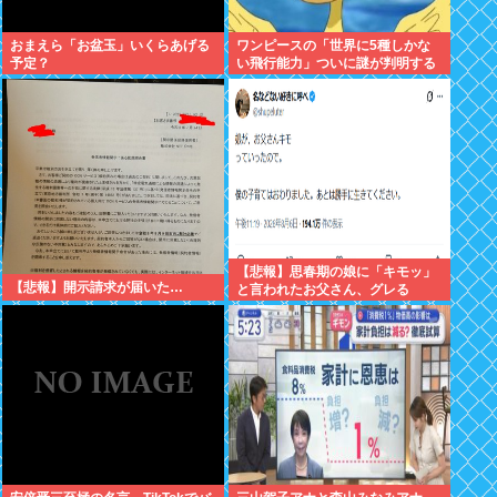
おまえら「お盆玉」いくらあげる
ワンピースの「世界に5種しかな
予定？
い飛行能力」ついに謎が判明する
www
【悲報】思春期の娘に「キモッ」
【悲報】開示請求が届いた…
と言われたお父さん、グレる