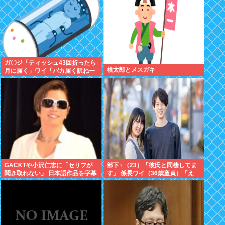
ガ〇ジ「ティッシュ43回折ったら
桃太郎とメスガキ
月に届く」ワイ「バカ届く訳ねー
やろ！ｗやってみたろ！ｗ」
GACKTや小沢仁志に「セリフが
部下♀（23）「彼氏と同棲してま
聞き取れない」 日本語作品を字幕
す」 係長ワイ（36歳童貞）「え
で見る人が増えている背景
っ…？」