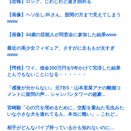
【悲報】ロシア、じわじわと逝き始める
【画像】ヘソ出しJKさん、股間の方まで見えてしまう
www
【画像】44歳の芸能人が同窓会に参加した結果www
最近の美少女フィギュア、さすがに太ももが太すぎ
www
【愕然】ワイ、借金300万円を5年かけて完済した結果
とんでもないことになる・・・・・・
「感覚が分からない」 元TBS・山本里菜アナの離婚コ
メントに疑問の声… シャンパンタワーの超豪...
宮崎駿「心の穴を埋めるために、交配を重ねた毛虫みた
いな小さな犬を連れてる人、本当に醜い」←これど...
相手がどんなパイプ持っているかも知れないのに…