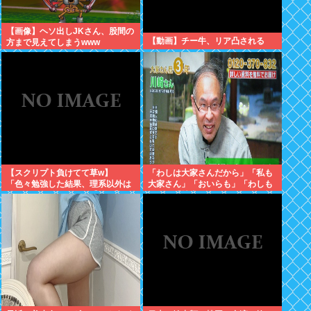
【画像】ヘソ出しJKさん、股間の
【動画】チー牛、リア凸される
方まで見えてしまうwww
【スクリプト負けてて草w】
「わしは大家さんだから」「私も
「色々勉強した結果、理系以外は
大家さん」「おいらも」「わしも
エラー品だと気付いた【ガチ】」
じゃ」「拙者も」こんなCMに騙
について、もっと具体的に話そう
された日本人
か