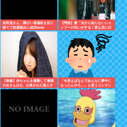
自民党さん、障がい者福祉を切り
【愕然】妻「夫から知らないシャ
捨てて財源捻出に成功www
ンプーの匂いがする！変な店に行
ってるに違いない！！！」探偵
「調べたところ･･･」⇒結果ｗｗ
【画像】赤ちゃんを遺棄して逮捕
「今思えばなんであんなに夢中に
の女さん(23)、公表された美人す
なったんやろ…」と思うコンテン
ぎるご尊顔がこちら⇒www
ツ