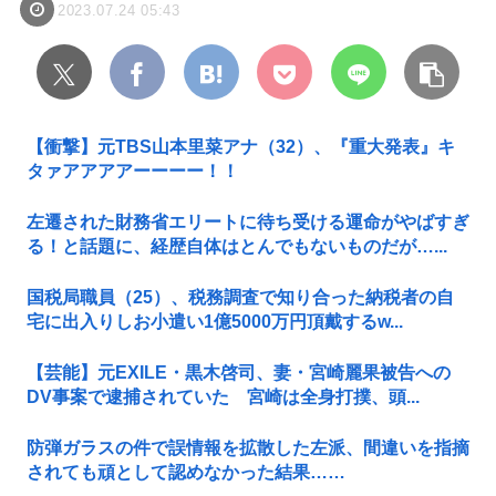
2023.07.24 05:43
【衝撃】元TBS山本里菜アナ（32）、『重大発表』キ
タァアアアアーーーー！！
左遷された財務省エリートに待ち受ける運命がやばすぎ
る！と話題に、経歴自体はとんでもないものだが…...
国税局職員（25）、税務調査で知り合った納税者の自
宅に出入りしお小遣い1億5000万円頂戴するw...
【芸能】元EXILE・黒木啓司、妻・宮崎麗果被告への
DV事案で逮捕されていた 宮崎は全身打撲、頭...
防弾ガラスの件で誤情報を拡散した左派、間違いを指摘
されても頑として認めなかった結果……