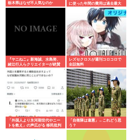
栃木県はなぜ不人気なのか
に使った年間の費用は過去最大
と判明
『ヤニねこ』新海誠、水島努、
レズセクロスが週刊コロコロで
綾辻行人らクリエイターが絶賛
全話無料
過激描写はBPOでも議論に
「外国人より氷河期世代やニー
「自衛隊は違憲」←これどう思
トを救え」の声広がる 移民批判
う？
してる層ってもしかして…