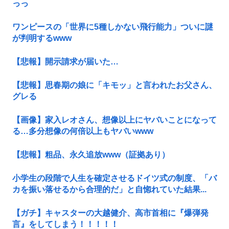
っっ
ワンピースの「世界に5種しかない飛行能力」ついに謎
が判明するwww
【悲報】開示請求が届いた…
【悲報】思春期の娘に「キモッ」と言われたお父さん、
グレる
【画像】家入レオさん、想像以上にヤバいことになって
る…多分想像の何倍以上もヤバいwww
【悲報】粗品、永久追放www（証拠あり）
小学生の段階で人生を確定させるドイツ式の制度、「バ
カを振い落せるから合理的だ」と自惚れていた結果...
【ガチ】キャスターの大越健介、高市首相に『爆弾発
言』をしてしまう！！！！！