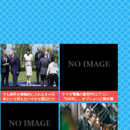
でも移民を積極的に入れなきゃ日
ヤマダ電機の激安PBエアコン
本という何もない小さな国はただ
『RIAIR』、オプションに製氷機
滅びるだけだよねここから逃げる
能も付いてた模様www
とただのネトウヨになりそうだと
思う