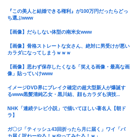
『この美人と結婚できる権利』が100万円だったらどっ
ち選ぶwww
【画像】だらしない体型の南米女www
【画像】骨格ストレートな女さん、絶対に男受けが悪い
カラダになってしまうｗｗｗ
【画像】思わず保存したくなる「笑える画像・最高な画
像」貼っていけwww
イメージDVD界にブレイク確定の超大型新人が爆誕す
るwww黒髪清純乙女・黒川結、顔もカラダも演技...
NHK「連続テレビ小説」で描いてほしい著名人【朝ド
ラ】
ガ〇ジ「ティッシュ43回折ったら月に届く」ワイ「バ
カ届く訳ねーやろ！ｗやってみたろ！ｗ」