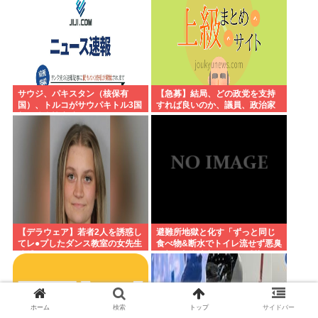
サウジ、パキスタン（核保有
【急募】結局、どの政党を支持
国）、トルコがサウパキトル3国
すれば良いのか、議員、政治家
相互防衛協定締結
は全員悪か
【デラウェア】若者2人を誘惑し
避難所地獄と化す「ずっと同じ
てレ●プしたダンス教室の女先生
食べ物&断水でトイレ流せず悪臭
逮捕
&床に直接就寝&コロナ感染」
ホーム
検索
トップ
サイドバー