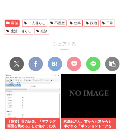
嫌儲
一人暮らし
不動産
仕事
政治
日常
生活・暮らし
経済
シェアする
【爆笑】昔の娯楽、「デフラグ
東浩紀さん、右からも左からも
画面を眺める」しか無かった模
叩かれる「ポジショントークを