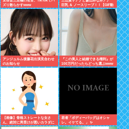
安倍晋三至極の名言、TikTokでバ
三山賀子アナと森山みなみアナ
ズり散らかすwww
巨乳 ＆ ノースリーブ！！【GIF動
画あり】
アンジュルム後藤花出演見合わせ
『この美人と結婚できる権利』が
のお知らせ
100万円だったらどっち選ぶwww
【画像】骨格ストレートな女さ
若者「ボディーバッグはオシャ
ん、絶対に男受けが悪いカラダに
レ。イケてる。」 ✨
なってしまうｗｗｗ