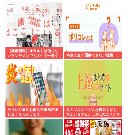
様www
しないからこそ信頼できる」と
擁護されるwww
【高市朗報】オカルトは信じな
本当に全く理解できない性癖
いケンモメンでも人生で一度ぐ
らい"超自然的な体験"した事あ
るんだろ？？
そういや最近お前ら自虐風自慢
ロキソニン「どんな痛みも治し
しなくなったよな？
ちゃいますw」←現代のエリクサ
ーやろ…