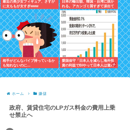
最近の美少女フィギュア、さすが
日本の輸出額、韓国・台湾に抜か
に太ももが太すぎwww
れる。アカンゴミ国すぎて涙出て
きた…
相手がどんなパイプ持っているか
愛国保守「日本人を減らし海外投
も知れないのに…
資の利益でBIやって日本人は遊ん
で暮らすべき。移民は不要」
ホーム
嫌儲
政府、賃貸住宅のLPガス料金の費用上乗
せ禁止へ