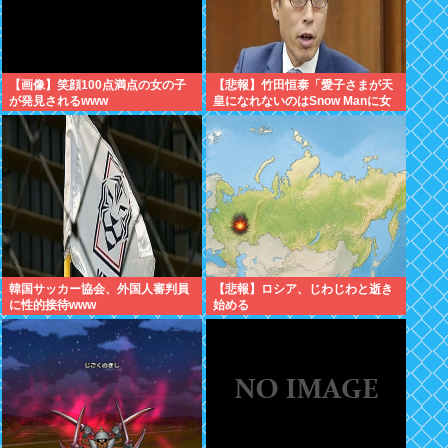
【画像】笑顔100点満点の女の子
【悲報】竹田恒泰「愛子さまが天
が発見されるwww
皇になれないのはSnow Manに女
がいないのと同じ」X民「養子案
はSnow Manに竹田恒泰が入るよ
うなもの」
韓国サッカー協会、外国人審判員
【悲報】ロシア、じわじわと逝き
に性的接待www
始める