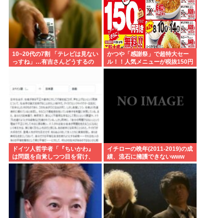
10~20代の7割 「テレビは見ない
かつや「感謝祭」で超特大セー
っすね」…有吉さんどうするの
ル！！人気メニューが税抜150円
これ
引き！！！
ドイツ人哲学者「『ちいかわ』
イチローの晩年(2011-2019)の成
は問題を自覚しつつ目を背け、
績、流石に擁護できないwww
自分は無害という道徳的優越
感、堕落する国家日本そのもの
だ」