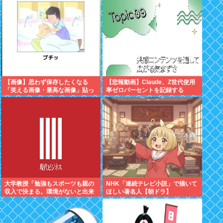
【画像】思わず保存したくなる
【悲報動画】Claude、Z世代使用
「笑える画像・最高な画像」貼っ
率ゼロパーセントを記録する
ていけwww
大学教授「勉強もスポーツも親の
NHK「連続テレビ小説」で描いて
収入で決まる。環境がないと出来
ほしい著名人【朝ドラ】
るわけがない」