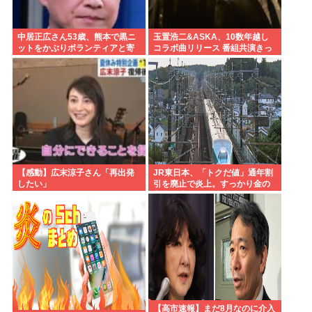
中居正広さん53歳、熊本で黒ニ
玉置浩二&ASKA、10数年越し
ットをかぶりボランティアと寄
コラボ曲リリース 番組共演きっ
付をしている模様
かけで実現…同い年盟友の完全
合作
【感動】広末涼子さん「再出発
JR東日本、「トクだ値」通年割
したい」
引を廃止で炎上。すっかり金の
亡者と成り下がったな
【高市速報】まだ8月なのに介入