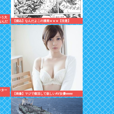
いう大
【描込】なんだよこの漫画ｗｗｗ【注意】
なんだ
ンター
【画像】マジで復活して欲しいAV女優www