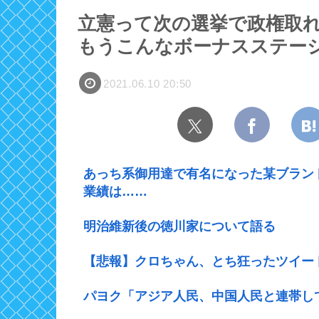
立憲って次の選挙で政権取
もうこんなボーナスステー
2021.06.10 20:50
あっち系御用達で有名になった某ブラン
業績は……
明治維新後の徳川家について語る
【悲報】クロちゃん、とち狂ったツイー
パヨク「アジア人民、中国人民と連帯し