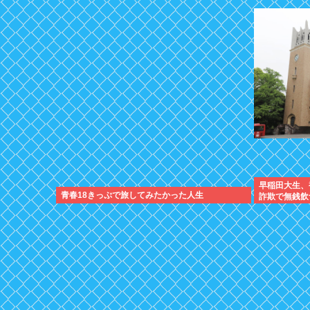
早稲田大生、
青春18きっぷで旅してみたかった人生
詐欺で無銭飲