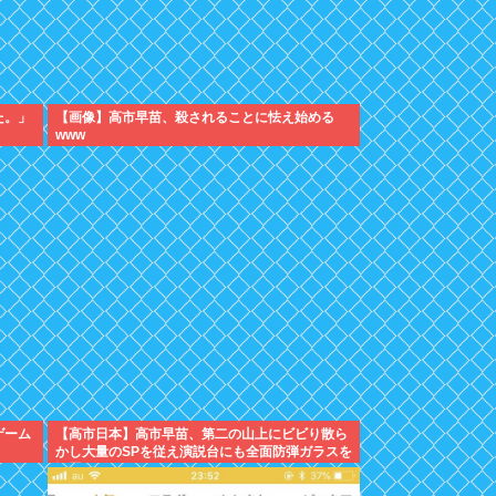
た。」
【画像】高市早苗、殺されることに怯え始める
www
ゲーム
【高市日本】高市早苗、第二の山上にビビり散ら
かし大量のSPを従え演説台にも全面防弾ガラスを
設置