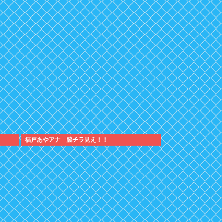
福戸あやアナ 脇チラ見え！！