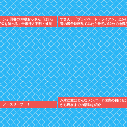
ーン」田舎の38歳おっさん「はい」
すまん、「プライベート・ライアン」とか
PCを調べる」全米行方不明・被児
昔の戦争映画見てみたら最初の30分で地獄
ーからの通報により児ホ゜画像を発
が…これずっと続く感じ？
八木仁愛はどんなメンバー？僕青の初代セ
 ノースリーブ！！
から現在までの活動を紹介