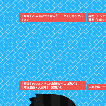
【画像】20年前のガチ素人Å◯、生々しさがヤバ
早朝「ピンポ
すぎる
警察「お前の
童搾取センタ
見、逮捕
【画像】れなぁとぞのの制服姿がエロ過ぎる！
吉岡恵麻アナ
【守屋麗奈・大園玲】【櫻坂46】