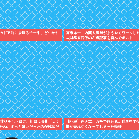
のドア前に居座るチー牛、どつかれ
高市洋一「内閣人事局がようやくワークし
→財務省官僚の左遷記事を喜んでポスト
年世話をした母に、祖母は最期「よく
【訃報】任天堂、ガチで終わる…世界中で
たね。ずっと嫌いだったのが残念だ
機が売れなくなってしまった模様
死んだ