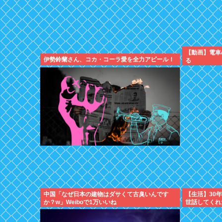
【動画】電車
伊勢鈴蘭さん、コカ・コーラ愛を全力アピール！
る
中国「なぜ日本の建物はダサくて古臭いんです
【生活】30
か？w」Weiboで1万いいね
世話してくれ
よ」と言って