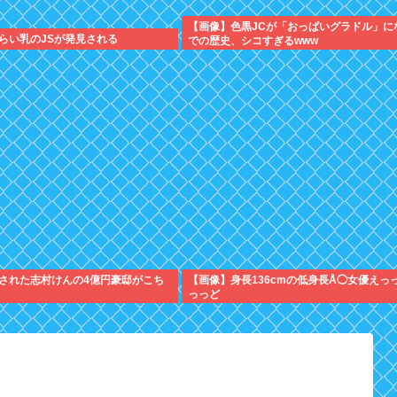
【画像】色黒JCが「おっぱいグラドル」に
らい乳のJSが発見される
での歴史、シコすぎるwww
された志村けんの4億円豪邸がこち
【画像】身長136cmの低身長Å◯女優えっ
っっど