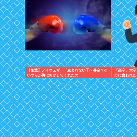
【衝撃】メイウェザー「恵まれない子へ募金？そ
「高卒、大卒
いつらが俺に何かしてくれたの
方に言われた修
か・・・・・・？」⇒！！！