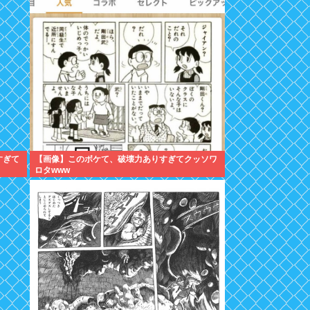
すぎて
【画像】このボケて、破壊力ありすぎてクッソワ
ロタwww