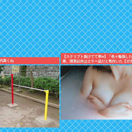
【スクリプト負けてて草w】「色々勉強し
代高くね
果、理系以外はエラー品だと気付いた【ガ
について、もっと具体的に話そうか