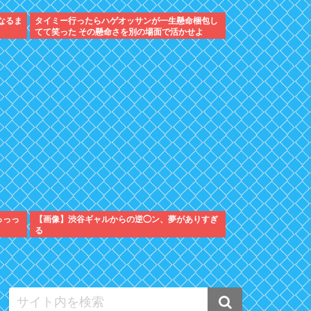
なるま
タイミー行ったらハゲオッサンが一生懸命梱包し
てて笑った その懸命さを別の場面で活かせよ
っっっ
【画像】渋谷ギャルからの逆◯ン、夢がありすぎ
る