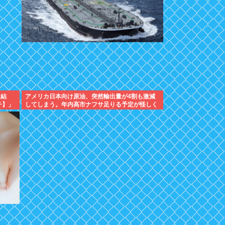
た結
アメリカ日本向け原油、突然輸出量が4割も激減
チ】」
してしまう。年内高市ナフサ足りる予定が怪しく
なりはじめる