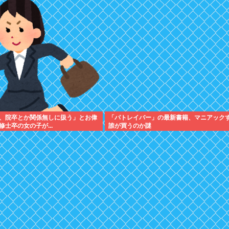
、院卒とか関係無しに扱う」とお偉
「パトレイバー」の最新書籍、マニアック
士卒の女の子が...
誰が買うのか謎