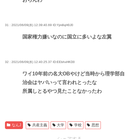
31 : 2021/06/09(水) 12:39:40.69
ID:Yjm8qH0J0
国家権力嫌いなのに国立に多いよな左翼
32 : 2021/06/09(水) 12:40:25.37
ID:EEbhxHKD0
ワイ10年前の名大OBやけど当時から理学部自
治会はヤバいって言われとったな
所属しとるやつ見たことなかったわ
なんJ
共産主義
大学
学校
思想
シェアする