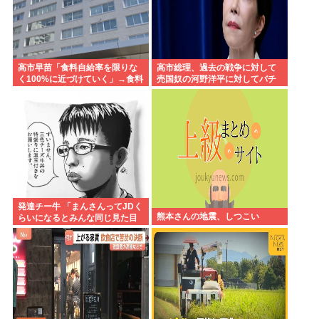
高市早苗「食料自給率を限りな
高市総理、過去の戦争に対して
く100%に近づけていく」→食料
売国奴の河野洋平に対してバチ
自給率が日本史上最低になって
ーンと物申してしまう
しまう
発達チー牛 「まんさんってJDく
熊本さんの地震、しつこい
らいになるとみんな同じ見た目
になるよねw」⬅批判殺到