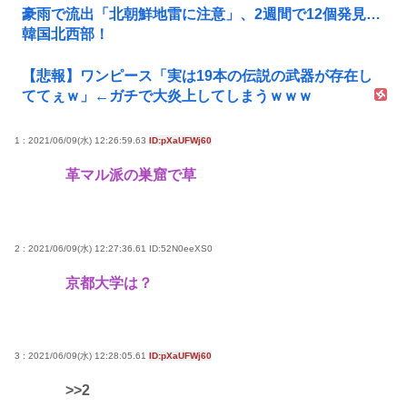
豪雨で流出「北朝鮮地雷に注意」、2週間で12個発見…
韓国北西部！
【悲報】ワンピース「実は19本の伝説の武器が存在し
ててぇｗ」←ガチで大炎上してしまうｗｗｗ
1 : 2021/06/09(水) 12:26:59.63
ID:pXaUFWj60
革マル派の巣窟で草
2 : 2021/06/09(水) 12:27:36.61
ID:52N0eeXS0
京都大学は？
3 : 2021/06/09(水) 12:28:05.61
ID:pXaUFWj60
>>2