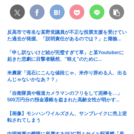
反高市で有名な某野党議員が不正な投票支援を受けてい
た過去が発掘、「説明責任があるのでは？」と揶揄...
「申し訳ないけど絵が完璧すぎて草」と某Youtuberに
起きた悲劇に目撃者騒然、”映え”のために...
米農家「流石にこんな値段じゃ、米作り辞める人、出る
んじゃないかなあ？？」
「自衛隊員や報道カメラマンのフリをして泥棒を…」
500万円分の預金通帳を盗まれた高齢女性が明かす...
【画像】モンハンワイルズさん、サンブレイクに売上逆
転されてしまう
中国海軍の艦隊に所属する052C型ミサイル駆逐艦「長