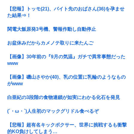
【悲報】トッモ(21)、バイト先のおばさん(36)を孕ませ
た結果⇒！
関電大飯原発3号機、警報作動し自動停止
お盆休みだからカメノテ取りに来たんご
【画像】30年前の『9月の気温』ガチで異常事態だった
www
【画像】磯山さやか(40)、乳の位置に乳輪のようなもの
がwww
白亜紀の3段階の食物連鎖が如実にわかる化石を発見
(´・ω・`)人生初のマックグリドル食べるぞ
【悲報】超有名キックボクサー、世界に挑戦するも衝撃
的KO負けしてしまう…