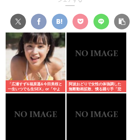
「広瀬すず&福原遥&今田美桜と
阿波おどりで女性の体強調した
一生いつでも生SEX」or「やよ
無断動画拡散、憤る踊り手「悲
い軒&大戸屋 一生無料」www
しいし気持ち悪い」…悪質なケ
ースは警察への相談検討