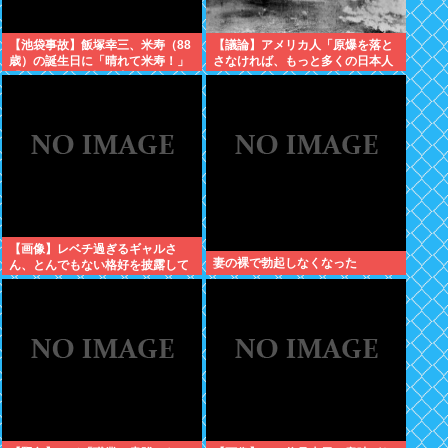
【池袋事故】飯塚幸三、米寿（88
【議論】アメリカ人「原爆を落と
歳）の誕生日に「晴れて米寿！」
さなければ、もっと多くの日本人
「嬉しい」と日記に書いていた
が死んでいた」←この主張どう思
う？
【画像】レベチ過ぎるギャルさ
妻の裸で勃起しなくなった
ん、とんでもない格好を披露して
しまうw w w w w w w