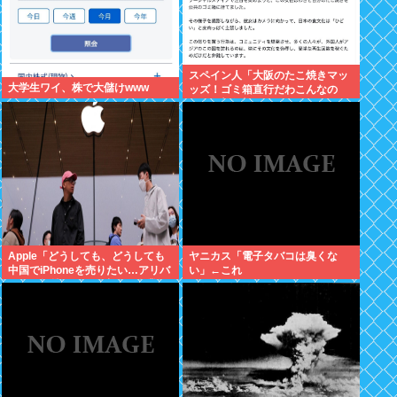
スペイン人「大阪のたこ焼きマッ
大学生ワイ、株で大儲けwww
ッズ！ゴミ箱直行だわこんなの
w」←大炎上してしまう
Apple「どうしても、どうしても
ヤニカス「電子タバコは臭くな
中国でiPhoneを売りたい…アリバ
い」←これ
バさん提携しよ！」中国AI企業に
追い風