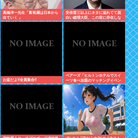
高橋洋一先生「富裕層は日本から
安倍晋三以上にネタに溢れてて面
出ていく 」
白い総理大臣、この世に存在しな
い説www
ペアーズ「ヒルトンホテルでスイ
お盆だよ‼全員集合‼
ーツ食べ放題のマッチングイベン
トやるぞ。女2500円男7000円
な」→女だけ埋まるwww