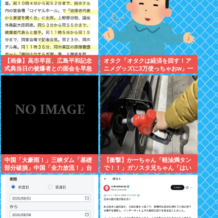
【画像】高市早苗、広島平和記念
オタク「オタクは経済を回す！ア
式典当日の被爆者との面会を早急
ニメグッズに3万使っちゃおw」一
に切り上げた理由は午後から東京
般人「車に500万、家に3000万、
で歯医者に行くためでしたwww
観光して5万、交際費に5万」
中国「大豪雨！」三峡ダム「基礎
【衝撃】かーちゃん「軽油満タン
部分破損」中国「全力放流！」台
で！！」ガソスタ兄ちゃん「はい
風13号「中国上陸予測」台風15号
(レギュラーの間違いだろな…)」
「中国接近（画像」中国「台風同
⇒結果ｗｗ
時上陸！（穀物生産が壊滅危機」
→