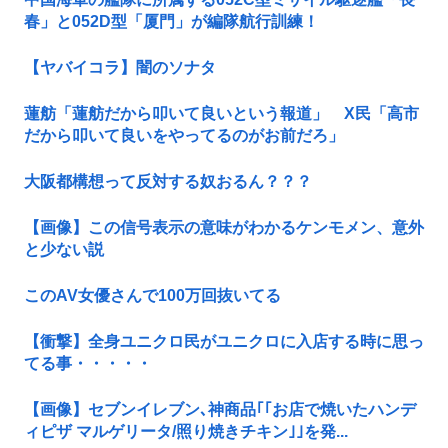
春」と052D型「厦門」が編隊航行訓練！
【ヤバイコラ】闇のソナタ
蓮舫「蓮舫だから叩いて良いという報道」 X民「高市
だから叩いて良いをやってるのがお前だろ」
大阪都構想って反対する奴おるん？？？
【画像】この信号表示の意味がわかるケンモメン、意外
と少ない説
このAV女優さんで100万回抜いてる
【衝撃】全身ユニクロ民がユニクロに入店する時に思っ
てる事・・・・・
【画像】セブンイレブン､神商品｢｢お店で焼いたハンデ
ィピザ マルゲリータ/照り焼きチキン｣｣を発...