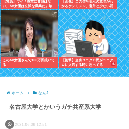
【緊急】ワイ「職業に貴賤はな
【画像】この信号表示の意味がわ
い。AV女優は立派な職業だ」敵
かるケンモメン、意外と少ない説
「じゃあ君の娘がAV出てもええ
の？」
このAV女優さんで100万回抜いて
【衝撃】全身ユニクロ民がユニク
る
ロに入店する時に思ってる
事・・・・・
ホーム
なんJ
名古屋大学とかいうガチ共産系大学
2021.06.09 12:51