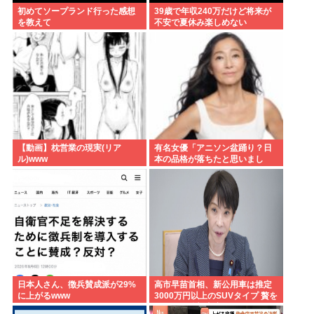
初めてソープランド行った感想
39歳で年収240万だけど将来が
を教えて
不安で夏休み楽しめない
【動画】枕営業の現実(リア
有名女優「アニソン盆踊り？日
ル)www
本の品格が落ちたと思いまし
た」
日本人さん、徴兵賛成派が29%
高市早苗首相、新公用車は推定
に上がるwww
3000万円以上のSUVタイプ 贅を
尽くした後部座席でたばこを吸