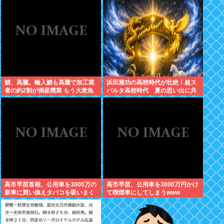
う
鯖、高騰。輸入鯖も高騰で加工業
浜田雅功の高校時代が壮絶！超ス
者の約2割が倒産廃業 もう大衆魚
パルタ高校時代 夏の思い出に共
から高級魚へ…
演者衝撃「ええ？」
高市早苗首相、公用車を3000万の
高市早苗、公用車を3000万円かけ
新車に買い換えタバコを吸いまく
て喫煙車にしてしまうwww
っていた