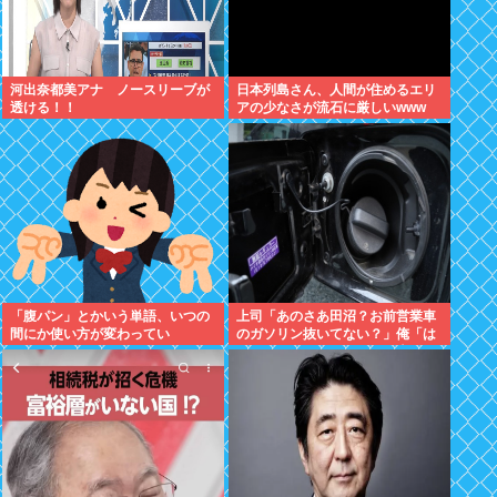
河出奈都美アナ ノースリーブが
日本列島さん、人間が住めるエリ
透ける！！
アの少なさが流石に厳しいwww
「腹パン」とかいう単語、いつの
上司「あのさあ田沼？お前営業車
間にか使い方が変わってい
のガソリン抜いてない？」俺「は
た・・・・・
ぁ？どういうことすか？」上司
「自分の車に入れ替えたりしてな
い？？」⇒結果ｗｗ