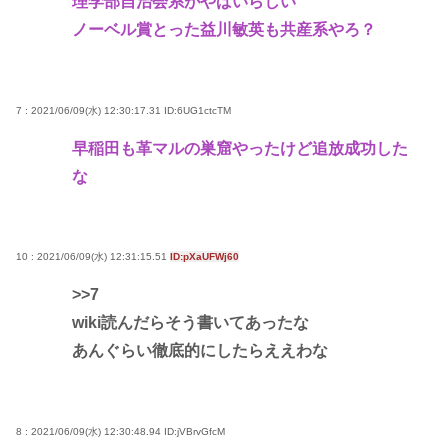
理学部自治会系がやばいらしい
ノーベル賞とった益川敏英も共産系やろ？
7 : 2021/06/09(水) 12:30:17.31
ID:6UG1ctcTM
早稲田も革マルの巣窟やったけど追放成功した
な
10 : 2021/06/09(水) 12:31:15.51
ID:pXaUFWj60
>>7
wiki読んだらそう書いてあったな
あんぐらい徹底的にしたらええわな
8 : 2021/06/09(水) 12:30:48.94
ID:jVBrvGfcM