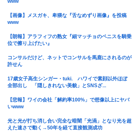
www
【画像】メスガキ、卑猥な『舌なめずり画像』を投稿
www
【朗報】アラフィフの熟女『細マッチョのペニスを騎乗
位で擦り上げたい』
コンサルだけど、ネットでコンサルを馬鹿にされるのが
許せん
17歳女子高生シンガー・tuki. ハワイで素顔以外ほぼ
全部出し 「隠しきれない美貌」とSNSざ...
【悲報】ワイの会社「解約率100%」で想像以上にヤバ
いwww
光と光が打ち消し合い完全な暗闇「光渦」となり光を超
えた速さで動く→50年を経て直接観測成功