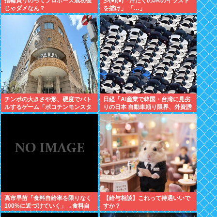
指輪買うのってプロポーズ成功後
彡(●)(●)「汗だくのJKのイラスト
じゃダメなん？
を描け」 「…」
チンポの大きさや形、硬度でバト
日経「AI産業で韓国・台湾に見劣
ルするゲーム「ポコチンモンスタ
りの日本 自動車頼り限界、外資誘
ー」を作ろうと思う
致が必要」どう思う？
高市早苗「食料自給率を限りなく
【給与相談】これって待遇いいで
100%に近づけていく」→食料自
すか？
給率が日本史上最低になってしま