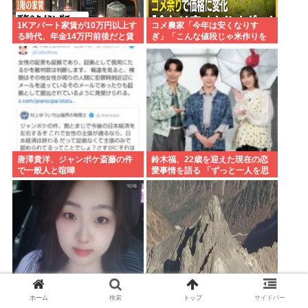
1Kアパート家賃が10万円以上す
コメ農家「今年は安くなりす
る時代、年金14万円前後だと賃
ぎ」「こんな値段じゃ米作りを
貸の都民は無理じゃね？ 運転免
やめる人も多くなるんじゃない
許もなく移住も無理じゃね？
かな?」
唐澤貴洋、ジャンポケ斎藤の件
鈴木福、22歳を迎えた現在の恋
で一般人と喧嘩
愛事情を語る 「ずっと一人を思
うタイプ」
某オンラインゲームで日本語ペ
北アルプス槍ヶ岳周辺で19歳の
ホーム
検索
トップ
サイドバー
ラペラ韓国人の彼女できた話あ
男子大学生が遭難 単独で1泊2日