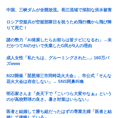
中国、三峡ダムが全開放流。長江流域で深刻な洪水被害
ロシア空挺兵が空挺部隊日を祝うため飛行機から飛び降
りて死亡！
謎の勢力「AI発展したらお前らは皆クビになるわ」→未
だかつてAIのせいで失業したG民が0人の理由
成人女性「私たちは、グルーミングされた...」160万バ
ズwww
8/22開催「琵琶湖三市同時花火大会」、市公式「そんな
花火大会は存在しない」→ SNS阿鼻叫喚
明石家さんま「炎天下で『こいつら大変やなぁ』という
のが高校野球の良さ。暑さ対策はいらない」
医者と結婚して勝ち組だったはずの専業主婦「医者と結
婚して後悔している」