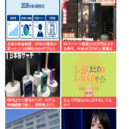
うのが至福の時間か どんどん延
びる乗車時間
日本の年金制度、GPIFの運用が
1Kアパート家賃が10万円以上す
思ったより好調なおかげでなん
る時代、年金14万円だと賃貸は
とかなりそう
無理、運転免許もなく移住も困
難
時代はヤニ復活か? JT、NTTを
なんで円安なのに少子化してる
時価総額で抜く。煙草値上げし
の？
てもヤニ中人口へらずに加熱式
煙草のシュアのびる