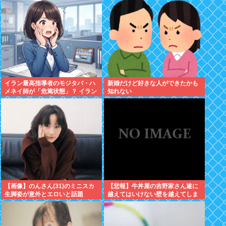
イラン最高指導者のモジタバ・ハ
新婚だけど好きな人ができたかも
メネイ師が「危篤状態」？ イラン
知れない
大統領「意思疎通はかなり難し
い」
【画像】のんさん(31)のミニスカ
【悲報】牛丼屋の吉野家さん遂に
生脚姿が意外とエロいと話題
越えてはいけない壁を越えてしま
う…