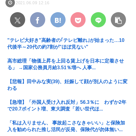
2021.06.09 12:16
"テレビ大好き"高齢者の｢テレビ離れ｣が始まった…10
代後半～20代の約7割が"ほぼ見ない"
高市総理「物価上昇を上回る賃上げを日本に定着させ
る」 →国家公務員月給3.51％増へ 人事...
【悲報】田中みな実(39)、妊娠して顔が別人のように変
わる
【急増】「外国人受け入れ反対」56.3％に わずか2年
で20.7ポイント増、東大調査「若い世代ほ...
「私は入りません、 事故起こさなきゃいい」と保険加
入を勧められた推し活民が反発、保険代が勿体無い...