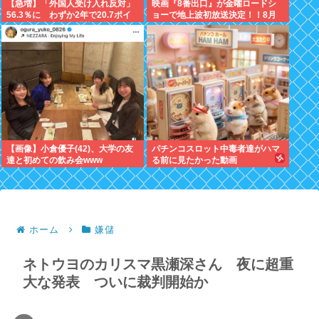
【急増】「外国人受け入れ反対」
映画『8番出口』が金曜ロードシ
56.3％に わずか2年で20.7ポイ
ョーで地上波初放送決定！！8月
ント増、東大調査「若い世代ほど
28日！！
増加」
【画像】小倉優子(42)、大学の友
パチンコスロット中毒者達がハマ
達と初めての飲み会www
る前に見たかった動画
ホーム
嫌儲
ネトウヨのカリスマ黒瀬深さん 夜に超重
大な発表 ついに裁判開始か