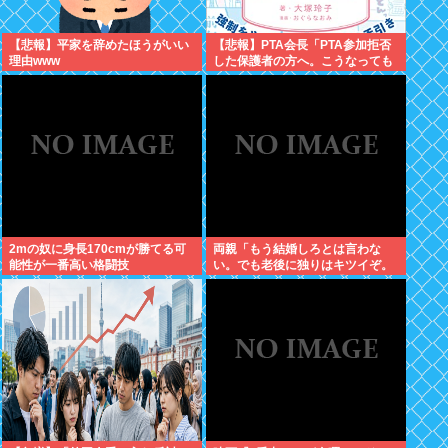
【悲報】平家を辞めたほうがいい
【悲報】PTA会長「PTA参加拒否
理由www
した保護者の方へ。こうなっても
いい？」
2mの奴に身長170cmが勝てる可
両親「もう結婚しろとは言わな
能性が一番高い格闘技
い。でも老後に独りはキツイぞ。
どうするんだ？」俺ら「…」