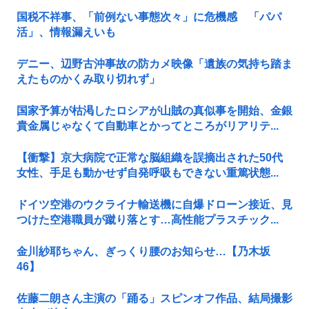
国税不祥事、「前例ない事態次々」に危機感 「パパ
活」、情報漏えいも
デニー、辺野古沖事故の防カメ映像「遺族の気持ち踏ま
えたものかくみ取り切れず」
国家予算が枯渇したロシアが山賊の真似事を開始、金銀
貴金属じゃなくて自動車とかってところがリアリテ...
【衝撃】京大病院で正常な脳組織を誤摘出された50代
女性、手足も動かせず自発呼吸もできない重篤状態...
ドイツ空港のウクライナ輸送機に自爆ドローン接近、見
つけた空港職員が蹴り落とす…高性能プラスチック...
金川紗耶ちゃん、ぎっくり腰のお知らせ…【乃木坂
46】
佐藤二朗さん主演の「踊る」スピンオフ作品、結局撮影