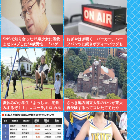
SNSで知り合った15歳少女に酒飲
おぎやはぎ嘆く パーカー、ハー
ませレ●プした54歳男性、『ハゲ
フパンツに続きボディーバッグも
かどうか』で意見が真っ二つに分
ダサい論争に「なんでおじさんだ
かれる
け言われるの？」
夏休みの小学生「よっしゃ、宅飲
さっき地方国立大学のやつが東大
みするぞ！！」→コーラ,ミロ,カル
再受験するってスレたててたや
ピス！www
ん？