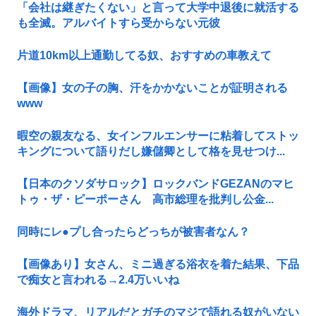
「会社は継ぎたくない」と言って大学中退後に就活する
も全滅。アルバイトすら受からない元彼
片道10km以上通勤してる奴、おすすめの車教えて
【画像】女の子の胸、汗をかかないことが証明される
www
暇空の親友なる、女インフルエンサーに粘着してストッ
キングについて語りだし嫌儲卿として格を見せつけ...
【日本のクソダサロック】ロックバンドGEZANのマヒ
トゥ・ザ・ピーポーさん 高市総理を批判し公金...
同時にレ●プし合ったらどっちが被害者なん？
【画像あり】女さん、ミニ過ぎる浴衣を着た結果、下品
で痴女と言われる→2.4万いいね
海外ドラマ、リアルだとガチのマジで語れる奴がいない