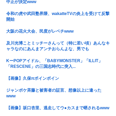
中止が決定www
令和の虎や武田塾界隈、wakatteTVの炎上を受けて反撃
開始
大阪の花火大会、民度がレベチwww
及川光博ことミッチーさんって（特に若い頃）あんなキ
ャラなのにあんまアンチおらんよな、男でも
KーPOPアイドル、「BABYMONSTER」「ILLIT」
「RESCENE」の三国志時代に突入...
【画像】久保πボインボイン
ジャンポケ斉藤と被害者の証言、想像以上に違った
www
【画像】坂口杏里、逃走してウ●カスまで晒されるwww