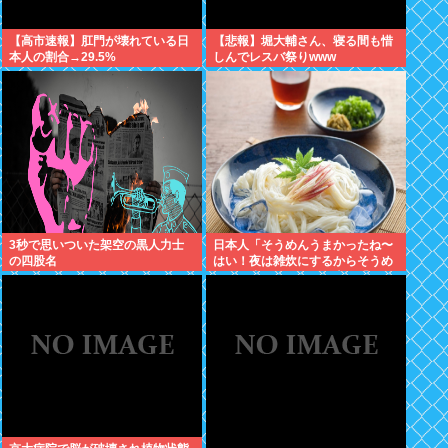
【高市速報】肛門が壊れている日
【悲報】堀大輔さん、寝る間も惜
本人の割合→29.5%
しんでレスバ祭りwww
3秒で思いついた架空の黒人力士
日本人「そうめんうまかったね〜
の四股名
はい！夜は雑炊にするからそうめ
んつゆ戻してー！」欧米人「Don’t
stop!」日本人「？」