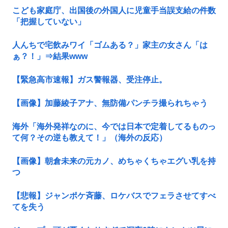
こども家庭庁、出国後の外国人に児童手当誤支給の件数
「把握していない」
人んちで宅飲みワイ「ゴムある？」家主の女さん「は
ぁ？！」⇒結果www
【緊急高市速報】ガス警報器、受注停止。
【画像】加藤綾子アナ、無防備パンチラ撮られちゃう
海外「海外発祥なのに、今では日本で定着してるものっ
て何？その逆も教えて！」（海外の反応）
【画像】朝倉未来の元カノ、めちゃくちゃエグい乳を持
つ
【悲報】ジャンポケ斉藤、ロケバスでフェラさせてすべ
てを失う