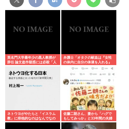
英名門大学最年少の黒人教授が
弁護士「オタクの献血は『女性
辞任 論文盗作疑惑には必殺「人
の体内に自分の体液を入れる』
種差別ガー」で反撃
のが目的。場合によっては不同
意性交罪に当たる」
ネトウヨがやたらと「イスラム
佐藤二朗さん、妻から「ハグで
教」に排他的なのはなんでなの
もしてみっか」と33年間の夫婦
生活で初めて言われる