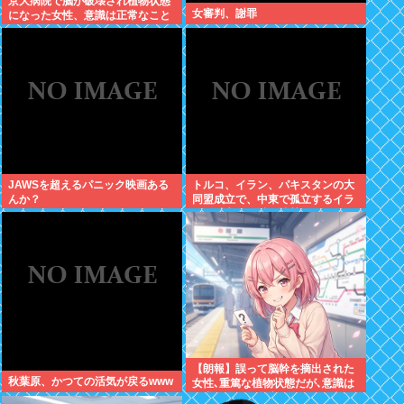
京大病院で脳が破壊され植物状態
女審判、謝罪
になった女性、意識は正常なこと
が確認されおわる
JAWSを超えるパニック映画ある
トルコ、イラン、パキスタンの大
んか？
同盟成立で、中東で孤立するイラ
ンは滅亡不可避な情勢へwww
【朗報】誤って脳幹を摘出された
秋葉原、かつての活気が戻るwww
女性､重篤な植物状態だが､意識は
正常で何かを思考していると判明