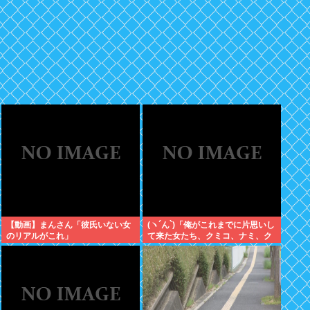
【動画】まんさん「彼氏いない女
(ヽ´ん`)「俺がこれまでに片思いし
のリアルがこれ」
て来た女たち、クミコ、ナミ、ク
ミコ(1人目とは別人、タミヨ、カ
オリ、ユカリ…」