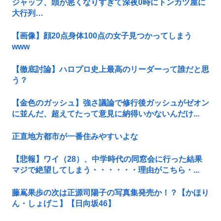
ジャップ、頭が悪くなりすぎて深夜0時にトンカツ屋に
大行列…
【画像】顔20点身体100点の女子見つかってしまう
www
【徹底討論】ハロプロ史上最高のリーダーって誰だと思
う？
【金色のガッシュ】強さ議論で修行後ガッシュがゼオン
に並んだ、超えてたって意見に納得いかないんだけ...
正直地方都市が一番住みやすいよな
【悲報】ワイ（28）、中学時代の同窓会に行った結果
マジで絶望してしまう・・・・・・理由がこちら・...
藤嶌果歩の次は正源司陽子の写真集発売か！？【かほり
ん・しょげこ】【日向坂46】