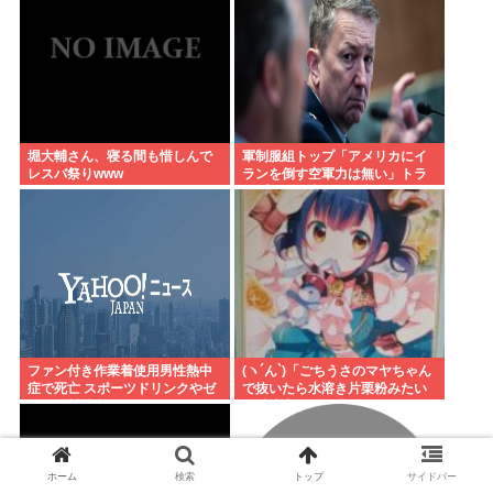
堀大輔さん、寝る間も惜しんで
軍制服組トップ「アメリカにイ
レスバ祭りwww
ランを倒す空軍力は無い」トラ
ンプに別の出口を進言
ファン付き作業着使用男性熱中
(ヽ´ん`)「ごちうさのマヤちゃん
症で死亡 スポーツドリンクやゼ
で抜いたら水溶き片栗粉みたい
リー飲料持参も
な精液出てきて我ながらビビっ
た」
ホーム
検索
トップ
サイドバー