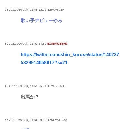
2 : 2021/06/09(水) 11:55:12.33
ID:mfX/gGItr
歌い手デビューやろ
3 : 2021/06/09(水) 11:55:24.36
ID:SDV/yB3yM
https://twitter.com/shin_kurose/status/140237
5329914658817?s=21
4 : 2021/06/09(水) 11:55:55.21
ID:V3ac31ef0
出馬か？
5 : 2021/06/09(水) 11:56:00.80
ID:SEVoJECzd