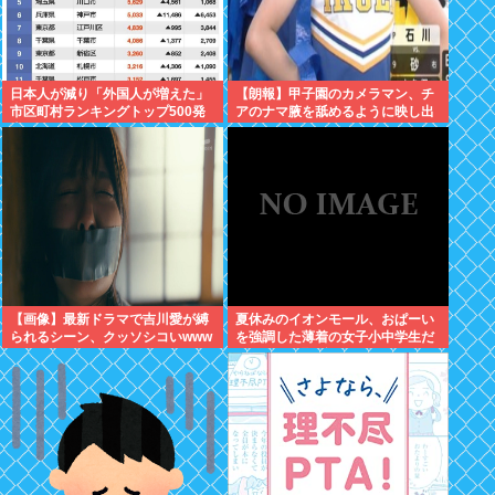
日本人が減り「外国人が増えた」
【朗報】甲子園のカメラマン、チ
市区町村ランキングトップ500発
アのナマ腋を舐めるように映し出
表される！！みんなの自治体は何
してしまう
位かな？？
【画像】最新ドラマで吉川愛が縛
夏休みのイオンモール、おぱーい
られるシーン、クッソシコいwww
を強調した薄着の女子小中学生だ
らけ。あれ恥ずかしくないの？