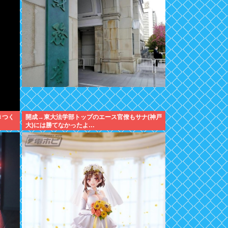
きつく
開成→東大法学部トップのエース官僚もサナ(神戸
大)には勝てなかったよ…