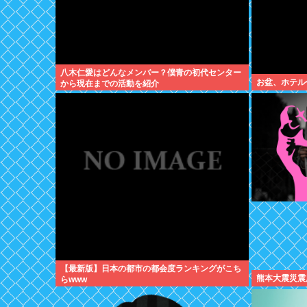
八木仁愛はどんなメンバー？僕青の初代センター
お盆、ホテル
から現在までの活動を紹介
【最新版】日本の都市の都会度ランキングがこち
熊本大震災震
らwww