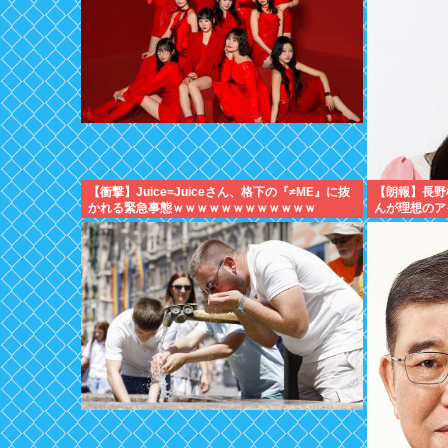
【衝撃】Juice=Juiceさん、格下の『≠ME』に抜
【朗報】長野
かれる緊急事態ｗｗｗｗｗｗｗｗｗｗｗｗ
んが理想のア