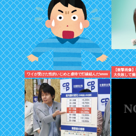
【衝撃画像】
ワイが受けた性的いじめと虐待で打線組んだwww
大失敗して撮