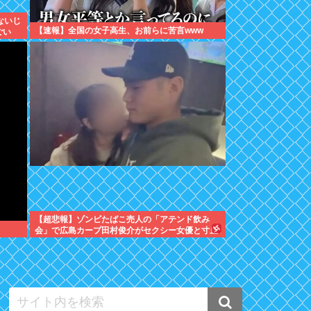
ないじ
【速報】全国の女子高生、お前らに苦言www
ごい
【超悲報】ゾンビたばこ売人の「アテンド飲み
会」で広島カープ田村俊介がセクシー女優と寸止
めキスｗｗｗ