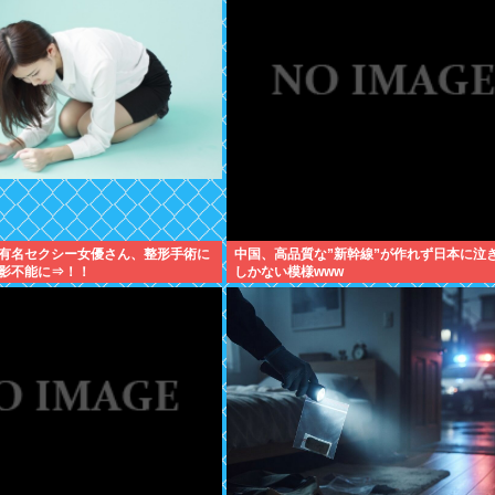
有名セクシー女優さん、整形手術に
中国、高品質な”新幹線”が作れず日本に泣
影不能に⇒！！
しかない模様www