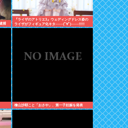
『ライザのアトリエ3』ウェディングドレス姿の
逮捕
ライザがフィギュア化キタ───(ﾟ∀ﾟ)───!!!!!
檜山沙耶こと「おさや」、第一子妊娠を発表