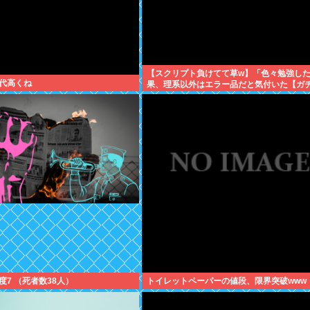
【スクリプト負けてて草w】「色々勉強し
代高くね
果、理系以外はエラー品だと気付いた【ガ
について、もっと具体的に話そうか
度7 （死者数38人）
トイレットペーパーの値段、限界突破www