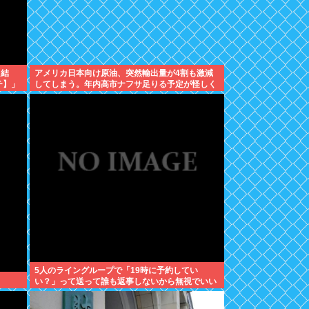
た結
アメリカ日本向け原油、突然輸出量が4割も激減
チ】」
してしまう。年内高市ナフサ足りる予定が怪しく
なりはじめる
5人のライングループで「19時に予約してい
い？」って送って誰も返事しないから無視でいい
よね？