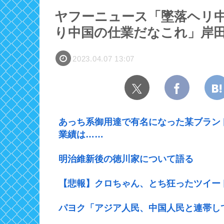
ヤフーニュース「墜落ヘリ
り中国の仕業だなこれ」岸
2023.04.07 13:07
あっち系御用達で有名になった某ブラン
業績は……
明治維新後の徳川家について語る
【悲報】クロちゃん、とち狂ったツイー
パヨク「アジア人民、中国人民と連帯し