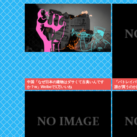
中国「なぜ日本の建物はダサくて古臭いんです
「パトレイバ
か？w」Weiboで1万いいね
誰が買うのか