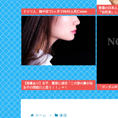
普通の日本人
ドイツ人、熱中症で1ヶ月で9600人死亡www
『自民党』し
えない のイ
【画像あり】女子、整形に成功「この形の鼻が全
「ガンダムW
女子の理想だと思う！！」⇒！
ホーム
嫌儲