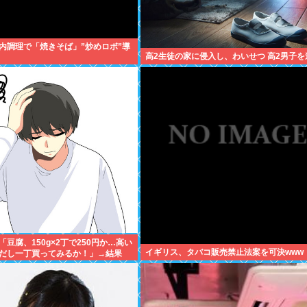
内調理で「焼きそば」”炒めロボ”導
高2生徒の家に侵入し、わいせつ 高2男子を
豆腐、150g×2丁で250円か…高い
イギリス、タバコ販売禁止法案を可決www
だし一丁買ってみるか！」→結果
あり)