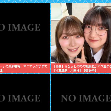
ー」の最新書籍、マニアックすぎて
【画像】れなぁとぞのの制服姿がエロ過ぎ
謎
【守屋麗奈・大園玲】【櫻坂46】