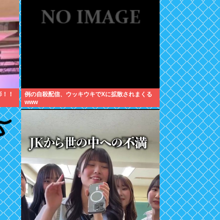
影！！
例の自殺配信、ウッキウキでXに拡散されまくる
www