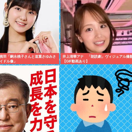
桃羽「嗣永桃子さんと道重さゆみさ
井上清華アナ 「朗読劇」ヴィジュアル撮
イドル像」
【GIF動画あり】