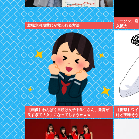
ローソン、店
就職氷河期世代が救われる方法
入拡大
【画像】わんぱく日焼け女子中学生さん、発育が
【衝撃】ワイ「
良すぎて「女」になってしまうｗｗｗ
けど美味そう
www(※画像