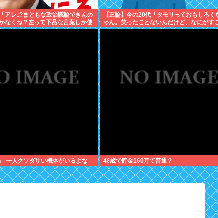
「アレ..?まともな政治議論できんの
【正論】今の20代「タモリっておもしろく
かなくね？左って下品な言葉しか使
ゃん。笑ったことないんだけど、なにがす
メージ」
の？」
」 一人クソダサい機体がいるよな
48歳で貯金160万て普通？