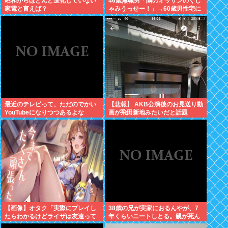
昭和からほとんど進化していない
46歳無職男「隣のオッサンのくし
家電と言えば？
ゃみうっせー！」→60歳男性宅に
侵入し暴行を加えて逮捕
最近のテレビって、ただのでかい
【悲報】 AKB公演後のお見送り動
YouTubeになりつつあるよな
画が飛田新地みたいだと話題
に・・・
【画像】オタク「実際にプレイし
38歳の兄が実家におるんやが、7
たらわかるけどライザは友達って
年くらいニートしとる。親が死ん
感じで性的な目では見れないw」
だ後の処理どうしよう