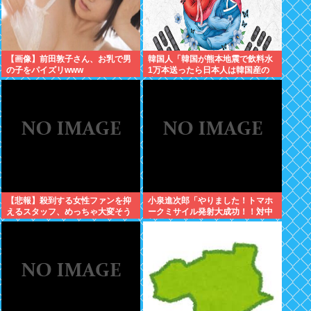
【画像】前田敦子さん、お乳で男
韓国人「韓国が熊本地震で飲料水
の子をパイズリwww
1万本送ったら日本人は韓国産の
水は〇〇だと言いました」
【悲報】殺到する女性ファンを抑
小泉進次郎「やりました！トマホ
えるスタッフ、めっちゃ大変そう
ークミサイル発射大成功！！対中
www
朝露への防衛力を強化してます
w」