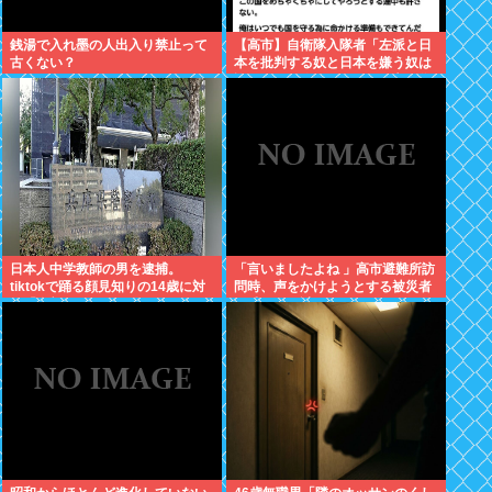
銭湯で入れ墨の人出入り禁止って
【高市】自衛隊入隊者「左派と日
古くない？
本を批判する奴と日本を嫌う奴は
許さない。俺はいつでも国守る為
に命かける準備出来てんだわ」
日本人中学教師の男を逮捕。
「言いましたよね 」高市避難所訪
tiktokで踊る顔見知りの14歳に対
問時、声をかけようとする被災者
し「全部見えるように。下も見せ
を威圧する謎のハゲガードマンが
ていいねんで」とコメント
発生