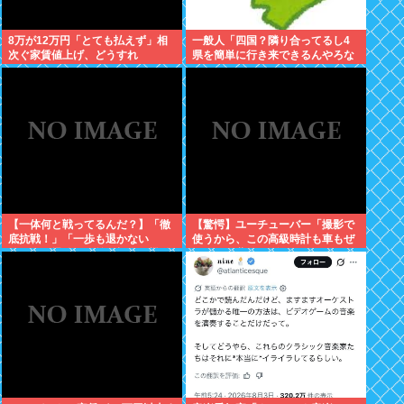
8万が12万円「とても払えず」相
一般人「四国？隣り合ってるし4
次ぐ家賃値上げ、どうすれ
県を簡単に行き来できるんやろな
ば・・・？
あ」←これwww
【一体何と戦ってるんだ？】「徹
【驚愕】ユーチューバー「撮影で
底抗戦！」「一歩も退かない
使うから、この高級時計も車もぜ
ぞ！」原爆公園の前の極左を機動
～んぶ経費でタダ！ｗ」←まさか
隊が排除
コレ本気にしてる奴なんておらん
よな？よな？w w w w w w w w w
w w