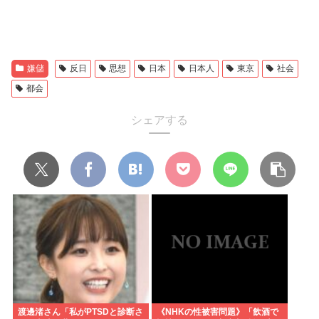
嫌儲
反日
思想
日本
日本人
東京
社会
都会
シェアする
渡邊渚さん「私がPTSDと診断さ
《NHKの性被害問題》「飲酒で