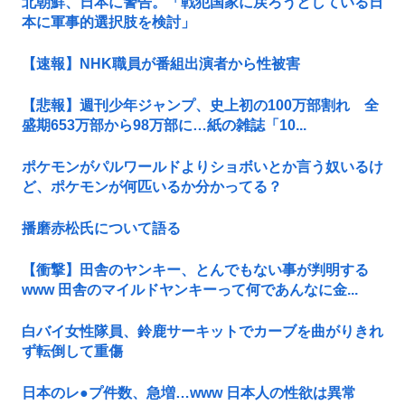
北朝鮮、日本に警告。「戦犯国家に戻ろうとしている日
本に軍事的選択肢を検討」
【速報】NHK職員が番組出演者から性被害
【悲報】週刊少年ジャンプ、史上初の100万部割れ 全
盛期653万部から98万部に…紙の雑誌「10...
ポケモンがパルワールドよりショボいとか言う奴いるけ
ど、ポケモンが何匹いるか分かってる？
播磨赤松氏について語る
【衝撃】田舎のヤンキー、とんでもない事が判明する
www 田舎のマイルドヤンキーって何であんなに金...
白バイ女性隊員、鈴鹿サーキットでカーブを曲がりきれ
ず転倒して重傷
日本のレ●プ件数、急増…www 日本人の性欲は異常