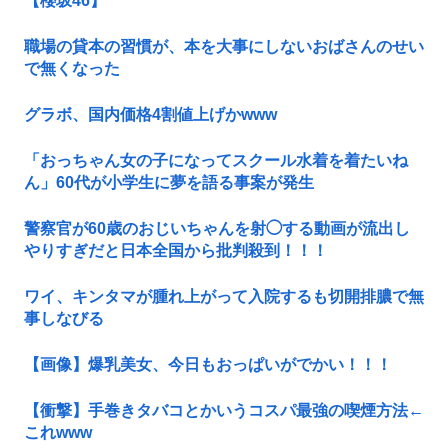
【櫻坂46】
職場の貸本の習慣が、本を大事にしないおばさんのせい
で無くなった
グラボ、国内価格4割値上げかwww
「おっちゃん女の子になってスクール水着を着たいね
ん」60代が小学生に夢を語る事案が発生
警察官が60歳のおじいちゃんを射◯する動画が流出し
やりすぎだと日本全国から批判殺到！！！
ワイ、キンタマが腫れ上がって入院するも切開排膿で無
事しなびる
【画像】爆乳美女、今日もおっぱいがでかい！！！
【衝撃】手巻きタバコとかいうコスパ最強の喫煙方法←
これwww