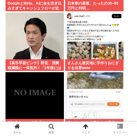
GoogleとMeta、AIに金を注ぎ込
日本車の原価、たったの30~90
みすぎてキャッシュフローが史
万円と判明…
上初のマイナス。売却か保有で
内ゲバ始まる
【高市早苗ピンチ】野党、消費
まんさん被災地に手作りおにぎ
税減税に一斉批判！「2年後には
りを出荷www
大幅な増税になる」「財源どう
する」「円安加速させ物価を引
き上げる」
2位『イオン』3位『ヤオコー』
みいちゃんと山田さんの亜月ね
【一番お寿司が美味しいと思う
ね、ジャップに叩かれて削除し
スーパー】300名が選ぶ1位に
た「魚界のみいちゃん」記事を
ホーム
検索
トップ
サイドバー