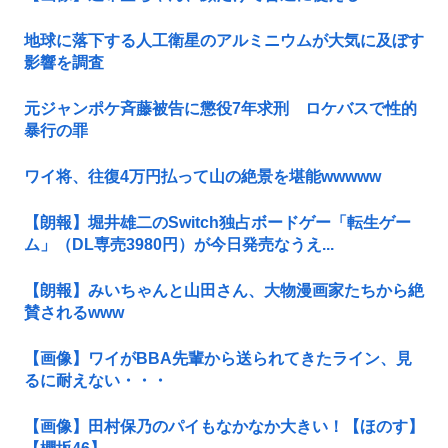
地球に落下する人工衛星のアルミニウムが大気に及ぼす
影響を調査
元ジャンポケ斉藤被告に懲役7年求刑 ロケバスで性的
暴行の罪
ワイ将、往復4万円払って山の絶景を堪能wwwww
【朗報】堀井雄二のSwitch独占ボードゲー「転生ゲー
ム」（DL専売3980円）が今日発売なうえ...
【朗報】みいちゃんと山田さん、大物漫画家たちから絶
賛されるwww
【画像】ワイがBBA先輩から送られてきたライン、見
るに耐えない・・・
【画像】田村保乃のパイもなかなか大きい！【ほのす】