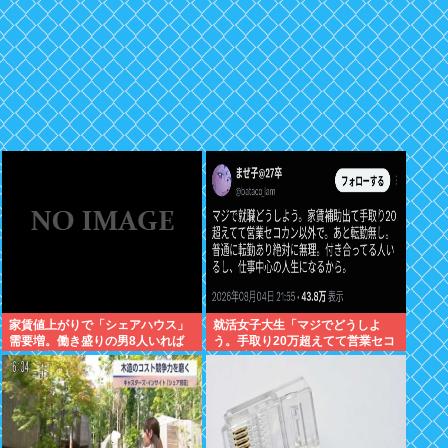
家賃値上がりで「シェアハウス」
就活女子大生「マジでどうしよ
需要増。働き盛りの男8人いれば
う。手取り20万超えてて営業セコ
一軒家暮らしも余裕で毎日楽しい
カン以外で転勤無しの会社ない」