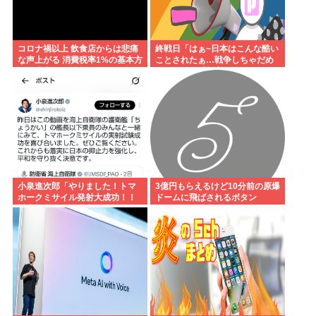
コロナ禍以上 飲食店からは悲痛
終戦日「はぁ~日本はこんな酷い
な声上がる 消費税率1%の基本方
ことされたぁ…戦争しちゃだめ
針を決定も…懸念される”外食離
ぇ…」ワイ「加害にも触れた
れ”
ら？」
小泉進次郎「やりました！トマ
3億円もらえるけど10分前の原爆
ホークミサイル発射大成功！！
ドームに飛ばされるボタン
対中朝露への防衛力を強化して
ますw」