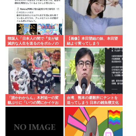
韓国人「日本人の間で『女が破
【画像】本田望結の妹、本田望
滅的な人生を送るのをポルノの
結より実ってしまう
ように楽しむ陰湿な趣味』が流
行っている」119万バズ
「誰かわからん」木村祐一の変
台湾、熊本の避難所にテントを
貌ぶりに「いつの間にかイケお
送ってしまう 日本の雑魚寝文化
じに」「松ちゃんより痩せてな
を壊すな！
い？」「渋く」