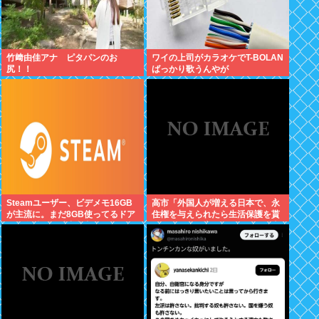
竹﨑由佳アナ ピタパンのお
ワイの上司がカラオケでT-BOLAN
尻！！
ばっかり歌うんやが
Steamユーザー、ビデメモ16GB
高市「外国人が増える日本で、永
が主流に。まだ8GB使ってるドア
住権を与えられたら生活保護を貰
ホの嫌儲民は反省文書いてね。
うなんて人が増えては困る。日本
人以上の水準の人のみ許可しま
す」