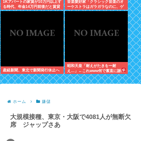
1Kアパートの家賃が10万円以上す
音楽愛好家「クラシック音楽のオ
る時代、年金14万円前後だと賃貸
ーケストラはガラガラなのに、ゲ
の人は無理じゃね？
ーム音楽のオーケストラは満員…
本当にイライラする」
昭和天皇「耐えがたきをー耐
産経新聞、東北で新聞発行休止へ
え…」←これwww何で素直に謝れ
ねーの？？！？
ホーム
嫌儲
大規模接種、東京・大阪で4081人が無断欠
席 ジャップさあ