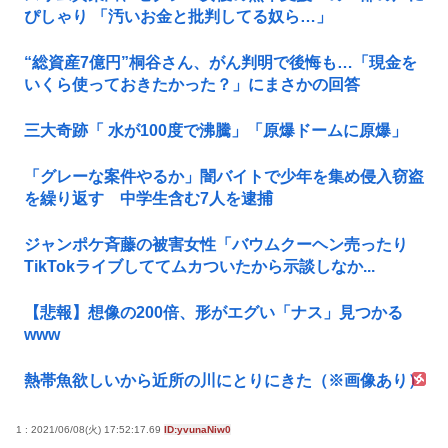
ぴしゃり 「汚いお金と批判してる奴ら…」
“総資産7億円”桐谷さん、がん判明で後悔も…「現金を
いくら使っておきたかった？」にまさかの回答
三大奇跡「 水が100度で沸騰」「原爆ドームに原爆」
「グレーな案件やるか」闇バイトで少年を集め侵入窃盗
を繰り返す 中学生含む7人を逮捕
ジャンポケ斉藤の被害女性「バウムクーヘン売ったり
TikTokライブしててムカついたから示談しなか...
【悲報】想像の200倍、形がエグい「ナス」見つかる
www
熱帯魚欲しいから近所の川にとりにきた（※画像あり）
1 : 2021/06/08(火) 17:52:17.69
ID:yvunaNiw0