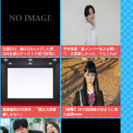
←これ
父親(31)、娘(11)をレ●プした男
平井美葉「新メンバー加入を聞い
(20)を娘のティクトク垢で自宅に
て、正直寂しかった、でもこれが
誘い出し自助 2人とも逮捕
新しいビヨなんだと、寂しさを受
け止めるこ
柳葉敏郎の代表作、「踊る大捜査
【衝撃】JKの従姉妹が泊まりに来
線しかない」
た結果www