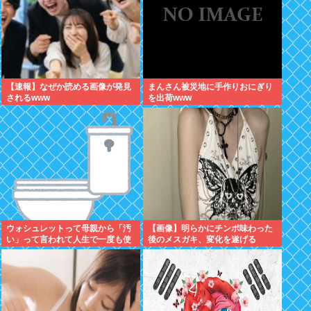
【速報】なぜか読める画像が発見
まんさん被災地に手作りおにぎり
されるwww
を出荷www
ウォシュレットって母親から「汚
【画像】明らかにチンポ味わった
い」って言われて人生で一度も使
後のメスガキ、変化を遂げる
ってなかった...