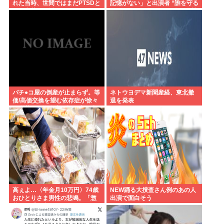
れた当時、世間ではまだPTSDと
記憶がない」と出演者 “誰を守る
いう言葉は浸透されてなかっ
べきなのか”問われる組織の姿勢
た」
パチ●コ屋の倒産が止まらず。等
ネトウヨデマ新聞産経、東北撤
価/高価交換を望む依存症が徐々
退を発表
に脱落。低換金率を望む客は戻
らず
高ぇよ…〈年金月10万円〉74歳
NEW踊る大捜査さん例のあの人
おひとりさま男性の悲鳴。「惣
出演で面白そう
菜すら手が出ない」