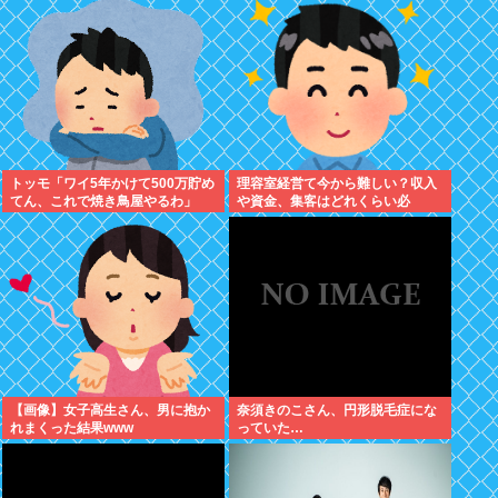
れました。無理やり奪われた席
は、結局“やったもん勝ち”にな
っ...
トッモ「ワイ5年かけて500万貯め
理容室経営て今から難しい？収入
てん、これで焼き鳥屋やるわ」
や資金、集客はどれくらい必
要？？
【画像】女子高生さん、男に抱か
奈須きのこさん、円形脱毛症にな
れまくった結果www
っていた…