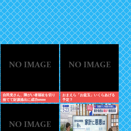
自民党さん、障がい者福祉を切り
おまえら「お盆玉」いくらあげる
捨てて財源捻出に成功www
予定？