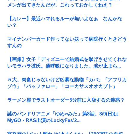
メンが出てきたんだが、これっておかしくねえ？
【カレー】最近ハマれるルーが無いよなぁ なんかな
い？
マイナンバーカード作ってない奴って病院行くときどう
すんの
【画像】女子「ディズニーで結婚式を挙げさせてくれな
いモラハラ彼氏。過呼吸になりました。涙が止まら...
５大、肉食じゃないけど凶暴な動物「カバ」「アフリカ
ゾウ」「バッファロー」「コーカサスオオカブト」
ラーメン屋でラストオーダー5分前に入店するの迷惑？
謎のバンドリアニメ「ゆめ∞みた」第8話。8/9(日)は
MyGO・RAS出演のLuckyFes’2...