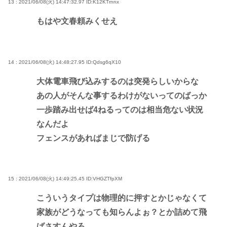
13 : 2021/06/08(火) 14:47:32.97
ID:K12KTrnnx
もはや文春頼みくせえ
14 : 2021/06/08(火) 14:48:27.95
ID:Qdsg6qX10
大体電車飛び込みするのは突発らしいからな
あの人がそんな事するわけがないってのばっか
一歩踏み出せば4ねるってのは相当危ない状況
なんだよ
フェンスがあればまじで防げる
15 : 2021/06/08(火) 14:49:25.45
ID:VHGZTfpXM
こういうタイプは物理的に押すとかじゃなくて
家族がどうなっても知らんよぉ？とか詰めて飛
ばさすんやろ