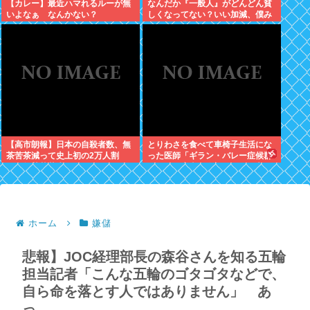
【カレー】最近ハマれるルーが無
なんだか『一般人』がどんどん貧
いよなぁ なんかない？
しくなってない？いい加減、僕み
たいに副業したら？週に2日休む
時代は終わったんだよ
【高市朗報】日本の自殺者数、無
とりわさを食べて車椅子生活にな
茶苦茶減って史上初の2万人割
った医師「ギラン・バレー症候群
れ。無茶苦茶生きやすい国になっ
になって本当に絶望。死んだ方が
てる件www
良かったと思った」
ホーム
嫌儲
悲報】JOC経理部長の森谷さんを知る五輪
担当記者「こんな五輪のゴタゴタなどで、
自ら命を落とす人ではありません」 あ
っ…