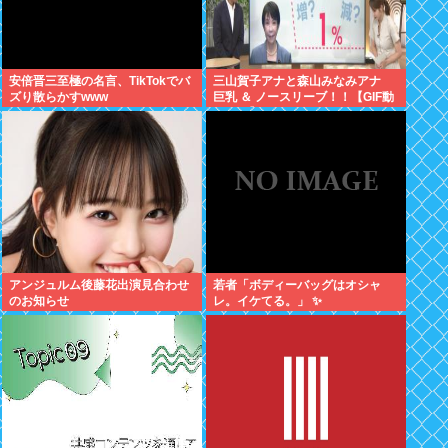
安倍晋三至極の名言、TikTokでバ
三山賀子アナと森山みなみアナ
ズり散らかすwww
巨乳 ＆ ノースリーブ！！【GIF動
画あり】
アンジュルム後藤花出演見合わせ
若者「ボディーバッグはオシャ
のお知らせ
レ。イケてる。」 ✨