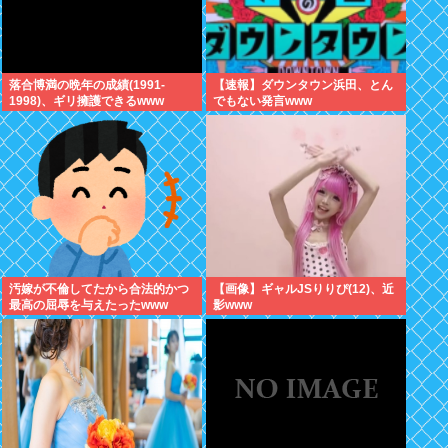
落合博満の晩年の成績(1991-
【速報】ダウンタウン浜田、とん
1998)、ギリ擁護できるwww
でもない発言www
汚嫁が不倫してたから合法的かつ
【画像】ギャルJSりりぴ(12)、近
最高の屈辱を与えたったwww
影www