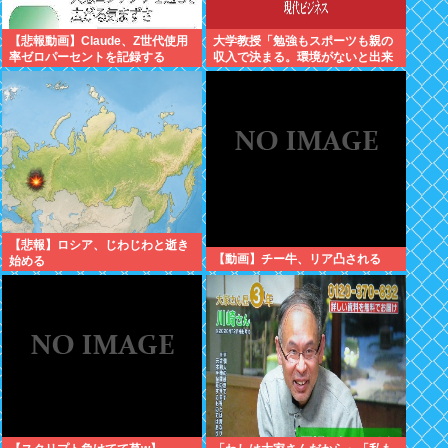
【悲報動画】Claude、Z世代使用
大学教授「勉強もスポーツも親の
率ゼロパーセントを記録する
収入で決まる。環境がないと出来
るわけがない」
【悲報】ロシア、じわじわと逝き
【動画】チー牛、リア凸される
始める