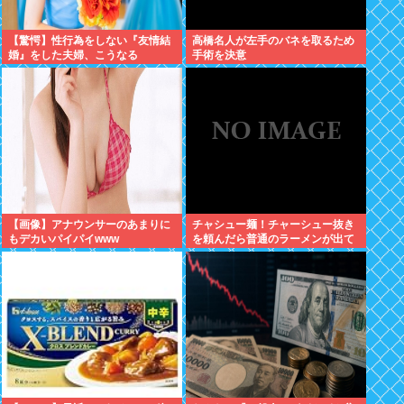
【驚愕】性行為をしない『友情結
高橋名人が左手のバネを取るため
婚』をした夫婦、こうなる
手術を決意
⇒･･･！！！
【画像】アナウンサーのあまりに
チャシュー麺！チャーシュー抜き
もデカいパイパイwww
を頼んだら普通のラーメンが出て
きたんだが、これっておかしくね
え？