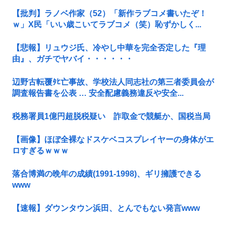
【批判】ラノベ作家（52）「新作ラブコメ書いたぞ！
ｗ」X民「いい歳こいてラブコメ（笑）恥ずかしく...
【悲報】リュウジ氏、冷やし中華を完全否定した『理
由』、ガチでヤバイ・・・・・・
辺野古転覆ﾀﾋ亡事故、学校法人同志社の第三者委員会が
調査報告書を公表 … 安全配慮義務違反や安全...
税務署員1億円超脱税疑い 詐取金で競艇か、国税当局
【画像】ほぼ全裸なドスケベコスプレイヤーの身体がエ
ロすぎるｗｗｗ
落合博満の晩年の成績(1991-1998)、ギリ擁護できる
www
【速報】ダウンタウン浜田、とんでもない発言www