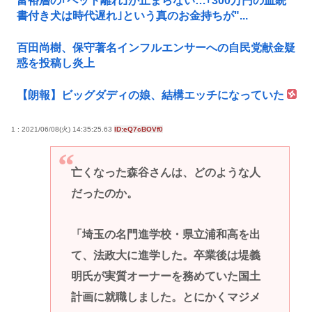
富裕層の｢ペット離れ｣が止まらない…｢300万円の血統
書付き犬は時代遅れ｣という真のお金持ちが"...
百田尚樹、保守著名インフルエンサーへの自民党献金疑
惑を投稿し炎上
【朗報】ビッグダディの娘、結構エッチになっていた
1 : 2021/06/08(火) 14:35:25.63
ID:eQ7cBOVf0
亡くなった森谷さんは、どのような人
だったのか。
「埼玉の名門進学校・県立浦和高を出
て、法政大に進学した。卒業後は堤義
明氏が実質オーナーを務めていた国土
計画に就職しました。とにかくマジメ