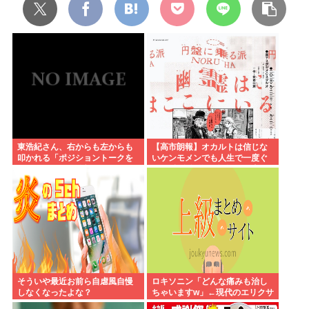
東浩紀さん、右からも左からも
【高市朗報】オカルトは信じな
叩かれる「ポジショントークを
いケンモメンでも人生で一度ぐ
しないからこそ信頼できる」と
らい"超自然的な体験"した事あ
擁護されるwww
るんだろ？？
そういや最近お前ら自虐風自慢
ロキソニン「どんな痛みも治し
しなくなったよな？
ちゃいますw」←現代のエリクサ
ーやろ…