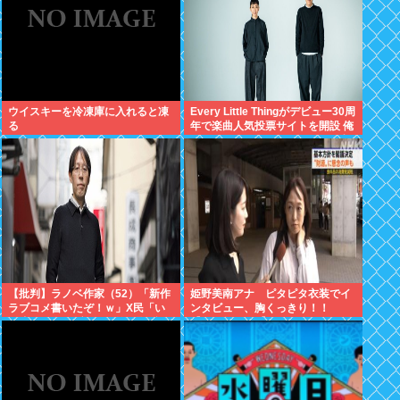
ウイスキーを冷凍庫に入れると凍
Every Little Thingがデビュー30周
る
年で楽曲人気投票サイトを開設 俺
はもちろんFace the Changeに入
れてきたぞ
【批判】ラノベ作家（52）「新作
姫野美南アナ ピタピタ衣装でイ
ラブコメ書いたぞ！ｗ」X民「い
ンタビュー、胸くっきり！！
い歳こいてラブコメ（笑）恥ずか
【GIF動画あり】
しくないの？」←やめたれｗと話
題に