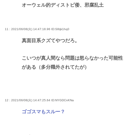
オーウェル的ディストピ倭、邪腐乱土
11 : 2021/06/08(火) 14:47:18.96
ID:S8tjk1hq0
真面目系クズてやつだろ。
こいつが真人間なら問題は怒らなかった可能性
がある（多分職外されてたが）
12 : 2021/06/08(火) 14:47:25.64
ID:NYGDCnKNa
ゴゴスマもスルー？