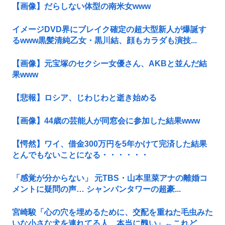
【画像】だらしない体型の南米女www
イメージDVD界にブレイク確定の超大型新人が爆誕す
るwww黒髪清純乙女・黒川結、顔もカラダも演技...
【画像】元宝塚のセクシー女優さん、AKBと並んだ結
果www
【悲報】ロシア、じわじわと逝き始める
【画像】44歳の芸能人が同窓会に参加した結果www
【愕然】ワイ、借金300万円を5年かけて完済した結果
とんでもないことになる・・・・・・
「感覚が分からない」 元TBS・山本里菜アナの離婚コ
メントに疑問の声… シャンパンタワーの超豪...
宮崎駿「心の穴を埋めるために、交配を重ねた毛虫みた
いな小さな犬を連れてる人、本当に醜い」←これど...