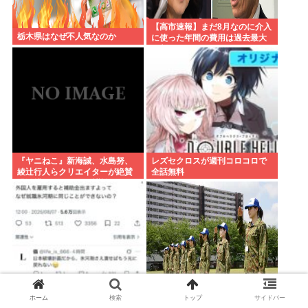
【高市速報】まだ8月なのに介入
栃木県はなぜ不人気なのか
に使った年間の費用は過去最大
と判明
『ヤニねこ』新海誠、水島努、
レズセクロスが週刊コロコロで
綾辻行人らクリエイターが絶賛
全話無料
過激描写はBPOでも議論に
「外国人より氷河期世代やニー
「自衛隊は違憲」←これどう思
ホーム
検索
トップ
サイドバー
トを救え」の声広がる 移民批判
う？