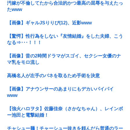
汚嫁が不倫してたから合法的かつ最高の屈辱を与えたっ
たwww
【画像】ギャルJSりりぴ(12)、近影www
【驚愕】性行為をしない『友情結婚』をした夫婦、こう
なる⇒･･･！！！
【画像】昔の2時間ドラマがスゴイ、セクシー女優のナ
マ乳をモロ流し
高橋名人が左手のバネを取るため手術を決意
【画像】アナウンサーのあまりにもデカいパイパイ
www
【強火ハロヲタ】佐藤佳奈（さかなちゃん）、レインボ
ー池田と電撃結婚！
チャシュー麺！チャーシュー抜きを頼んだら普通のラー