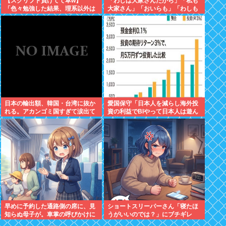
【スクリプト負けてて草w】
「わしは大家さんだから」「私も
「色々勉強した結果、理系以外は
大家さん」「おいらも」「わしも
エラー品だと気付いた【ガチ】」
じゃ」「拙者も」こんなCMに騙
について、もっと具体的に話そう
された日本人
か
日本の輸出額、韓国・台湾に抜か
愛国保守「日本人を減らし海外投
れる。アカンゴミ国すぎて涙出て
資の利益でBIやって日本人は遊ん
きた…
で暮らすべき。移民は不要」
早めに予約した通路側の席に、見
ショートスリーパーさん「寝たほ
知らぬ母子が。車掌の呼びかけに
うがいいのでは？」にブチギレ
も「目を閉じて無視」して居座ら