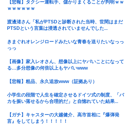
【悲報】タクシー運転手、儲かりまくることが判明ｗｗ
ｗｗｗｗｗｗ
渡邊渚さん「私がPTSDと診断された当時、世間はまだ
PTSDという言葉は浸透されていませんでした...
きまぐれオレンジロードみたいな青春を送りたいなっっ
っっ
【画像】家入レオさん、想像以上にヤバいことになって
る…多分想像の何倍以上もヤバいwww
【悲報】粗品、永久追放www（証拠あり）
小学生の段階で人生を確定させるドイツ式の制度、「バ
カを振い落せるから合理的だ」と自惚れていた結果...
【ガチ】キャスターの大越健介、高市首相に『爆弾発
言』をしてしまう！！！！！