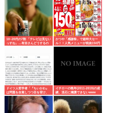
10~20代の7割 「テレビは見ない
かつや「感謝祭」で超特大セー
っすね」…有吉さんどうするの
ル！！人気メニューが税抜150円
これ
引き！！！
ドイツ人哲学者「『ちいかわ』
イチローの晩年(2011-2019)の成
は問題を自覚しつつ目を背け、
績、流石に擁護できないwww
自分は無害という道徳的優越
感、堕落する国家日本そのもの
だ」