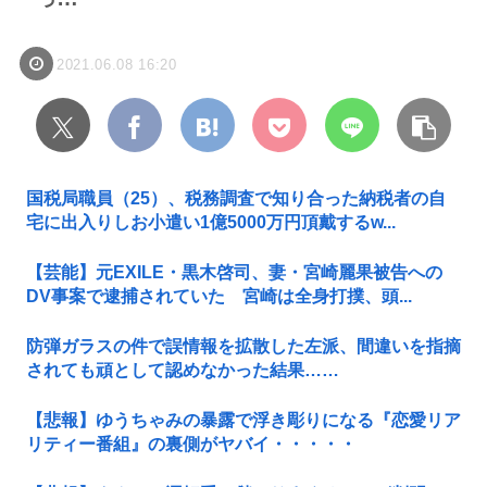
2021.06.08 16:20
国税局職員（25）、税務調査で知り合った納税者の自
宅に出入りしお小遣い1億5000万円頂戴するw...
【芸能】元EXILE・黒木啓司、妻・宮崎麗果被告への
DV事案で逮捕されていた 宮崎は全身打撲、頭...
防弾ガラスの件で誤情報を拡散した左派、間違いを指摘
されても頑として認めなかった結果……
【悲報】ゆうちゃみの暴露で浮き彫りになる『恋愛リア
リティー番組』の裏側がヤバイ・・・・・