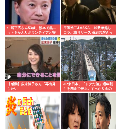
中居正広さん53歳、熊本で黒ニ
玉置浩二&ASKA、10数年越し
ットをかぶりボランティアと寄
コラボ曲リリース 番組共演きっ
付をしている模様
かけで実現…同い年盟友の完全
合作
【感動】広末涼子さん「再出発
JR東日本、「トクだ値」通年割
したい」
引を廃止で炎上。すっかり金の
亡者と成り下がったな