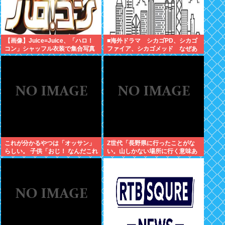
【画像】Juice=Juice、「ハロ！
■海外ドラマ シカゴPD、シカゴ
コン」シャッフル衣装で集合写真
ファイア、シカゴメッド なぜあ
の人は、あそこまで背負うのか
これが分かるやつは「オッサン」
Z世代「長野県に行ったことがな
らしい。 子供「おじ！ なんだこれ
い。山しかない場所に行く意味あ
は！」
る？」←これ