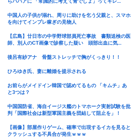
らババアに 「常識的に考えて青でしょ」ってキレ...
中国人の子供が溺れ、周りに助けを乞う父親と、スマホ
を向けてインプレ稼ぎの見物人
【広島】廿日市の中学野球部員死亡事故 書類送検の医
師、別人のCT画像で診察した疑い 頭部出血に気...
後呂有紗アナ 骨盤ストレッチで胸がくっきり！！
ひろゆき氏、妻に離婚を提示される
お前らがメイドイン韓国で認めてるもの 「キムチ」あ
と3つは？
中国国防省、海自イージス艦のトマホーク実射試験を批
判「国際社会は新型軍国主義を団結して阻止を」！
【画像】部屋作りゲーム、確率で出現するイカを見ると
クラッシュする不具合が発生ｗｗｗ