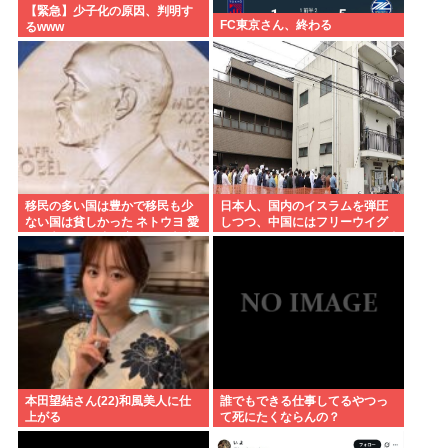
【緊急】少子化の原因、判明す
FC東京さん、終わる
るwww
移民の多い国は豊かで移民も少
日本人、国内のイスラムを弾圧
ない国は貧しかった ネトウヨ 愛
しつつ、中国にはフリーウイグ
国保守、また嘘で扇動し日本破
ル(ウイグルはほぼムスリム)を叫
壊成功
ぶ意味不明の集団になってしま
う
本田望結さん(22)和風美人に仕
誰でもできる仕事してるやつっ
上がる
て死にたくならんの？