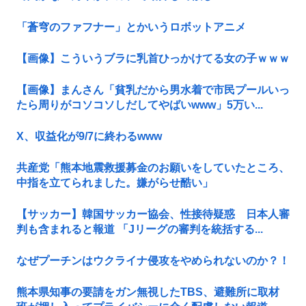
「蒼穹のファフナー」とかいうロボットアニメ
【画像】こういうブラに乳首ひっかけてる女の子ｗｗｗ
【画像】まんさん「貧乳だから男水着で市民プールいっ
たら周りがコソコソしだしてやばいwww」5万い...
X、収益化が9/7に終わるwww
共産党「熊本地震救援募金のお願いをしていたところ、
中指を立てられました。嫌がらせ酷い」
【サッカー】韓国サッカー協会、性接待疑惑 日本人審
判も含まれると報道 「Jリーグの審判を統括する...
なぜプーチンはウクライナ侵攻をやめられないのか？！
熊本県知事の要請をガン無視したTBS、避難所に取材