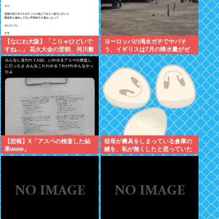
【なにわ大阪】「こりゃひどいで
ヨーロッパの渇水ガチでヤバそ
すね…」 花火大会の翌朝、河川敷
う、イギリスは7月の降水量がゼ
に広がっていた衝撃の光景
ロに 専門家「今年は過去最悪の不
作になる可能性」
【悲報】X「アスペの検査した結
祖母が農具をしまっている倉庫の
果www」
鍵を、私が無くしたと思っていた
ら…