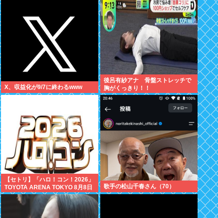
万いいね
後呂有紗アナ 骨盤ストレッチで
X、収益化が9/7に終わるwww
胸がくっきり！！
【セトリ】「ハロ！コン！2026」
歌手の松山千春さん（70）
TOYOTA ARENA TOKYO 8月8日
昼・夜公演セットリス