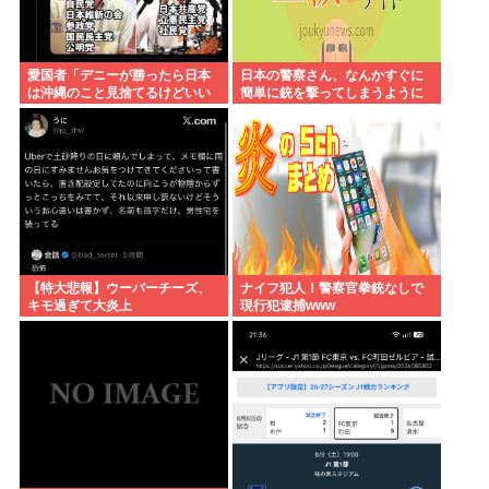
愛国者「デニーが勝ったら日本
日本の警察さん、なんかすぐに
は沖縄のこと見捨てるけどいい
簡単に銃を撃ってしまうように
の？」
なる…
【特大悲報】ウーバーチーズ、
ナイフ犯人！警察官拳銃なしで
キモ過ぎて大炎上
現行犯逮捕www