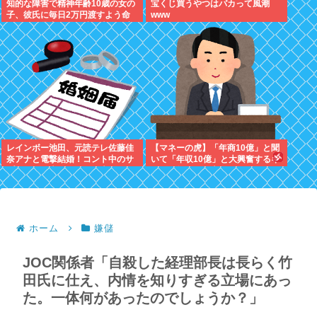
知的な障害で精神年齢10歳の女の
宝くじ買うやつはバカって風潮
子、彼氏に毎日2万円渡すよう命
www
じられ、暴力を恐れ連日売春。客
の82歳を殺害し逮捕
レインボー池田、元読テレ佐藤佳
【マネーの虎】「年商10億」と聞
奈アナと電撃結婚！コント中のサ
いて「年収10億」と大興奮するキ
プライズ発表にジャンボ大パニッ
ッズに教えたい大人のリアル
ク
ホーム
嫌儲
JOC関係者「自殺した経理部長は長らく竹
田氏に仕え、内情を知りすぎる立場にあっ
た。一体何があったのでしょうか？」