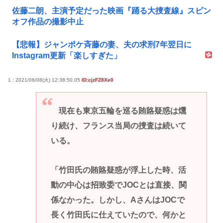
佐藤二朗、主演予定だった映画『踊る大捜査線』スピン
オフ作品の撮影中止
【悲報】ジャンポケ斉藤の妻、夫の求刑7年翌日に
Instagram更新「楽しすぎた」
1 : 2021/06/08(火) 12:38:50.05
ID:cjzFZ8Xe0
現在も東京五輪を巡る賄賂疑惑は燻
り続け、フランス当局の捜査は続いて
いる。
「竹田氏の賄賂疑惑が浮上した時、活
動の中心は招致委でJOCとは直接、関
係なかった。しかし、AさんはJOCで
長く竹田氏に仕えていたので、何かと