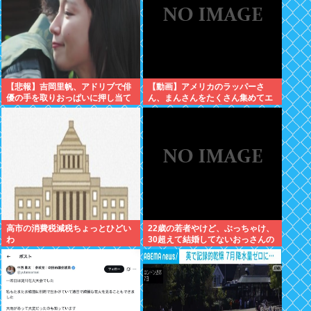
【悲報】吉岡里帆、アドリブで俳
【動画】アメリカのラッパーさ
優の手を取りおっぱいに押し当て
ん、まんさんをたくさん集めてエ
る
チエチダンスを全裸で踊るMVを撮
ってしまう❤
高市の消費税減税ちょっとひどい
22歳の若者やけど、ぶっちゃけ、
わ
30超えて結婚してないおっさんの
こと見下してる