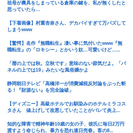
祖母が農具をしまっている倉庫の鍵を、私が無くしたと
思っていたら…
【下着画像】村重杏奈さん、デカパイすぎて万バズして
しまうwww
【驚愕】名作『無職転生』凄い事に気付いたwww『無
職転生』の「ロキシー」とかいう奴…可愛いけど…...
「暦の上では秋。立秋です」意味のない節気だよ。「パ
ネルの上では19」みたいな風俗嬢かよ
静岡朝日テレビ「高橋洋一が消費減税反対論をぶった斬
る！『財源ない』を完全論破」
【ディズニー】高級ホテルでお馴染みのホテルミラコス
タさん 値上げして改悪していたことがバレて炎上...
知的な障害で精神年齢10歳の女の子、彼氏に毎日2万円
渡すよう命じられ、暴力を恐れ連日売春。客の8...