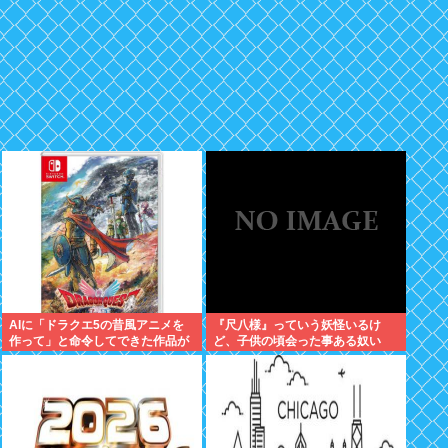
AIに「ドラクエ5の昔風アニメを
『尺八様』っていう妖怪いるけ
作って」と命令してできた作品が
ど、子供の頃会った事ある奴い
これ、感想よろ
る？？