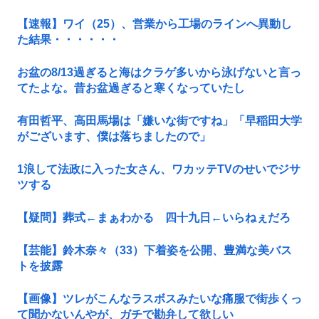
【速報】ワイ（25）、営業から工場のラインへ異動し
た結果・・・・・・
お盆の8/13過ぎると海はクラゲ多いから泳げないと言っ
てたよな。昔お盆過ぎると寒くなっていたし
有田哲平、高田馬場は「嫌いな街ですね」「早稲田大学
がございます、僕は落ちましたので」
1浪して法政に入った女さん、ワカッテTVのせいでジサ
ツする
【疑問】葬式←まぁわかる 四十九日←いらねぇだろ
【芸能】鈴木奈々（33）下着姿を公開、豊満な美バス
トを披露
【画像】ツレがこんなラスボスみたいな痛服で街歩くっ
て聞かないんやが、ガチで勘弁して欲しい