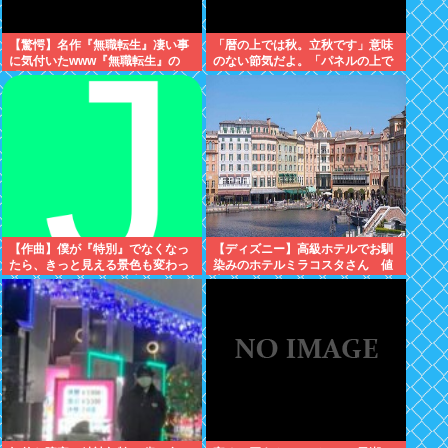
【驚愕】名作『無職転生』凄い事
「暦の上では秋。立秋です」意味
に気付いたwww『無職転生』の
のない節気だよ。「パネルの上で
「ロキシー」とかいう奴…可愛い
は19」みたいな風俗嬢かよ
けど…もしかして…
【作曲】僕が『特別』でなくなっ
【ディズニー】高級ホテルでお馴
たら、きっと見える景色も変わっ
染みのホテルミラコスタさん 値
てしまう。⋯だから曖昧でいい。
上げして改悪していたことがバレ
どうか、白黒ハッキリさせないで
て炎上中