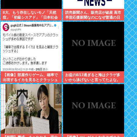
8大、もう存在しないモノ「天然
読売新聞さん、販売店が破産 高市
痘」「初級シスアド」「日本社会
早苗応援新聞なのになぜ普通の日
党」「コンパイル」「AmPm」
本人は買い支えないの？
「ジャスコ」「共立薬科大学」
【画像】部屋作りゲーム、確率で
お盆の8/13過ぎると海はクラゲ多
出現するイカを見るとクラッシュ
いから泳げないと言ってたよな。
する不具合が発生ｗｗｗ
昔お盆過ぎると寒くなっていたし