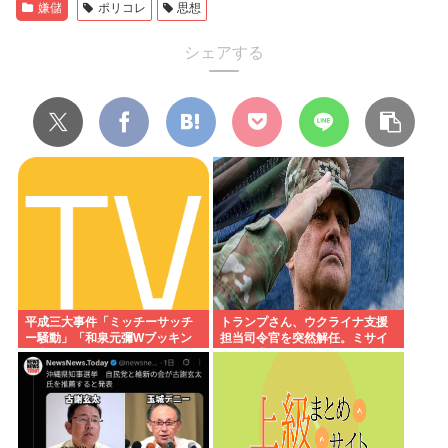
嫌儲
ポリコレ
思想
シェアする
平成三大事件「ミッチーサッチ
トランプさん、ウクライナ支援
ー騒動」「和泉元彌Wブッキン
担当司令官を突然解任。ミサイ
グ事件」あとひとつは？
ルの要求があまりにもしつこす
ぎてブチ切れた模様