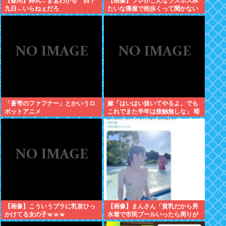
【疑問】葬式←まぁわかる 四十
【画像】ツレがこんなラスボスみ
九日←いらねぇだろ
たいな痛服で街歩くって聞かない
んやが、ガチで勘弁して欲しい
「蒼穹のファフナー」とかいうロ
嫁「はいはい抜いてやるよ。でも
ボットアニメ
これでまた半年は接触無しな」 暗
黙のこれツラ過ぎるだろ
【画像】こういうブラに乳首ひっ
【画像】まんさん「貧乳だから男
かけてる女の子ｗｗｗ
水着で市民プールいったら周りが
コソコソしだしてやばいwww」5