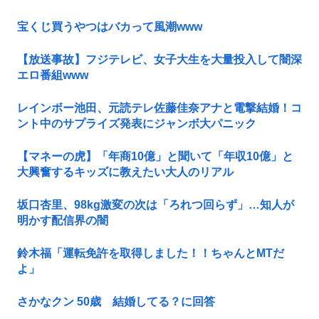
宝くじ買うやつはバカって風潮www
【放送事故】フジテレビ、女子大生を大量投入して闇深
エロ番組www
レインボー池田、元読テレ佐藤佳奈アナと電撃結婚！コ
ント中のサプライズ発表にジャンボ大パニック
【マネーの虎】「年商10億」と聞いて「年収10億」と
大興奮するキッズに教えたい大人のリアル
坂口杏里、98kg激変の次は「ろれつ回らず」…知人が
明かす配信界の闇
鈴木福「運転免許を取得しました！！ちゃんとMTだ
よ」
さかなクン 50歳 結婚してる？に回答