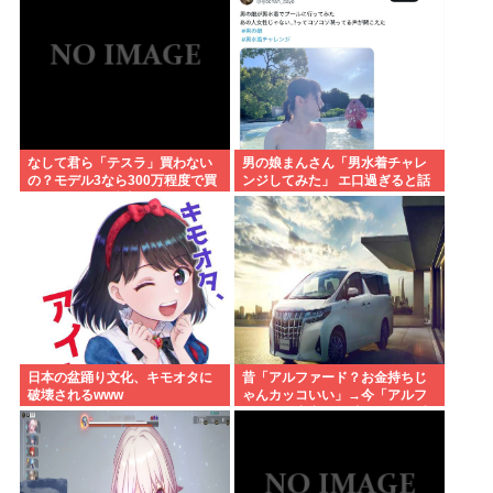
なして君ら「テスラ」買わない
男の娘まんさん「男水着チャレ
の？モデル3なら300万程度で買
ンジしてみた」 エ口過ぎると話
える.コスパ最強車がここにある
題に
のに
日本の盆踊り文化、キモオタに
昔「アルファード？お金持ちじ
破壊されるwww
ゃんカッコいい」→今「アルフ
ァード？中卒DQN専用イキり残
クレカーじゃんwww」