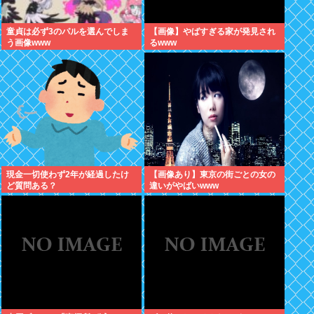
童貞は必ず3のパルを選んでしま
【画像】やばすぎる家が発見され
う画像www
るwww
現金一切使わず2年が経過したけ
【画像あり】東京の街ごとの女の
ど質問ある？
違いがやばいwww