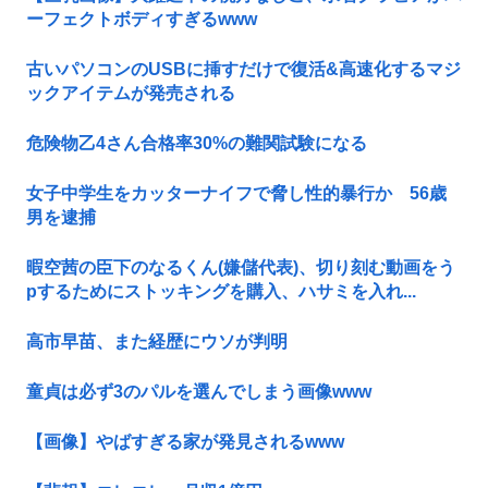
ーフェクトボディすぎるwww
古いパソコンのUSBに挿すだけで復活&高速化するマジ
ックアイテムが発売される
危険物乙4さん合格率30%の難関試験になる
女子中学生をカッターナイフで脅し性的暴行か 56歳
男を逮捕
暇空茜の臣下のなるくん(嫌儲代表)、切り刻む動画をう
pするためにストッキングを購入、ハサミを入れ...
高市早苗、また経歴にウソが判明
童貞は必ず3のパルを選んでしまう画像www
【画像】やばすぎる家が発見されるwww