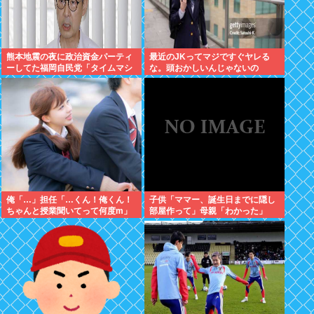
熊本地震の夜に政治資金パーティ
最近のJKってマジですぐヤレる
ーしてた福岡自民党「タイムマシ
な。頭おかしいんじゃないの
ーンにおねがいできるなら戻って
中止したい」
俺「…」担任「…くん！俺くん！
子供「ママー、誕生日までに隠し
ちゃんと授業聞いてって何度m」
部屋作って」母親「わかった」
俺「(───来るッ！)」