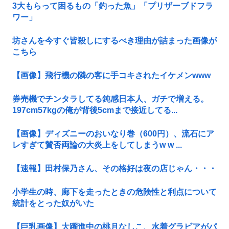
3大もらって困るもの「釣った魚」「プリザーブドフラ
ワー」
坊さんを今すぐ皆殺しにするべき理由が詰まった画像が
こちら
【画像】飛行機の隣の客に手コキされたイケメンwww
券売機でチンタラしてる鈍感日本人、ガチで増える。
197cm57kgの俺が背後5cmまで接近してる...
【画像】ディズニーのおいなり巻（600円）、流石にア
レすぎて賛否両論の大炎上をしてしまうw w ...
【速報】田村保乃さん、その格好は夜の店じゃん・・・
小学生の時、廊下を走ったときの危険性と利点について
統計をとった奴がいた
【巨乳画像】大躍進中の桃月なしこ、水着グラビアがパ