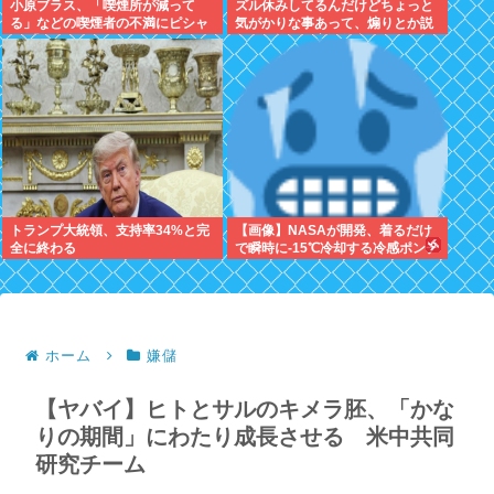
小原ブラス、「喫煙所が減って
ズル休みしてるんだけどちょっと
る」などの喫煙者の不満にピシャ
気がかりな事あって、煽りとか説
リ 「じゃあやめれば？タバコなん
教とか抜きに客観的意見くれる人
て家でだけ吸ってればいい」
だけきてくれ
トランプ大統領、支持率34%と完
【画像】NASAが開発、着るだけ
全に終わる
で瞬時に-15℃冷却する冷感ポンチ
ョ3,980円！
ホーム
嫌儲
【ヤバイ】ヒトとサルのキメラ胚、「かな
りの期間」にわたり成長させる 米中共同
研究チーム