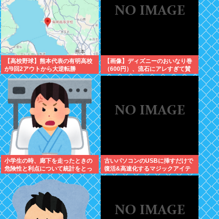
【高校野球】熊本代表の有明高校
【画像】ディズニーのおいなり巻
が9回2アウトから大逆転勝
（600円）、流石にアレすぎて賛
利！！！感動をありがとう
否両論の大炎上をしてしまうw w
w w w w w
小学生の時、廊下を走ったときの
古いパソコンのUSBに挿すだけで
危険性と利点について統計をとっ
復活&高速化するマジックアイテ
た奴がいた
ムが発売される