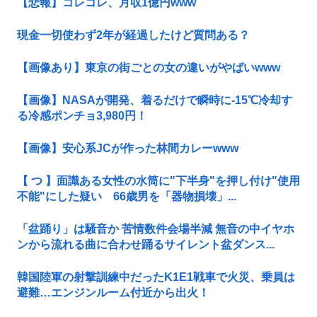
【悲報】コレコレ、月収1億円www
現金一切使わず2年が経過したけど質問ある？
【画像あり】東京の街ごとの女の違いがやばいwww
【画像】NASAが開発、着るだけで瞬時に-15℃冷却す
る冷感ポンチョ3,980円！
【画像】安心系JCが作った林間カレーwww
【 つ 】面識ある女性の水筒に"下半身"を押し付け"使用
不能"にした疑い 66歳男を「器物損壊」...
「盆踊り」は騒音か 苦情数件会場半減 無音の中イヤホ
ンから流れる曲に合わせ踊るサイレント盆ダンス...
韓国陸軍の射撃訓練中だったK1E1戦車で火災、乗員は
避難…エンジンルーム付近から出火！