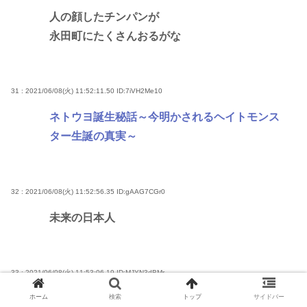
人の顔したチンパンが
永田町にたくさんおるがな
31 : 2021/06/08(火) 11:52:11.50
ID:7iVH2Me10
ネトウヨ誕生秘話～今明かされるヘイトモンス
ター生誕の真実～
32 : 2021/06/08(火) 11:52:56.35
ID:gAAG7CGr0
未来の日本人
33 : 2021/06/08(火) 11:53:06.19
ID:MJYN3dBMr
禁忌だろこれ
ホーム
検索
トップ
サイドバー