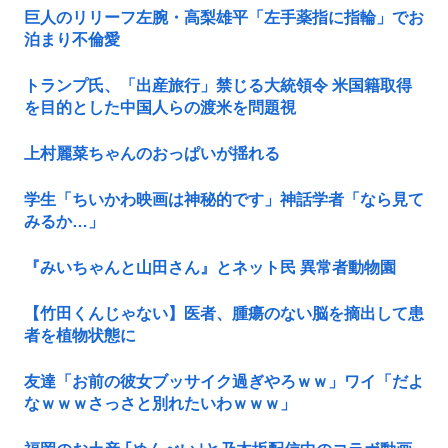
巨人のリリーフ左腕・高梨雄平「左手薬指に指輪」でお
泊まり不倫愛
トランプ氏、「出産旅行」禁じる大統領令 米国籍取得
を目的とした中国人らの渡米を問題視
上村麗菜ちゃんのおっぱいが揺れる
学生「ちいかわ映画は神秘的です」神話学者「なら見て
みるか…」
『みいちゃんと山田さん』とネット民 異常者動物園
【竹田くんじゃない】医者、腫瘍のない脳を摘出して患
者を植物状態に
友達「お前の彼女ブッサイク過ぎやろｗｗ」ワイ「だよ
なｗｗｗさっさと別れたいわｗｗｗ」