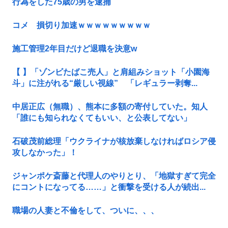
行為をした75歳の男を逮捕
コメ 損切り加速ｗｗｗｗｗｗｗｗｗ
施工管理2年目だけど退職を決意w
【 】「ゾンビたばこ売人」と肩組みショット「小園海
斗」に注がれる“厳しい視線” 「レギュラー剥奪...
中居正広（無職）、熊本に多額の寄付していた。知人
「誰にも知られなくてもいい、と公表してない」
石破茂前総理「ウクライナが核放棄しなければロシア侵
攻しなかった」！
ジャンポケ斎藤と代理人のやりとり、「地獄すぎて完全
にコントになってる……」と衝撃を受ける人が続出...
職場の人妻と不倫をして、ついに、、、