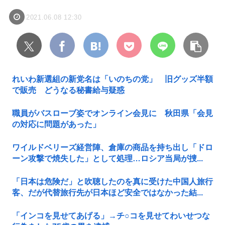
2021.06.08 12:30
れいわ新選組の新党名は「いのちの党」 旧グッズ半額
で販売 どうなる秘書給与疑惑
職員がバスローブ姿でオンライン会見に 秋田県「会見
の対応に問題があった」
ワイルドベリーズ経営陣、倉庫の商品を持ち出し「ドロ
ーン攻撃で焼失した」として処理…ロシア当局が捜...
「日本は危険だ」と吹聴したのを真に受けた中国人旅行
客、だが代替旅行先が日本ほど安全ではなかった結...
「インコを見せてあげる」→チ○コを見せてわいせつな