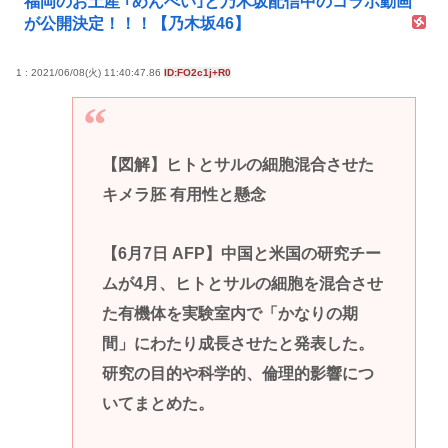
福岡のお土産 ｢めんべい｣と乃木坂配信中のコラボ動画
が公開決定！！！【乃木坂46】
1 : 2021/06/08(火) 11:40:47.86
ID:FO2c1j+R0
【図解】ヒトとサルの細胞混合させた
キメラ胚 有用性と懸念
【6月7日 AFP】中国と米国の研究チー
ムが4月、ヒトとサルの細胞を混合させ
た有機体を実験室内で「かなりの期
間」にわたり成長させたと発表した。
研究の目的や科学的、倫理的影響につ
いてまとめた。