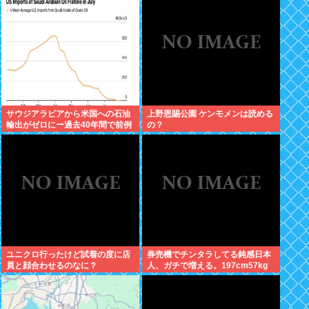
サウジアラビアから米国への石油
上野恩賜公園 ケンモメンは読める
輸出がゼロにー過去40年間で前例
の？
のない事態
ユニクロ行ったけど試着の度に店
券売機でチンタラしてる鈍感日本
員と顔合わせるのなに？
人、ガチで増える。197cm57kg
の俺が背後5cmまで接近してるの
に急ぎもしない件。