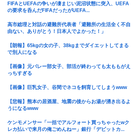
FIFAとUEFAの争いが凄まじい泥沼状態に突入、UEFA
の要求を呑んだFIFAだったがUEFA...
高市総理と対話の避難所代表者「避難所の生活全く不自
由ない、ありがとう！日本人でよかった！」
【朗報】65kgの女の子、38kgまでダイエットしてまる
で別人になる
【画像】元バレー部女子、部活が終わっても太ももがえ
っちすぎる
【画像】巨乳女子、谷間でネコを飼育してしまうwww
【悲報】熊本の居酒屋、地震の後からお湯が湧き出るよ
うになるwww
ケンモメンサー「一括でアルフォート買っちゃったwク
レカ払いで来月の俺ごめんねー」銀行「デビットカ...