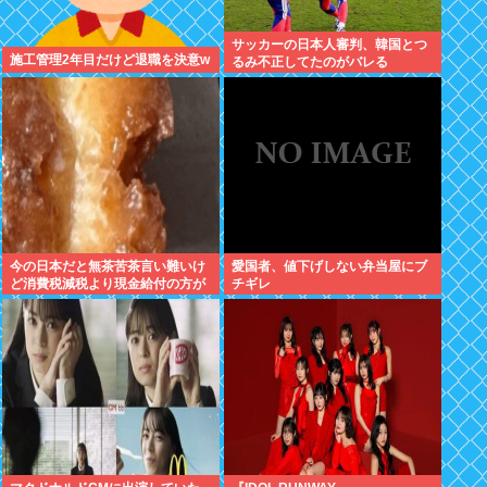
サッカーの日本人審判、韓国とつ
施工管理2年目だけど退職を決意w
るみ不正してたのがバレる
今の日本だと無茶苦茶言い難いけ
愛国者、値下げしない弁当屋にブ
ど消費税減税より現金給付の方が
チギレ
嬉しい件