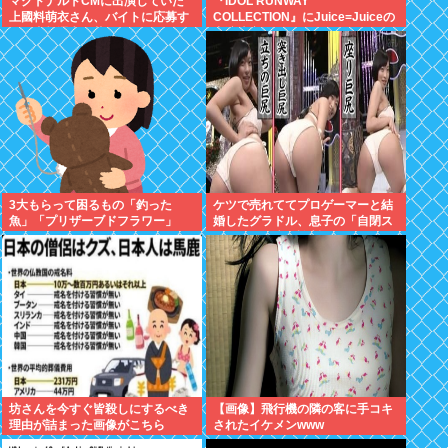
マクドナルドCMに出演していた
『IDOL RUNWAY
上國料萌衣さん、バイトに応募す
COLLECTION』にJuice=Juiceの
るも書類選考で落ちる
出演決定
3大もらって困るもの「釣った
ケツで売れててプロゲーマーと結
魚」「プリザーブドフラワー」
婚したグラドル、息子の「自閉ス
ペクトラム症」診断にショックで
泣く
坊さんを今すぐ皆殺しにするべき
【画像】飛行機の隣の客に手コキ
理由が詰まった画像がこちら
されたイケメンwww