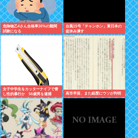
危険物乙4さん合格率30%の難関
台風15号「チャンホン」東日本の
試験になる
盆休み潰す
女子中学生をカッターナイフで脅
高市早苗、また経歴にウソが判明
し性的暴行か 56歳男を逮捕