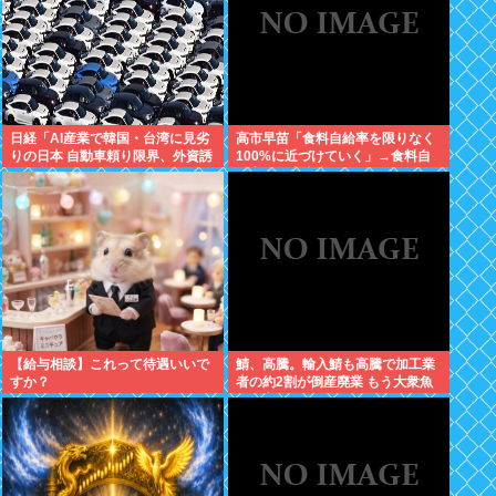
日経「AI産業で韓国・台湾に見劣
高市早苗「食料自給率を限りなく
りの日本 自動車頼り限界、外資誘
100%に近づけていく」→食料自
致が必要」どう思う？
給率が日本史上最低になってしま
う
【給与相談】これって待遇いいで
鯖、高騰。輸入鯖も高騰で加工業
すか？
者の約2割が倒産廃業 もう大衆魚
から高級魚へ…