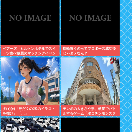
ペアーズ「ヒルトンホテルでスイ
指輪買うのってプロポーズ成功後
ーツ食べ放題のマッチングイベン
じゃダメなん？
トやるぞ。女2500円男7000円
な」→女だけ埋まるwww
彡(●)(●)「汗だくのJKのイラスト
チンポの大きさや形、硬度でバト
を描け」 「…」
ルするゲーム「ポコチンモンスタ
ー」を作ろうと思う