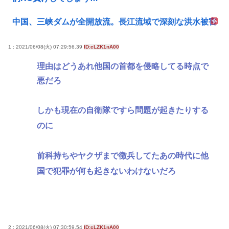
中国、三峡ダムが全開放流。長江流域で深刻な洪水被害
1 : 2021/06/08(火) 07:29:56.39
ID:cLZK1nA00
理由はどうあれ他国の首都を侵略してる時点で
悪だろ
しかも現在の自衛隊ですら問題が起きたりする
のに
前科持ちやヤクザまで徴兵してたあの時代に他
国で犯罪が何も起きないわけないだろ
2 : 2021/06/08(火) 07:30:59.54
ID:cLZK1nA00