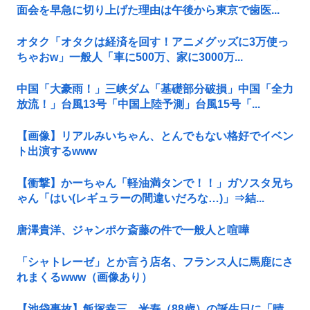
面会を早急に切り上げた理由は午後から東京で歯医...
オタク「オタクは経済を回す！アニメグッズに3万使っ
ちゃおw」一般人「車に500万、家に3000万...
中国「大豪雨！」三峡ダム「基礎部分破損」中国「全力
放流！」台風13号「中国上陸予測」台風15号「...
【画像】リアルみいちゃん、とんでもない格好でイベン
ト出演するwww
【衝撃】かーちゃん「軽油満タンで！！」ガソスタ兄ち
ゃん「はい(レギュラーの間違いだろな…)」⇒結...
唐澤貴洋、ジャンポケ斎藤の件で一般人と喧嘩
「シャトレーゼ」とか言う店名、フランス人に馬鹿にさ
れまくるwww（画像あり）
【池袋事故】飯塚幸三、米寿（88歳）の誕生日に「晴