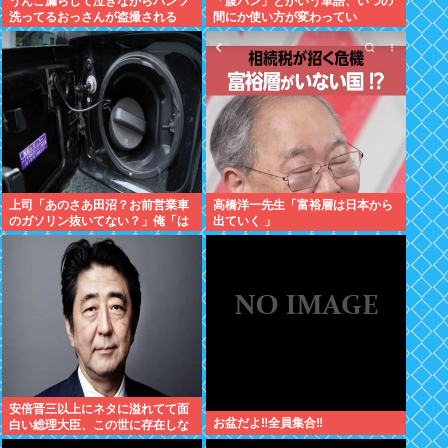
うんこ漏らして泣きながらパンツ
「腹パン」とかいう単語、いつの
洗ってるおっさんが盗撮される
間にか使い方が変わってい
た・・・・・
上司「あのさあ田沼？お前営業車
高橋洋一先生「富裕層は日本から
のガソリン抜いてない？」俺「は
出ていく 」
ぁ？どういうことすか？」上司
「自分の車に入れ替えたりしてな
い？？」⇒結果ｗｗ
安倍晋三以上にネタに溢れてて面
お盆だよ‼全員集合‼
白い総理大臣、この世に存在しな
い説www