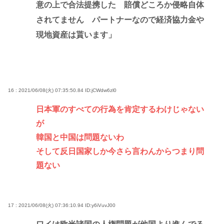
意の上で合法提携した 賠償どころか侵略自体
されてません パートナーなので経済協力金や
現地資産は貰います」
16 : 2021/06/08(火) 07:35:50.84
ID:jCWdw6zl0
日本軍のすべての行為を肯定するわけじゃない
が
韓国と中国は問題ないわ
そして反日国家しか今さら言わんからつまり問
題ない
17 : 2021/06/08(火) 07:36:10.94
ID:y6iVuvJ00