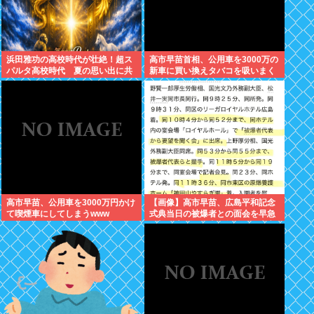
浜田雅功の高校時代が壮絶！超ス
高市早苗首相、公用車を3000万の
パルタ高校時代 夏の思い出に共
新車に買い換えタバコを吸いまく
演者衝撃「ええ？」
っていた
高市早苗、公用車を3000万円かけ
【画像】高市早苗、広島平和記念
て喫煙車にしてしまうwww
式典当日の被爆者との面会を早急
に切り上げた理由は午後から東京
で歯医者に行くためでしたwww