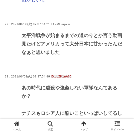
27 : 2021/06/08(火) 07:37:54.21
ID:2MFvup7sr
太平洋戦争が始まるまでの道のりとか言う動画
見たけどアメリカって大分日本に甘かったんだ
なぁと思いました
28 : 2021/06/08(火) 07:37:54.86
ID:cLZK1nA00
あの時代に虐殺や強姦しない軍隊なんてある
か？
ナチスもロシア人に酷いこといっぱいしてるし
ホーム
検索
トップ
サイドバー
そのソ連軍もベルリン陥落の際にお祭りやって