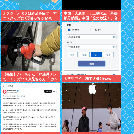
オタク「オタクは経済を回す！ア
中国「大豪雨！」三峡ダム「基礎
ニメグッズに3万使っちゃおw」一
部分破損」中国「全力放流！」台
般人「車に500万、家に3000万、
風13号「中国上陸予測」台風15号
観光して5万、交際費に5万」
「中国接近（画像」中国「台風同
時上陸！（穀物生産が壊滅危機」
→
【衝撃】かーちゃん「軽油満タン
大学生ワイ、株で大儲けwww
で！！」ガソスタ兄ちゃん「はい
(レギュラーの間違いだろな…)」
⇒結果ｗｗ