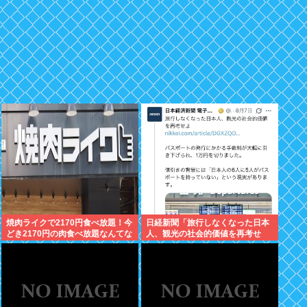
焼肉ライクで2170円食べ放題！今
日経新聞「旅行しなくなった日本
どき2170円の肉食べ放題なんてな
人、観光の社会的価値を再考せ
いぞ！
よ」→炎上www