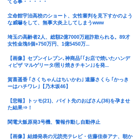
てる事・・・・・
立命館宇治高校のショート、女性審判を見下すかのよう
な威嚇をして、無事大炎上してしまうwww
埼玉の高齢者2人、総額2億7000万超詐欺られる。89才
女性金塊6個+750万円、1億5450万...
【画像】セブンイレブン､神商品｢｢お店で焼いたハンデ
ィピザ マルゲリータ/照り焼きチキン｣｣を発...
賀喜遥香 ｢さくちゃんはちいかわ｣ 遠藤さくら ｢かっき
ーはハチワレ｣【乃木坂46】
【悲報】トッモ(21)、バイト先のおばさん(36)を孕ませ
た結果⇒！
関電大飯原発3号機、警報作動し自動停止
【画像】結婚発表の元読売テレビ・佐藤佳奈アナ、朝か