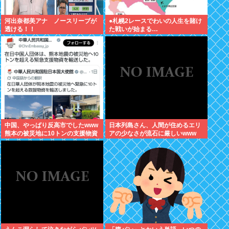
河出奈都美アナ ノースリーブが
●札幌2レースでわいの人生を賭け
透ける！！
た戦いが始まる…
中国、やっぱり反高市でしたwww
日本列島さん、人間が住めるエリ
熊本の被災地に10トンの支援物資
アの少なさが流石に厳しいwww
を輸送…