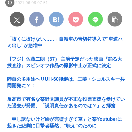
2021.06.08 07:51
「抜くに抜けない……」自転車の青切符導入で”車道ハ
ミ出し”が急増中
【フジ】佐藤二朗（57） 主演予定だった映画『踊る大
捜査線』スピンオフ作品の撮影中止が正式に決定
陸自の多用途ヘリUH-60後継は、三菱・シコルスキー共
同開発に？！
反高市で有名な某野党議員が不正な投票支援を受けてい
た過去が発掘、「説明責任があるのでは？」と揶揄...
「申し訳ないけど絵が完璧すぎて草」と某Youtuberに
起きた悲劇に目撃者騒然、”映え”のために...