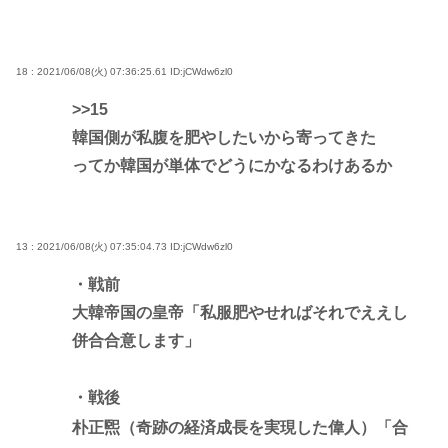
18 : 2021/06/08(火) 07:36:25.61
ID:jCWdw6zl0
>>15
韓国側が私腹を肥やしたいから寄ってきた
ってか韓国が単体でどうにかなるわけあるか
13 : 2021/06/08(火) 07:35:04.73
ID:jCWdw6zl0
・戦前
大韓帝国の皇帝「私服肥やせればそれでええし
併合合意します」
・戦後
朴正煕（奇跡の経済成長を実現した偉人）「合