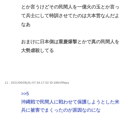
とか言うけどその民間人を一億火の玉とか言っ
て兵士にして特訓させてたのは大本営なんだよ
なあ
おまけに日本側は重慶爆撃とかで真の民間人を
大勢虐殺してる
11 : 2021/06/08(火) 07:34:17.02
ID:186rVRdpa
>>5
沖縄戦で民間人に戦わせて保護しようとした米
兵に被害でまくったのが原因なのにな