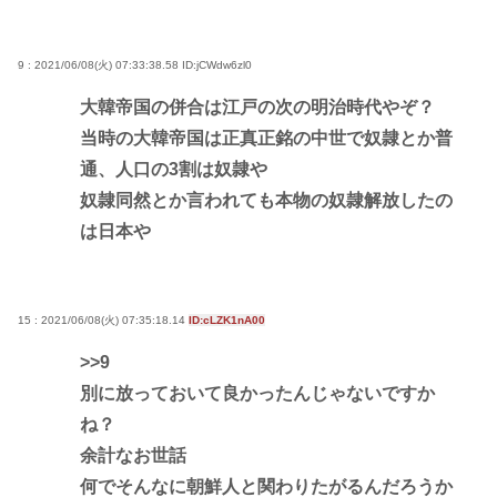
9 : 2021/06/08(火) 07:33:38.58
ID:jCWdw6zl0
大韓帝国の併合は江戸の次の明治時代やぞ？
当時の大韓帝国は正真正銘の中世で奴隷とか普
通、人口の3割は奴隷や
奴隷同然とか言われても本物の奴隷解放したの
は日本や
15 : 2021/06/08(火) 07:35:18.14
ID:cLZK1nA00
>>9
別に放っておいて良かったんじゃないですか
ね？
余計なお世話
何でそんなに朝鮮人と関わりたがるんだろうか