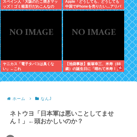
スペイン人「大阪のたこ焼きマッ
Apple「どうしても、どうしても
ッズ！ゴミ箱直行だわこんなの
中国でiPhoneを売りたい…アリバ
w」←大炎上してしまう
バさん提携しよ！」中国AI企業に
追い風
ヤニカス「電子タバコは臭くな
【池袋事故】飯塚幸三、米寿（88
い」←これ
歳）の誕生日に「晴れて米寿！」
「嬉しい」と日記に書いていた
ホーム
なんJ
ネトウヨ「日本軍は悪いことしてませ
ん！」←頭おかしいのか？