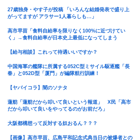
27歳独身・やす子が投稿 「いろんな結婚発表で盛り上
がってますが アラサー1人暮らしも…」
高市早苗「食料自給率を限りなく100%に近づけてい
く」→食料自給率が日本史上最低になってしまう
【給与相談】これって待遇いいですか？
中国海軍の艦隊に所属する052C型ミサイル駆逐艦「長
春」と052D型「厦門」が編隊航行訓練！
【ヤバイコラ】闇のソナタ
蓮舫「蓮舫だから叩いて良いという報道」 X民「高市
だから叩いて良いをやってるのがお前だろ」
大阪都構想って反対する奴おるん？？？
【画像】高市早苗、広島平和記念式典当日の被爆者との