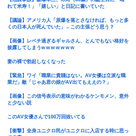
れて米寿！」「嬉しい」と日記に書いていた
【議論】アメリカ人「原爆を落とさなければ、もっと多
くの日本人が死んでいた」←この主張どう思う？
【画像】レベチ過ぎるギャルさん、とんでもない格好を
披露してしまうw w w w w w w
妻の裸で勃起しなくなった
【緊急】ワイ「職業に貴賤はない。AV女優は立派な職
業だ」敵「じゃあ君の娘がAV出てもええの？」
【画像】この信号表示の意味がわかるケンモメン、意外
と少ない説
このAV女優さんで100万回抜いてる
【衝撃】全身ユニクロ民がユニクロに入店する時に思っ