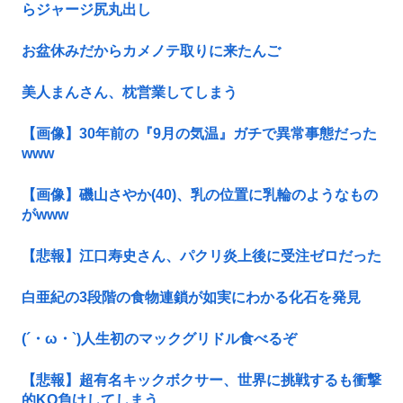
らジャージ尻丸出し
お盆休みだからカメノテ取りに来たんご
美人まんさん、枕営業してしまう
【画像】30年前の『9月の気温』ガチで異常事態だった
www
【画像】磯山さやか(40)、乳の位置に乳輪のようなもの
がwww
【悲報】江口寿史さん、パクリ炎上後に受注ゼロだった
白亜紀の3段階の食物連鎖が如実にわかる化石を発見
(´・ω・`)人生初のマックグリドル食べるぞ
【悲報】超有名キックボクサー、世界に挑戦するも衝撃
的KO負けしてしまう…