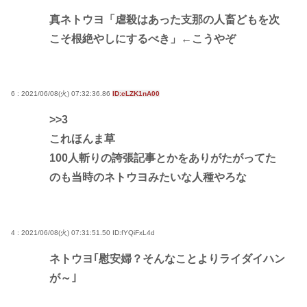
真ネトウヨ「虐殺はあった支那の人畜どもを次
こそ根絶やしにするべき」←こうやぞ
6 : 2021/06/08(火) 07:32:36.86
ID:cLZK1nA00
>>3
これほんま草
100人斬りの誇張記事とかをありがたがってた
のも当時のネトウヨみたいな人種やろな
4 : 2021/06/08(火) 07:31:51.50
ID:fYQiFxL4d
ネトウヨ｢慰安婦？そんなことよりライダイハン
が～｣