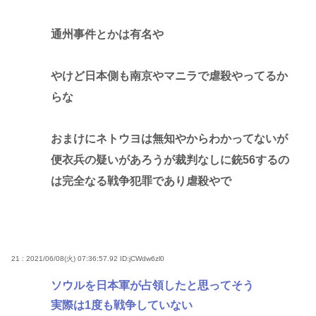
通州事件とかは有名や
やけど日本側も南京やマニラで虐殺やってるか
らな
おまけにネトウヨは無知やからわかってないが
便衣兵の疑いがあろうが裁判なしに銃56するの
は完全なる戦争犯罪であり虐殺やで
21 : 2021/06/08(火) 07:36:57.92
ID:jCWdw6zl0
ソウルを日本軍が占領したと思ってそう
実際は1度も戦争していない