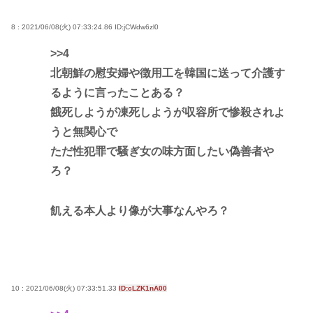
8 : 2021/06/08(火) 07:33:24.86
ID:jCWdw6zl0
>>4
北朝鮮の慰安婦や徴用工を韓国に送って介護す
るように言ったことある？
餓死しようが凍死しようが収容所で惨殺されよ
うと無関心で
ただ性犯罪で騒ぎ女の味方面したい偽善者や
ろ？
飢える本人より像が大事なんやろ？
10 : 2021/06/08(火) 07:33:51.33
ID:cLZK1nA00