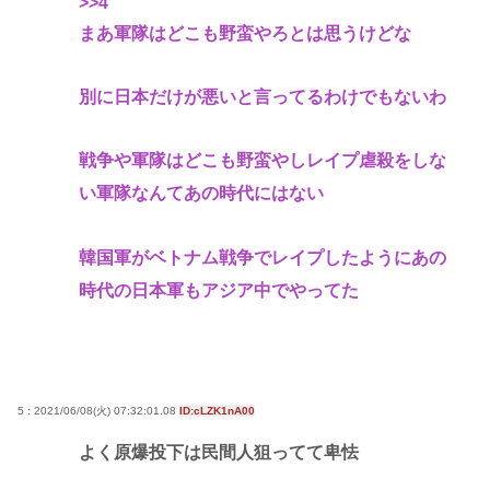
>>4
まあ軍隊はどこも野蛮やろとは思うけどな
別に日本だけが悪いと言ってるわけでもないわ
戦争や軍隊はどこも野蛮やしレイプ虐殺をしな
い軍隊なんてあの時代にはない
韓国軍がベトナム戦争でレイプしたようにあの
時代の日本軍もアジア中でやってた
5 : 2021/06/08(火) 07:32:01.08
ID:cLZK1nA00
よく原爆投下は民間人狙ってて卑怯