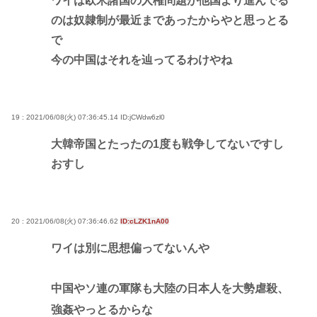
ワイは欧米諸国の人権問題が他国より進んでる
のは奴隷制が最近まであったからやと思っとる
で
今の中国はそれを辿ってるわけやね
19 : 2021/06/08(火) 07:36:45.14
ID:jCWdw6zl0
大韓帝国とたったの1度も戦争してないですし
おすし
20 : 2021/06/08(火) 07:36:46.62
ID:cLZK1nA00
ワイは別に思想偏ってないんや
中国やソ連の軍隊も大陸の日本人を大勢虐殺、
強姦やっとるからな