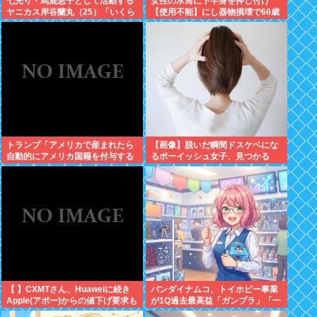
七光り・馬鹿息子として活動する
女性の水筒に下半身を押し付け
ヤニカス岸谷蘭丸（25）「いくら
【使用不能】にし器物損壊で66歳
税金を我々が払ってるんだと」
男性を逮捕。スマホで動画撮影し
ていた模様
トランプ「アメリカで産まれたら
【画像】脱いだ瞬間ドスケベにな
自動的にアメリカ国籍を付与する
るボーイッシュ女子、見つかる
のをやめる！」
www
【 】CXMTさん、Huaweiに続き
バンダイナムコ、トイホビー事業
Apple(アポー)からの値下げ要求も
が1Q過去最高益「ガンプラ」「一
拒否！！！半導体バボー継続
番くじ」「トレカ」など大人向け