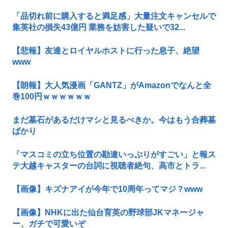
「品切れ前に購入すると満足感」大量注文キャンセルで
集英社の損失43億円 業務を妨害した疑いで32...
【悲報】友達とロイヤルホストに行った息子、絶望
www
【朗報】大人気漫画「GANTZ」がAmazonでなんと全
巻100円ｗｗｗｗｗｗ
まだ墓石があるだけマシと見るべきか。今はもう合葬墓
ばかり
「マスコミの立ち位置の勘違いっぷりがすごい」と報ス
テ大越キャスターの台詞に視聴者絶句、高市とトラ...
【画像】キズナアイが今年で10周年ってマジ？www
【画像】NHKに出た仙台育英の野球部JKマネージャ
ー、ガチで可愛いぞ