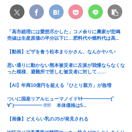
「高市総理には愛想尽かした」コメ余りに農家が悲鳴
売値は生産原価の半分以下に…肥料代や燃料代は高...
【動画】ピザを食う松本まりかさん、なんかヤバい
思い通りに動かない熊本被災者に左派が我慢ならなくな
った模様、避難所で苦しむ被災者に対して……
【AI】年商10億円を超える「ひとり親方」が急増
ついに国産リアルヒューマノイドｷﾀ━━━━━━(ﾟ
∀ﾟ)━━━━━━ !!!!! 本体価格は5...
【画像】どえらい乳のJSが発見される