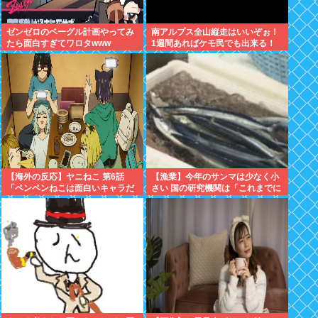
ゼンゼロのベーグル計画やってみ
南アルプス全山縦走はいいぞぉ！
たら面白すぎてワロタwww
1週間あればケモ民でも出来る！
お盆休みにやってみなイカ？
【海外の反応】ヤニねこ 第6話
【漁業】今年のサンマは少なく小
「ペンペンねこは面白いキャラだ
さい 国の研究機関は「これまでに
な」「大家さんとのドライブのシ
なく厳しい年になる」
ーン、リアルすぎて辛かった」