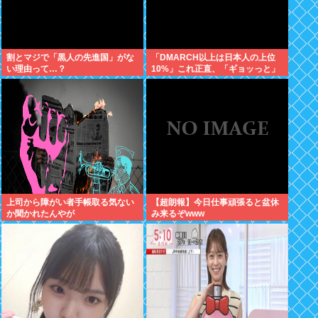
割とマジで「黒人の先進国」がな
「DMARCH以上は日本人の上位
い理由って…？
10%」これ正直、「ギョッっと」
するよなあ…職場でもMARCH同
以下の低学歴とかあんまり観ない
上司から障がい者手帳取る気ない
【超朗報】今日仕事頑張ると盆休
か聞かれたんやが
み来るぞwww