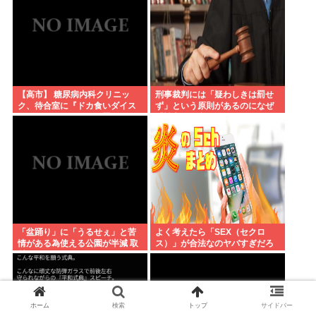
【高市】 糖尿病内科クリニッ
刑事裁判には「疑わしきは罰せ
ク、待合室に『ドカ食いダイス
ず」という原則があるのになぜ
キ！もちづきさん』を置いてし
「性交の同意がなかった」とい
まい炎上
う確かめようが無いもので有罪
になるの？
「盆踊り」に「うるせぇ」と苦
よく考えたら「SEX（セクロ
情がある為使える公園が半減 取
ス）」が合法なのヤバすぎだろ
材ではうるさいと答える住民は
おらず こどおじみたいのが電話
してんだろな
ホーム
検索
トップ
サイドバー