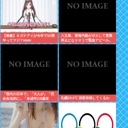
【画像】キズナアイが今年で10周
八丈島、東海汽船がポカして営業
年ってマジ？www
停止になりそうで緊急アピール。
生活物資が届かなくなるかも。ア
シタバ以外に食うものがねえ
「現代の日本で」「大人が」「完
札幌20.6℃ 深夜徘徊してくるわ
全合法的に」「未成年(18歳未
満)」と性行為をする方法ってある
の？