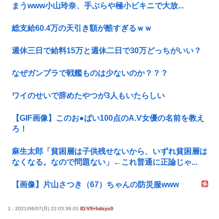
まうwww小山玲奈、手ぶらや極小ビキニで大放...
総支給60.4万の天引き額が酷すぎるｗｗ
週休三日で給料15万と週休二日で30万どっちがいい？
なぜガンプラで戦艦ものは少ないのか？？？
ワイのせいで辞めたやつが3人もいたらしい
【GIF画像】このお●ぱい100点のA.V女優の名前を教え
ろ！
麻生太郎「貧困層は子供残せないから、いずれ貧困層は
なくなる。なので問題ない」←これ普通に正論じゃ...
【画像】片山さつき（67）ちゃんの防災服www
1 : 2021/06/07(月) 22:03:36.01
ID:V9+hdsyc0