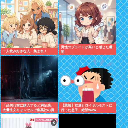
へ！！！
商材好調で
男性のプライドが高いと感じた瞬
一人飲み好きな人、集まれ！
間
「品切れ前に購入すると満足感」
【悲報】友達とロイヤルホストに
大量注文キャンセルで集英社の損
行った息子、絶望www
失43億円 業務を妨害した疑いで
32歳女を逮捕