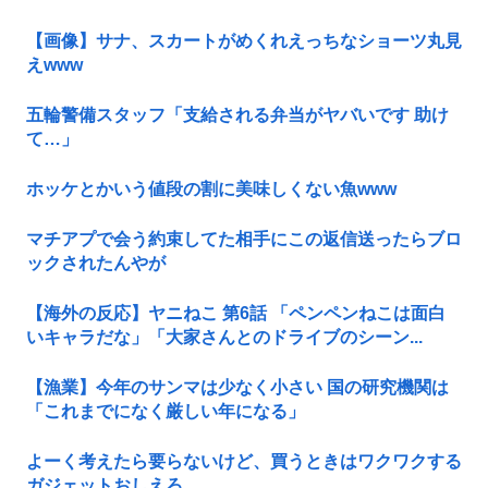
【画像】サナ、スカートがめくれえっちなショーツ丸見
えwww
五輪警備スタッフ「支給される弁当がヤバいです 助け
て…」
ホッケとかいう値段の割に美味しくない魚www
マチアプで会う約束してた相手にこの返信送ったらブロ
ックされたんやが
【海外の反応】ヤニねこ 第6話 「ペンペンねこは面白
いキャラだな」「大家さんとのドライブのシーン...
【漁業】今年のサンマは少なく小さい 国の研究機関は
「これまでになく厳しい年になる」
よーく考えたら要らないけど、買うときはワクワクする
ガジェットおしえろ