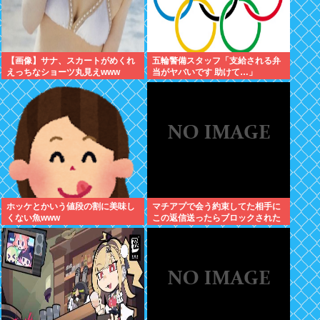
【画像】サナ、スカートがめくれ
五輪警備スタッフ「支給される弁
えっちなショーツ丸見えwww
当がヤバいです 助けて…」
ホッケとかいう値段の割に美味し
マチアプで会う約束してた相手に
くない魚www
この返信送ったらブロックされた
んやが