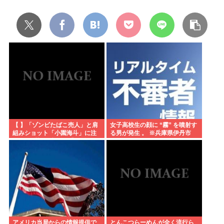
【 】「ゾンビたばこ売人」と肩
女子高校生の顔に “霧” を噴射す
組みショット「小園海斗」に注
る男が発生 。 ※兵庫県伊丹市
がれる”厳しい視線” 「レギュラ
ー剥奪も選択肢のひとつに」
アメリカ当局からの情報提供で
とんこつらーめんが全く流行ら