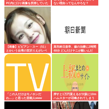
PC内に口り画像を所持していた
ない理由ってなんやろな？
日本人男を逮捕
【画像】ビビアン・スー（51）
高市終日皇帝、歯の治療に2時間
とかいう台湾の宮沢りえがレベ
48分 どんだけヤニが酷いんだ
チすぎる
「この人だけはモノホンだ
押すと1万円貰えるが大阪に10m
わ…」と思った芸能人www
ハムスターが召喚されてしまう
ボタン