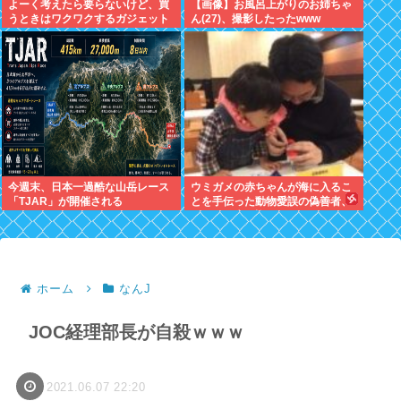
よーく考えたら要らないけど、買
【画像】お風呂上がりのお姉ちゃ
うときはワクワクするガジェット
ん(27)、撮影したったwww
おしえろ
今週末、日本一過酷な山岳レース
ウミガメの赤ちゃんが海に入るこ
「TJAR」が開催される
とを手伝った動物愛誤の偽善者、
最悪の結末を迎える
ホーム
なんJ
JOC経理部長が自殺ｗｗｗ
2021.06.07 22:20