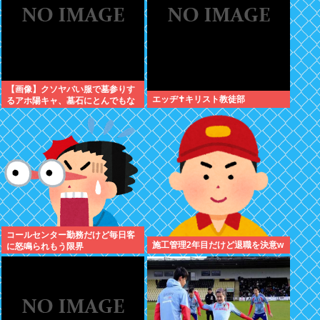
【画像】クソヤバい服で墓参りす
エッヂ✝️キリスト教徒部
るアホ陽キャ、墓石にとんでもな
いものをぶっかける
コールセンター勤務だけど毎日客
施工管理2年目だけど退職を決意w
に怒鳴られもう限界