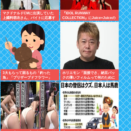
マクドナルドCMに出演していた
『IDOL RUNWAY
上國料萌衣さん、バイトに応募す
COLLECTION』にJuice=Juiceの
るも書類選考で落ちる
出演決定
3大もらって困るもの「釣った
ホリエモン「面接でさ、納豆パッ
魚」「プリザーブドフラワー」
クの薄いフィルムって何のために
入っていの？って聞くわけ」