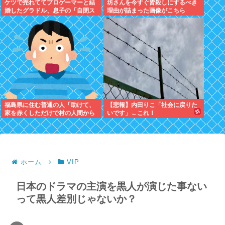
ケツで売れててプロゲーマーと結
坊さんを今すぐ皆殺しにするべき
婚したグラドル、息子の「自閉ス
理由が詰まった画像がこちら
ペクトラム症」診断にショックで
泣く
福島県に住む普通の人「助けて、
【悲報】内田りこ「社会に戻りた
家を赤くしただけで村の人間から
いです」←これ！
宗教施設だと通報が殺到して困っ
てるの！」
ホーム
VIP
日本のドラマの主演を黒人が演じた事ない
って黒人差別じゃないか？