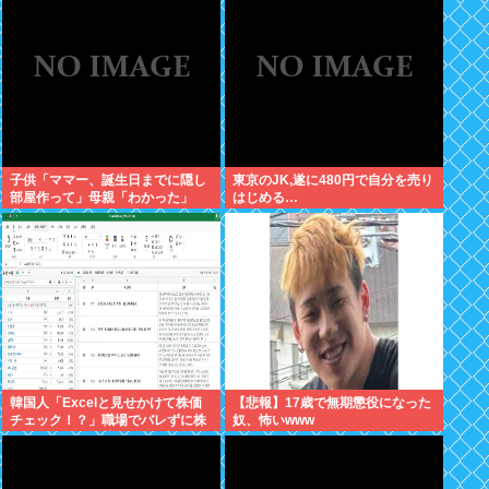
子供「ママー、誕生日までに隠し
東京のJK,遂に480円で自分を売り
部屋作って」母親「わかった」
はじめる…
韓国人「Excelと見せかけて株価
【悲報】17歳で無期懲役になった
チェック！？」職場でバレずに株
奴、怖いwww
取引、巧妙な偽装サイトが話題に