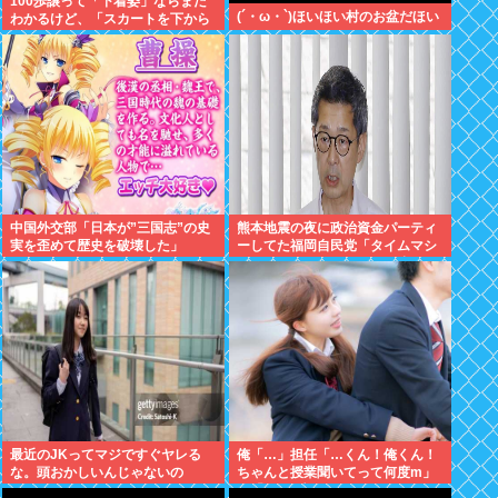
100歩譲って「下着姿」ならまだ
(´・ω・`)ほいほい村のお盆だほい
わかるけど、「スカートを下から
盗撮して写った下着写真」見て何
が楽しいんだ？
中国外交部「日本が”三国志”の史
熊本地震の夜に政治資金パーティ
実を歪めて歴史を破壊した」
ーしてた福岡自民党「タイムマシ
ーンにおねがいできるなら戻って
中止したい」
最近のJKってマジですぐヤレる
俺「…」担任「…くん！俺くん！
な。頭おかしいんじゃないの
ちゃんと授業聞いてって何度m」
俺「(───来るッ！)」