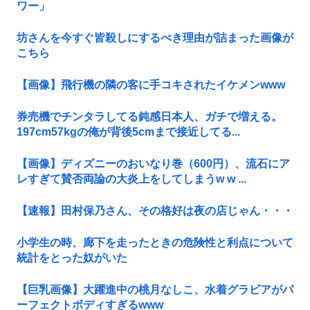
ワー」
坊さんを今すぐ皆殺しにするべき理由が詰まった画像が
こちら
【画像】飛行機の隣の客に手コキされたイケメンwww
券売機でチンタラしてる鈍感日本人、ガチで増える。
197cm57kgの俺が背後5cmまで接近してる...
【画像】ディズニーのおいなり巻（600円）、流石にア
レすぎて賛否両論の大炎上をしてしまうw w ...
【速報】田村保乃さん、その格好は夜の店じゃん・・・
小学生の時、廊下を走ったときの危険性と利点について
統計をとった奴がいた
【巨乳画像】大躍進中の桃月なしこ、水着グラビアがパ
ーフェクトボディすぎるwww