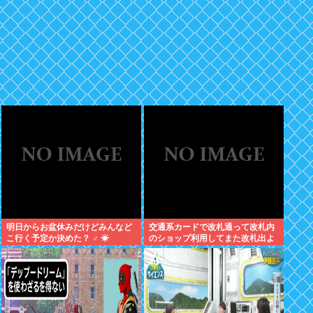
明日からお盆休みだけどみんなど
交通系カードで改札通って改札内
こ行く予定か決めた？ ‍♂ ☀
のショップ利用してまた改札出よ
うとしたら出られなくてワロタ