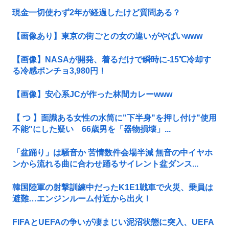
現金一切使わず2年が経過したけど質問ある？
【画像あり】東京の街ごとの女の違いがやばいwww
【画像】NASAが開発、着るだけで瞬時に-15℃冷却す
る冷感ポンチョ3,980円！
【画像】安心系JCが作った林間カレーwww
【 つ 】面識ある女性の水筒に"下半身"を押し付け"使用
不能"にした疑い 66歳男を「器物損壊」...
「盆踊り」は騒音か 苦情数件会場半減 無音の中イヤホ
ンから流れる曲に合わせ踊るサイレント盆ダンス...
韓国陸軍の射撃訓練中だったK1E1戦車で火災、乗員は
避難…エンジンルーム付近から出火！
FIFAとUEFAの争いが凄まじい泥沼状態に突入、UEFA