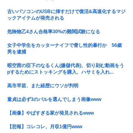
古いパソコンのUSBに挿すだけで復活&高速化するマジ
ックアイテムが発売される
危険物乙4さん合格率30%の難関試験になる
女子中学生をカッターナイフで脅し性的暴行か 56歳
男を逮捕
暇空茜の臣下のなるくん(嫌儲代表)、切り刻む動画をう
pするためにストッキングを購入、ハサミを入れ...
高市早苗、また経歴にウソが判明
童貞は必ず3のパルを選んでしまう画像www
【画像】やばすぎる家が発見されるwww
【悲報】コレコレ、月収1億円www