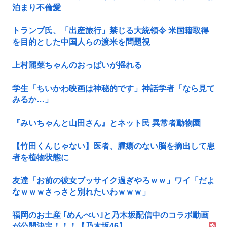
泊まり不倫愛
トランプ氏、「出産旅行」禁じる大統領令 米国籍取得
を目的とした中国人らの渡米を問題視
上村麗菜ちゃんのおっぱいが揺れる
学生「ちいかわ映画は神秘的です」神話学者「なら見て
みるか…」
『みいちゃんと山田さん』とネット民 異常者動物園
【竹田くんじゃない】医者、腫瘍のない脳を摘出して患
者を植物状態に
友達「お前の彼女ブッサイク過ぎやろｗｗ」ワイ「だよ
なｗｗｗさっさと別れたいわｗｗｗ」
福岡のお土産 ｢めんべい｣と乃木坂配信中のコラボ動画
が公開決定！！！【乃木坂46】