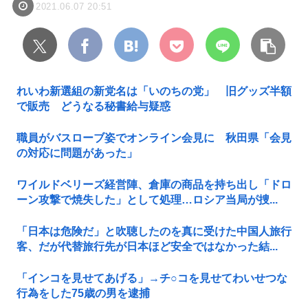
2021.06.07 20:51
れいわ新選組の新党名は「いのちの党」 旧グッズ半額
で販売 どうなる秘書給与疑惑
職員がバスローブ姿でオンライン会見に 秋田県「会見
の対応に問題があった」
ワイルドベリーズ経営陣、倉庫の商品を持ち出し「ドロ
ーン攻撃で焼失した」として処理…ロシア当局が捜...
「日本は危険だ」と吹聴したのを真に受けた中国人旅行
客、だが代替旅行先が日本ほど安全ではなかった結...
「インコを見せてあげる」→チ○コを見せてわいせつな
行為をした75歳の男を逮捕