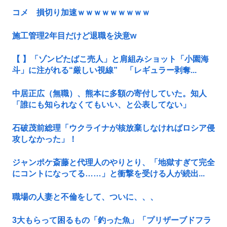
コメ 損切り加速ｗｗｗｗｗｗｗｗｗ
施工管理2年目だけど退職を決意w
【 】「ゾンビたばこ売人」と肩組みショット「小園海
斗」に注がれる“厳しい視線” 「レギュラー剥奪...
中居正広（無職）、熊本に多額の寄付していた。知人
「誰にも知られなくてもいい、と公表してない」
石破茂前総理「ウクライナが核放棄しなければロシア侵
攻しなかった」！
ジャンポケ斎藤と代理人のやりとり、「地獄すぎて完全
にコントになってる……」と衝撃を受ける人が続出...
職場の人妻と不倫をして、ついに、、、
3大もらって困るもの「釣った魚」「プリザーブドフラ