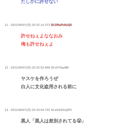
たしかに許せない
11 : 2021/06/07(月) 20:32:14.373
ID:2RwPz8uQ0
許せねぇよななおみ
俺も許せねぇよ
12 : 2021/06/07(月) 20:32:52.666
ID:o0T4qzllM
ヤスケを作ろうぜ
白人に文化盗用される前に
13 : 2021/06/07(月) 20:33:04.702
ID:ebS45oQP0
黒人「黒人は差別されてる😤」