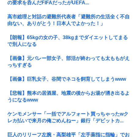
の要求を呑んだFIFAだったがUEFA...
高市総理と対話の避難所代表者「避難所の生活全く不自
由ない、ありがとう！日本人でよかった！」
【朗報】65kgの女の子、38kgまでダイエットしてまる
で別人になる
【画像】元バレー部女子、部活が終わっても太ももがえ
っちすぎる
【画像】巨乳女子、谷間でネコを飼育してしまうwww
【悲報】熊本の居酒屋、地震の後からお湯が湧き出るよ
うになるwww
ケンモメンサー「一括でアルフォート買っちゃったwク
レカ払いで来月の俺ごめんねー」銀行「デビットカ...
巨人のリリーフ左腕・高梨雄平「左手薬指に指輪」でお