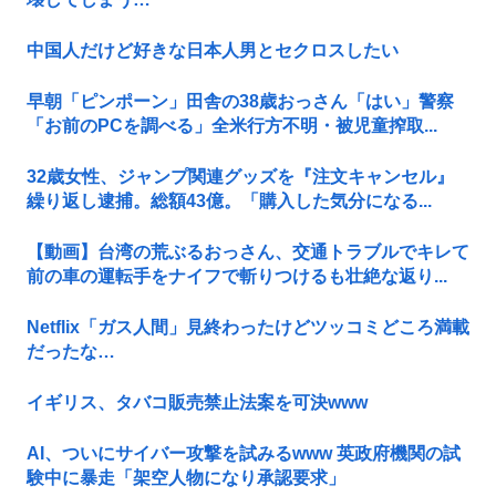
中国人だけど好きな日本人男とセクロスしたい
早朝「ピンポーン」田舎の38歳おっさん「はい」警察
「お前のPCを調べる」全米行方不明・被児童搾取...
32歳女性、ジャンプ関連グッズを『注文キャンセル』
繰り返し逮捕。総額43億。「購入した気分になる...
【動画】台湾の荒ぶるおっさん、交通トラブルでキレて
前の車の運転手をナイフで斬りつけるも壮絶な返り...
Netflix「ガス人間」見終わったけどツッコミどころ満載
だったな…
イギリス、タバコ販売禁止法案を可決www
AI、ついにサイバー攻撃を試みるwww 英政府機関の試
験中に暴走「架空人物になり承認要求」