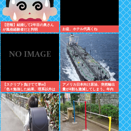
【悲報】結婚して2年目の奥さん
お盆、ホテル代高くね
が風俗経験者だと判明
【スクリプト負けてて草w】
アメリカ日本向け原油、突然輸出
「色々勉強した結果、理系以外は
量が4割も激減してしまう。年内
エラー品だと気付いた【ガチ】」
高市ナフサ足りる予定が怪しくな
について、もっと具体的に話そう
りはじめる
か