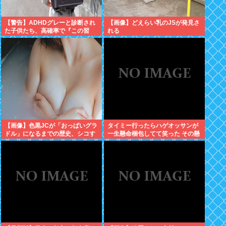
【警告】ADHDグレーと診断され
【画像】どえらい乳のJSが発見さ
た子供たち、高確率で『この習
れる
慣』をやっていた→！！！
【画像】色黒JCが「おっぱいグラ
タイミー行ったらハゲオッサンが
ドル」になるまでの歴史、シコす
一生懸命梱包してて笑った その懸
ぎるwww
命さを別の場面で活かせよ