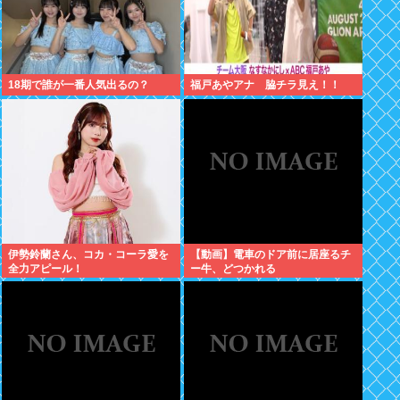
18期で誰が一番人気出るの？
福戸あやアナ 脇チラ見え！！
伊勢鈴蘭さん、コカ・コーラ愛を
【動画】電車のドア前に居座るチ
全力アピール！
ー牛、どつかれる