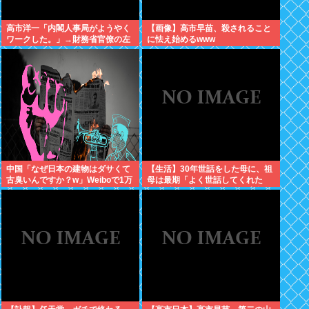
高市洋一「内閣人事局がようやく
【画像】高市早苗、殺されること
ワークした。」→財務省官僚の左
に怯え始めるwww
遷記事を喜んでポスト
中国「なぜ日本の建物はダサくて
【生活】30年世話をした母に、祖
古臭いんですか？w」Weiboで1万
母は最期「よく世話してくれた
いいね
ね。ずっと嫌いだったのが残念だ
よ」と言って死んだ