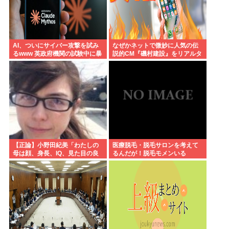
AI、ついにサイバー攻撃を試み
なぜかネットで微妙に人気の伝
るwww 英政府機関の試験中に暴
説的CM『磯村建設』をリアルタ
走「架空人物になり承認要求」
イムで見たことあるお爺さんモ
メンは存在するのか？
【正論】小野田紀美「わたしの
医療脱毛・脱毛サロンを考えて
母は顔、身長、IQ、見た目の良
るんだが！脱毛モメンいる
さで白人に股を開いた。ジャッ
か？？
プオスを選ばなくてわたしの幸
せがある」