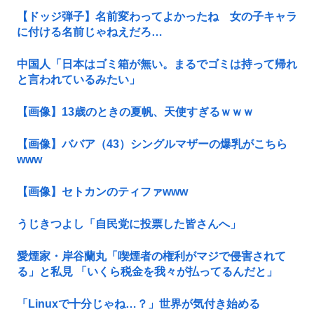
【ドッジ弾子】名前変わってよかったね 女の子キャラ
に付ける名前じゃねえだろ…
中国人「日本はゴミ箱が無い。まるでゴミは持って帰れ
と言われているみたい」
【画像】13歳のときの夏帆、天使すぎるｗｗｗ
【画像】ババア（43）シングルマザーの爆乳がこちら
www
【画像】セトカンのティファwww
うじきつよし「自民党に投票した皆さんへ」
愛煙家・岸谷蘭丸「喫煙者の権利がマジで侵害されて
る」と私見 「いくら税金を我々が払ってるんだと」
「Linuxで十分じゃね…？」世界が気付き始める