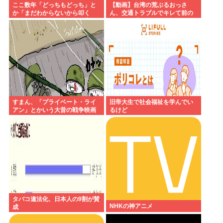
ここ数年「どっちもどっち」と
【動画】台湾の荒ぶるおっさ
か「まだわからないから叩く
ん、交通トラブルでキレて前の
な」とかゆうチキン野郎が増え
車の運転手をナイフで斬りつけ
たけどどっから来たの？(´・ω・
るも壮絶な返り討ちにあう
`)
すまん、「プライベート・ライ
旧帝大生で社会福祉を学んでい
アン」とかいう大昔の戦争映画
るけど
見てみたら最初の30分で地獄な
んだが…これずっと続く感じ？
タバコ違法化、日本人の9割が賛
NHKの神アニメ
成