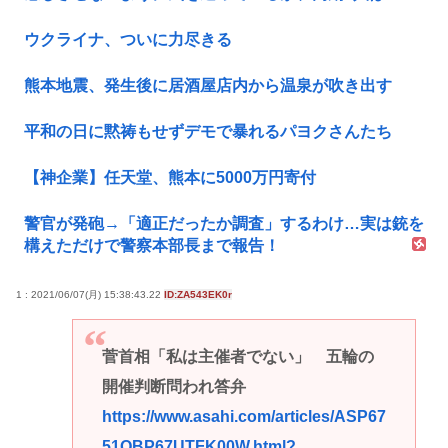
ウクライナ、ついに力尽きる
熊本地震、発生後に居酒屋店内から温泉が吹き出す
平和の日に黙祷もせずデモで暴れるパヨクさんたち
【神企業】任天堂、熊本に5000万円寄付
警官が発砲→「適正だったか調査」するわけ…実は銃を
構えただけで警察本部長まで報告！
1 : 2021/06/07(月) 15:38:43.22
ID:ZA543EK0r
菅首相「私は主催者でない」 五輪の
開催判断問われ答弁
https://www.asahi.com/articles/ASP67
51QBP67UTFK00W.html?