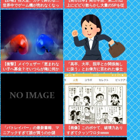
【訃報】任天堂、ガチで終わる…
【高市日本】高市早苗、第二の山
世界中でゲーム機が売れなくなっ
上にビビり散らかし大量のSPを従
てしまった模様
え演説台にも全面防弾ガラスを設
置
【衝撃】メイウェザー「恵まれな
「高卒、大卒、院卒とか関係無し
い子へ募金？そいつらが俺に何か
に扱う」とお偉方に言われた修士
してくれたのか・・・・・・？」
卒の女の子が...
⇒！！！
「パトレイバー」の最新書籍、マ
【画像】このボケて、破壊力あり
ニアックすぎて誰が買うのか謎
すぎてクッソワロタwww