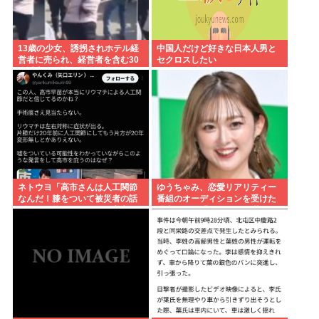
13歳の少女、誘拐されホテル経
中国人だけど好きな日本人男と
営者に売られ、経営者を含む30
セクロスしたい
人以上から性的暴行。怒った群
集が折檻(動画有)。ホテルはブル
ドーザーで撤去
ネトウヨ「高市さんは人工関節
ゆうちゃみ、恋愛リアリティー
なんだ！膝をついて被災者の話
番組のオーディションを受けた
聞くとか拷問だろ！」⇒高市の
過去を激白「10回くらい落ちて
膝に人工関節の手術痕が見当た
るんです」
らない