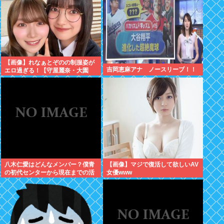
【画像】れなぁとぞのの制服姿が
吉岡恵麻アナ ノースリーブ！！
エロ過ぎる！【守屋麗奈・大園
玲】【櫻坂46】
八木仁愛はどんなメンバー？僕青
【画像】マジで復活して欲しいAV
の初代センターから現在までの活
女優www
動を紹介