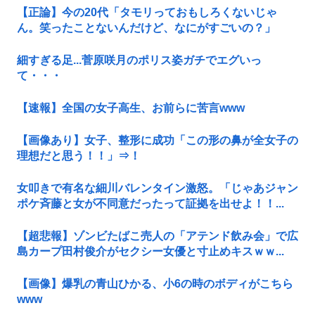
【正論】今の20代「タモリっておもしろくないじゃ
ん。笑ったことないんだけど、なにがすごいの？」
細すぎる足...菅原咲月のポリス姿ガチでエグいっ
て・・・
【速報】全国の女子高生、お前らに苦言www
【画像あり】女子、整形に成功「この形の鼻が全女子の
理想だと思う！！」⇒！
女叩きで有名な細川バレンタイン激怒。「じゃあジャン
ポケ斉藤と女が不同意だったって証拠を出せよ！！...
【超悲報】ゾンビたばこ売人の「アテンド飲み会」で広
島カープ田村俊介がセクシー女優と寸止めキスｗｗ...
【画像】爆乳の青山ひかる、小6の時のボディがこちら
www