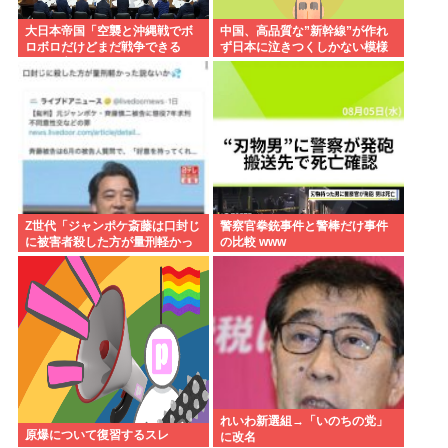
大日本帝国「空襲と沖縄戦でボ
中国、高品質な”新幹線”が作れ
ロボロだけどまだ戦争できる
ず日本に泣きつくしかない模様
ぞ！」言うほどか？
www
Z世代「ジャンポケ斎藤は口封じ
警察官拳銃事件と警棒だけ事件
に被害者殺した方が量刑軽かっ
の比較 www
ただろ 」←1万いいね❤️
れいわ新選組→「いのちの党」
原爆について復習するスレ
に改名