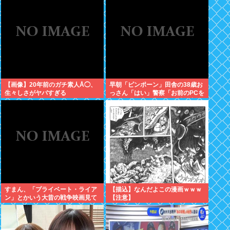
【画像】20年前のガチ素人Å◯、
早朝「ピンポーン」田舎の38歳お
生々しさがヤバすぎる
っさん「はい」警察「お前のPCを
調べる」全米行方不明・被児童搾
取センターからの通報により児
ホ゜画像を発見、逮捕
すまん、「プライベート・ライア
【描込】なんだよこの漫画ｗｗｗ
ン」とかいう大昔の戦争映画見て
【注意】
みたら最初の30分で地獄なんだ
が…これずっと続く感じ？