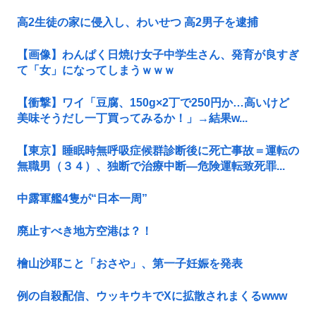
高2生徒の家に侵入し、わいせつ 高2男子を逮捕
【画像】わんぱく日焼け女子中学生さん、発育が良すぎ
て「女」になってしまうｗｗｗ
【衝撃】ワイ「豆腐、150g×2丁で250円か…高いけど
美味そうだし一丁買ってみるか！」→結果w...
【東京】睡眠時無呼吸症候群診断後に死亡事故＝運転の
無職男（３４）、独断で治療中断―危険運転致死罪...
中露軍艦4隻が“日本一周”
廃止すべき地方空港は？！
檜山沙耶こと「おさや」、第一子妊娠を発表
例の自殺配信、ウッキウキでXに拡散されまくるwww