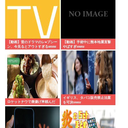
【動画】昔のドラマのレ●プシー
【動画】手術中に熊本地震直撃
ン、今見るとアウトすぎるwww
やばすぎwww
イギリス、タバコ販売禁止法案
ロケットナウで唐揚げ丼頼んだ
を可決www