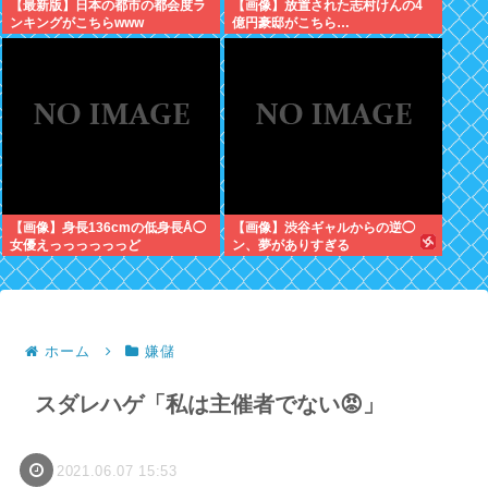
【最新版】日本の都市の都会度ラ
【画像】放置された志村けんの4
ンキングがこちらwww
億円豪邸がこちら…
【画像】身長136cmの低身長Å◯
【画像】渋谷ギャルからの逆◯
女優えっっっっっっど
ン、夢がありすぎる
ホーム
嫌儲
スダレハゲ「私は主催者でない😡」
2021.06.07 15:53