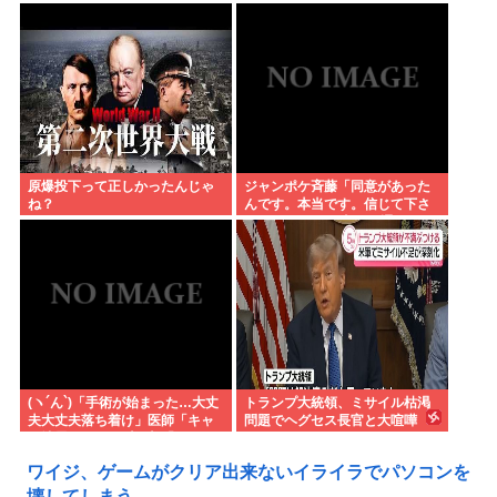
原爆投下って正しかったんじゃ
ジャンポケ斉藤「同意があった
ね？
んです。本当です。信じて下さ
い」 ←何でこの主張が通らない
の？
(ヽ´ん`)「手術が始まった…大丈
トランプ大統領、ミサイル枯渇
夫大丈夫落ち着け」医師「キャ
問題でヘグセス長官と大喧嘩
ー地震よー！」(;ﾟんﾟ)「！？」
ワイジ、ゲームがクリア出来ないイライラでパソコンを
壊してしまう…