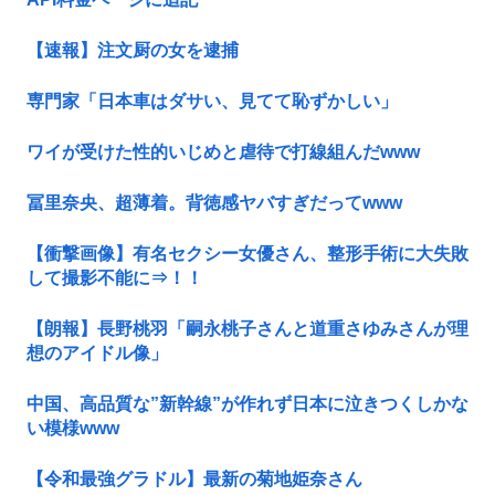
【速報】注文厨の女を逮捕
専門家「日本車はダサい、見てて恥ずかしい」
ワイが受けた性的いじめと虐待で打線組んだwww
冨里奈央、超薄着。背徳感ヤバすぎだってwww
【衝撃画像】有名セクシー女優さん、整形手術に大失敗
して撮影不能に⇒！！
【朗報】長野桃羽「嗣永桃子さんと道重さゆみさんが理
想のアイドル像」
中国、高品質な”新幹線”が作れず日本に泣きつくしかな
い模様www
【令和最強グラドル】最新の菊地姫奈さん