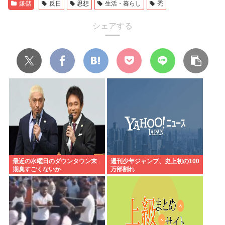
嫌儲
反日
思想
生活・暮らし
禿
シェアする
最近の水曜日のダウンタウン末
週刊少年ジャンプ、史上初の100
期臭すごくないか
万部割れ