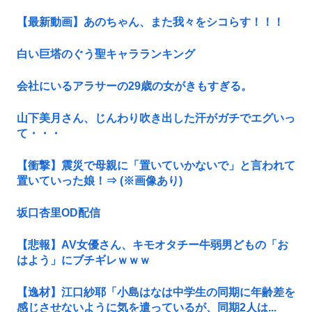
【最新動画】あのちゃん、また我々をシコらす！！！
白い巨塔のぐう聖キャラランキング
会社にいるアラサーの29歳の女がきもすぎる。
山下美月さん、じんわり吹き出した汗がガチでエグいっ
て・・・
【衝撃】震災で母親に「置いていかないで」と言われて
置いていった娘！⇒ (※画像あり)
坂口杏里OD配信
【悲報】AV女優さん、キモオタチー牛弱男どもの「お
はよう」にブチギレｗｗｗ
【逸材】江口紗耶「小島はなは中学生の同期に年齢差を
感じさせないように気を遣っているが、同期2人は...