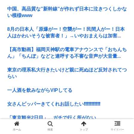
中国、高品質な”新幹線”が作れず日本に泣きつくしかな
い模様www
8月の日本人「原爆がー！空襲がー！民間人がー！日本
人はかわいそうな被害者！」→いやおまえらは加害...
【高市動画】福岡天神駅の電車アナウンスで「おちんち
ん」「ちんぽ」などと連呼する不審な音声が大音量...
東京の理系私大行きたいけど親に死ぬほど反対されてつ
らい
一人酒を飲みながらVIPしてる
女さんビッパーきてくれお話したい❗❗❗❗❗❗❗❗❗❗❗
「東京観光2日目」、ガチで行く所がない
ホーム
検索
トップ
サイドバー
日本人「回し飲みを嫌がるのはゲイ」