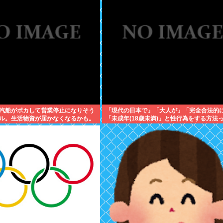
汽船がポカして営業停止になりそう
「現代の日本で」「大人が」「完全合法的
ル。生活物資が届かなくなるかも。
「未成年(18歳未満)」と性行為をする方法
に食うものがねえ
るの？