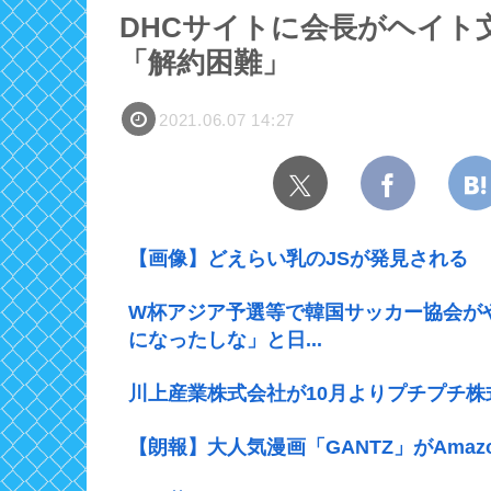
DHCサイトに会長がヘイト
「解約困難」
2021.06.07 14:27
【画像】どえらい乳のJSが発見される
W杯アジア予選等で韓国サッカー協会が
になったしな」と日...
川上産業株式会社が10月よりプチプチ株
【朗報】大人気漫画「GANTZ」がAmaz