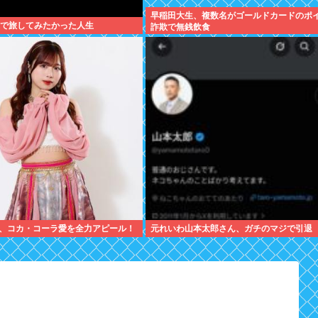
早稲田大生、複数名がゴールドカードのポ
ぷで旅してみたかった人生
詐欺で無銭飲食
、コカ・コーラ愛を全力アピール！
元れいわ山本太郎さん、ガチのマジで引退