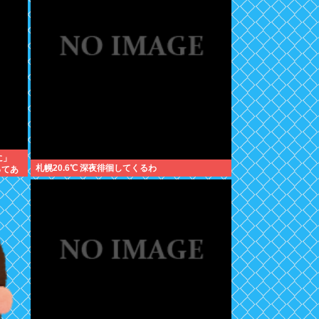
に」
札幌20.6℃ 深夜徘徊してくるわ
ってあ