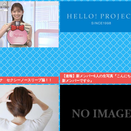
【速報】新メンバー6人の生写真『こんにち
ナ セクシーノースリーブ脇！！
新メンバーです☆』