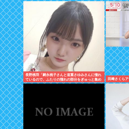
長野桃羽「嗣永桃子さんと道重さゆみさんに憧れ
田﨑さくらア
ているので、ふたりの憧れの部分をぎゅっと集め
た存在になり