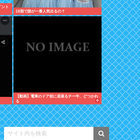
イント
18期で誰が一番人気出るの？
【動画】電車のドア前に居座るチー牛、どつかれ
る