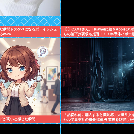
だ瞬間ドスケベになるボーイッシュ
【 】CXMTさん、Huaweiに続きApple(ア
るwww
らの値下げ要求も拒否！！！半導体バボー
へ！！！
「品切れ前に購入すると満足感」大量注文
ドが高いと感じた瞬間
セルで集英社の損失43億円 業務を妨害した
で32歳女を逮捕