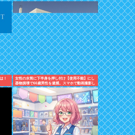
は！
女性の水筒に下半身を押し付け【使用不能】にし
器物損壊で66歳男性を逮捕。スマホで動画撮影し
ていた模様