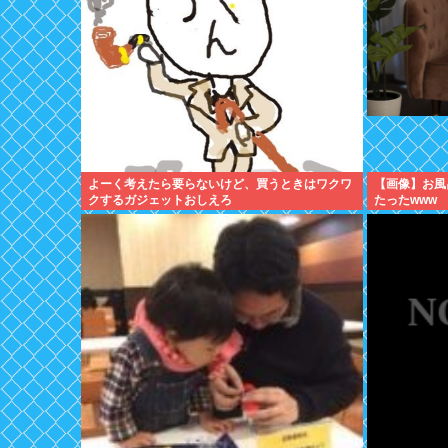
よーく考えたら要らないけど、買うときはワクワ
【画像】お風
クするガジェットおしえろ
たったwww