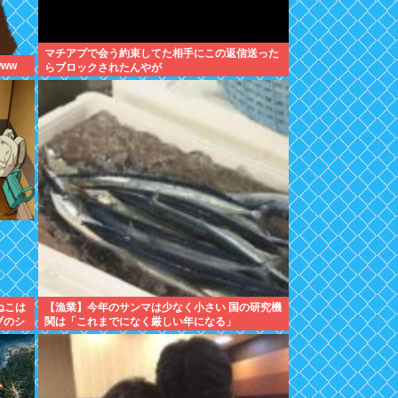
マチアプで会う約束してた相手にこの返信送った
ww
らブロックされたんやが
ねこは
【漁業】今年のサンマは少なく小さい 国の研究機
ブのシ
関は「これまでになく厳しい年になる」