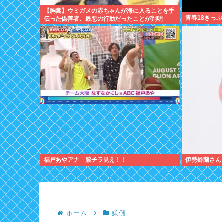
【胸糞】ウミガメの赤ちゃんが海に入ることを手
青春18きっ
伝った偽善者、最悪の行動だったことが判明
福戸あやアナ 脇チラ見え！！
伊勢鈴蘭さん
ホーム
嫌儲