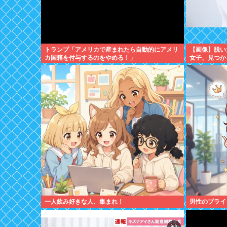
トランプ「アメリカで産まれたら自動的にアメリ
【画像】脱い
カ国籍を付与するのをやめる！」
女子、見つか
一人飲み好きな人、集まれ！
男性のプライ