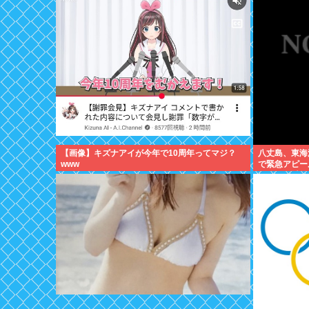
【画像】キズナアイが今年で10周年ってマジ？
八丈島、東海
www
で緊急アピー
アシタバ以外