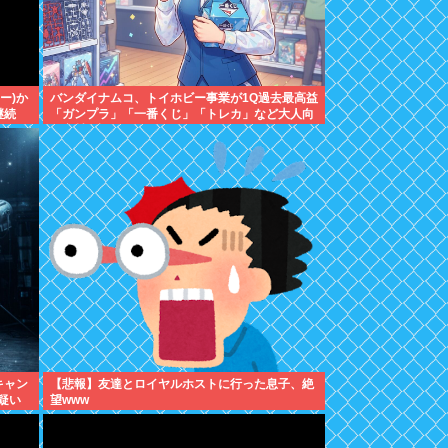
ポー)か
バンダイナムコ、トイホビー事業が1Q過去最高益
継続
「ガンプラ」「一番くじ」「トレカ」など大人向
け商材好調で
キャン
【悲報】友達とロイヤルホストに行った息子、絶
疑い
望www