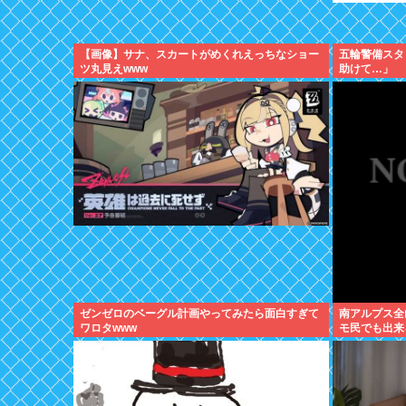
【画像】サナ、スカートがめくれえっちなショー
五輪警備スタ
ツ丸見えwww
助けて…」
ゼンゼロのベーグル計画やってみたら面白すぎて
南アルプス全
ワロタwww
モ民でも出来