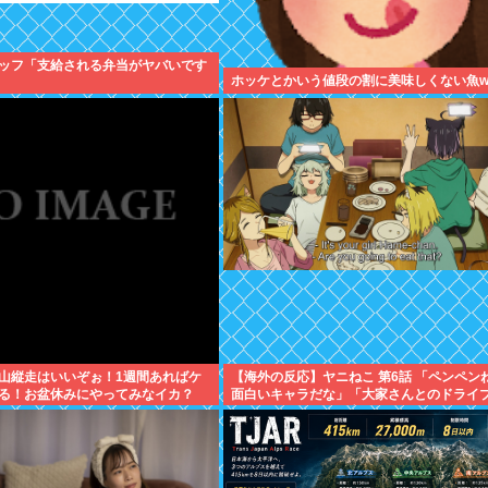
ッフ「支給される弁当がヤバいです
ホッケとかいう値段の割に美味しくない魚w
山縦走はいいぞぉ！1週間あればケ
【海外の反応】ヤニねこ 第6話 「ペンペン
る！お盆休みにやってみなイカ？
面白いキャラだな」「大家さんとのドライ
ーン、リアルすぎて辛かった」