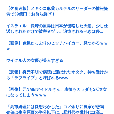
【乞食速報】メキシコ麻薬カルテルのリーダーの情報提
供で39億円！お前ら急げ！
イスラエル「長崎の原爆は日本が侵略した天罰。少し仕
返しされただけで被害者ヅラ。追悼されるべきは侵...
【画像】色気たっぷりのヒッチハイカー、見つかるｗｗ
ｗ
ウイグル人の女優が美人すぎる
【悲報】身元不明で病院に運ばれたオタク、待ち受けか
ら「ラブライブ」と呼ばれるwww
【画像】元NMBアイドルさん、表情もカラダもS♡X女
になってしまうｗｗｗ
「高市総理には愛想尽かした」コメ余りに農家が悲鳴
売値は生産原価の半分以下に…肥料代や燃料代は高...