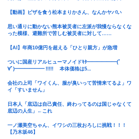
【動画】ピザを食う松本まりかさん、なんかヤバい
思い通りに動かない熊本被災者に左派が我慢ならなくな
った模様、避難所で苦しむ被災者に対して……
【AI】年商10億円を超える「ひとり親方」が急増
ついに国産リアルヒューマノイドｷﾀ━━━━━━(ﾟ
∀ﾟ)━━━━━━ !!!!! 本体価格は5...
会社の上司「ワイくん、服が臭いって苦情来てるよ」ワ
イ「すいません」
日本人「底辺は自己責任、終わってるのは国じゃなくて
底辺の人生」←これ
一ノ瀬美空ちゃん、イワシの三枚おろしに挑戦！！！
【乃木坂46】