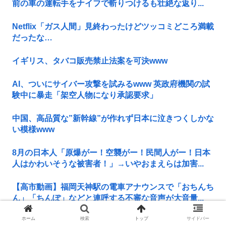
前の車の運転手をナイフで斬りつけるも壮絶な返り...
Netflix「ガス人間」見終わったけどツッコミどころ満載
だったな…
イギリス、タバコ販売禁止法案を可決www
AI、ついにサイバー攻撃を試みるwww 英政府機関の試
験中に暴走「架空人物になり承認要求」
中国、高品質な”新幹線”が作れず日本に泣きつくしかな
い模様www
8月の日本人「原爆がー！空襲がー！民間人がー！日本
人はかわいそうな被害者！」→いやおまえらは加害...
【高市動画】福岡天神駅の電車アナウンスで「おちんち
ん」「ちんぽ」などと連呼する不審な音声が大音量...
ホーム
検索
トップ
サイドバー
東京の理系私大行きたいけど親に死ぬほど反対されてつ