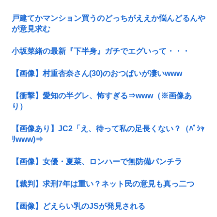
戸建てかマンション買うのどっちがええか悩んどるんや
が意見求む
小坂菜緒の最新『下半身』ガチでエグいって・・・
【画像】村重杏奈さん(30)のおつぱいが凄いwww
【衝撃】愛知の半グレ、怖すぎる⇒www（※画像あ
り）
【画像あり】JC2「え、待って私の足長くない？（ﾊﾟｼｬ
ﾘwww)⇒
【画像】女優・夏菜、ロンハーで無防備パンチラ
【裁判】求刑7年は重い？ネット民の意見も真っ二つ
【画像】どえらい乳のJSが発見される