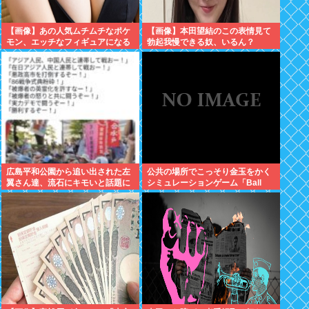
【画像】あの人気ムチムチなポケ
【画像】本田望結のこの表情見て
モン、エッチなフィギュアになる
勃起我慢できる奴、いるん？
広島平和公園から追い出された左
公共の場所でこっそり金玉をかく
翼さん達、流石にキモいと話題に
シミュレーションゲーム「Ball
Scratch Simulator」がSteamで
発表される