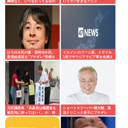
興味なく、いつも打ってる台の
いうヤバすぎるアニメ
原作も知らないという不都合な
真実
ひろゆき氏の妻・西村ゆか氏、
イエメン のフーシ派、ミサイル
新党結成巡る”ブチギレ”投稿を
1発でサウジアラビア軍を全滅さ
謝罪「配慮に欠けた行動でし
せてしまうww
た」 夫婦で投稿
元区議団長 「共産党は義援金を
ショートスリーパー堀大輔、高
被災地に持ってはいく。が、持
須クリニック息子にブチギレ
って行った先で党の活動のため
www
に使う」