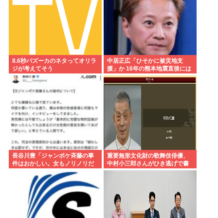
8.6秒バズーカのネタってオリラ
中居正広「ひそかに被災地支
ジが考えてそう
援」か 16年の熊本地震直後には
現地で炊き出し “誰にも知られな
くて良い”と、強まる福祉活動へ
の思い
長谷川豊「ジャンポケ斉藤の事
重要無形文化財の歌舞伎俳優、
件はおかしい。女もノリノリだ
中村小三郎さんがひき逃げで書
った冤罪だろ」
類送検