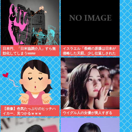
ルボーしたりしだした
日本円、「日米協調介入」すら無
イスラエル「長崎の原爆は日本が
効化してしまうwww
侵略した天罰。少し仕返しされた
だけで被害者ヅラ。追悼されるべ
きは侵略された中国や韓国の人々
だよ
【画像】色気たっぷりのヒッチハ
ウイグル人の女優が美人すぎる
イカー、見つかるｗｗｗ