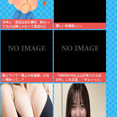
日本人「底辺は自己責任、終わっ
優しい友達欲しい。
てるのは国じゃなくて底辺の人
生」←これ
割とマジで「黒人の先進国」がな
「DMARCH以上は日本人の上位
い理由って…？
10%」これ正直、「ギョッっと」
するよなあ…職場でもMARCH同
以下の低学歴とかあんまり観ない