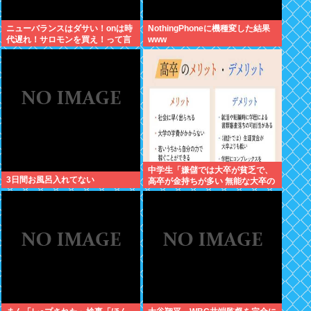
ニューバランスはダサい！onは時
NothingPhoneに機種変した結果
代遅れ！サロモンを買え！って言
www
われたから買ったんやが
中学生「嫌儲では大卒が貧乏で、
3日間お風呂入れてない
高卒が金持ちが多い 無能な大卒の
集まりw」エックスで一万いいね