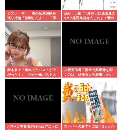
カズレーザー、車の任意保険を
政府・日銀「4月30日に過去最大
巡り持論「強制しろよ！」「保
の6.2兆円為替介入したよ！褒め
険にも入れないヤツは運転すん
てよ！」
なよ」
鈴木奈々「垂れてたバストが上
共産党信者「募金で共産党を叩
がった！」「今が一番バスト大
くのは、頑張る人を邪魔したい
きい！」 下着姿を公開、豊満な
という日本人らしい薄暗い欲望
美バストを披露
のせい」
パチ●コ中毒者の99%はアニメに
スーパーの裏でヤニ吸う2人とか