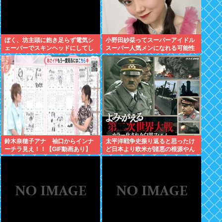
ぼく、坊主頭に飽き足らず電気シ
小野田紗栞ってスーパーアイドル
ェーバーでスキンヘッドにしてし
スーパー人気メンになれる可能性
まう
あったよな？
鈴木奈穂子アナ 袖口からインナ
太平洋戦争史振り返ると思ったけ
ーチラ見え！！【GIF動画あり】
ど日本より欧米が諸悪の根源やん