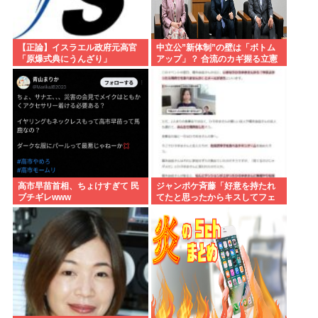
【正論】イスラエル政府元高官
中立公”新体制”の壁は「ボトム
「原爆式典にうんざり」
アップ」？ 合流のカギ握る立憲
高市早苗首相、ちょけすぎて 民
ジャンポケ斉藤「好意を持たれ
ブチギレwww
てたと思ったからキスしてフェ
ラさせただけ」これセーフで
は？