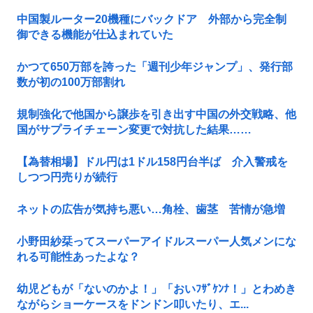
中国製ルーター20機種にバックドア 外部から完全制
御できる機能が仕込まれていた
かつて650万部を誇った「週刊少年ジャンプ」、発行部
数が初の100万部割れ
規制強化で他国から譲歩を引き出す中国の外交戦略、他
国がサプライチェーン変更で対抗した結果……
【為替相場】ドル円は1ドル158円台半ば 介入警戒を
しつつ円売りが続行
ネットの広告が気持ち悪い…角栓、歯茎 苦情が急増
小野田紗栞ってスーパーアイドルスーパー人気メンにな
れる可能性あったよな？
幼児どもが「ないのかよ！」「おいﾌｻﾞｹﾝﾅ！」とわめき
ながらショーケースをドンドン叩いたり、エ...