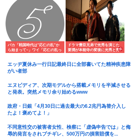
バカ「戦国時代は"応仁の乱"か
ドラマ豊臣兄弟で光秀を演じた
ら始まって~」ワイ「応仁の乱っ
要潤が本能寺の変後に光秀と秀
て？」バカ「キョトンッ」ワイ
吉が会ったのは史実じゃ
「応仁の乱って何？」バカ「い
エッヂ夏休み一行日記最終日に全部書いてた精神疾患障
や…あっ…」
がい者部
エヌビディア、次期モデルから搭載メモリを半減させる
と発表。突然メモリ余り始めるwww
政府・日銀「4月30日に過去最大の6.2兆円為替介入し
たよ！褒めてよ！」
不同意性交の被害者女性、検察に「虚偽申告では」と侮
辱的発言をされブチギレ、500万円の損害賠償を...