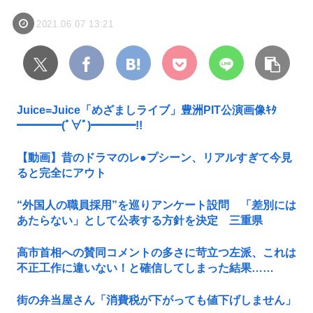
2021.06.07 13:21
Juice=Juice「めざましライブ」豊洲PIT公演画像ｷﾀ
━━━━(ﾟ∀ﾟ)━━━━!!
【動画】昔のドラマのレ●プシーン、リアルすぎて今見
ると完全にアウト
“外国人の職員採用”を巡りアンケート設問 「差別には
あたらない」として公表する方針を決定 三重県
高市首相への賛同コメントの多さに苛立つ左派、これは
不正工作に違いない！と確信してしまった結果……
街の弁当屋さん「消費税が下がっても値下げしません」