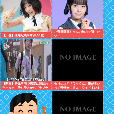
小野田華凛ちゃんの魅力を語りた
【天使】江端妃咲＠奇跡の1枚
い
【悲報】身元不明で病院に運ばれ
会社の上司「ワイくん、服が臭い
たオタク、待ち受けから「ラブラ
って苦情来てるよ」ワイ「すいま
イブ」と呼ばれるwww
せん」