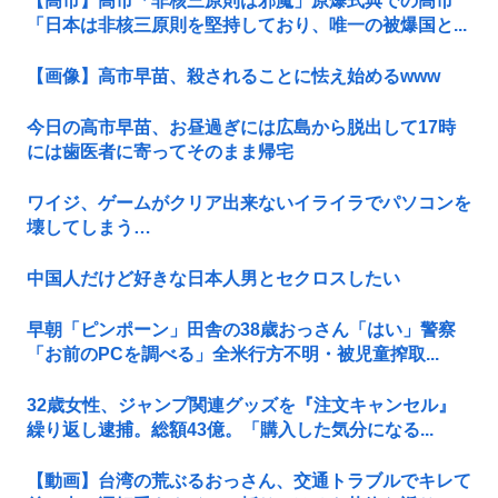
【高市】高市「非核三原則は邪魔」原爆式典での高市
「日本は非核三原則を堅持しており、唯一の被爆国と...
【画像】高市早苗、殺されることに怯え始めるwww
今日の高市早苗、お昼過ぎには広島から脱出して17時
には歯医者に寄ってそのまま帰宅
ワイジ、ゲームがクリア出来ないイライラでパソコンを
壊してしまう…
中国人だけど好きな日本人男とセクロスしたい
早朝「ピンポーン」田舎の38歳おっさん「はい」警察
「お前のPCを調べる」全米行方不明・被児童搾取...
32歳女性、ジャンプ関連グッズを『注文キャンセル』
繰り返し逮捕。総額43億。「購入した気分になる...
【動画】台湾の荒ぶるおっさん、交通トラブルでキレて