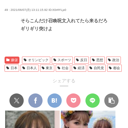
49 : 2021/06/07(月) 13:11:15.92
ID:X0rHYLjx0
そらこんだけ召喚呪文入れてたら来るだろ
ギリギリ突けよ
嫌儲
オリンピック
スポーツ
反日
思想
政治
日本
日本人
東京
社会
経済
自民党
都会
シェアする