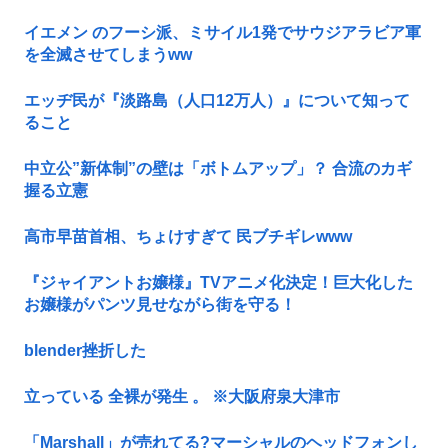
イエメン のフーシ派、ミサイル1発でサウジアラビア軍
を全滅させてしまうww
エッヂ民が『淡路島（人口12万人）』について知って
ること
中立公”新体制”の壁は「ボトムアップ」？ 合流のカギ
握る立憲
高市早苗首相、ちょけすぎて 民ブチギレwww
『ジャイアントお嬢様』TVアニメ化決定！巨大化した
お嬢様がパンツ見せながら街を守る！
blender挫折した
立っている 全裸が発生 。 ※大阪府泉大津市
「Marshall」が売れてる?マーシャルのヘッドフォンし