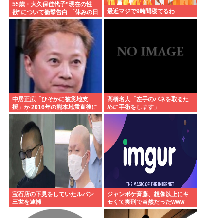
55歳・大久保佳代子”現在の性
最近マジで9時間寝てるわ
欲”について衝撃告白 「休みの日
とかそうだね、だいたい…」
中居正広「ひそかに被災地支
高橋名人「左手のバネを取るた
援」か 2016年の熊本地震直後に
めに手術をします」
は現地で炊き出し 親友・松本人
志の闘病に心を痛め、頻繁に連
絡も
宝石店の下見をしていたルパン
ジャンポケ斉藤、想像以上にキ
三世を逮捕
モくて実刑で当然だったwww