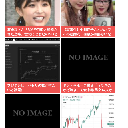
渡邊渚さん「私がPTSDと診断さ
【写真付】中川翔子さんのハワ
れた当時、世間にはまだPTSDと
イの結婚式、何故か旦那がいな
いう言葉は浸透していませんで
い
した」
フジテレビ、パセリの数がすご
ドン・キホーテ露店「うなぎの
いと話題に
かば焼き」で食中毒 男女14人が
発熱や腹痛など訴え…サルモネ
ラ属の菌検出