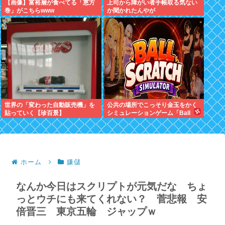
【画像】富裕層が食べてる「恵方
上司から障がい者手帳取る気ない
巻」がこちらwww
か聞かれたんやが
世界の「変わった自動販売機」を
公共の場所でこっそり金玉をかく
貼っていく【珍百景】
シミュレーションゲーム「Ball
Scratch Simulator」がSteamで
発表される
ホーム
嫌儲
なんか今日はスクリプトが元気だな ちょ
っとウチにも来てくれない？ 菅悲報 安
倍晋三 東京五輪 ジャップｗ