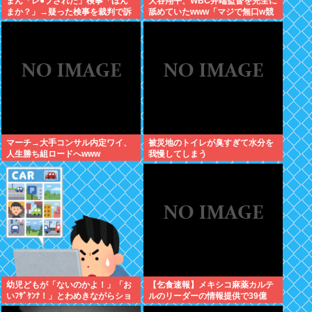
まん「レ●プされた」検事「ほん
大谷翔平、WBC井端監督を完全に
まか？」→疑った検事を裁判で訴
舐めていたwww「マジで無口w競
える
馬の話しかしないわ」と日本代表
は内部崩壊
マーチ→大手コンサル内定ワイ、
被災地のトイレが臭すぎて水分を
人生勝ち組ロードへwww
我慢してしまう
幼児どもが「ないのかよ！」「お
【乞食速報】メキシコ麻薬カルテ
いﾌｻﾞｹﾝﾅ！」とわめきながらショ
ルのリーダーの情報提供で39億
ーケースをドンドン叩いたり、エ
円！お前ら急げ！