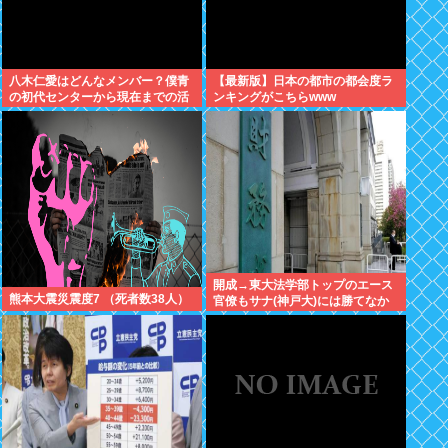
八木仁愛はどんなメンバー？僕青
【最新版】日本の都市の都会度ラ
の初代センターから現在までの活
ンキングがこちらwww
動を紹介
開成→東大法学部トップのエース
熊本大震災震度7 （死者数38人）
官僚もサナ(神戸大)には勝てなか
ったよ…