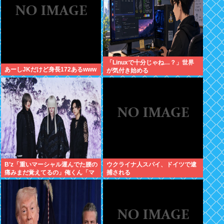
「Linuxで十分じゃね…？」世界
あーしJKだけど身長172あるwww
が気付き始める
B’z「重いマーシャル運んでた腰の
ウクライナ人スパイ、ドイツで逮
痛みまだ覚えてるの」俺くん「マ
捕される
ーシャルって何？ 」