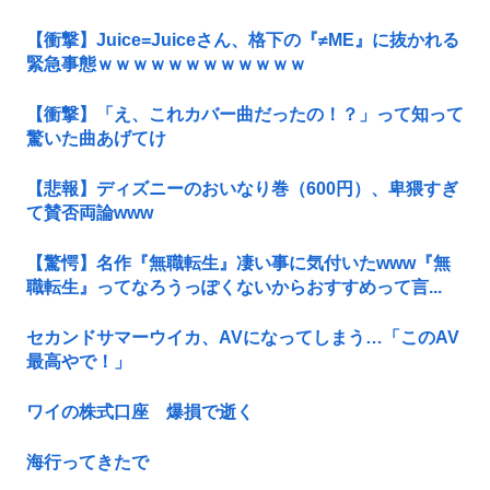
【衝撃】Juice=Juiceさん、格下の『≠ME』に抜かれる
緊急事態ｗｗｗｗｗｗｗｗｗｗｗｗ
【衝撃】「え、これカバー曲だったの！？」って知って
驚いた曲あげてけ
【悲報】ディズニーのおいなり巻（600円）、卑猥すぎ
て賛否両論www
【驚愕】名作『無職転生』凄い事に気付いたwww『無
職転生』ってなろうっぽくないからおすすめって言...
セカンドサマーウイカ、AVになってしまう…「このAV
最高やで！」
ワイの株式口座 爆損で逝く
海行ってきたで