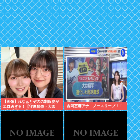
【画像】れなぁとぞのの制服姿が
吉岡恵麻アナ ノースリーブ！！
エロ過ぎる！【守屋麗奈・大園
玲】【櫻坂46】