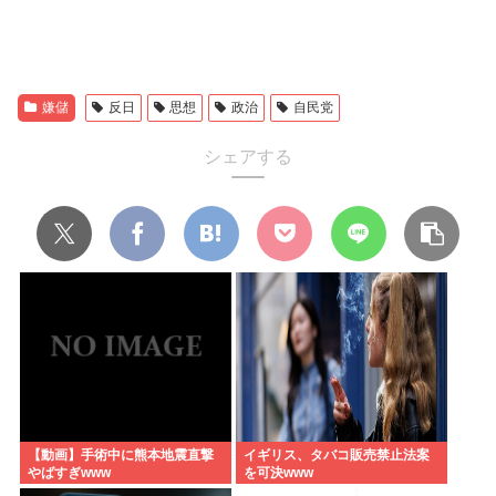
嫌儲
反日
思想
政治
自民党
シェアする
【動画】手術中に熊本地震直撃
イギリス、タバコ販売禁止法案
やばすぎwww
を可決www