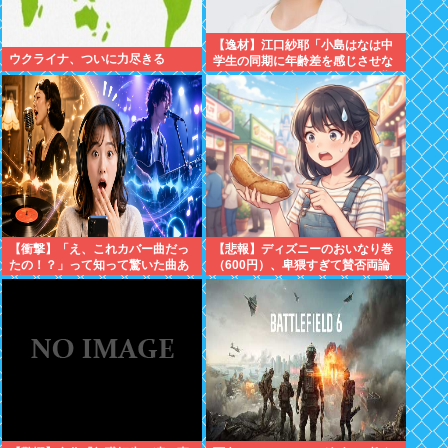
【逸材】江口紗耶「小島はなは中
ウクライナ、ついに力尽きる
学生の同期に年齢差を感じさせな
いように気を遣っているが、同期
2人は気づ
【衝撃】「え、これカバー曲だっ
【悲報】ディズニーのおいなり巻
たの！？」って知って驚いた曲あ
（600円）、卑猥すぎて賛否両論
げてけ
www