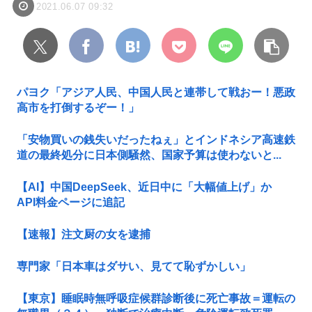
2021.06.07 09:32
パヨク「アジア人民、中国人民と連帯して戦おー！悪政
高市を打倒するぞー！」
「安物買いの銭失いだったねぇ」とインドネシア高速鉄
道の最終処分に日本側騒然、国家予算は使わないと...
【AI】中国DeepSeek、近日中に「大幅値上げ」か
API料金ページに追記
【速報】注文厨の女を逮捕
専門家「日本車はダサい、見てて恥ずかしい」
【東京】睡眠時無呼吸症候群診断後に死亡事故＝運転の