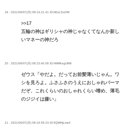
18 : 2021/06/07(月) 08:14:21.41
ID:N0zLZrxOM
>>17
五輪の神はギリシャの神じゃなくてなんか新し
いマネーの神だろ
20 : 2021/06/07(月) 08:15:40.06
ID:rWWKegU8M
ゼウス「やだよ。だってお前髪薄いじゃん。ワ
シを見ろよ。ふさふさのうえにおしゃれパーマ
だぞ、これくらいのおしゃれくらい嗜め、薄毛
のジジイは嫌い」
21 : 2021/06/07(月) 08:16:59.23
ID:5QWHjLme0