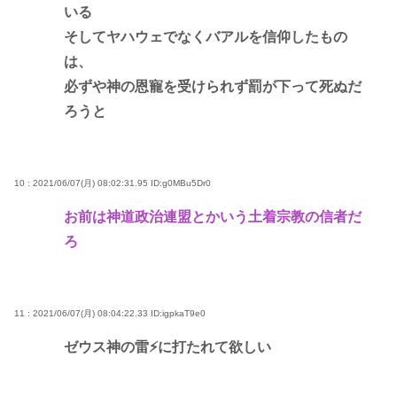
いる
そしてヤハウェでなくバアルを信仰したもの
は、
必ずや神の恩寵を受けられず罰が下って死ぬだ
ろうと
10 : 2021/06/07(月) 08:02:31.95
ID:g0MBu5Dr0
お前は神道政治連盟とかいう土着宗教の信者だ
ろ
11 : 2021/06/07(月) 08:04:22.33
ID:igpkaT9e0
ゼウス神の雷⚡に打たれて欲しい