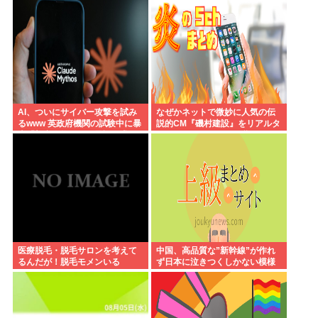
AI、ついにサイバー攻撃を試み
なぜかネットで微妙に人気の伝
るwww 英政府機関の試験中に暴
説的CM『磯村建設』をリアルタ
走「架空人物になり承認要求」
イムで見たことあるお爺さんモ
メンは存在するのか？
医療脱毛・脱毛サロンを考えて
中国、高品質な”新幹線”が作れ
るんだが！脱毛モメンいる
ず日本に泣きつくしかない模様
か？？
www