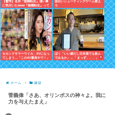
【驚愕】名作『無職転生』凄い事
面白いシューティングゲーム教え
に気付いたwww『無職転生』って
ろ
なろうっぽくないからおすすめっ
て言われたから見たのだけど…も
しかして…
セカンドサマーウイカ、AVになっ
ぼく「いい歳だし日本酒でも飲ん
てしまう…「このAV最高やで！」
でみるか」→「 まっず、、、」
ホーム
嫌儲
菅義偉「さあ、オリンポスの神々よ。我に
力を与えたまえ」