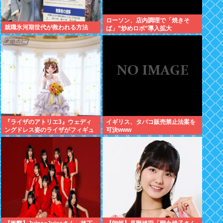
ローソン、店内調理で「焼きそ
就職氷河期世代が救われる方法
ば」”炒めロボ”導入拡大
『ライザのアトリエ3』ウェディ
イギリス、タバコ販売禁止法案を
ングドレス姿のライザがフィギュ
可決www
ア化キタ───(ﾟ∀ﾟ)───!!!!!