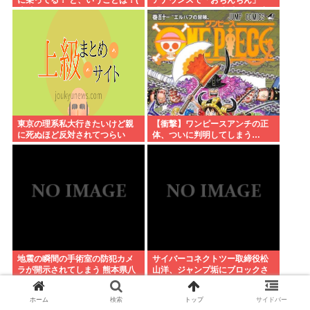
に乗ってる！ と、いうことは！(
アナウンスで「おちんちん」
*ﾟ∀ﾟ)=3ムッハー」 ボロン。
「ちんぽ」などと連呼する不審
な音声が大音量で流れる 犯人は
不明
東京の理系私大行きたいけど親
【衝撃】ワンピースアンチの正
に死ぬほど反対されてつらい
体、ついに判明してしまう…
地震の瞬間の手術室の防犯カメ
サイバーコネクトツー取締役松
ラが開示されてしまう 熊本県八
山洋、ジャンプ垢にブロックさ
代
れてお気持ち表明。何かあった
らまず晒す！これが令和のレス
ホーム
検索
トップ
サイドバー
バや！