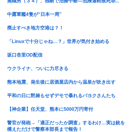
無職男（３４）、独断で治療中断―危険運転致死罪...
中露軍艦4隻が“日本一周”
廃止すべき地方空港は？！
「Linuxで十分じゃね…？」世界が気付き始める
坂口杏里OD配信
ウクライナ、ついに力尽きる
熊本地震、発生後に居酒屋店内から温泉が吹き出す
平和の日に黙祷もせずデモで暴れるパヨクさんたち
【神企業】任天堂、熊本に5000万円寄付
警官が発砲→「適正だったか調査」するわけ…実は銃を
構えただけで警察本部長まで報告！