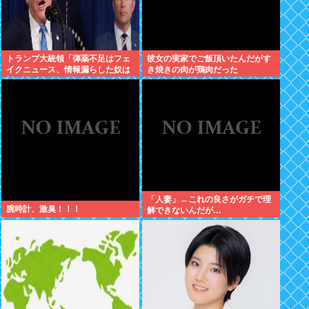
トランプ大統領「弾薬不足はフェ
彼女の実家でご飯頂いたんだがす
イクニュース、情報漏らした奴は
き焼きの肉が鶏肉だった
極刑」
「人妻」←これの良さがガチで理
腕時計、激臭！！！
解できないんだが…