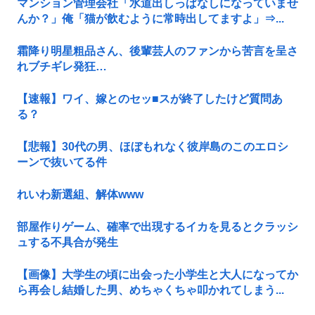
マンション管理会社「水道出しっぱなしになっていませ
んか？」俺「猫が飲むように常時出してますよ」⇒...
霜降り明星粗品さん、後輩芸人のファンから苦言を呈さ
れブチギレ発狂…
【速報】ワイ、嫁とのセッ■スが終了したけど質問あ
る？
【悲報】30代の男、ほぼもれなく彼岸島のこのエロシ
ーンで抜いてる件
れいわ新選組、解体www
部屋作りゲーム、確率で出現するイカを見るとクラッシ
ュする不具合が発生
【画像】大学生の頃に出会った小学生と大人になってか
ら再会し結婚した男、めちゃくちゃ叩かれてしまう...