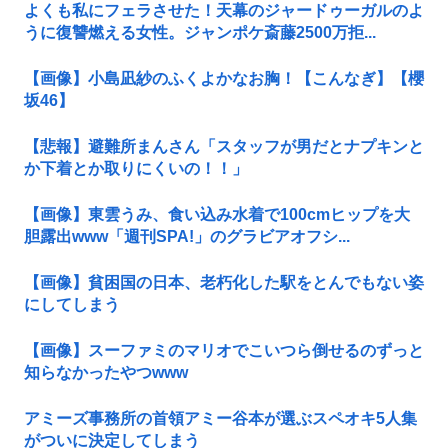
よくも私にフェラさせた！天幕のジャードゥーガルのよ
うに復讐燃える女性。ジャンポケ斎藤2500万拒...
【画像】小島凪紗のふくよかなお胸！【こんなぎ】【櫻
坂46】
【悲報】避難所まんさん「スタッフが男だとナプキンと
か下着とか取りにくいの！！」
【画像】東雲うみ、食い込み水着で100cmヒップを大
胆露出www「週刊SPA!」のグラビアオフシ...
【画像】貧困国の日本、老朽化した駅をとんでもない姿
にしてしまう
【画像】スーファミのマリオでこいつら倒せるのずっと
知らなかったやつwww
アミーズ事務所の首領アミー谷本が選ぶスペオキ5人集
がついに決定してしまう