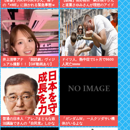
【衝撃】Juice=Juiceさん、格下
【朗報】長野桃羽「嗣永桃子さん
の『≠ME』に抜かれる緊急事態ｗ
と道重さゆみさんが理想のアイド
ｗｗｗｗｗｗｗｗｗｗｗ
ル像」
井上清華アナ 「朗読劇」ヴィジ
ドイツ人、熱中症で1ヶ月で9600
ュアル撮影！！【GIF動画あり】
人死亡www
普通の日本人「アレ..?まともな政
「ガンダムW」 一人クソダサい機
治議論できんの『自民党』しかな
体がいるよな
くね？左って下品な言葉しか使え