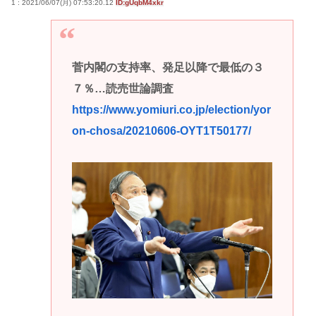
1 : 2021/06/07(月) 07:53:20.12
ID:gUqbM4xkr
菅内閣の支持率、発足以降で最低の３
７％…読売世論調査
https://www.yomiuri.co.jp/election/yor
on-chosa/20210606-OYT1T50177/