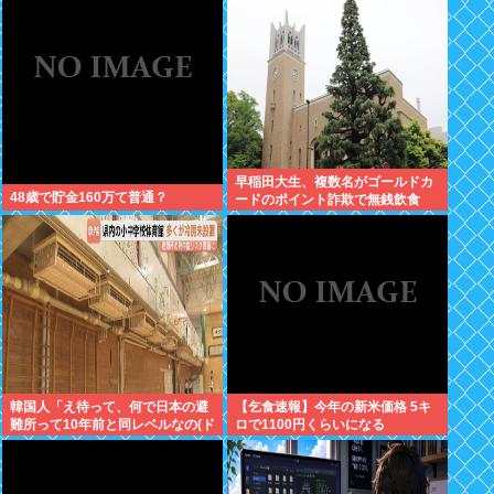
ない のイメージ」
早稲田大生、複数名がゴールドカ
48歳で貯金160万て普通？
ードのポイント詐欺で無銭飲食
韓国人「え待って、何で日本の避
【乞食速報】今年の新米価格 5キ
難所って10年前と同レベルなの(ド
ロで1100円くらいになる
ン引き