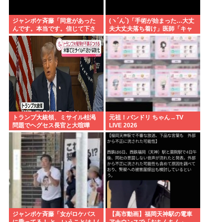
ジャンポケ斉藤「同意があった
(ヽ´ん`)「手術が始まった…大丈
んです。本当です。信じて下さ
夫大丈夫落ち着け」医師「キャ
い」 ←何でこの主張が通らない
ー地震よー！」(;ﾟんﾟ)「！？」
の？
トランプ大統領、ミサイル枯渇
元祖！バンドリ ちゃん→TV
問題でヘグセス長官と大喧嘩
LIVE 2026
ジャンポケ斉藤「女がロケバス
【高市動画】福岡天神駅の電車