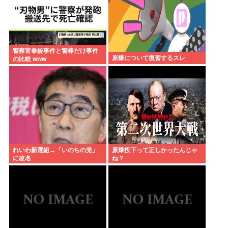
警察官拳銃事件と警棒だけ事件
原爆について復習するスレ
の比較 www
れいわ新選組→「いのちの党」
原爆投下って正しかったんじゃ
に改名
ね？