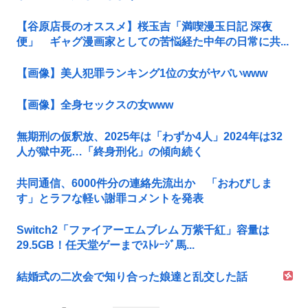
【谷原店長のオススメ】桜玉吉「満喫漫玉日記 深夜
便」 ギャグ漫画家としての苦悩経た中年の日常に共...
【画像】美人犯罪ランキング1位の女がヤバいwww
【画像】全身セックスの女www
無期刑の仮釈放、2025年は「わずか4人」2024年は32
人が獄中死…「終身刑化」の傾向続く
共同通信、6000件分の連絡先流出か 「おわびしま
す」とラフな軽い謝罪コメントを発表
Switch2「ファイアーエムブレム 万紫千紅」容量は
29.5GB！任天堂ゲーまでｽﾄﾚｰｼﾞ馬...
結婚式の二次会で知り合った娘達と乱交した話