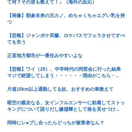
て何？その逆も教えて！」（海外の反応）
【画像】朝倉未来の元カノ、めちゃくちゃエグい乳を持
つ
【悲報】ジャンポケ斉藤、ロケバスでフェラさせてすべ
てを失う
正直地方都市が一番住みやすいよな
【悲報】ワイ（28）、中学時代の同窓会に行った結果
マジで絶望してしまう・・・・・・理由がこちら・...
片道10km以上通勤してる奴、おすすめの車教えて
暇空の親友なる、女インフルエンサーに粘着してストッ
キングについて語りだし嫌儲卿として格を見せつけ...
同時にレ●プし合ったらどっちが被害者なん？