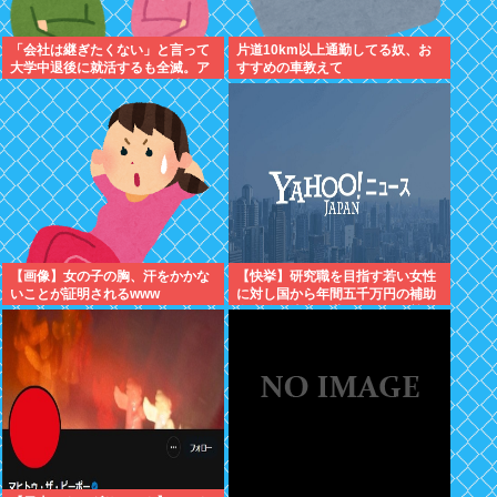
「会社は継ぎたくない」と言って
片道10km以上通勤してる奴、お
大学中退後に就活するも全滅。ア
すすめの車教えて
ルバイトすら受からない元彼
【画像】女の子の胸、汗をかかな
【快挙】研究職を目指す若い女性
いことが証明されるwww
に対し国から年間五千万円の補助
金支給を決定！世界一位の男尊女
卑国家脱出へ