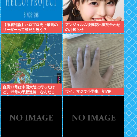
【徹底討論】ハロプロ史上最高の
アンジュルム後藤花出演見合わせ
リーダーって誰だと思う？
のお知らせ
台風13号は中国大陸に行ったけ
ワイ、マジで小学生、初VIP
ど、15号の予想進路…なんだこ
れ？