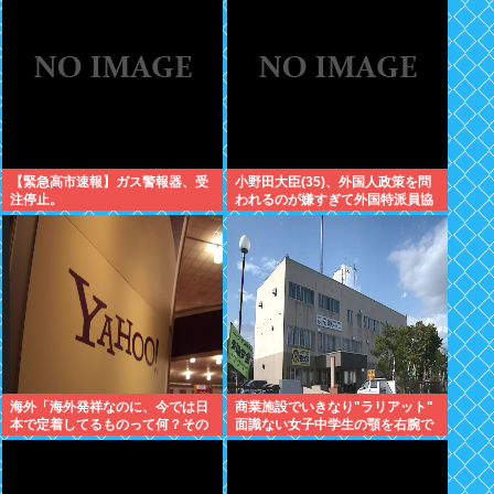
【緊急高市速報】ガス警報器、受
小野田大臣(35)、外国人政策を問
注停止。
われるのが嫌すぎて外国特派員協
会の招待を連続拒否www
海外「海外発祥なのに、今では日
商業施設でいきなり"ラリアット"
本で定着してるものって何？その
面識ない女子中学生の顎を右腕で
逆も教えて！」（海外の反応）
殴打 22歳女性を暴行容疑で逮捕