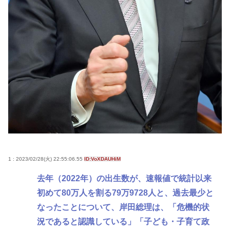
1 : 2023/02/28(火) 22:55:06.55
ID:VoXDAUHiM
去年（2022年）の出生数が、速報値で統計以来
初めて80万人を割る79万9728人と、過去最少と
なったことについて、岸田総理は、「危機的状
況であると認識している」「子ども・子育て政