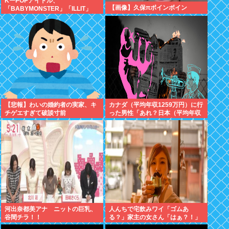
KーPOPアイドル、
【画像】久保πボインボイン
「BABYMONSTER」「ILLIT」
「RESCENE」の三国志時代に突
入！
【悲報】わいの婚約者の実家、キ
カナダ（平均年収1259万円）に行
チゲエすぎて破談寸前
った男性「あれ？日本（平均年収
443万円）のフルーツ高すぎな
い？」
河出奈都美アナ ニットの巨乳、
人んちで宅飲みワイ「ゴムあ
谷間チラ！！
る？」家主の女さん「はぁ？！」
⇒結果www