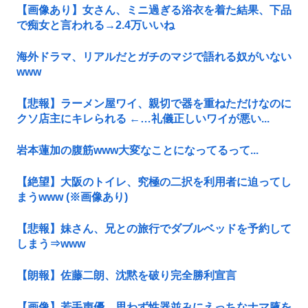
【画像あり】女さん、ミニ過ぎる浴衣を着た結果、下品
で痴女と言われる→2.4万いいね
海外ドラマ、リアルだとガチのマジで語れる奴がいない
www
【悲報】ラーメン屋ワイ、親切で器を重ねただけなのに
クソ店主にキレられる ←…礼儀正しいワイが悪い...
岩本蓮加の腹筋www大変なことになってるって...
【絶望】大阪のトイレ、究極の二択を利用者に迫ってし
まうwww (※画像あり)
【悲報】妹さん、兄との旅行でダブルベッドを予約して
しまう⇒www
【朗報】佐藤二朗、沈黙を破り完全勝利宣言
【画像】若手声優、思わず性器並みにえっちなナマ腋を