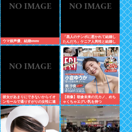
「黒人のチンポに惹かれて結婚し
ウマ娘声優、結婚www
たんだろ」ケニア人男性と結婚し
た日本人女性（31）に”誹謗中
傷”殺到
彼女があまりにできないからイオ
【画像】朝倉未来の元カノ、めち
ンモールで通りすがりの女性に連
ゃくちゃエグい乳を持つ
絡先書いた紙渡すよ