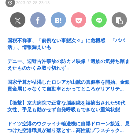
2023.02.28 23:13
国税不祥事、「前例ない事態次々」に危機感 「パパ
活」、情報漏えいも
デニー、辺野古沖事故の防カメ映像「遺族の気持ち踏ま
えたものかくみ取り切れず」
国家予算が枯渇したロシアが山賊の真似事を開始、金銀
貴金属じゃなくて自動車とかってところがリアリテ...
【衝撃】京大病院で正常な脳組織を誤摘出された50代
女性、手足も動かせず自発呼吸もできない重篤状態...
ドイツ空港のウクライナ輸送機に自爆ドローン接近、見
つけた空港職員が蹴り落とす…高性能プラスチック...