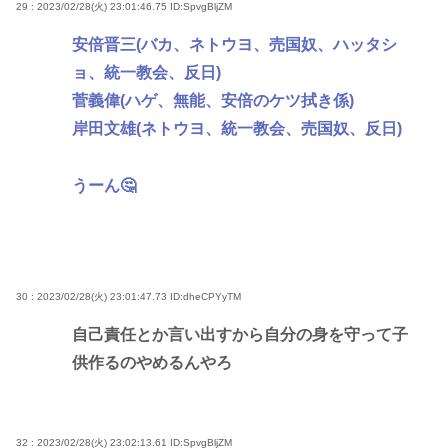
29 : 2023/02/28(火) 23:01:46.75
ID:SpvgBljZM
安倍晋三(バカ、ネトウヨ、売国奴、ハッタシ
ョ、統一教会、反日)
菅義偉(ハゲ、無能、安倍のケツ拭き係)
岸田文雄(ネトウヨ、統一教会、売国奴、反日)
うーん🤔
30 : 2023/02/28(火) 23:01:47.73
ID:dheCPYyTM
自己責任とか言い出すから自分の身を守って子
供作るのやめるんやろ
32 : 2023/02/28(火) 23:02:13.61
ID:SpvgBljZM