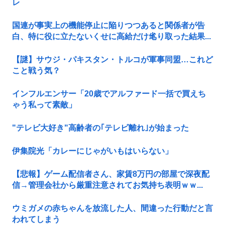
レ
国連が事実上の機能停止に陥りつつあると関係者が告
白、特に役に立たないくせに高給だけ毟り取った結果...
【謎】サウジ・パキスタン・トルコが軍事同盟…これど
こと戦う気？
インフルエンサー「20歳でアルファード一括で買えち
ゃう私って素敵」
"テレビ大好き"高齢者の｢テレビ離れ｣が始まった
伊集院光「カレーにじゃがいもはいらない」
【悲報】ゲーム配信者さん、家賃8万円の部屋で深夜配
信→管理会社から厳重注意されてお気持ち表明ｗｗ...
ウミガメの赤ちゃんを放流した人、間違った行動だと言
われてしまう