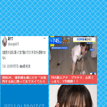
現役JK、違和感を感じだす「女批
TBS新人アナ ブラチラ、お尻く
判する奴に限って女でヌイてたり
っきり、Y字開脚！！
するから意味わからなくなってき
た 」