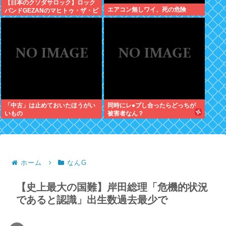
【日本のクソダサロック】ロック
エアコン無しワイ、死の危険
バンドGEZANのマヒトゥ・ザ・ピ
ーポーさん 高市総理を批判し公
金チューチューしながら女性に性
的暴行していた
「中古」は止めておいたほうがい
同時にレ●プし合ったらどっちが
いもの
被害者なん？
ホーム
なんG
【史上最大の国難】岸田総理「危機的状況
であると認識」出生数過去最少で