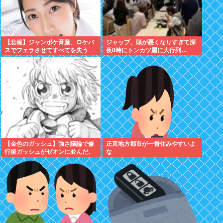
【悲報】ジャンポケ斉藤、ロケバ
ジャップ、頭が悪くなりすぎて深
スでフェラさせてすべてを失う
夜0時にトンカツ屋に大行列…
【金色のガッシュ】強さ議論で修
正直地方都市が一番住みやすいよ
行後ガッシュがゼオンに並んだ、
な
超えてたって意見に納得いかない
んだけど