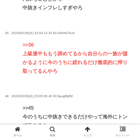
中抜きインフレしすぎやろ
45 : 2023/02/28(火) 23:04:13.32
ID:vShH47Au0
>>36
上級連中ももう諦めてるから自分らの一族が儲
かるように今のうちに絞れるだけ徹底的に搾り
取ってるんやろ
48 : 2023/02/28(火) 23:05:09.40
ID:SpvgBljZM
>>45
今のうちに中抜きできるだけやって海外にトン
ズラやろな
ホーム
検索
トップ
サイドバー