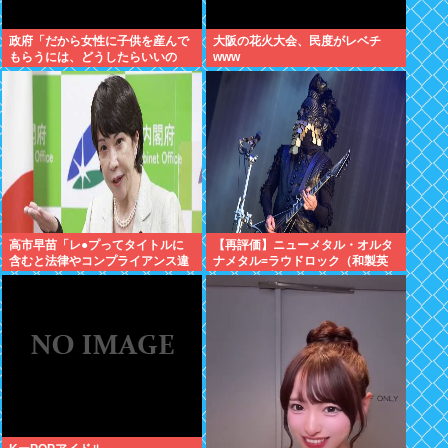
政府「だから女性に子供を産んで
大阪の花火大会、民度がレベチ
もらうには、どうしたらいいの
www
よ;;」
高市早苗「レ●プってタイトルに
【再評価】ニューメタル・オルタ
含むと法律やコンプライアンス違
ナメタル=ラウドロック（和製英
反だけどメスガキわからせなら問
語）がZに刺さってるらしい。お
題ないわ」異常だろ日本
前らがキッズの頃好きだったバン
ドは何？