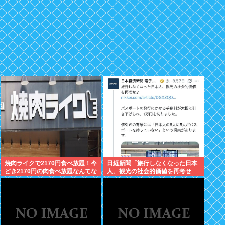
焼肉ライクで2170円食べ放題！今
日経新聞「旅行しなくなった日本
どき2170円の肉食べ放題なんてな
人、観光の社会的価値を再考せ
いぞ！
よ」→炎上www