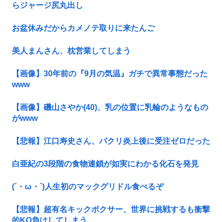
らジャージ尻丸出し
お盆休みだからカメノテ取りに来たんご
美人まんさん、枕営業してしまう
【画像】30年前の『9月の気温』ガチで異常事態だった
www
【画像】磯山さやか(40)、乳の位置に乳輪のようなもの
がwww
【悲報】江口寿史さん、パクリ炎上後に受注ゼロだった
白亜紀の3段階の食物連鎖が如実にわかる化石を発見
(´・ω・`)人生初のマックグリドル食べるぞ
【悲報】超有名キックボクサー、世界に挑戦するも衝撃
的KO負けしてしまう…