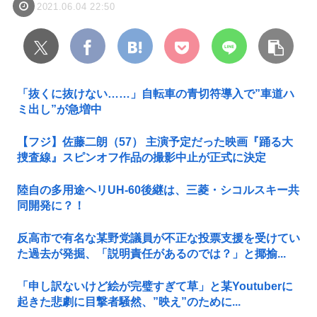
2021.06.04 22:50
「抜くに抜けない……」自転車の青切符導入で”車道ハ
ミ出し”が急増中
【フジ】佐藤二朗（57） 主演予定だった映画『踊る大
捜査線』スピンオフ作品の撮影中止が正式に決定
陸自の多用途ヘリUH-60後継は、三菱・シコルスキー共
同開発に？！
反高市で有名な某野党議員が不正な投票支援を受けてい
た過去が発掘、「説明責任があるのでは？」と揶揄...
「申し訳ないけど絵が完璧すぎて草」と某Youtuberに
起きた悲劇に目撃者騒然、”映え”のために...