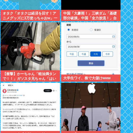
オタク「オタクは経済を回す！ア
中国「大豪雨！」三峡ダム「基礎
ニメグッズに3万使っちゃおw」一
部分破損」中国「全力放流！」台
般人「車に500万、家に3000万、
風13号「中国上陸予測」台風15号
観光して5万、交際費に5万」
「中国接近（画像」中国「台風同
時上陸！（穀物生産が壊滅危機」
→
【衝撃】かーちゃん「軽油満タン
大学生ワイ、株で大儲けwww
で！！」ガソスタ兄ちゃん「はい
(レギュラーの間違いだろな…)」
⇒結果ｗｗ