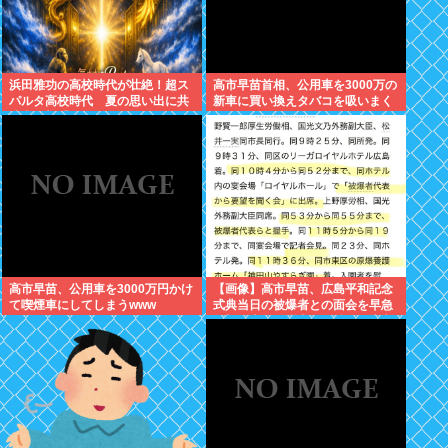
浜田雅功の高校時代が壮絶！超ス
高市早苗首相、公用車を3000万の
パルタ高校時代 夏の思い出に共
新車に買い換えタバコを吸いまく
演者衝撃「ええ？」
っていた
高市早苗、公用車を3000万円かけ
【画像】高市早苗、広島平和記念
て喫煙車にしてしまうwww
式典当日の被爆者との面会を早急
に切り上げた理由は午後から東京
で歯医者に行くためでしたwww