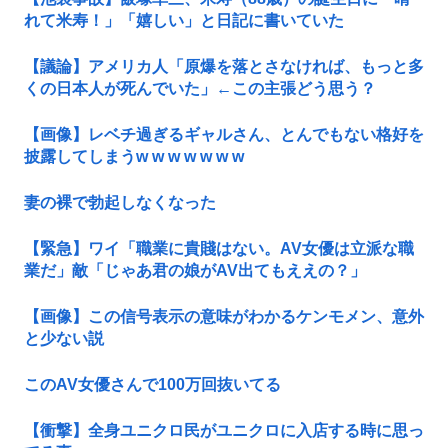
れて米寿！」「嬉しい」と日記に書いていた
【議論】アメリカ人「原爆を落とさなければ、もっと多
くの日本人が死んでいた」←この主張どう思う？
【画像】レベチ過ぎるギャルさん、とんでもない格好を
披露してしまうw w w w w w w
妻の裸で勃起しなくなった
【緊急】ワイ「職業に貴賤はない。AV女優は立派な職
業だ」敵「じゃあ君の娘がAV出てもええの？」
【画像】この信号表示の意味がわかるケンモメン、意外
と少ない説
このAV女優さんで100万回抜いてる
【衝撃】全身ユニクロ民がユニクロに入店する時に思っ