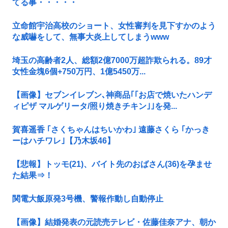
てる事・・・・・
立命館宇治高校のショート、女性審判を見下すかのよう
な威嚇をして、無事大炎上してしまうwww
埼玉の高齢者2人、総額2億7000万超詐欺られる。89才
女性金塊6個+750万円、1億5450万...
【画像】セブンイレブン､神商品｢｢お店で焼いたハンデ
ィピザ マルゲリータ/照り焼きチキン｣｣を発...
賀喜遥香 ｢さくちゃんはちいかわ｣ 遠藤さくら ｢かっき
ーはハチワレ｣【乃木坂46】
【悲報】トッモ(21)、バイト先のおばさん(36)を孕ませ
た結果⇒！
関電大飯原発3号機、警報作動し自動停止
【画像】結婚発表の元読売テレビ・佐藤佳奈アナ、朝か