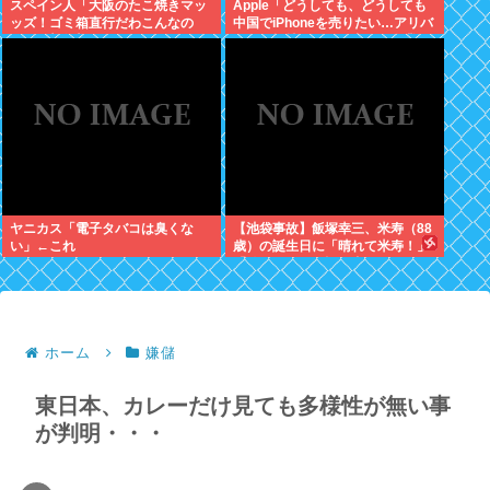
スペイン人「大阪のたこ焼きマッ
Apple「どうしても、どうしても
ッズ！ゴミ箱直行だわこんなの
中国でiPhoneを売りたい…アリバ
w」←大炎上してしまう
バさん提携しよ！」中国AI企業に
追い風
ヤニカス「電子タバコは臭くな
【池袋事故】飯塚幸三、米寿（88
い」←これ
歳）の誕生日に「晴れて米寿！」
「嬉しい」と日記に書いていた
ホーム
嫌儲
東日本、カレーだけ見ても多様性が無い事
が判明・・・