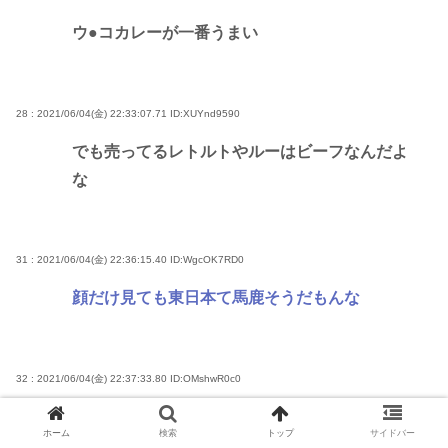
ウ●コカレーが一番うまい
28 : 2021/06/04(金) 22:33:07.71
ID:XUYnd9590
でも売ってるレトルトやルーはビーフなんだよ
な
31 : 2021/06/04(金) 22:36:15.40
ID:WgcOK7RD0
顔だけ見ても東日本て馬鹿そうだもんな
32 : 2021/06/04(金) 22:37:33.80
ID:OMshwR0c0
>>31
ホーム
検索
トップ
サイドバー
おまえこそ冗談は顔だけにしとけよ