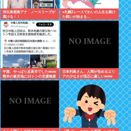
河出奈都美アナ ノースリーブが
●札幌2レースでわいの人生を賭け
透ける！！
た戦いが始まる…
中国、やっぱり反高市でしたwww
日本列島さん、人間が住めるエリ
熊本の被災地に10トンの支援物資
アの少なさが流石に厳しいwww
を輸送…