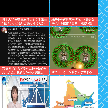
日本人JDが韓国旅行しまくる理由
妊娠中の倖田來未(43)、ド派手な
1位「いい出会いがありそうだか
ネイルを披露「世界一可愛い妊
ら」
婦」と称賛の声
70過ぎてからドラクエ10を始めた
スプラトゥーン詰まらな過ぎる
おじさん、急逝したせいで娘に
色々開示されてしまう