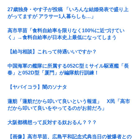
27歳独身・やす子が投稿 「いろんな結婚発表で盛り上
がってますが アラサー1人暮らしも…」
高市早苗「食料自給率を限りなく100%に近づけてい
く」→食料自給率が日本史上最低になってしまう
【給与相談】これって待遇いいですか？
中国海軍の艦隊に所属する052C型ミサイル駆逐艦「長
春」と052D型「厦門」が編隊航行訓練！
【ヤバイコラ】闇のソナタ
蓮舫「蓮舫だから叩いて良いという報道」 X民「高市
だから叩いて良いをやってるのがお前だろ」
大阪都構想って反対する奴おるん？？？
【画像】高市早苗、広島平和記念式典当日の被爆者との