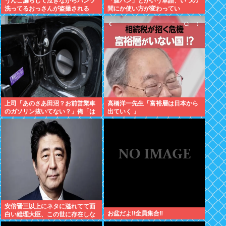
うんこ漏らして泣きながらパンツ
「腹パン」とかいう単語、いつの
洗ってるおっさんが盗撮される
間にか使い方が変わってい
た・・・・・
上司「あのさあ田沼？お前営業車
高橋洋一先生「富裕層は日本から
のガソリン抜いてない？」俺「は
出ていく 」
ぁ？どういうことすか？」上司
「自分の車に入れ替えたりしてな
い？？」⇒結果ｗｗ
安倍晋三以上にネタに溢れてて面
お盆だよ‼全員集合‼
白い総理大臣、この世に存在しな
い説www