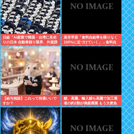
日経「AI産業で韓国・台湾に見劣
高市早苗「食料自給率を限りなく
りの日本 自動車頼り限界、外資誘
100%に近づけていく」→食料自
致が必要」どう思う？
給率が日本史上最低になってしま
う
【給与相談】これって待遇いいで
鯖、高騰。輸入鯖も高騰で加工業
すか？
者の約2割が倒産廃業 もう大衆魚
から高級魚へ…