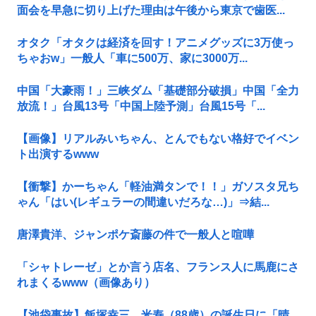
面会を早急に切り上げた理由は午後から東京で歯医...
オタク「オタクは経済を回す！アニメグッズに3万使っ
ちゃおw」一般人「車に500万、家に3000万...
中国「大豪雨！」三峡ダム「基礎部分破損」中国「全力
放流！」台風13号「中国上陸予測」台風15号「...
【画像】リアルみいちゃん、とんでもない格好でイベン
ト出演するwww
【衝撃】かーちゃん「軽油満タンで！！」ガソスタ兄ち
ゃん「はい(レギュラーの間違いだろな…)」⇒結...
唐澤貴洋、ジャンポケ斎藤の件で一般人と喧嘩
「シャトレーゼ」とか言う店名、フランス人に馬鹿にさ
れまくるwww（画像あり）
【池袋事故】飯塚幸三、米寿（88歳）の誕生日に「晴