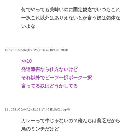
何でやっても美味いのに固定観念でいつもこれ
一択これ以外はありえないとか言う奴は勿体な
いよな
18 : 2021/06/04(金) 22:27:16.78
ID:bCnLtfHdr
>>10
発達障害なら仕方ないけど
それ以外でビーフ一択ポーク一択
言ってる奴はどうかしてる
11 : 2021/06/04(金) 22:21:17.49
ID:UtC1ueqV0
カレーって牛じゃないの？俺んちは貧乏だから
鳥のミンチだけど