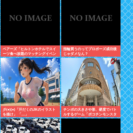
ペアーズ「ヒルトンホテルでスイ
指輪買うのってプロポーズ成功後
ーツ食べ放題のマッチングイベン
じゃダメなん？
トやるぞ。女2500円男7000円
な」→女だけ埋まるwww
彡(●)(●)「汗だくのJKのイラスト
チンポの大きさや形、硬度でバト
を描け」 「…」
ルするゲーム「ポコチンモンスタ
ー」を作ろうと思う