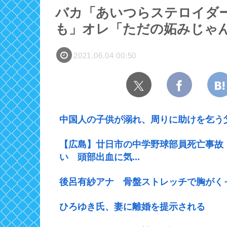
バカ「あいつらステロイダ
も」オレ「ただの妬みじゃ
2021.06.04 00:50
中国人の子供が溺れ、周りに助けを乞う
【広島】廿日市の中学野球部員死亡事故
い 頭部出血に気...
後呂有紗アナ 骨盤ストレッチで胸がく
ひろゆき氏、妻に離婚を提示される