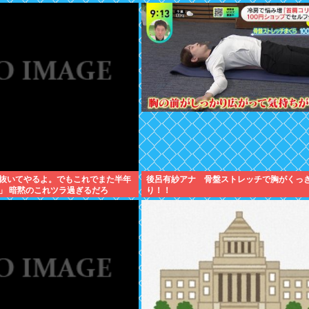
抜いてやるよ。でもこれでまた半年
後呂有紗アナ 骨盤ストレッチで胸がくっ
」 暗黙のこれツラ過ぎるだろ
り！！