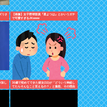
ズリさ
【画像】女子野球部員『星よつは』とかいうガチ
で可愛すぎるJKwww
参加し
30歳で初めてできた彼女(32)が「どういう神経し
てたらそんなこと言えるの？」と激怒、その理由
がｗｗｗ