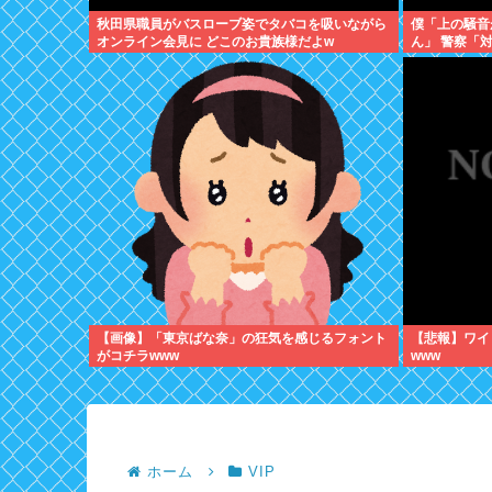
秋田県職員がバスローブ姿でタバコを吸いながら
僕「上の騒音
オンライン会見に どこのお貴族様だよw
ん」 警察「
【画像】「東京ばな奈」の狂気を感じるフォント
【悲報】ワイ
がコチラwww
www
ホーム
VIP