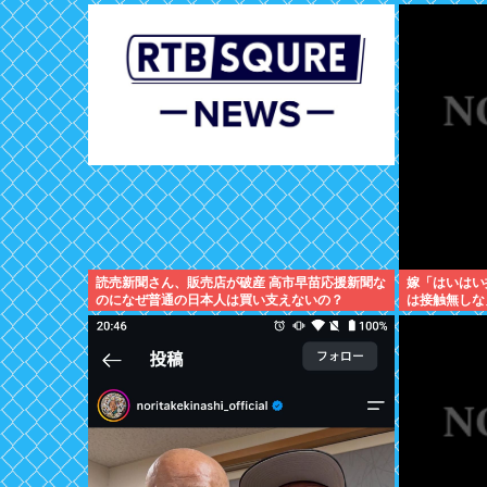
読売新聞さん、販売店が破産 高市早苗応援新聞な
嫁「はいはい
のになぜ普通の日本人は買い支えないの？
は接触無しな