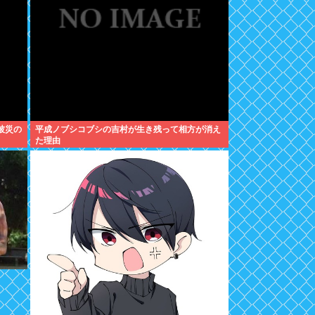
被災の
平成ノブシコブシの吉村が生き残って相方が消え
た理由