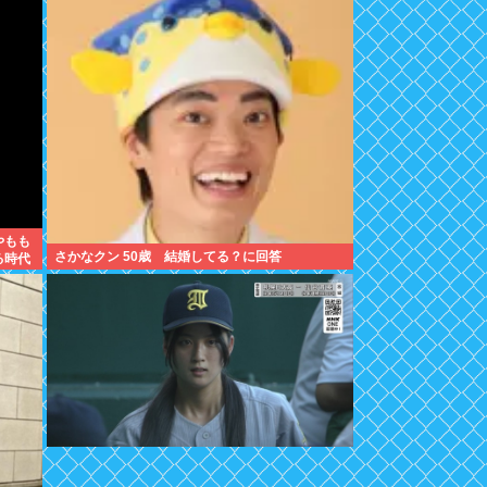
やもも
さかなクン 50歳 結婚してる？に回答
る時代