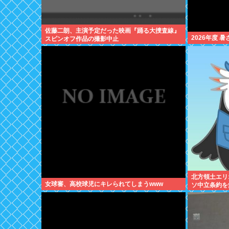
佐藤二朗、主演予定だった映画『踊る大捜査線』
2026年度 
スピンオフ作品の撮影中止
北方領土エリ
女球審、高校球児にキレられてしまうwww
ソ中立条約を
侵攻を開始し