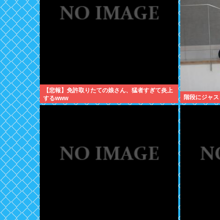
【悲報】免許取りたての娘さん、猛者すぎて炎上
階段にジャス
するwww