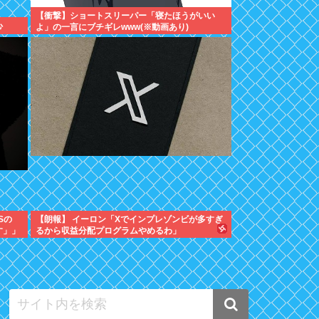
【衝撃】ショートスリーパー「寝たほうがいい
心
よ」の一言にブチギレwww(※動画あり)
Sの
【朗報】 イーロン「Xでインプレゾンビが多すぎ
す」」
るから収益分配プログラムやめるわ」