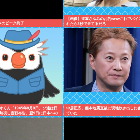
【画像】道重さゆみのお乳wwwこれでパイ
暑さのピーク終了
れたら3秒で果てるだろ
オくん「1945年8月8日、ソ連は日
中居正広、熊本地震直後に現地炊き出しに
無視し宣戦布告、翌9日に日本への
ていた
たぜ！」