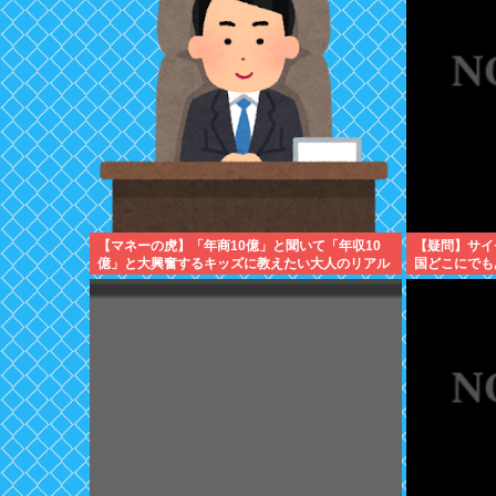
【マネーの虎】「年商10億」と聞いて「年収10
【疑問】サイ
億」と大興奮するキッズに教えたい大人のリアル
国どこにでも