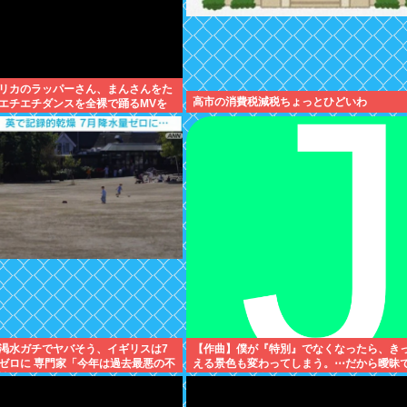
リカのラッパーさん、まんさんをた
高市の消費税減税ちょっとひどいわ
エチエチダンスを全裸で踊るMVを
❤
渇水ガチでヤバそう、イギリスは7
【作曲】僕が『特別』でなくなったら、き
ゼロに 専門家「今年は過去最悪の不
える景色も変わってしまう。⋯だから曖昧
性」
い。どうか、白黒ハッキリさせないで