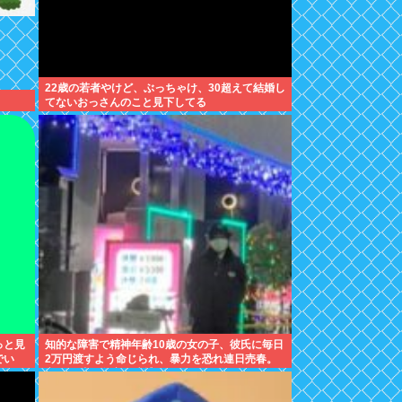
22歳の若者やけど、ぶっちゃけ、30超えて結婚し
てないおっさんのこと見下してる
っと見
知的な障害で精神年齢10歳の女の子、彼氏に毎日
でい
2万円渡すよう命じられ、暴力を恐れ連日売春。
客の82歳を殺害し逮捕