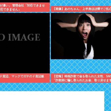
が凄い」 管理会社「対応できませ
【画像】あのちゃん、上半身ほぼ裸でご乱
対応できません」
ド底辺、マックでガチのド底辺飯
【悲報】特殊詐欺で金を取られた女性、SN
「詐欺師に騙し取られたお金、取り戻せま
に釣られさらに240万円失うwww