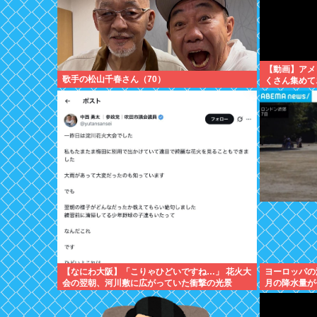
【動画】アメ
歌手の松山千春さん（70）
くさん集めて
撮ってしまう
【なにわ大阪】「こりゃひどいですね…」 花火大
ヨーロッパの
会の翌朝、河川敷に広がっていた衝撃の光景
月の降水量が
作になる可能