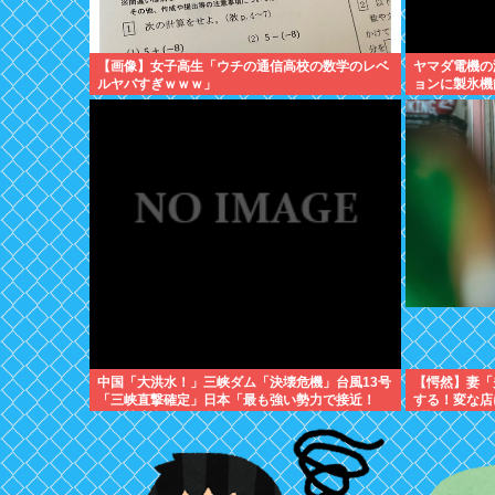
【画像】女子高生「ウチの通信高校の数学のレベ
ヤマダ電機の
ルヤバすぎｗｗｗ」
ョンに製氷機
中国「大洪水！」三峡ダム「決壊危機」台風13号
【愕然】妻「
「三峡直撃確定」日本「最も強い勢力で接近！
する！変な店
（伊勢湾台風級」台風13号と15号「中国本土でぶ
「調べたとこ
つかり合う（前代未聞」→