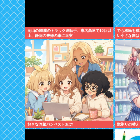
岡山の60歳のトラック運転手、東名高速で10回以
でも移民を積
上、静岡の夫婦の車に追突
い小さな国は
るとただのネ
好きな惣菜パンベスト3は?
髭剃りの替え