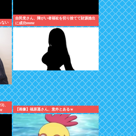
自民党さん、障がい者福祉を切り捨てて財源捻出
らない
に成功www
3)、
【画像】福原遥さん、意外とあるｗ
w