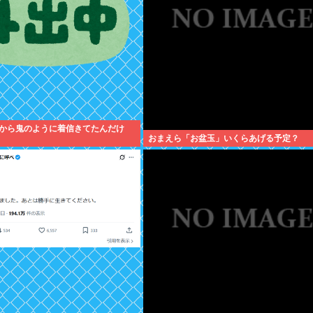
から鬼のように着信きてたんだけ
おまえら「お盆玉」いくらあげる予定？