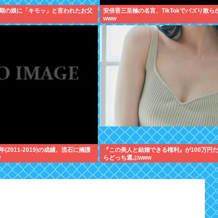
期の娘に「キモッ」と言われたお父
安倍晋三至極の名言、TikTokでバズり散ら
www
(2011-2019)の成績、流石に擁護
『この美人と結婚できる権利』が100万円
w
らどっち選ぶwww