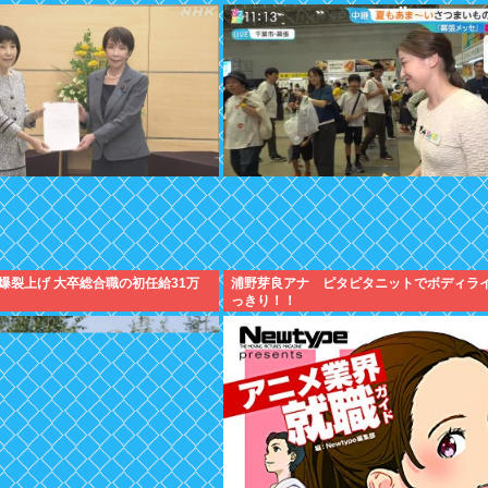
爆裂上げ 大卒総合職の初任給31万
浦野芽良アナ ピタピタニットでボディラ
っきり！！