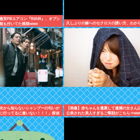
激安PBエアコン『RIAIR』、オプシ
久しぶりの嫁へのセクロスの誘い方、わか
能も付いてた模様www
夫から知らないシャンプーの匂いが
【画像】赤ちゃんを遺棄して逮捕の女さん(2
に行ってるに違いない！！！」探偵
公表された美人すぎるご尊顔がこちら⇒ww
ろ･･･」⇒結果ｗｗ