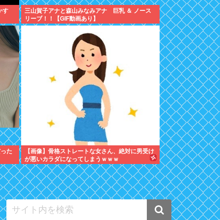
かす
三山賀子アナと森山みなみアナ 巨乳 ＆ ノース
リーブ！！【GIF動画あり】
だった
【画像】骨格ストレートな女さん、絶対に男受け
が悪いカラダになってしまうｗｗｗ