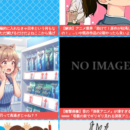
極的に入れなきゃ日本という何もな
【解決】アニメ業界「助けて！原作が枯渇
ただ滅びるだけだよねここから逃げ
の！」←いや既存作品の2期やったら良いよ
トウヨになりそうだと思う
【衝撃画像】昔の『深夜アニメ』が凄すぎ
刃って高過ぎじゃね？？
www「母親の前でギリギリ見れる深夜アニ
こちら…この名作アニメは…