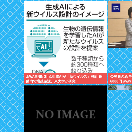
⚠WARNING!!⚠生成AIが「新ウイルス」設計 細
公務員の給与
菌内で増殖確認、米大学が研究
6000円 www