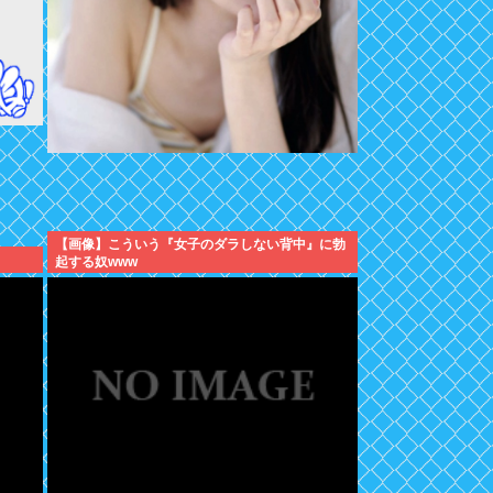
【画像】こういう『女子のダラしない背中』に勃
起する奴www