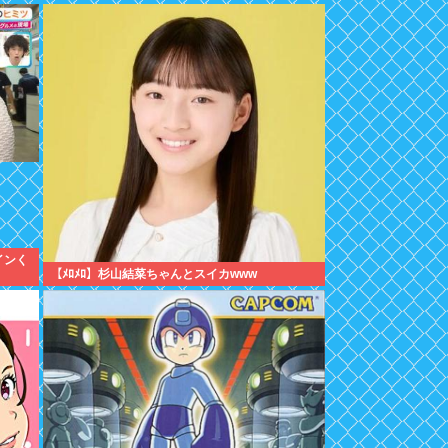
インく
【ﾒﾛﾒﾛ】杉山結菜ちゃんとスイカwww