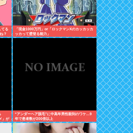
してる
「現金1000万円」or「ロックマンXのカッカッカ
ね？
ッカって壁登る能力」
る
“アンダーヘア脱毛”に中高年男性殺到のワケ…9
メ」が
年で患者数が200倍以上