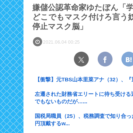
嫌儲公認革命家ゆたぼん「
どこでもマスク付けろ言う
停止マスク脳」
2021.06.04 00:25
【衝撃】元TBS山本里菜アナ（32）、
左遷された財務省エリートに待ち受ける
でもないものだが…...
国税局職員（25）、税務調査で知り合っ
円頂戴するw...