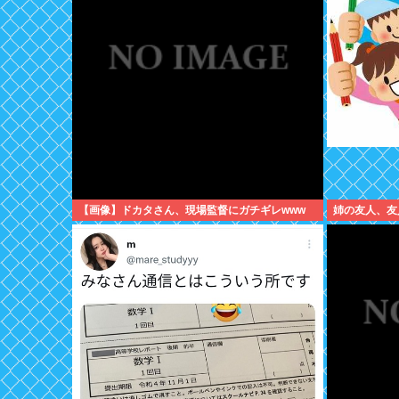
【画像】ドカタさん、現場監督にガチギレwww
姉の友人、友