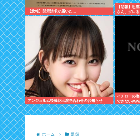
【悲報】思春
【悲報】開示請求が届いた…
さん、グレる
イチローの晩年
アンジュルム後藤花出演見合わせのお知らせ
できないww
ホーム
嫌儲