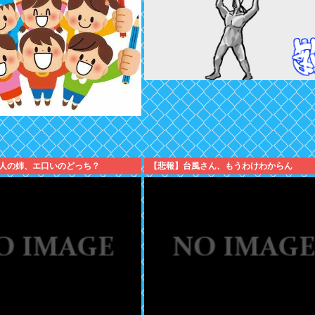
人の姉、エ口いのどっち？
【悲報】台風さん、もうわけわからん