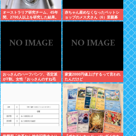
オーストラリア研究チーム、45年
赤ちゃん産めなくなったペットシ
間、2700人以上を研究した結果。
ョップのメス犬さん（6）里親募
大麻に有益な効果はほとんどな
集されてしまうwww
く、むしろ有蓋だった事を証明
おっさんのハーフパンツ、否定派
家賃2000円値上げするって言われ
が7割。女性「おっさんのすね毛
たんだけど
なんて見たくないじゃないですか
w」