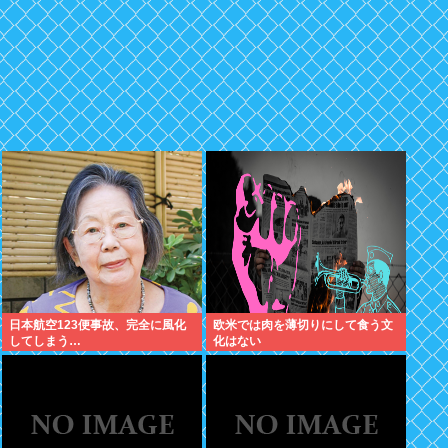
日本航空123便事故、完全に風化
欧米では肉を薄切りにして食う文
してしまう…
化はない