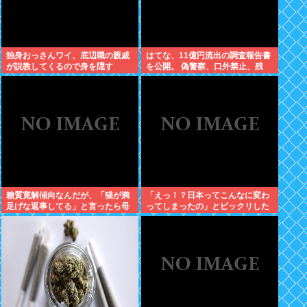
独身おっさんワイ、底辺職の親戚
はてな、11億円流出の調査報告書
が説教してくるので身を隠す
を公開。 偽警察、口外禁止、残
業・休日出勤200時間越、孤
立…。やばすぎて草はえる
糖質寛解傾向なんだが、「猫が満
「えっ！？日本ってこんなに変わ
足げな返事してる」と言ったら母
ってしまったの」とビックリした
親に「お気の毒w」と言われた
こと