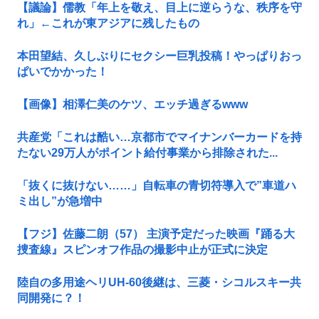
【議論】儒教「年上を敬え、目上に逆らうな、秩序を守
れ」←これが東アジアに残したもの
本田望結、久しぶりにセクシー巨乳投稿！やっぱりおっ
ぱいでかかった！
【画像】相澤仁美のケツ、エッチ過ぎるwww
共産党「これは酷い…京都市でマイナンバーカードを持
たない29万人がポイント給付事業から排除された...
「抜くに抜けない……」自転車の青切符導入で”車道ハ
ミ出し”が急増中
【フジ】佐藤二朗（57） 主演予定だった映画『踊る大
捜査線』スピンオフ作品の撮影中止が正式に決定
陸自の多用途ヘリUH-60後継は、三菱・シコルスキー共
同開発に？！