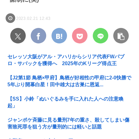
2023.02.21 12:43
セレッソ大阪がアル・アハリからシリア代表FWパブ
ロ・サバックを獲得へ 2025年のKリーグ得点王
【J2第1節 鳥栖×甲府】鳥栖が好相性の甲府に2-0快勝で
5年ぶり開幕白星！田中雄大は古巣に恩返...
【SS】小鈴「ぬいぐるみを手に入れた人への注意喚
起」
ジャンポケ斉藤に見る量刑7年の重さ、殺してしまい傷
害致死罪を狙う方が量刑的には軽いと話題