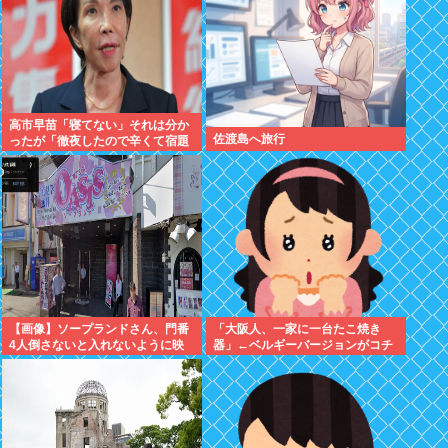
高市早苗「寝てない」それは分か
佐渡島へ旅行
ったが「徹夜したので辛くて宿題
やってません」って言う奴高市早
苗以外に見たことないのだが
【画像】ソープランドさん、門番
「大阪人、一家に一台たこ焼き
4人倒さないと入れないように映
器」←ベルギーバージョンがコチ
ってしまう
ラ・・・・・・