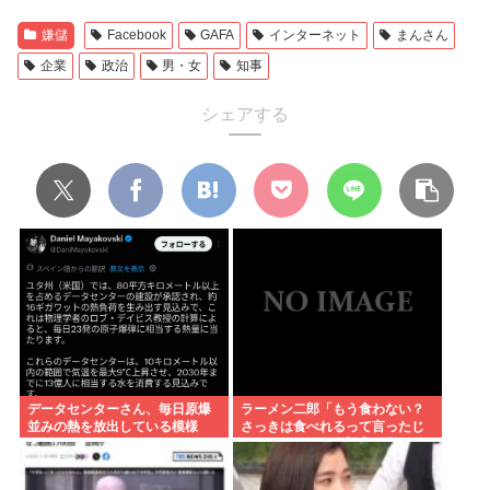
嫌儲
Facebook
GAFA
インターネット
まんさん
企業
政治
男・女
知事
シェアする
データセンターさん、毎日原爆
ラーメン二郎「もう食わない？
並みの熱を放出している模様
さっきは食べれるって言ったじ
ゃねーか！」（ヽ´ん`）「」 反
論できる？