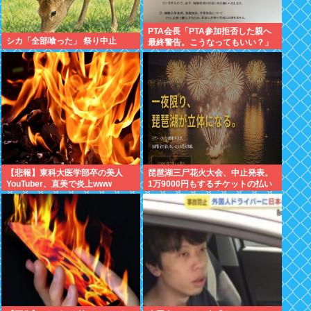
PTA会長「PTA参加拒否した親へ
シカ「全部喰った」 祭り中止
最終警告。こうなってもいい？」
（※画像あり）
【悲報】東科大医学部卒の美人
琵琶湖三尸花火大会、中止発表。
YouTuber、直美で炎上www
1万9000円もするチケットの払い
戻しは「法的専門家への相談を行
いながら」で確約せず