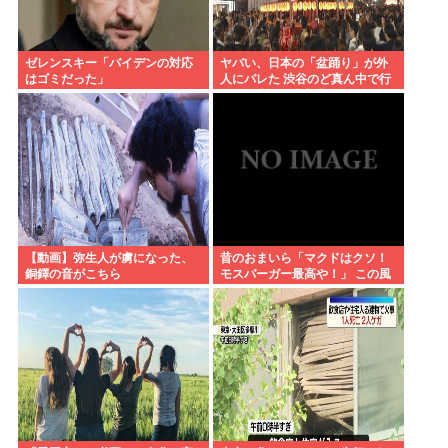
ゼレンスキー「バイデンの対応
ヤバい、日本の「盆踊り」が外
はゴミだった」
人にバレた 渋谷のど真ん中で行
われた盆踊り参加者67000人の
うち20000人が外人、ダンシン
グヒーローに熱狂
【動画】弥生人が虜になった、
昔のおまいら「マクドはクソ！
銅鐸の音がこちら
モスバーガー最高や！」 この風
潮はもう無くなった？