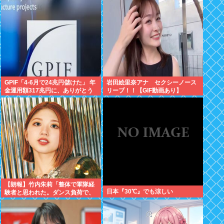
GPIF「4-6月で24兆円儲けた」 年
岩田絵里奈アナ セクシーノース
金運用額317兆円に、ありがとう
リーブ！！【GIF動画あり】
高市
【朗報】竹内朱莉「整体で軍隊経
日本『30℃』でも涼しい
験者と思われた。ダンス負荷で、
私の骨と筋肉はもうグチャグチャ
になってい