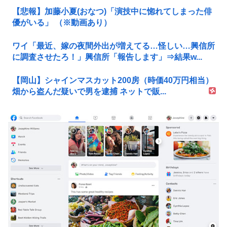
【悲報】加藤小夏(おなつ)「演技中に惚れてしまった俳
優がいる」 （※動画あり）
ワイ「最近、嫁の夜間外出が増えてる…怪しい…興信所
に調査させたろ！」興信所「報告します」⇒結果w...
【岡山】シャインマスカット200房（時価40万円相当）
畑から盗んだ疑いで男を逮捕 ネットで販...