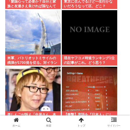
「愛国心って必要か？自分と家
東京に住んでるけど一生行かな
族と友達さえ良ければ国なんて
いだろうなって区、どこ？
どうでもいいじゃん。近所のコ
ンビニの方がまだ大切だわ」7万
いいね
米軍、パトリオットミサイルの
現在ヤフコメ時速ランキング1位
残弾が1700発を切る。対イラン
の記事がこれ。どう思う？
で大量消耗した分を補填するの
に2年以上かかる模様。
楽しんごが訴え「中居さん、本
【衝撃】言語を『日本人』にし
当にまた戻ってきてほしいで
た
す。中居さんいないテレビ
ホーム
検索
トップ
サイドバー
は…」