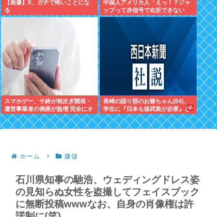
【画像】X、ガチで怖いことにな
中国人アメリカ人「えっ！？ジャ
る
ップって赤信号で右折できない
の？」
スマホゲー、サ終が相次ぎ開発・
長崎の語り部のお爺ちゃん(84)、
運営事業者の倒産が急増 完全にオ
学生に『日本も核武装が必要』と
ワコンか
言われびっくり
ホーム
嫌儲
石川県知事の馳浩、ウェディングドレス姿
の見知らぬ女性を盗撮してフェイスブック
に無断投稿wwwなお、自身の肖像権は許
諾制に(笑)