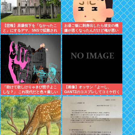
【悲報】原爆投下を「なかったこ
お昼ご飯に刺身出したら彼女の機
と」にするデマ、SNSで拡散され
嫌が悪くなったんだけど俺が悪い
てしまう
のだろうか →…これアウト？
「助けて欲しけりゃきび団子よこ
【画像】オッサン「よーし、
しな？」 これ現代だと色々厳しい
GANTZのコスプレしてコミケ行く
よな
かー」