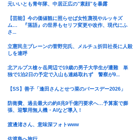
元いいとも青年隊、中居正広の”素顔”を暴露
【芸能】今の価値観に照らせば女性蔑視やルッキズ
ム… 『落語』の世界もセリフ変更や改作、現代にふ
さ...
立憲民主ブレーンの菅野完氏、メルチュ折田社長に人殺
しを連呼
北アルプス槍ヶ岳周辺で19歳の男子大学生が遭難 単
独で1泊2日の予定で入山も連絡取れず 警察が9...
【SS】善子「逢田さんとせつ菜のバースデー2026」
防衛費、過去最大の約8兆9千億円要求へ…予算案で膨
張、迎撃用無人機・AIなど導入！
渡邊渚さん、意味深フォトwww
佐渡島へ旅行