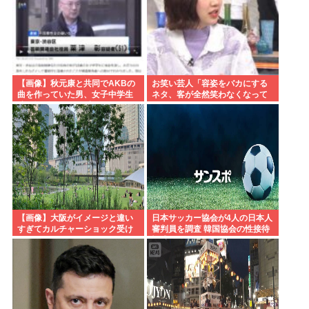
【画像】秋元康と共同でAKBの
お笑い芸人「容姿をバカにする
曲を作っていた男、女子中学生
ネタ、客が全然笑わなくなって
達と撮影した1700点のAVをネッ
きた」
トで販売していたwww
【画像】大阪がイメージと違い
日本サッカー協会が4人の日本人
すぎてカルチャーショック受け
審判員を調査 韓国協会の性接待
てる
疑惑で