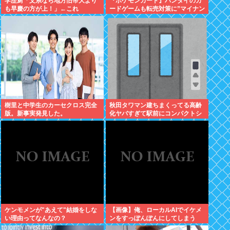
学歴厨「文系なら地方旧帝大より
『ポケモンカード』バンダイのカ
も早慶の方が上！」←これ
ードゲームも転売対策に”マイナン
バー”導入開始「効果テキメン」
樹里と中学生のカーセクロス完全
秋田タワマン建ちまくってる高齢
版。新事実発見した。
化ヤバすぎて駅前にコンパクトシ
ティつくって...
ケンモメンが"あえて"結婚をしな
【画像】俺、ローカルAIでイケメ
い理由ってなんなの？
ンをすっぽんぽんにしてしまう
www