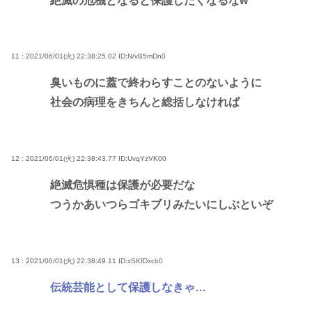
絶滅の危機となると保護したくなるなw
11 : 2021/06/01(火) 22:38:25.02
ID:N/vB5mDn0
臭いものに蓋で終わらすことのないように
社会の病理をきちんと総括しなければ
12 : 2021/06/01(火) 22:38:43.77
ID:UvqYzVK00
絶滅危惧種は保護が必要だな
つうかあいつらゴキブリみたいにしぶといぞ
13 : 2021/06/01(火) 22:38:49.11
ID:xSKfDxcb0
伝統芸能として保護しなきゃ…