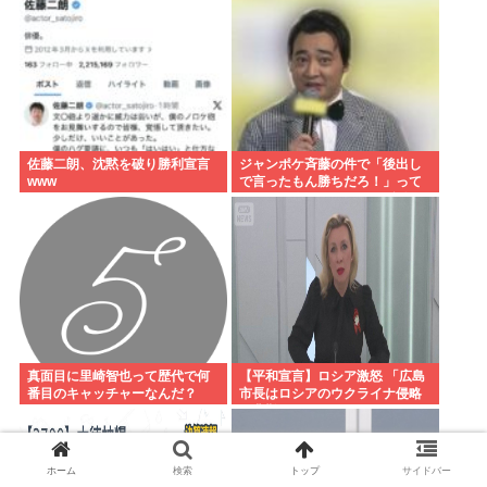
佐藤二朗、沈黙を破り勝利宣言
ジャンポケ斉藤の件で「後出し
www
で言ったもん勝ちだろ！」って
キレてる人いるけど、まず付き
合ってない人とそんな事しなき
ゃいいのでは？
真面目に里崎智也って歴代で何
【平和宣言】ロシア激怒 「広島
番目のキャッチャーなんだ？
市長はロシアのウクライナ侵略
を非難した」
ホーム
検索
トップ
サイドバー