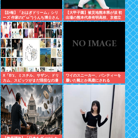
【訃報】「おはぎドリーム」シリ
【大甲子園】被災地熊本県が涙 初
ーズ 作家の(*´ω`*)うんち博士さん
出場の熊本代表有明高校、京都立
死去 64歳
命館に9回裏2アウトから逆転勝利
X「B’z、ミスチル、サザン、ドリ
ワイのスニーカー、パンティーを
カム、スピッツがまだ現役なの凄
履いた靴とか馬鹿にされる
いよな。今の歌手が30年後にやれ
てるだろうか？」