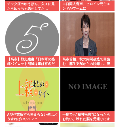
チック症のゆうぽん、久々に見
エ口同人音声、ヒロイン死亡エ
たらめっちゃ悪化してた…
ンドがブームに
【高市】戦史叢書「日本軍の熟
高市首相、秋の内閣改造で目論
練パイロット消滅は事は有名だ
む「麻生支配からの脱却」…茂
が整備員が消え稼働率が下がり
木敏充氏も小林鷹之氏もクビ
マラリアのパイロットがフラフ
ラで飛ばしてた」
A型作業所すら務まらない俺はど
一度でも"精神疾患"になったら
うすればいい？？？
お終い。壊れた脳を元通りにす
る医療技術は無い。