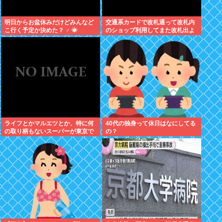
明日からお盆休みだけどみんなど
交通系カードで改札通って改札内
こ行く予定か決めた？ ‍♂ ☀
のショップ利用してまた改札出よ
うとしたら出られなくてワロタ
ライフとかマルエツとか、特に何
40代の独身って休日はなにしてる
の取り柄もないスーパーが東京で
の？
デカい顔してるの不思議だよな、
普通OK行くだろ