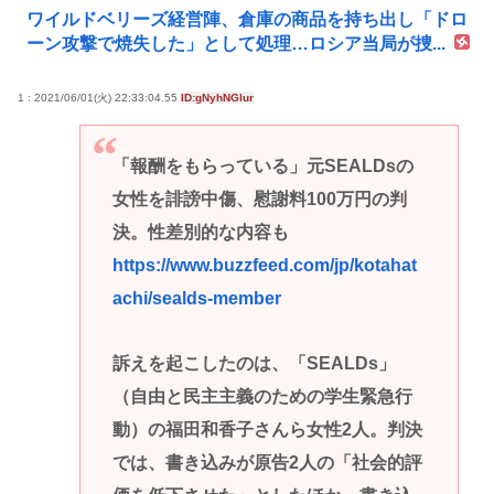
ワイルドベリーズ経営陣、倉庫の商品を持ち出し「ドロ
ーン攻撃で焼失した」として処理…ロシア当局が捜...
1 : 2021/06/01(火) 22:33:04.55
ID:gNyhNGlur
「報酬をもらっている」元SEALDsの
女性を誹謗中傷、慰謝料100万円の判
決。性差別的な内容も
https://www.buzzfeed.com/jp/kotahat
achi/sealds-member
訴えを起こしたのは、「SEALDs」
（自由と民主主義のための学生緊急行
動）の福田和香子さんら女性2人。判決
では、書き込みが原告2人の「社会的評