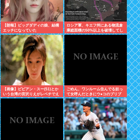
【朗報】ビッグダディの娘、結構
ロシア軍、キエフ州にある物流倉
エッチになっていた
庫総面積の50%以上を破壊してし
まう 日本のマスコミ「報道しませ
ん」
【画像】ビビアン・スー(51)とか
ごめん、ワンルーム住んでる奴っ
いう台湾の宮沢りえがレベチでえ
て女呼んだときにウ●コのブリブ
っちすぎるｗｗｗ
リ音どうしてんの？？