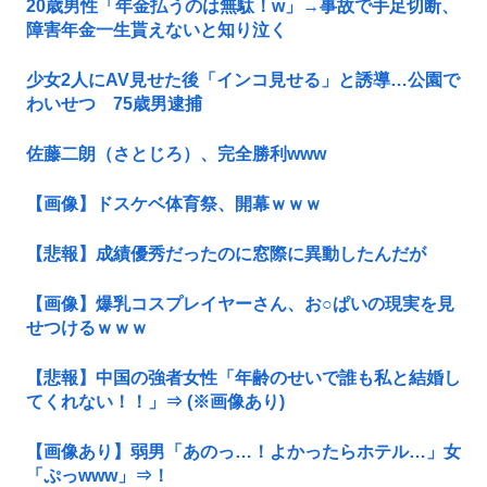
20歳男性「年金払うのは無駄！w」→事故で手足切断、
障害年金一生貰えないと知り泣く
少女2人にAV見せた後「インコ見せる」と誘導…公園で
わいせつ 75歳男逮捕
佐藤二朗（さとじろ）、完全勝利www
【画像】ドスケベ体育祭、開幕ｗｗｗ
【悲報】成績優秀だったのに窓際に異動したんだが
【画像】爆乳コスプレイヤーさん、お○ぱいの現実を見
せつけるｗｗｗ
【悲報】中国の強者女性「年齢のせいで誰も私と結婚し
てくれない！！」⇒ (※画像あり)
【画像あり】弱男「あのっ…！よかったらホテル…」女
「ぷっwww」⇒！