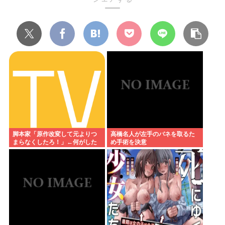
脚本家「原作改変して元よりつ
高橋名人が左手のバネを取るた
まらなくしたろ！」←何がした
め手術を決意
いの？