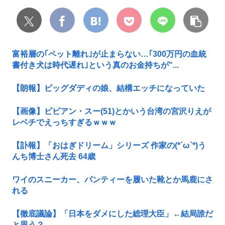
富裕層の｢ペット離れ｣が止まらない…｢300万円の血統
書付き犬は時代遅れ｣という真のお金持ちが"...
【朗報】ビッグダディの娘、結構エッチになっていた
【画像】ビビアン・スー(51)とかいう台湾の宮沢りえが
レベチでえっちすぎるｗｗｗ
【訃報】「おはぎドリーム」シリーズ 作家の(*´ω`*)う
んち博士さん死去 64歳
ワイのスニーカー、パンティーを履いた靴とか馬鹿にさ
れる
【徹底議論】「日本をダメにした総理大臣」←結局誰だ
と思う？