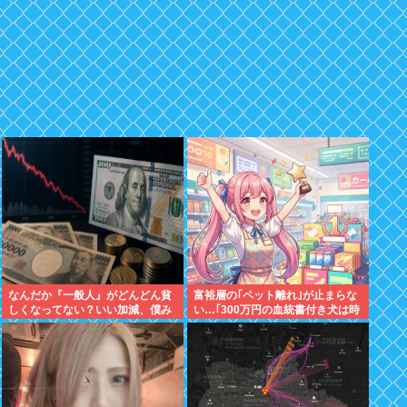
なんだか『一般人』がどんどん貧
富裕層の｢ペット離れ｣が止まらな
しくなってない？いい加減、僕み
い…｢300万円の血統書付き犬は時
たいに副業したら？週に2日休む
代遅れ｣という真のお金持ちが"向
時代は終わったんだよ
かった先"