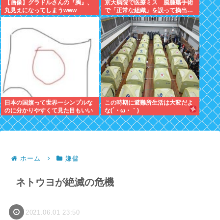
【画像】グラドルさんの『胸』、
京大病院で医療ミス 脳腫瘍手術
丸見えになってしまうwww
で「正常な組織」を誤って摘出…
日本の国旗って世界一シンプルな
この時期に避難所生活は大変だよ
のに分かりやすくて見た目もいい
な(´・ω・｀)
よな
ホーム
嫌儲
ネトウヨが絶滅の危機
2021.06.01 23:50