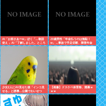
想:+4.2%、9月利下げか
AI「お前さあ〜w」ぼく「…敬語
20歳男性「年金払うのは無駄！
使え 」AI「了解しました。ところ
w」→事故で手足切断、障害年金
でお前はどう思いますか？」 これ
一生貰えないと知り泣く
少女2人にAV見せた後「インコ見
【画像】ドスケベ体育祭、開幕ｗ
せる」と誘導…公園でわいせつ
ｗｗ
75歳男逮捕