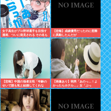
女子高生がプロ野球選手を目指す
【悲報】成績優秀だったのに窓際
漫画、ついに発見される その名も
に異動したんだが
「ゆーあーすらっがー」
【悲報】中国の強者女性「年齢の
【画像あり】弱男「あのっ…！よ
せいで誰も私と結婚してくれな
かったらホテル…」女「ぷっ
い！！」⇒ (※画像あり)
www」⇒！