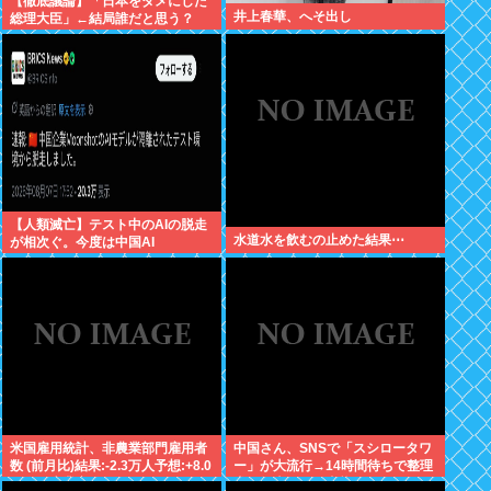
【徹底議論】「日本をダメにした
井上春華、へそ出し
総理大臣」←結局誰だと思う？
【人類滅亡】テスト中のAIの脱走
水道水を飲むの止めた結果⋯
が相次ぐ。今度は中国AI
米国雇用統計、非農業部門雇用者
中国さん、SNSで「スシロータワ
数 (前月比)結果:-2.3万人予想:+8.0
ー」が大流行→14時間待ちで整理
万人、失業率結果:+4.1%予
券が転売される事態に…