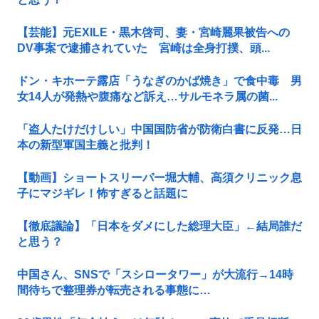
【芸能】元EXILE・黒木啓司、妻・宮崎麗果被告への
DV事案で逮捕されていた 宮崎は全身打撲、頭...
ドン・キホーテ露店「うなぎのかば焼き」で食中毒 男
女14人が発熱や腹痛など訴え…サルモネラ属の菌...
「盗人たけだけしい」中国国防省が防衛白書に反発…日
本の新型軍国主義と批判！
【動画】ショートスリーパー堀大輔、高須クリニック息
子にマジギレ！怖すぎると話題に
【徹底議論】「日本をダメにした総理大臣」←結局誰だ
と思う？
中国さん、SNSで「スシロータワー」が大流行→14時
間待ちで整理券が転売される事態に…