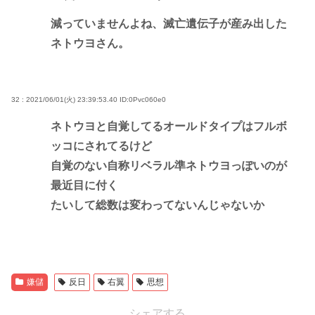
減っていませんよね、滅亡遺伝子が産み出した
ネトウヨさん。
32 : 2021/06/01(火) 23:39:53.40
ID:0Pvc060e0
ネトウヨと自覚してるオールドタイプはフルボ
ッコにされてるけど
自覚のない自称リベラル準ネトウヨっぽいのが
最近目に付く
たいして総数は変わってないんじゃないか
嫌儲
反日
右翼
思想
シェアする