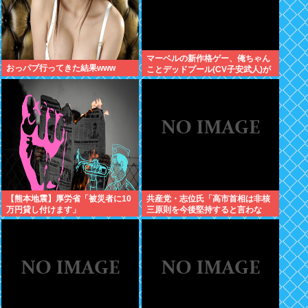
マーベルの新作格ゲー、俺ちゃん
おっパブ行ってきた結果www
ことデッドプール(CV子安武人)が
安定のやりたい放題で話題に
【熊本地震】厚労省「被災者に10
共産党・志位氏「高市首相は非核
万円貸し付けます」
三原則を今後堅持すると言わな
い！」