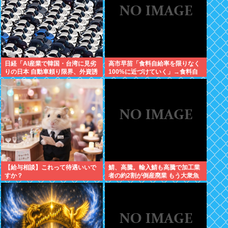
日経「AI産業で韓国・台湾に見劣
高市早苗「食料自給率を限りなく
りの日本 自動車頼り限界、外資誘
100%に近づけていく」→食料自
致が必要」どう思う？
給率が日本史上最低になってしま
う
【給与相談】これって待遇いいで
鯖、高騰。輸入鯖も高騰で加工業
すか？
者の約2割が倒産廃業 もう大衆魚
から高級魚へ…