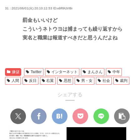
31 : 2021/06/01(火) 20:10:12.53
ID:x9R9UVl8r
罰金もいいけど
こういうネトウヨは捕まっても繰り返すから
実名と職業は報道すべきだと思うんだよね
嫌儲
Twitter
インターネット
まんさん
中年
人間
反日
右翼
思想
男・女
社会
裁判
シェアする