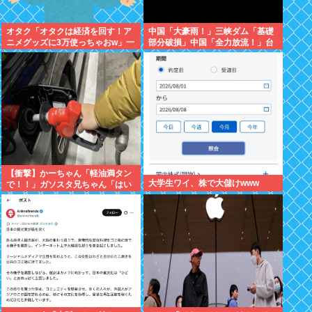
オタク「オタクは経済を回す！ア
中国「大豪雨！」三峡ダム「基礎
ニメグッズに3万使っちゃおw」一
部分破損」中国「全力放流！」台
般人「車に500万、家に3000万、
風13号「中国上陸予測」台風15号
観光して5万、交際費に5万」
「中国接近（画像」中国「台風同
時上陸！（穀物生産が壊滅危機」
→
【衝撃】かーちゃん「軽油満タン
大学生ワイ、株で大儲けwww
で！！」ガソスタ兄ちゃん「はい
(レギュラーの間違いだろな…)」
⇒結果ｗｗ