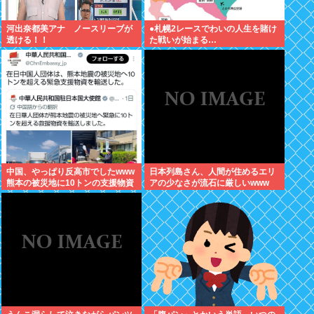
河出奈都美アナ ノースリーブが
●札幌2レースでわいの人生を賭け
透ける！！
た戦いが始まる…
中国、やっぱり反高市でしたwww
日本列島さん、人間が住めるエリ
熊本の被災地に10トンの支援物資
アの少なさが流石に厳しいwww
を輸送…