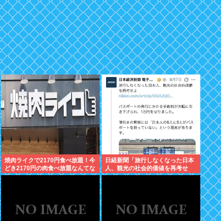
焼肉ライクで2170円食べ放題！今
日経新聞「旅行しなくなった日本
どき2170円の肉食べ放題なんてな
人、観光の社会的価値を再考せ
いぞ！
よ」→炎上www