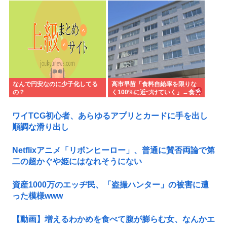
無理、運転免許もなく移住も困
てもヤニ中人口へらずに加熱式
難
煙草のシュアのびる
なんで円安なのに少子化してる
高市早苗「食料自給率を限りな
の？
く100%に近づけていく」→食料
自給率が日本史上最低になって
しまう
ワイTCG初心者、あらゆるアプリとカードに手を出し
順調な滑り出し
Netflixアニメ「リボンヒーロー」、普通に賛否両論で第
二の超かぐや姫にはなれそうにない
資産1000万のエッヂ民、「盗撮ハンター」の被害に遭
った模様www
【動画】増えるわかめを食べて腹が膨らむ女、なんかエ