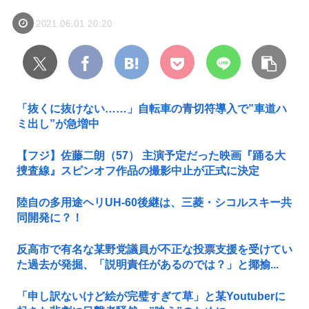
2021.06.01 20:20
「抜くに抜けない……」自転車の青切符導入で”車道ハ
ミ出し”が急増中
【フジ】佐藤二朗（57） 主演予定だった映画『踊る大
捜査線』スピンオフ作品の撮影中止が正式に決定
陸自の多用途ヘリUH-60後継は、三菱・シコルスキー共
同開発に？！
反高市で有名な某野党議員が不正な投票支援を受けてい
た過去が発掘、「説明責任があるのでは？」と揶揄...
「申し訳ないけど絵が完璧すぎて草」と某Youtuberに