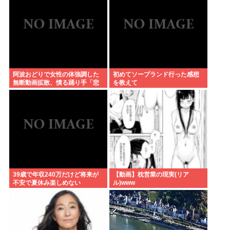
→2.4万いいね
阿波おどりで女性の体強調した
初めてソープランド行った感想
無断動画拡散、憤る踊り手「悲
を教えて
しいし気持ち悪い」…悪質なケ
ースは警察への相談検討
39歳で年収240万だけど将来が
【動画】枕営業の現実(リア
不安で夏休み楽しめない
ル)www