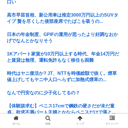
口い
高市早苗首相、新公用車は推定3000万円以上のSUVタ
イプ 贅を尽くした後部座席でたばこを吸うの...
日本の年金制度、GPIFの運用が思ったより好調なおか
げでなんとかなりそう
1Kアパート家賃が10万円以上する時代、年金14万円だ
と賃貸は無理、運転免許もなく移住も困難
時代はヤニ復活か? JT、NTTを時価総額で抜く。煙草
値上げしてもヤニ中人口へらずに加熱式煙草の...
なんで円安なのに少子化してるの？
【体験談求む】ペニス17cmで鋼鉄の硬さだが未だ童
貞。欲求不満パート主婦とかならペニスだけで落と...
ホーム
検索
トップ
サイドバー
Microsoft Excel 「えっ！？ワイで文書作成を！？」