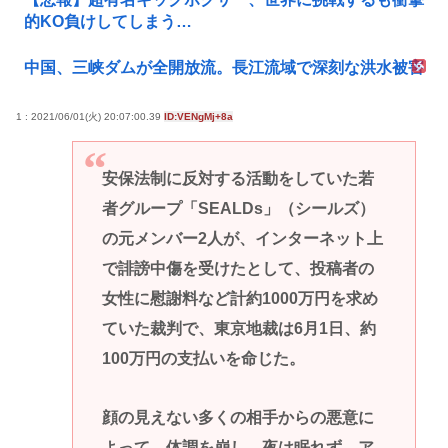
的KO負けしてしまう…
中国、三峡ダムが全開放流。長江流域で深刻な洪水被害
1 : 2021/06/01(火) 20:07:00.39
ID:VENgMj+8a
安保法制に反対する活動をしていた若
者グループ「SEALDs」（シールズ）
の元メンバー2人が、インターネット上
で誹謗中傷を受けたとして、投稿者の
女性に慰謝料など計約1000万円を求め
ていた裁判で、東京地裁は6月1日、約
100万円の支払いを命じた。
顔の見えない多くの相手からの悪意に
よって、体調を崩し、夜は眠れず、ア