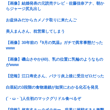
【画像】結婚発表の元読売テレビ・佐藤佳奈アナ、朝か
らジャージ尻丸出し
お盆休みだからカメノテ取りに来たんご
美人まんさん、枕営業してしまう
【画像】30年前の『9月の気温』ガチで異常事態だった
www
【画像】磯山さやか(40)、乳の位置に乳輪のようなもの
がwww
【悲報】江口寿史さん、パクリ炎上後に受注ゼロだった
白亜紀の3段階の食物連鎖が如実にわかる化石を発見
(´・ω・`)人生初のマックグリドル食べるぞ
【悲報】超有名キックボクサー、世界に挑戦するも衝撃