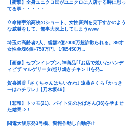
【衝撃】全身ユニクロ民がユニクロに入店する時に思っ
てる事・・・・・
立命館宇治高校のショート、女性審判を見下すかのよう
な威嚇をして、無事大炎上してしまうwww
埼玉の高齢者2人、総額2億7000万超詐欺られる。89才
女性金塊6個+750万円、1億5450万...
【画像】セブンイレブン､神商品｢｢お店で焼いたハンデ
ィピザ マルゲリータ/照り焼きチキン｣｣を発...
賀喜遥香 ｢さくちゃんはちいかわ｣ 遠藤さくら ｢かっき
ーはハチワレ｣【乃木坂46】
【悲報】トッモ(21)、バイト先のおばさん(36)を孕ませ
た結果⇒！
関電大飯原発3号機、警報作動し自動停止