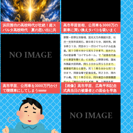
浜田雅功の高校時代が壮絶！超ス
高市早苗首相、公用車を3000万の
パルタ高校時代 夏の思い出に共
新車に買い換えタバコを吸いまく
演者衝撃「ええ？」
っていた
高市早苗、公用車を3000万円かけ
【画像】高市早苗、広島平和記念
て喫煙車にしてしまうwww
式典当日の被爆者との面会を早急
に切り上げた理由は午後から東京
で歯医者に行くためでしたwww