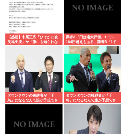
【感動】中居正広「ひそかに被
識者A「円は過大評価、1ドル
災地支援」か「誰にも知られな
164円超えもある」識者B「1ド
くていい」
ル140円台もある」どっちなの
ダウンタウンの後継者が「千
ダウンタウンの後継者が「千
鳥」になるなんて誰が予想でき
鳥」になるなんて誰が予想でき
たんや
たんや