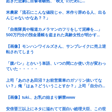
起きた悲劇に目撃者騒然、”映え”のために...
米農家「流石にこんな値段じゃ、米作り辞める人、出る
んじゃないかなあ？？」
「自衛隊員や報道カメラマンのフリをして泥棒を…」
500万円分の預金通帳を盗まれた高齢女性が明かす...
【画像】モンハンワイルズさん、サンブレイクに売上逆
転されてしまう
「腹パン」とかいう単語、いつの間にか使い方が変わっ
ていた・・・・・
上司「あのさあ田沼？お前営業車のガソリン抜いてな
い？」俺「はぁ？どういうことすか？」上司「自分の...
【画像】tuki.、お乳の始まり解禁www
安倍晋三以上にネタに溢れてて面白い総理大臣、この世