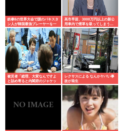
鉄拳8の世界大会で謎のパキスタ
高市早苗、3000万円以上の新公
ン人が韓国最強プレーヤーを一
用車内で煙草を吸ってしまう…
方的にボコして約5000万円ゲッ
ト
被災者「総理、大変なんですよ
レクサスによる なんかヤバい事
と詰め寄ると内閣府のジャケッ
故が発生
トを着た人に『静かに 』とすご
まれた」