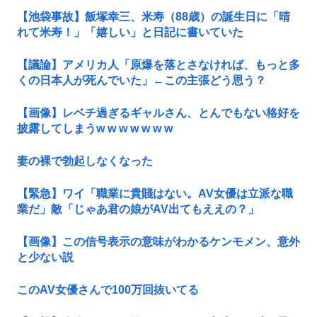
【池袋事故】飯塚幸三、米寿（88歳）の誕生日に「晴
れて米寿！」「嬉しい」と日記に書いていた
【議論】アメリカ人「原爆を落とさなければ、もっと多
くの日本人が死んでいた」←この主張どう思う？
【画像】レベチ過ぎるギャルさん、とんでもない格好を
披露してしまうw w w w w w w
妻の裸で勃起しなくなった
【緊急】ワイ「職業に貴賤はない。AV女優は立派な職
業だ」敵「じゃあ君の娘がAV出てもええの？」
【画像】この信号表示の意味がわかるケンモメン、意外
と少ない説
このAV女優さんで100万回抜いてる