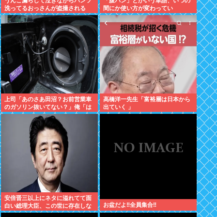
うんこ漏らして泣きながらパンツ
「腹パン」とかいう単語、いつの
洗ってるおっさんが盗撮される
間にか使い方が変わってい
た・・・・・
上司「あのさあ田沼？お前営業車
高橋洋一先生「富裕層は日本から
のガソリン抜いてない？」俺「は
出ていく 」
ぁ？どういうことすか？」上司
「自分の車に入れ替えたりしてな
い？？」⇒結果ｗｗ
安倍晋三以上にネタに溢れてて面
お盆だよ‼全員集合‼
白い総理大臣、この世に存在しな
い説www