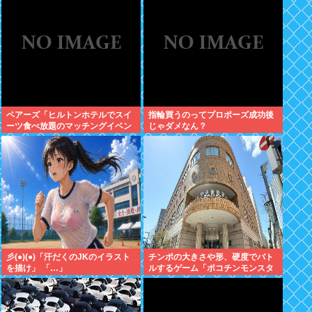
ペアーズ「ヒルトンホテルでスイ
指輪買うのってプロポーズ成功後
ーツ食べ放題のマッチングイベン
じゃダメなん？
トやるぞ。女2500円男7000円
な」→女だけ埋まるwww
彡(●)(●)「汗だくのJKのイラスト
チンポの大きさや形、硬度でバト
を描け」 「…」
ルするゲーム「ポコチンモンスタ
ー」を作ろうと思う