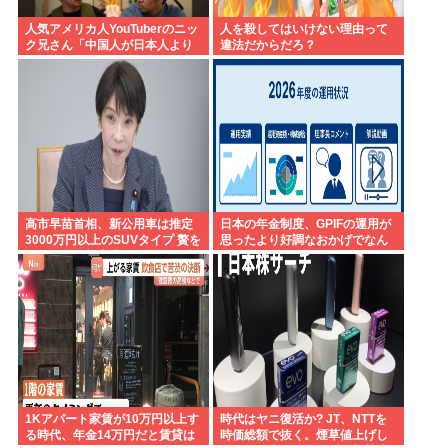
人気アメリカ人YouTuberのニッ
人を殺してはいけない理由って
ク兄さん「中国人が日本人より
違法だからだろ？
マナーいいなんてあり得ない。
クソ過ぎ。中華料理も好きじゃ
ない」
高市早苗首相、新公用車は推定
日本の年金制度、GPIFの運用が
3000万円以上のSUVタイプ 贅を
思ったより好調なおかげでなん
尽くした後部座席でたばこを吸
とかなりそう
うのが至福の時間か どんどん延
びる乗車時間
1Kアパート家賃が10万円以上す
時代はヤニ復活か? JT、NTTを
る時代、年金14万円だと賃貸は
時価総額で抜く。煙草値上げし