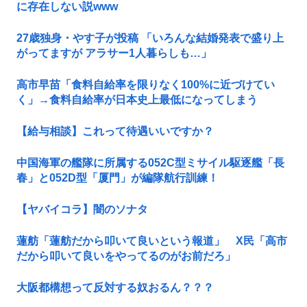
に存在しない説www
27歳独身・やす子が投稿 「いろんな結婚発表で盛り上
がってますが アラサー1人暮らしも…」
高市早苗「食料自給率を限りなく100%に近づけてい
く」→食料自給率が日本史上最低になってしまう
【給与相談】これって待遇いいですか？
中国海軍の艦隊に所属する052C型ミサイル駆逐艦「長
春」と052D型「厦門」が編隊航行訓練！
【ヤバイコラ】闇のソナタ
蓮舫「蓮舫だから叩いて良いという報道」 X民「高市
だから叩いて良いをやってるのがお前だろ」
大阪都構想って反対する奴おるん？？？