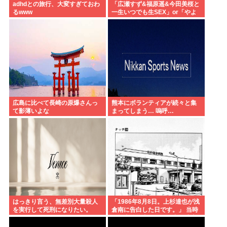
adhdとの旅行、大変すぎておわ
「広瀬すず&福原遥&今田美桜と
るwww
一生いつでも生SEX」or「やよ
い軒&大戸屋 一生無料」www
広島に比べて長崎の原爆さんっ
熊本にボランティアが続々と集
て影薄いよな
まってしまう… 嗚呼…
はっきり言う、無差別大量殺人
「1986年8月8日。上杉達也が浅
を実行して死刑になりたい。
倉南に告白した日です。」 当時
の担当編集者とあだち充が達也
と南になってそのシーンを再現