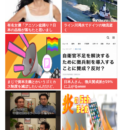
有名女優「アニソン盆踊り？日
ライン川渇水でドイツの物流逝
本の品格が落ちたと思いまし
く
た」
まじで資本主義とかいうゴミカ
日本人さん、徴兵賛成派が29%
ス制度を滅ぼしたいんだけど、
に上がるwww
どうしたらいい？