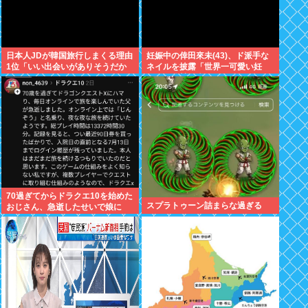
日本人JDが韓国旅行しまくる理由
妊娠中の倖田來未(43)、ド派手な
1位「いい出会いがありそうだか
ネイルを披露「世界一可愛い妊
ら」
婦」と称賛の声
70過ぎてからドラクエ10を始めた
スプラトゥーン詰まらな過ぎる
おじさん、急逝したせいで娘に
色々開示されてしまう