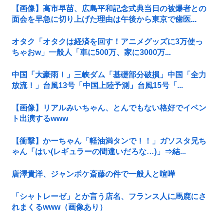
【画像】高市早苗、広島平和記念式典当日の被爆者との
面会を早急に切り上げた理由は午後から東京で歯医...
オタク「オタクは経済を回す！アニメグッズに3万使っ
ちゃおw」一般人「車に500万、家に3000万...
中国「大豪雨！」三峡ダム「基礎部分破損」中国「全力
放流！」台風13号「中国上陸予測」台風15号「...
【画像】リアルみいちゃん、とんでもない格好でイベン
ト出演するwww
【衝撃】かーちゃん「軽油満タンで！！」ガソスタ兄ち
ゃん「はい(レギュラーの間違いだろな…)」⇒結...
唐澤貴洋、ジャンポケ斎藤の件で一般人と喧嘩
「シャトレーゼ」とか言う店名、フランス人に馬鹿にさ
れまくるwww（画像あり）