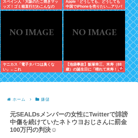
スペイン人「大阪のたこ焼きマッ
Apple「どうしても、どうしても
ッズ！ゴミ箱直行だわこんなの
中国でiPhoneを売りたい…アリバ
w」←大炎上してしまう
バさん提携しよ！」中国AI企業に
追い風
ヤニカス「電子タバコは臭くな
【池袋事故】飯塚幸三、米寿（88
い」←これ
歳）の誕生日に「晴れて米寿！」
「嬉しい」と日記に書いていた
ホーム
嫌儲
元SEALDsメンバーの女性にTwitterで誹謗
中傷を続けていたネトウヨおじさんに罰金
100万円の判決☺