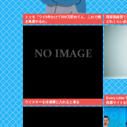
トッモ「ワイ5年かけて500万貯めてん、これで焼
理容室経営て
き鳥屋やるわ」
どれくらい必
Every Lit
ウイスキーを冷凍庫に入れると凍る
投票サイトを開設
に入れてきた