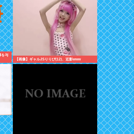
辱を与
【画像】ギャルJSりりぴ(12)、近影www