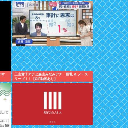
かす
三山賀子アナと森山みなみアナ 巨乳 ＆ ノース
リーブ！！【GIF動画あり】