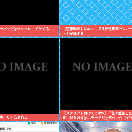
ーバッグはオシャレ。イケてる。」
【悲報動画】Claude、Z世代使用率ゼロパ
トを記録する
【スクリプト負けてて草w】「色々勉強し
牛、リア凸される
果、理系以外はエラー品だと気付いた【ガ
について、もっと具体的に話そうか