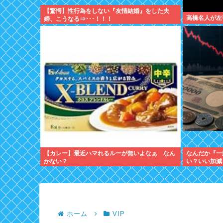
【驚愕】性行為をしない『友情結婚』をした夫
高橋名人が左
婦、こうなる⇒･･･！！！
【カレー】最近ハマれるルーが無いよなぁ なん
なんだか『一
かない？
い？いい加減
休む時代は終
ホーム
VIP