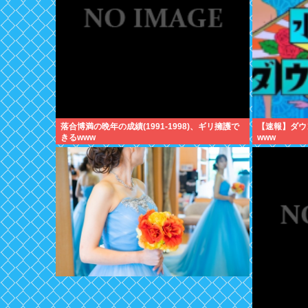
落合博満の晩年の成績(1991-1998)、ギリ擁護で
【速報】ダウ
きるwww
www