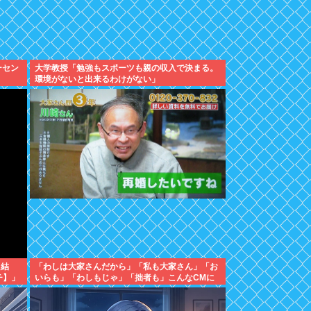
ーセン
大学教授「勉強もスポーツも親の収入で決まる。
環境がないと出来るわけがない」
た結
「わしは大家さんだから」「私も大家さん」「お
チ】」
いらも」「わしもじゃ」「拙者も」こんなCMに
騙された日本人