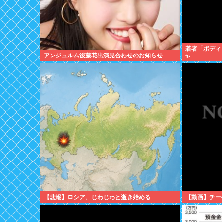
若者「ボディ
アンジュルム後藤花出演見合わせのお知らせ
✨
【悲報】ロシア、じわじわと逝き始める
【動画】チー