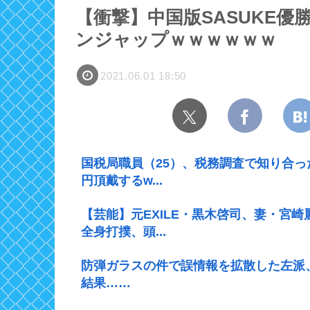
【衝撃】中国版SASUKE
ンジャップｗｗｗｗｗｗ
2021.06.01 18:50
国税局職員（25）、税務調査で知り合っ
円頂戴するw...
【芸能】元EXILE・黒木啓司、妻・宮
全身打撲、頭...
防弾ガラスの件で誤情報を拡散した左派
結果……