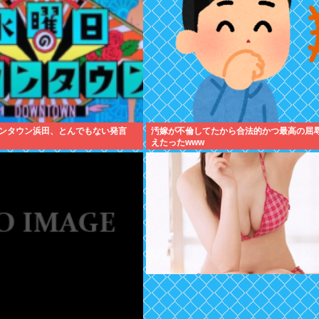
ンタウン浜田、とんでもない発言
汚嫁が不倫してたから合法的かつ最高の屈
えたったwww