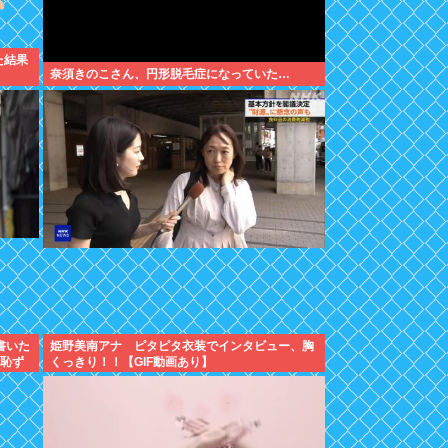
た結果
奈須きのこさん、円形脱毛症になっていた…
書いた
姫野美南アナ ピタピタ衣装でインタビュー、胸
）恥ず
くっきり！！【GIF動画あり】