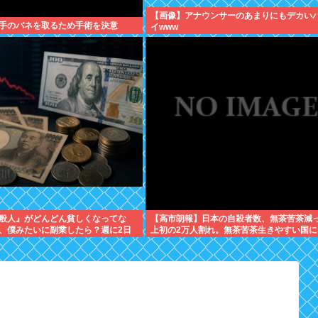
【画像】アナウンサーのあまりにもデカい
手のバネを取るため手術を決意
イwww
般人』がどんどん貧しくなってな
【高市朗報】日本の自殺者数、無茶苦茶減
、僕みたいに副業したら？週に2日
上初の2万人割れ。無茶苦茶生きやすい国に
わったんだよ
てる件www