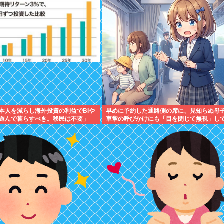
本人を減らし海外投資の利益でBIや
早めに予約した通路側の席に、見知らぬ母
遊んで暮らすべき。移民は不要」
車掌の呼びかけにも「目を閉じて無視」し
られました。無理やり奪われた席は、結局“
たもん勝ち”になっ...