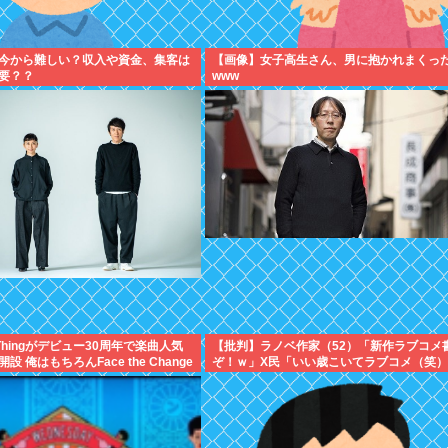
今から難しい？収入や資金、集客は
【画像】女子高生さん、男に抱かれまくっ
要？？
www
tle Thingがデビュー30周年で楽曲人気
【批判】ラノベ作家（52）「新作ラブコメ
 俺はもちろんFace the Change
ぞ！ｗ」X民「いい歳こいてラブコメ（笑
ぞ
かしくないの？」←やめたれｗと話題に