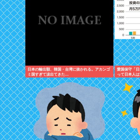
日本の輸出額、韓国・台湾に抜かれる。アカンゴ
愛国保守「日
ミ国すぎて涙出てきた…
って日本人は