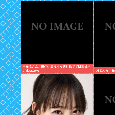
自民党さん、障がい者福祉を切り捨てて財源捻出
おまえら「お
に成功www