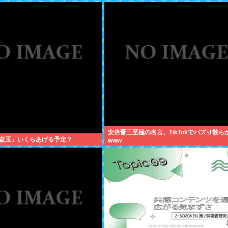
安倍晋三至極の名言、TikTokでバズり散ら
盆玉」いくらあげる予定？
www