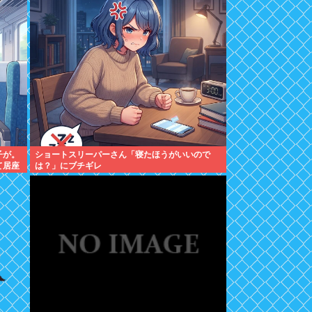
子が。
ショートスリーパーさん「寝たほうがいいので
て居座
は？」にブチギレ
やっ