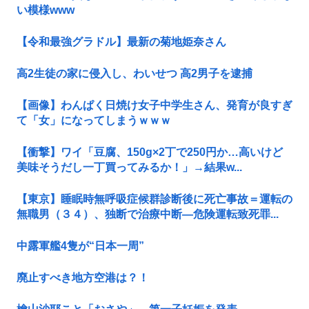
い模様www
【令和最強グラドル】最新の菊地姫奈さん
高2生徒の家に侵入し、わいせつ 高2男子を逮捕
【画像】わんぱく日焼け女子中学生さん、発育が良すぎ
て「女」になってしまうｗｗｗ
【衝撃】ワイ「豆腐、150g×2丁で250円か…高いけど
美味そうだし一丁買ってみるか！」→結果w...
【東京】睡眠時無呼吸症候群診断後に死亡事故＝運転の
無職男（３４）、独断で治療中断―危険運転致死罪...
中露軍艦4隻が“日本一周”
廃止すべき地方空港は？！