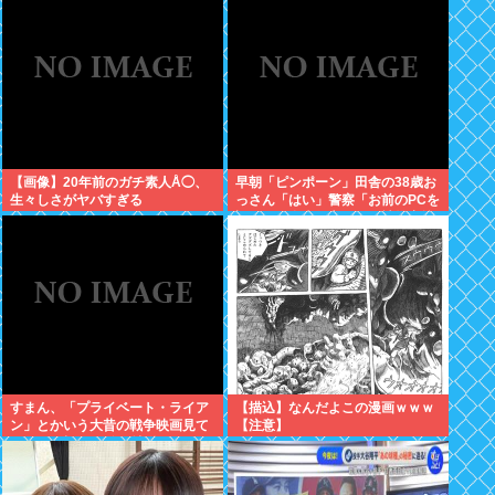
【画像】20年前のガチ素人Å◯、
早朝「ピンポーン」田舎の38歳お
生々しさがヤバすぎる
っさん「はい」警察「お前のPCを
調べる」全米行方不明・被児童搾
取センターからの通報により児
ホ゜画像を発見、逮捕
すまん、「プライベート・ライア
【描込】なんだよこの漫画ｗｗｗ
ン」とかいう大昔の戦争映画見て
【注意】
みたら最初の30分で地獄なんだ
が…これずっと続く感じ？