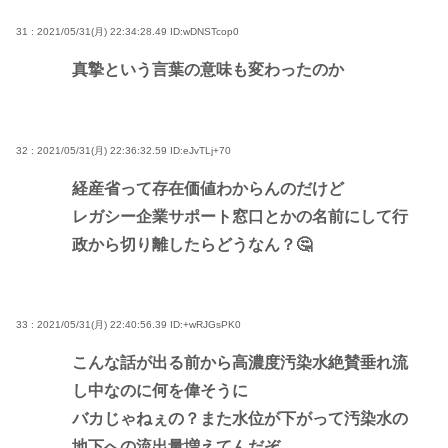
31 : 2021/05/31(月) 22:34:28.49
ID:wDNSTcop0
真摯という言葉の意味も変わったのか
32 : 2021/05/31(月) 22:36:32.59
ID:eJvTLj+70
経産省って存在価値わからんのだけど
レガシー企業サポート窓口とかの名前にして行
政から切り離したらどうなん？🤔
33 : 2021/05/31(月) 22:40:56.39
ID:+wRJGsPK0
こんな話が出る前から高濃度汚染水絶賛垂れ流
し中なのに何を偉そうに
バカじゃねぇの？また水位が下がって汚染水の
地下への流出量増えてんだぞ