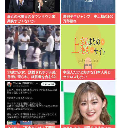
最近の水曜日のダウンタウン末
週刊少年ジャンプ、史上初の100
期臭すごくないか
万部割れ
13歳の少女、誘拐されホテル経
中国人だけど好きな日本人男と
営者に売られ、経営者を含む30
セクロスしたい
人以上から性的暴行。怒った群
集が折檻(動画有)。ホテルはブル
ドーザーで撤去