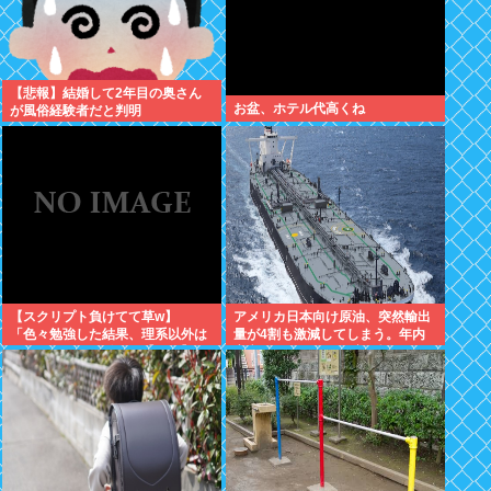
【悲報】結婚して2年目の奥さん
お盆、ホテル代高くね
が風俗経験者だと判明
【スクリプト負けてて草w】
アメリカ日本向け原油、突然輸出
「色々勉強した結果、理系以外は
量が4割も激減してしまう。年内
エラー品だと気付いた【ガチ】」
高市ナフサ足りる予定が怪しくな
について、もっと具体的に話そう
りはじめる
か