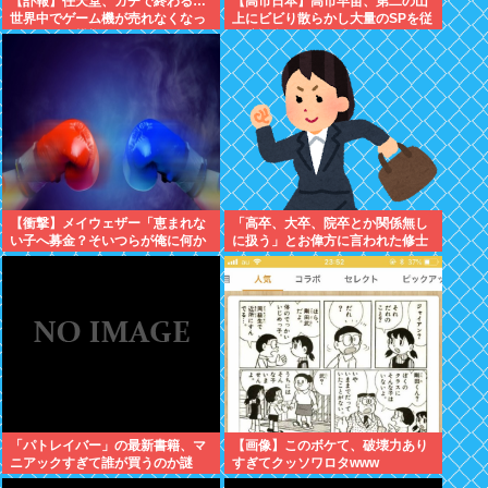
【訃報】任天堂、ガチで終わる…
【高市日本】高市早苗、第二の山
世界中でゲーム機が売れなくなっ
上にビビり散らかし大量のSPを従
てしまった模様
え演説台にも全面防弾ガラスを設
置
【衝撃】メイウェザー「恵まれな
「高卒、大卒、院卒とか関係無し
い子へ募金？そいつらが俺に何か
に扱う」とお偉方に言われた修士
してくれたのか・・・・・・？」
卒の女の子が...
⇒！！！
「パトレイバー」の最新書籍、マ
【画像】このボケて、破壊力あり
ニアックすぎて誰が買うのか謎
すぎてクッソワロタwww