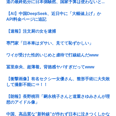
道の最終処分に日本側騒然、国家予算は使わないと...
【AI】中国DeepSeek、近日中に「大幅値上げ」か
API料金ページに追記
【速報】注文厨の女を逮捕
専門家「日本車はダサい、見てて恥ずかしい」
ワイが受けた性的いじめと虐待で打線組んだwww
冨里奈央、超薄着。背徳感ヤバすぎだってwww
【衝撃画像】有名セクシー女優さん、整形手術に大失敗
して撮影不能に⇒！！
【朗報】長野桃羽「嗣永桃子さんと道重さゆみさんが理
想のアイドル像」
中国、高品質な”新幹線”が作れず日本に泣きつくしかな