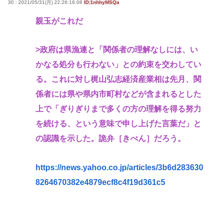
30 : 2021/05/31(月) 22:26:16.08
ID:1nhhyMSQa
親玉がこれだ
>政府は県漁連と「関係者の理解なしには、い
かなる処分も行わない」との約束を交わしてい
る。これに対し梶山弘志経済産業相は先月、関
係者には県や県内市町村などが含まれるとした
上で「ぎりぎりまで多くの方の理解を得る努力
を続ける、という意味で申し上げた言葉だ」と
の認識を示した。詭弁［きべん］だろう。
https://news.yahoo.co.jp/articles/3b6d283630
8264670382e4879ecf8c4f19d361c5