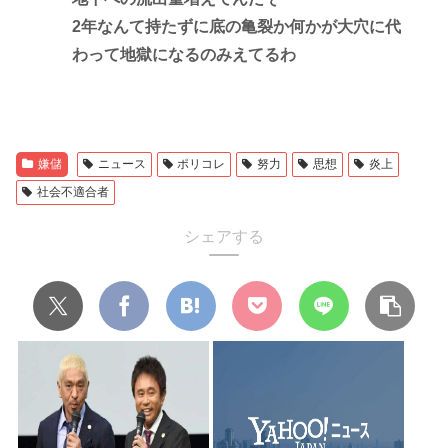
2年なんて持たずに底の亀裂か何かが大穴に代
わって地獄になるのみえてるわ
嫌儲
ニュース
ポリコレ
努力
思想
炎上
社会不適合者
シェアする