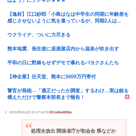
はよう」にブチギレｗｗｗ
【逸材】江口紗耶「小島はなは中学生の同期に年齢差を
感じさせないように気を遣っているが、同期2人は...
ウクライナ、ついに力尽きる
熊本地震、発生後に居酒屋店内から温泉が吹き出す
平和の日に黙祷もせずデモで暴れるパヨクさんたち
【神企業】任天堂、熊本に5000万円寄付
警官が発砲→「適正だったか調査」するわけ…実は銃を
構えただけで警察本部長まで報告！
1 : 2021/05/31(月) 22:17:42.53
ID:1nhhyMSQa
処理水放出 関係省庁が初会合 県などか