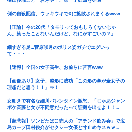
檜山沙耶こと「おさや」、第一子妊娠を発表
例の自殺配信、ウッキウキでXに拡散されまくるwww
【正論】今の20代「タモリっておもしろくないじゃ
ん。笑ったことないんだけど、なにがすごいの？」
細すぎる足...菅原咲月のポリス姿ガチでエグいっ
て・・・
【速報】全国の女子高生、お前らに苦言www
【画像あり】女子、整形に成功「この形の鼻が全女子の
理想だと思う！！」⇒！
女叩きで有名な細川バレンタイン激怒。「じゃあジャン
ポケ斉藤と女が不同意だったって証拠を出せよ！！...
【超悲報】ゾンビたばこ売人の「アテンド飲み会」で広
島カープ田村俊介がセクシー女優と寸止めキスｗｗ...