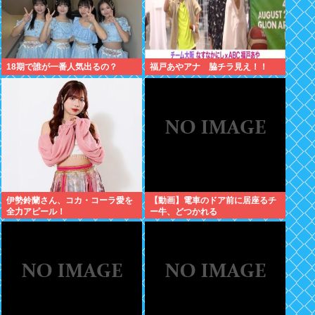
18期で誰が一番人気出るの？
福戸あやアナ 脇チラ見え！！
伊勢鈴蘭さん、コカ・コーラ愛を
【動画】電車のドア前に居座るチ
全力アピール！
ー牛、どつかれる