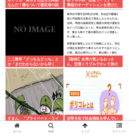
ネトウヨ「高市さんは人工関節
ゆうちゃみ、恋愛リアリティー
なんだ！膝をついて被災者の話
番組のオーディションを受けた
聞くとか拷問だろ！」⇒高市の
過去を激白「10回くらい落ちて
膝に人工関節の手術痕が見当た
るんです」
らない
ここ数年「どっちもどっち」と
【動画】台湾の荒ぶるおっさ
か「まだわからないから叩く
ん、交通トラブルでキレて前の
な」とかゆうチキン野郎が増え
車の運転手をナイフで斬りつけ
たけどどっから来たの？(´・ω・
るも壮絶な返り討ちにあう
`)
すまん、「プライベート・ライ
旧帝大生で社会福祉を学んでい
アン」とかいう大昔の戦争映画
るけど
見てみたら最初の30分で地獄な
ホーム
検索
トップ
サイドバー
んだが…これずっと続く感じ？