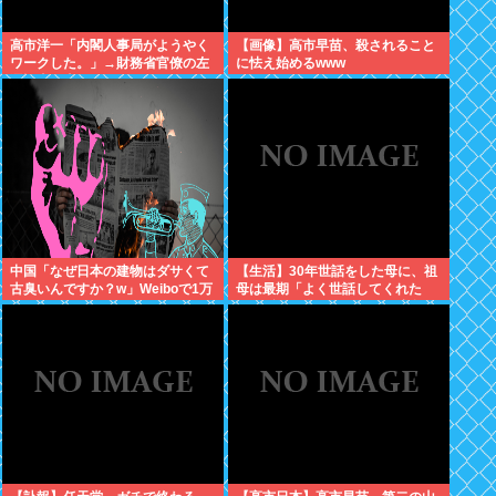
高市洋一「内閣人事局がようやく
【画像】高市早苗、殺されること
ワークした。」→財務省官僚の左
に怯え始めるwww
遷記事を喜んでポスト
中国「なぜ日本の建物はダサくて
【生活】30年世話をした母に、祖
古臭いんですか？w」Weiboで1万
母は最期「よく世話してくれた
いいね
ね。ずっと嫌いだったのが残念だ
よ」と言って死んだ