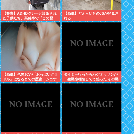
【警告】ADHDグレーと診断され
【画像】どえらい乳のJSが発見さ
た子供たち、高確率で『この習
れる
慣』をやっていた→！！！
【画像】色黒JCが「おっぱいグラ
タイミー行ったらハゲオッサンが
ドル」になるまでの歴史、シコす
一生懸命梱包してて笑った その懸
ぎるwww
命さを別の場面で活かせよ