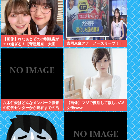
【画像】れなぁとぞのの制服姿が
吉岡恵麻アナ ノースリーブ！！
エロ過ぎる！【守屋麗奈・大園
玲】【櫻坂46】
八木仁愛はどんなメンバー？僕青
【画像】マジで復活して欲しいAV
の初代センターから現在までの活
女優www
動を紹介