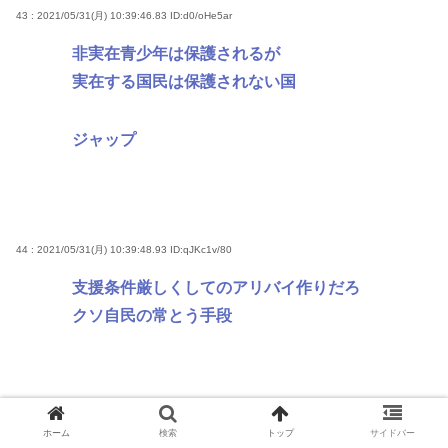
43 : 2021/05/31(月) 10:39:46.83
ID:d0/oHe5ar
非実在青少年は保護されるが
実在する国民は保護されない国
ジャップ
44 : 2021/05/31(月) 10:39:48.93
ID:qJKc1v/80
支援条件厳しくしてのアリバイ作りだろ
クソ自民の常とう手段
嫌儲
人間関係
反日
嘘
思想
日本
ホーム
検索
トップ
サイドバー