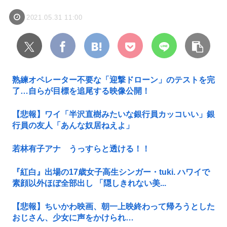
2021.05.31 11:00
熟練オペレーター不要な「迎撃ドローン」のテストを完
了…自らが目標を追尾する映像公開！
【悲報】ワイ「半沢直樹みたいな銀行員カッコいい」銀
行員の友人「あんな奴居ねえよ」
若林有子アナ うっすらと透ける！！
『紅白』出場の17歳女子高生シンガー・tuki. ハワイで
素顔以外ほぼ全部出し 「隠しきれない美...
【悲報】ちいかわ映画、朝一上映終わって帰ろうとした
おじさん、少女に声をかけられ…