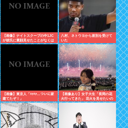
【画像】ナイトスクープの中1JC
八村、ネトウヨから差別を受けて
が彼氏に素顔見せたことがなくは
いた
ずかしいという依頼www
【画像】東京人「ﾊｧﾊｧ…ついに家
【画像あり】女子大生「長岡の花
建てたぞ！」
火行ってきた」 花火を見せたいの
か自分を見せたいのかどっちだ
よ！