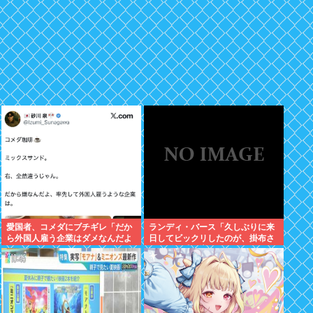
愛国者、コメダにブチギレ「だか
ランディ・バース「久しぶりに来
ら外国人雇う企業はダメなんだよ
日してビックリしたのが、掛布さ
」
んの髪の毛が増えていた。岡田さ
んは髪の毛がなくなってた」