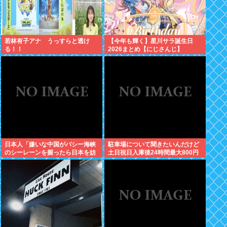
若林有子アナ うっすらと透け
【今年も輝く】星川サラ誕生日
る！！
2026まとめ【にじさんじ】
日本人「嫌いな中国がバシー海峡
駐車場について聞きたいんだけど
のシーレーンを握ったら日本を妨
土日祝日入庫後24時間最大800円
害するに違いない、だから台湾支
って日曜いれて出庫日が平日の場
援だムキー」つまりそういうこと
合料金どうなるの
でしょ