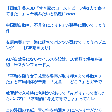
【画像】美人JD「すき家のローストビーフ丼1人で食べ
てきた！」←合成みたいと話題にwww
中国製自動車、不具合によりドアが勝手に開いてしまう
件
友廣南実アナ 海に落ちてパンツが透けてしまうハプニ
ング！！【GIF動画あり】
AIが自然界にないウイルスを設計、16種類で増殖を確
認…米スタンフォード大！
「平和を願う女子児童を警察が取り押さえて移動させ
た」と市民団体が告発、「児童……どこ？」とガチで...
教習所で入校時に色判定があって「みどり」って言った
らババアに 「常識的に考えて青でしょ」ってキレ...
この漫画の表紙、青少年を精通させにかかりすぎだろ