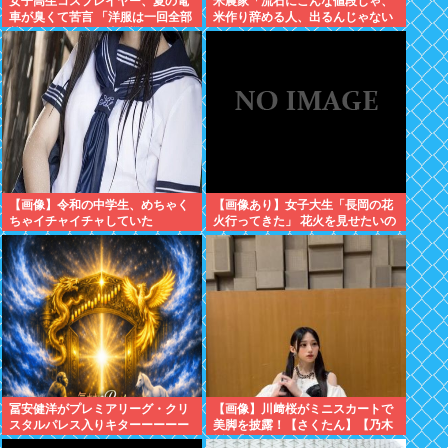
女子高生コスプレイヤー、夏の電
米農家「流石にこんな値段じゃ、
車が臭くて苦言 「洋服は一回全部
米作り辞める人、出るんじゃない
熱湯につけよう！洗濯機はキッチ
かなあ？？」
ンハイター薄めた水で一回まわそ
う！」
【画像】令和の中学生、めちゃく
【画像あり】女子大生「長岡の花
ちゃイチャイチャしていた
火行ってきた」 花火を見せたいの
か自分を見せたいのかどっちだ
よ！
冨安健洋がプレミアリーグ・クリ
【画像】川﨑桜がミニスカートで
スタルパレス入りキターーーーー
美脚を披露！【さくたん】【乃木
ー！
坂46】