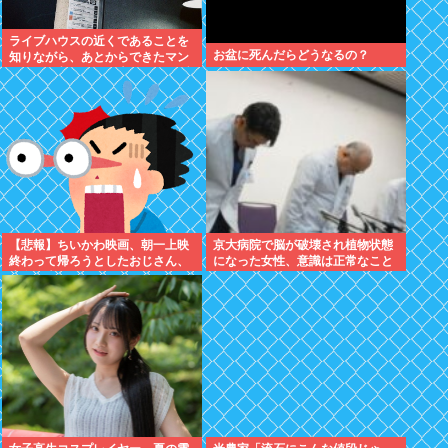
ライブハウスの近くであることを
お盆に死んだらどうなるの？
知りながら、あとからできたマン
ションに入居した日本人、ライブ
ハウスがうるさいとクレーム
【悲報】ちいかわ映画、朝一上映
京大病院で脳が破壊され植物状態
終わって帰ろうとしたおじさん、
になった女性、意識は正常なこと
少女に声をかけられ…
が確認されおわる