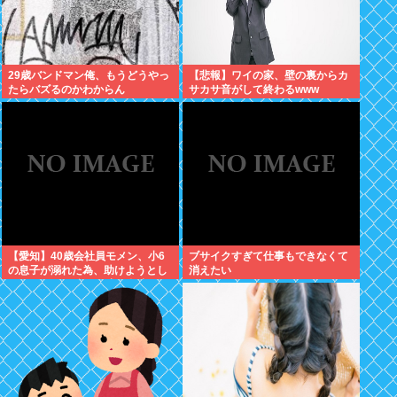
29歳バンドマン俺、もうどうやっ
【悲報】ワイの家、壁の裏からカ
たらバズるのかわからん
サカサ音がして終わるwww
【愛知】40歳会社員モメン、小6
ブサイクすぎて仕事もできなくて
の息子が溺れた為、助けようとし
消えたい
て溺れる なお息子は妻が救出