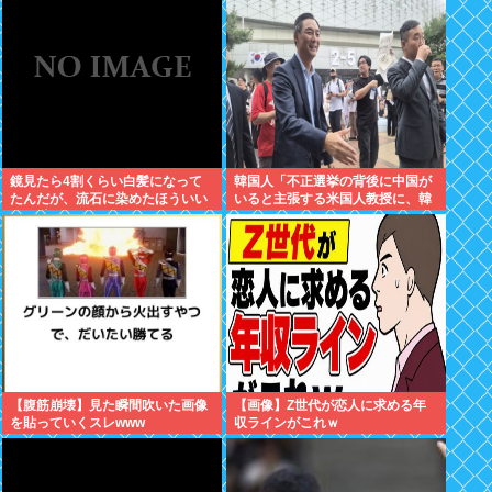
鏡見たら4割くらい白髪になって
韓国人「不正選挙の背後に中国が
たんだが、流石に染めたほういい
いると主張する米国人教授に、韓
の ？半分おじいちゃんでドン引き
国ネット民が困惑」
したわ
【腹筋崩壊】見た瞬間吹いた画像
【画像】Z世代が恋人に求める年
を貼っていくスレwww
収ラインがこれｗ