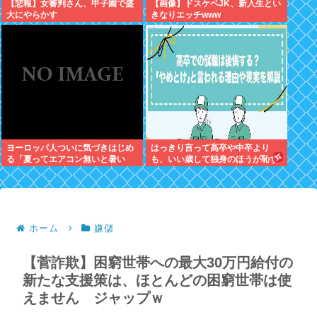
【悲報】女審判さん、甲子園で盛
【画像】ドスケベJK、新入生とい
大にやらかす
きなりエッチwww
ヨーロッパ人ついに気づきはじめ
はっきり言って高卒や中卒より
る「夏ってエアコン無いと暑い
も、いい歳して独身のほうが恥ず
わ」
かしいよな
ホーム
嫌儲
【菅詐欺】困窮世帯への最大30万円給付の
新たな支援策は、ほとんどの困窮世帯は使
えません ジャップｗ