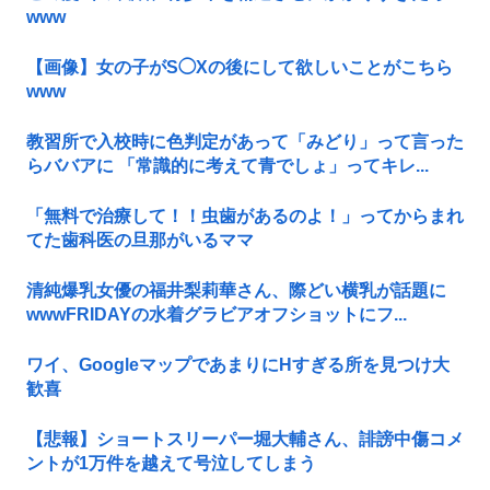
www
【画像】女の子がS◯Xの後にして欲しいことがこちら
www
教習所で入校時に色判定があって「みどり」って言った
らババアに 「常識的に考えて青でしょ」ってキレ...
「無料で治療して！！虫歯があるのよ！」ってからまれ
てた歯科医の旦那がいるママ
清純爆乳女優の福井梨莉華さん、際どい横乳が話題に
wwwFRIDAYの水着グラビアオフショットにフ...
ワイ、GoogleマップであまりにΗすぎる所を見つけ大
歓喜
【悲報】ショートスリーパー堀大輔さん、誹謗中傷コメ
ントが1万件を越えて号泣してしまう