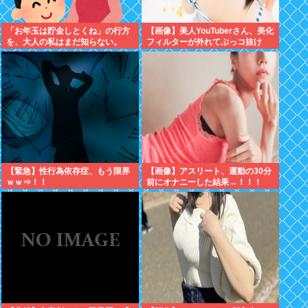
「お年玉は貯金しとくね」の行方
【画像】美人YouTuberさん、美化
を、大人の私はまだ知らない。
フィルターが外れてぶっコ抜け
www
【緊急】性行為依存症、もう限界
【画像】アスリート、運動の30分
ｗｗ⇒！！
前にオナニーした結果→！！！