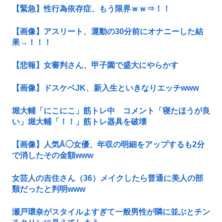
【緊急】性行為依存症、もう限界ｗｗ⇒！！
【画像】アスリート、運動の30分前にオナニーした結
果→！！！
【悲報】女審判さん、甲子園で盛大にやらかす
【画像】ドスケベJK、新入生といきなりエッチwww
堀大輔「にこにこ」筋トレ中 コメント「寝たほうが良
い」堀大輔「！！」筋トレ器具を破壊
【画像】人気Å◯女優、年収の明細をアップするも2分
で消したその金額www
女芸人の吉住さん（36）メイクしたら普通に美人の部
類だったと判明www
瀬戸環奈がスタイルよすぎて一般男性が隣に並ぶとチン