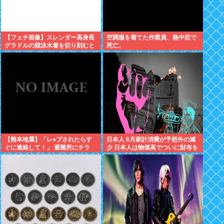
【フェチ画像】スレンダー高身長
空調服を着てた作業員、熱中症で
グラドルの競泳水着を切り刻むと
死亡。
ヌルヌル 大開脚×マッサージ
【鹿】
【熊本地震】「レ●プされたらす
日本人 6月家計消費が予想外の減
ぐに連絡して！」 避難所にチラ
少 日本人は物価高でついに財布を
シ。 無料で緊急避妊薬を届けるシ
閉じる、金を使わなくなる 使える
ステムを実現へ
金がもう無いからだった