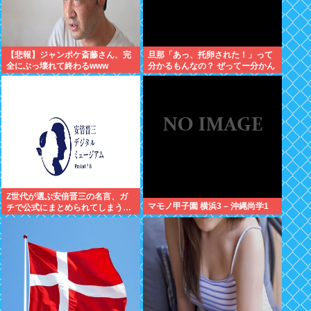
【悲報】ジャンポケ斎藤さん、完
旦那「あっ、托卵された！」って
全にぶっ壊れて終わるwww
分かるもんなの？ ぜってー分かん
ないだろ。
Z世代が選ぶ安倍晋三の名言、ガ
マモノ甲子園 横浜3 – 沖縄尚学1
チで公式にまとめられてしまう…
✨