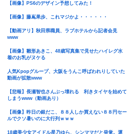
【画像】PS6のデザイン予想してみた！
【画像】藤嶌果歩、これマジかよ・・・・・・
【動画アリ】秋田県職員、ラブホテルから記者会見
www
【画像】雛形あきこ、48歳写真集で見せたハイレグ水
着のお乳がヌケる
人気Kpopグループ、大阪をうんこ呼ばわれりしていた
動画が拡散www
【悲報】長瀬智也さんぶっ壊れる 利きタイヤを始めて
しまうwww（動画あり）
【画像】昨日の銀だこ、８８人しか買えない８８円セー
ルでクソ暑いのに大行列ｗｗｗ
18歳美少女アイドル星乃ゆら、シンママだと発覚。運