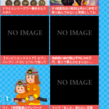
ドラクエシリーズで一番好きなラ
B’z稲葉浩志の歌詞は何かに本気で
スボス
取り組んでみないと実感としてわ
からない
【コンビニエンスストア】セブン
相続税の納付額は平均1,946万
イレブン（7-11）について知って
円、怒りで震えが止まらない…
いること
ワイ、7時間勤務のテレワーク
マジで「女しか」使わない言葉