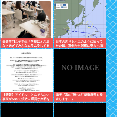
美容専門女子学生「学校にオス居
日本の周りをハエのように回って
なさ過ぎてみんなムラムラしてる
た台風、東側から関東に突入へ 高
」
市
【悲報】アイドル、とんでもない
識者『真の"勝ち組"都道府県を発
事実がSNSで拡散→運営が声明を
表します。』
発表www