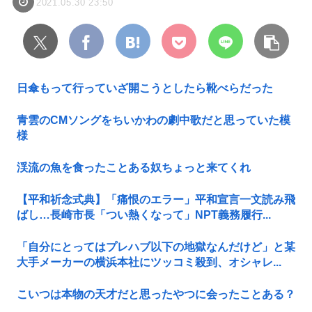
2021.05.30 23:50
日傘もって行っていざ開こうとしたら靴べらだった
青雲のCMソングをちいかわの劇中歌だと思っていた模
様
渓流の魚を食ったことある奴ちょっと来てくれ
【平和祈念式典】「痛恨のエラー」平和宣言一文読み飛
ばし…長崎市長「つい熱くなって」NPT義務履行...
「自分にとってはプレハブ以下の地獄なんだけど」と某
大手メーカーの横浜本社にツッコミ殺到、オシャレ...
こいつは本物の天才だと思ったやつに会ったことある？