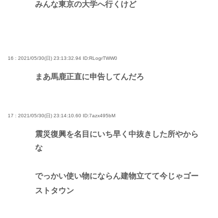
みんな東京の大学へ行くけど
16 : 2021/05/30(日) 23:13:32.94
ID:RLogrTWW0
まあ馬鹿正直に申告してんだろ
17 : 2021/05/30(日) 23:14:10.60
ID:7azx495bM
震災復興を名目にいち早く中抜きした所やから
な
でっかい使い物にならん建物立てて今じゃゴー
ストタウン