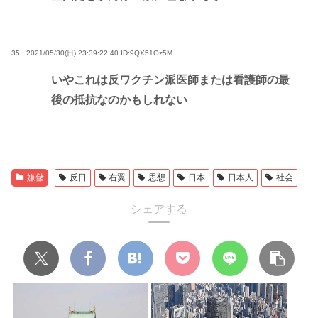
35 : 2021/05/30(日) 23:39:22.40
ID:9QX51Oz5M
いやこれは反ワクチン派医師または看護師の最
後の抵抗なのかもしれない
嫌儲
反日
右翼
思想
日本
日本人
社会
シェアする