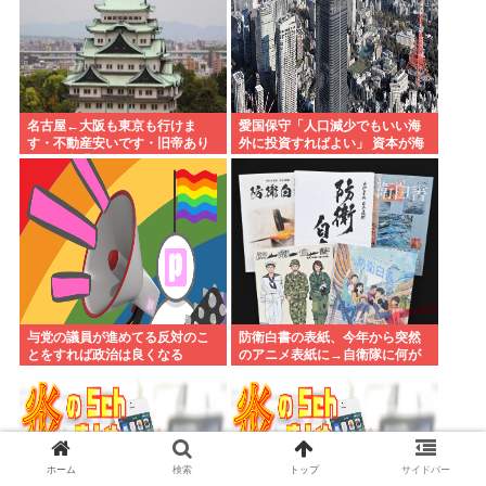
名古屋←大阪も東京も行けま
愛国保守「人口減少でもいい海
す・不動産安いです・旧帝あり
外に投資すればよい」 資本が海
ます・空港あります 不人気な理
外流出し賃金もGDPも上がらず
由
海外が成長
与党の議員が進めてる反対のこ
防衛白書の表紙、今年から突然
とをすれば政治は良くなる
のアニメ表紙に→自衛隊に何が
あったのか。
ホーム
検索
トップ
サイドバー