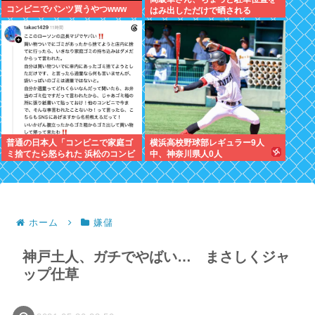
コンビニでパンツ買うやつwww
はみ出しただけで晒される
wwwWwwWWw
普通の日本人「コンビニで家庭ゴ
横浜高校野球部レギュラー9人
ミ捨てたら怒られた 浜松のコンビ
中、神奈川県人0人
ニもう行かない」
ホーム
嫌儲
神戸土人、ガチでやばい… まさしくジャ
ップ仕草