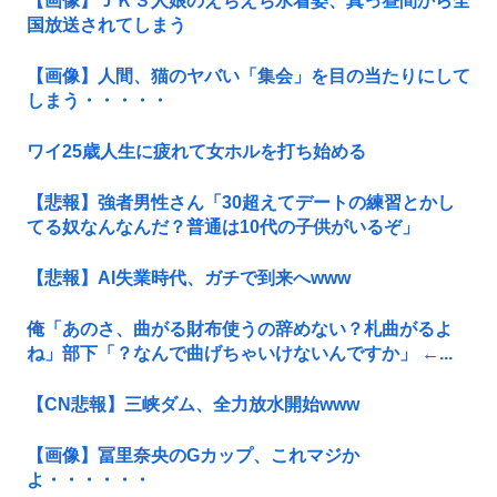
【画像】ＪＫ３人娘のえちえち水着姿、真っ昼間から全
国放送されてしまう
【画像】人間、猫のヤバい「集会」を目の当たりにして
しまう・・・・・
ワイ25歳人生に疲れて女ホルを打ち始める
【悲報】強者男性さん「30超えてデートの練習とかし
てる奴なんなんだ？普通は10代の子供がいるぞ」
【悲報】AI失業時代、ガチで到来へwww
俺「あのさ、曲がる財布使うの辞めない？札曲がるよ
ね」部下「？なんで曲げちゃいけないんですか」 ←...
【CN悲報】三峡ダム、全力放水開始www
【画像】冨里奈央のGカップ、これマジか
よ・・・・・・