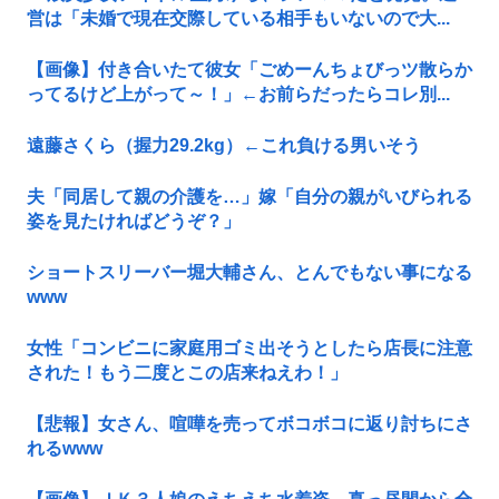
営は「未婚で現在交際している相手もいないので大...
【画像】付き合いたて彼女「ごめーんちょびっツ散らか
ってるけど上がって～！」←お前らだったらコレ別...
遠藤さくら（握力29.2kg）←これ負ける男いそう
夫「同居して親の介護を…」嫁「自分の親がいびられる
姿を見たければどうぞ？」
ショートスリーバー堀大輔さん、とんでもない事になる
www
女性「コンビニに家庭用ゴミ出そうとしたら店長に注意
された！もう二度とこの店来ねえわ！」
【悲報】女さん、喧嘩を売ってボコボコに返り討ちにさ
れるwww