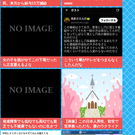
民、来月から給与15万減給
www
女の子を脱がせてこの下着だった
こういう輩がテレビをつまらなく
ら正直萎えるよな
したんだな
発達障害でも低IQでも高IQでも貧
【画像】この日本人男性、前世で
乏でも不健康でもないのに生きづ
世界救っただろ。妻のウクライナ
らい奴www
女性が可愛すぎる件