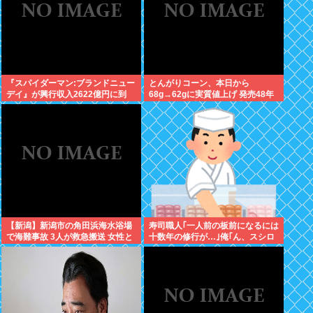
『スパイダーマン:ブランドニュー
とんがりコーン、本日から
デイ』が興行収入2622億円に到
68g→62gに実質値上げ 発売48年
達！2週目も好調に推移へ
で初の箱縮小 メーカー「CO2も
1067トン削減できます笑」
【新潟】新潟市の角田浜海水浴場
寿司職人｢一人前の板前になるには
で海難事故 3人が救急搬送 女性と
十数年の修行が…｣俺｢ん、スシロ
男児が心肺停止 男性は意識あり
ーでいいっしょ(笑)あんまかわん
ねｗ｣