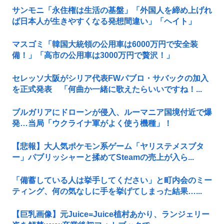
サンモニ「永住権は生活の基盤」「外国人を締め上げれ
ば日本人が生きやすくなる発想間違い」「ヘイト」
マスゴミ「韓国大統領の公用車は6000万円で安全装
備！」「高市の公用車は3000万円で贅沢！」
セレッソ大阪がシリア代表FWパブロ・サバックの加入
を正式発表 「何曲か一緒に歌えたらいいですね！...
ブルガリアにドローンが侵入、ルーマニア国境付近で爆
発…当局「ウクライナ軍がよく使う機種」！
【悲報】大人気ポケモン系ゲーム「ヤリステメスブタ
ー」パブリッシャーと揉めてSteamの売上が入ら...
「備蓄している人は挙手してください」と町内会のミー
ティング、何の気なしに手を挙げてしまった結果…...
【巨乳画像】元Juice=Juice植村あかり、ランジェリー