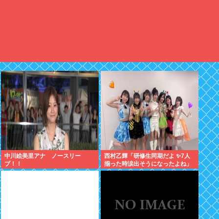
中川絵美里アナ ノースリー
西村乙輝「研修生同期だよ ✨7人
ブ！！
揃った時涙出そうになったよね」