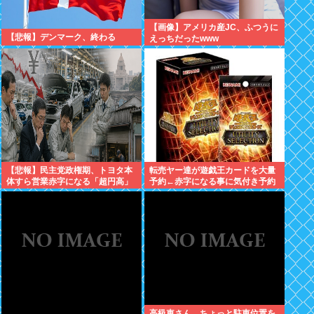
【画像】アメリカ産JC、ふつうに
【悲報】デンマーク、終わる
えっちだったwww
【悲報】民主党政権期、トヨタ本
転売ヤー達が遊戯王カードを大量
体すら営業赤字になる「超円高」
予約←赤字になる事に気付き予約
…中小企業の景況も厳しい水準だ
キャンセル放置開始
った←これエグいよな
高級車さん、ちょっと駐車位置を