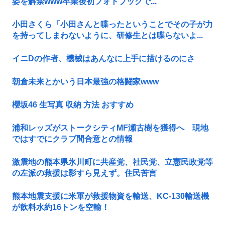
姿を解禁www卒業後初フォトブックで...
小田さくら「小田さんと喋ったということでその子が力
を持ってしまわないように、研修生とは喋らないよ...
イニDの作者、機械はあんなに上手に描けるのにさ
朝倉未来とかいう日本最強の格闘家www
櫻坂46 生写真 収納 方法 おすすめ
浦和レッズがストークシティMF瀬古樹を獲得へ 現地
ではすでにクラブ間合意との情報
激震地の熊本県氷川町に共産党、社民党、立憲民政党等
の左派の救援は影すら見えず。住民苦言
熊本地震支援に米軍が救援物資を輸送、KC-130輸送機
が飲料水約16トンを空輸！