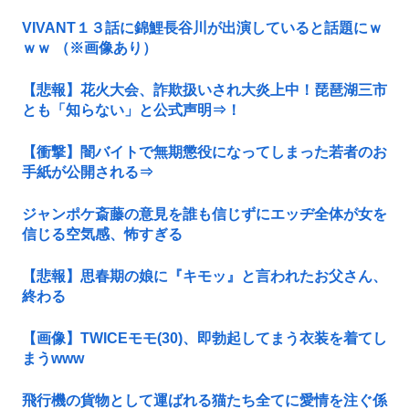
VIVANT１３話に錦鯉長谷川が出演していると話題にｗ
ｗｗ （※画像あり）
【悲報】花火大会、詐欺扱いされ大炎上中！琵琶湖三市
とも「知らない」と公式声明⇒！
【衝撃】闇バイトで無期懲役になってしまった若者のお
手紙が公開される⇒
ジャンポケ斎藤の意見を誰も信じずにエッヂ全体が女を
信じる空気感、怖すぎる
【悲報】思春期の娘に『キモッ』と言われたお父さん、
終わる
【画像】TWICEモモ(30)、即勃起してまう衣装を着てし
まうwww
飛行機の貨物として運ばれる猫たち全てに愛情を注ぐ係