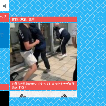
るとク
首都大東京、豪雨
お前らが性欲のせいでやってしまったキチゲェ行
為あげてけ