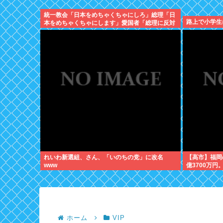
統一教会「日本をめちゃくちゃにしろ」総理「日
路上で小学生
本をめちゃくちゃにします」愛国者「総理に反対
するやつは反日！」 これなに？
れいわ新選組、さん、「いのちの党」に改名
【高市】福岡
www
億3700万円
ホーム
VIP