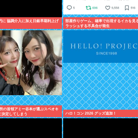
9円に 協調介入に加え日銀早期利上げ
部屋作りゲーム、確率で出現するイカを見
ラッシュする不具合が発生
所の首領アミー谷本が選ぶスペオキ
ハロ！コン 2026 グッズ追加！
に決定してしまう