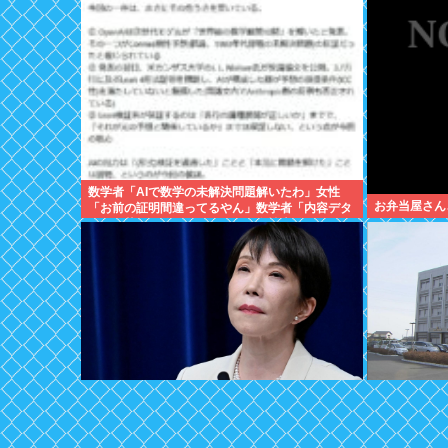
数学者「AIで数学の未解決問題解いたわ」女性
お弁当屋さん
「お前の証明間違ってるやん」数学者「内容デタ
ラメで草。AI使うのヘタ？」→女性大発狂