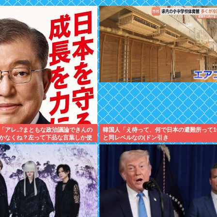
「アレ..?まともな政治議論できんの
韓国人「え待って、何で日本の避難所って1
かなくね？左って下品な言葉しか使
と同レベルなの(ドン引き
メージ」