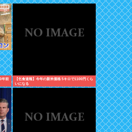
0年前
【乞食速報】今年の新米価格 5キロで1100円くら
いになる