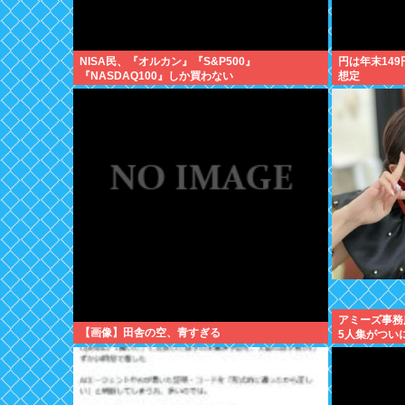
NISA民、『オルカン』『S&P500』
円は年末14
『NASDAQ100』しか買わない
想定
アミーズ事務
【画像】田舎の空、青すぎる
5人集がつい