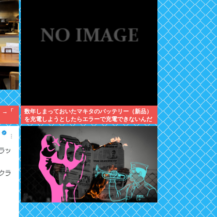
」→「
数年しまっておいたマキタのバッテリー（新品）
を充電しようとしたらエラーで充電できないんだ
が！復活させる方法教えろ