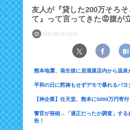
友人が『貸した200万そろ
て』って言ってきた😡腹が
2021.05.30 19:51
熊本地震、発生後に居酒屋店内から温泉
平和の日に黙祷もせずデモで暴れるパヨ
【神企業】任天堂、熊本に5000万円寄付
警官が発砲→「適正だったか調査」する
告！