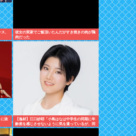
ース、
彼女の実家でご飯頂いたんだがすき焼きの肉が鶏
肉だった
』に抜
【逸材】江口紗耶「小島はなは中学生の同期に年
齢差を感じさせないように気を遣っているが、同
期2人は気づ