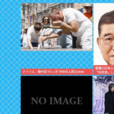
普通の日本人
ドイツ人、熱中症で1ヶ月で9600人死亡www
『自民党』し
えない のイ