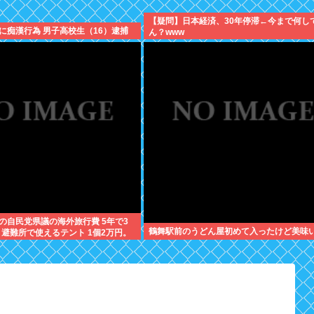
【疑問】日本経済、30年停滞←今まで何し
に痴漢行為 男子高校生（16）逮捕
ん？www
の自民党県議の海外旅行費 5年で3
鶴舞駅前のうどん屋初めて入ったけど美味
。避難所で使えるテント 1個2万円。