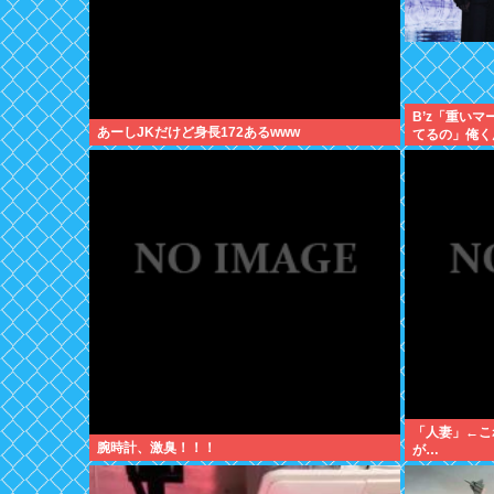
B’z「重い
あーしJKだけど身長172あるwww
てるの」俺く
「人妻」←こ
腕時計、激臭！！！
が…