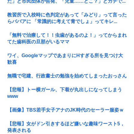
た」と市民団体が告発、「児童……どこ？」とガチで...
教習所で入校時に色判定があって「みどり」って言った
らババアに 「常識的に考えて青でしょ」ってキレ...
「無料で治療して！！虫歯があるのよ！」ってからまれ
てた歯科医の旦那がいるママ
ワイ、GoogleマップであまりにΗすぎる所を見つけ大
歓喜
無職で宅建、行政書士の勉強を始めてしまったおっさん
【悲報】トー横ガール、下着が丸出しになってしまう
www
【画像】TBS若手女子アナのJK時代のセーラー服姿ｗ
【悲報】女がドン引きするほど嫌いな趣味ワースト5，
発表される