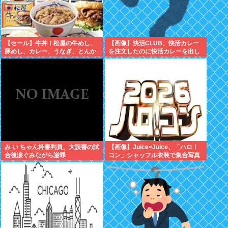
【セール】牛丼！松屋の牛めし、
【画像】快活CLUB、快活カレー
豚めし、カレー、うなぎ、とんか
を注文したのに快活カレーを出し
つなどなどの冷凍食品がセール
てしまい炎上ｗｗｗ
中！
み い ちゃん枠審判員、大誤審の試
【画像】Juice=Juice、「ハロ！
合後涙ぐみながら謝罪
コン」シャッフル衣装で集合写真