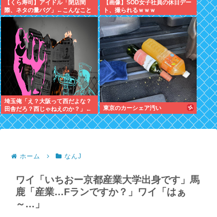
【くら寿司】アイドル「閉店間
【画像】SOD女子社員の休日デー
際、ネタの量バグ」←こんなこと
ト、撮られるｗｗｗ
あるの？
埼玉俺「え？大阪って西だよな？
東京のカーシェア汚い
田舎だろ？西じゃねえのか？」←
これさぁ
ホーム
なんJ
ワイ「いちおー京都産業大学出身です」馬
鹿「産業…Fランですか？」ワイ「はぁ
～…」