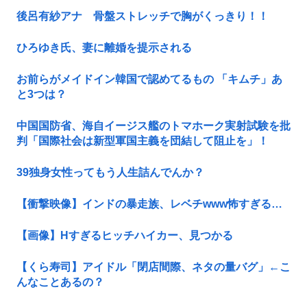
後呂有紗アナ 骨盤ストレッチで胸がくっきり！！
ひろゆき氏、妻に離婚を提示される
お前らがメイドイン韓国で認めてるもの 「キムチ」あ
と3つは？
中国国防省、海自イージス艦のトマホーク実射試験を批
判「国際社会は新型軍国主義を団結して阻止を」！
39独身女性ってもう人生詰んでんか？
【衝撃映像】インドの暴走族、レベチwww怖すぎる…
【画像】Hすぎるヒッチハイカー、見つかる
【くら寿司】アイドル「閉店間際、ネタの量バグ」←こ
んなことあるの？