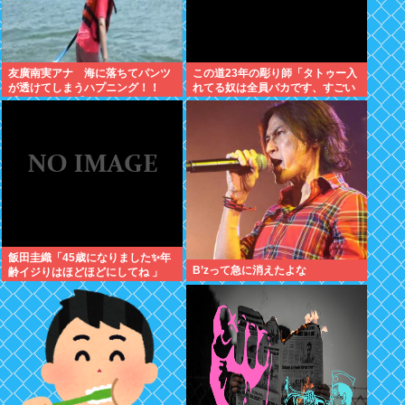
友廣南実アナ 海に落ちてパンツ
この道23年の彫り師「タトゥー入
が透けてしまうハプニング！！
れてる奴は全員バカです、すごい
【GIF動画あり】
民度低い」
飯田圭織「45歳になりました✨年
B’zって急に消えたよな
齢イジりはほどほどにしてね 」