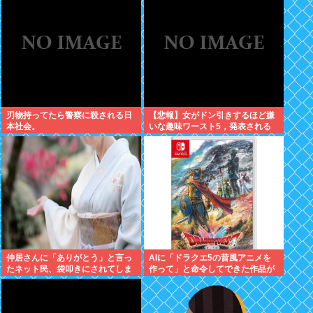
刃物持ってたら警察に殺される日
【悲報】女がドン引きするほど嫌
本社会。
いな趣味ワースト5，発表される
仲居さんに「ありがとう」と言っ
AIに「ドラクエ5の昔風アニメを
たネット民、袋叩きにされてしま
作って」と命令してできた作品が
う…
これ、感想よろ