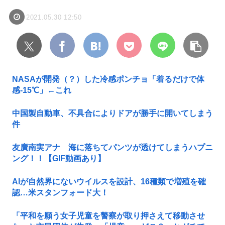
2021.05.30 12:50
NASAが開発（？）した冷感ポンチョ「着るだけで体
感-15℃」←これ
中国製自動車、不具合によりドアが勝手に開いてしまう
件
友廣南実アナ 海に落ちてパンツが透けてしまうハプニ
ング！！【GIF動画あり】
AIが自然界にないウイルスを設計、16種類で増殖を確
認…米スタンフォード大！
「平和を願う女子児童を警察が取り押さえて移動させ