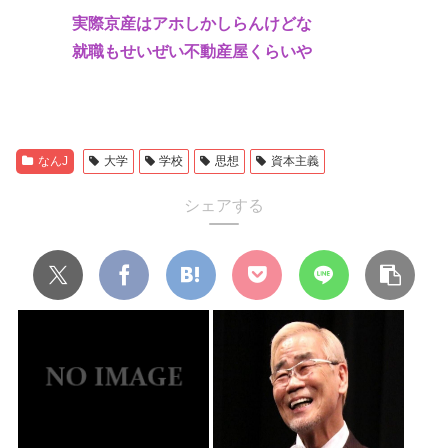
実際京産はアホしかしらんけどな
就職もせいぜい不動産屋くらいや
なんJ
大学
学校
思想
資本主義
シェアする