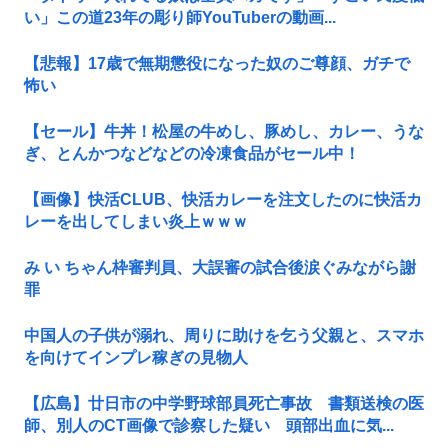
い」この道23年の彫り師YouTuberの動画...
【悲報】17歳で無期懲役になった奴のご尊顔、ガチで
怖い
【セール】牛丼！松屋の牛めし、豚めし、カレー、うな
ぎ、とんかつなどなどの冷凍食品がセール中！
【画像】快活CLUB、快活カレーを注文したのに快活カ
レーを出してしまい炎上ｗｗｗ
み い ちゃん枠審判員、大誤審の試合後涙ぐみながら謝
罪
中国人の子供が溺れ、周りに助けを乞う父親と、スマホ
を向けてインプレ稼ぎの見物人
【広島】廿日市の中学野球部員死亡事故 書類送検の医
師、別人のCT画像で診察した疑い 頭部出血に気...