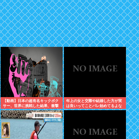
【動画】日本の超有名キックボク
年上の女と交際や結婚した方が実
サー、世界に挑戦した結果、衝撃
は良いってことバレ始めてるよな
的KO負けしてしまう。【格闘技】