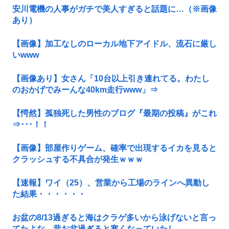
安川電機の人事がガチで美人すぎると話題に…（※画像
あり）
【画像】加工なしのローカル地下アイドル、流石に厳し
いwww
【画像あり】女さん「10台以上引き連れてる。わたし
のおかげでみーんな40km走行www」⇒
【愕然】孤独死した男性のブログ『最期の投稿』がこれ
⇒･･･！！
【画像】部屋作りゲーム、確率で出現するイカを見ると
クラッシュする不具合が発生ｗｗｗ
【速報】ワイ（25）、営業から工場のラインへ異動し
た結果・・・・・・
お盆の8/13過ぎると海はクラゲ多いから泳げないと言っ
てたよな。昔お盆過ぎると寒くなっていたし