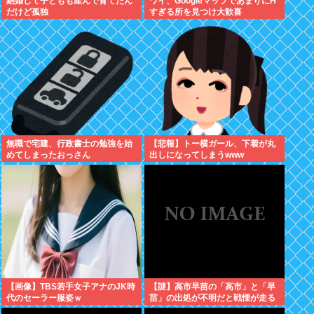
結婚して子どもも産んで育てたん
ワイ、GoogleマップであまりにΗ
だけど孤独
すぎる所を見つけ大歓喜
無職で宅建、行政書士の勉強を始
【悲報】トー横ガール、下着が丸
めてしまったおっさん
出しになってしまうwww
【画像】TBS若手女子アナのJK時
【謎】高市早苗の「高市」と「早
代のセーラー服姿ｗ
苗」の出処が不明だと戦慄が走る