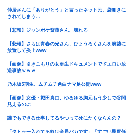
仲居さんに「ありがとう」と言ったネット民、袋叩きに
されてしまう…
【悲報】ジャンポケ斎藤さん、壊れる
【悲報】さらば青春の光さん、ひょうろくさんを廃墟に
放置して炎上www
【画像】引きこもりの女更生ドキュメントでドエロい放
送事故ｗｗｗ
乃木坂5期生、ムチムチ色白ナマ足公開www
【画像】女優・堀田真由、ゆるゆる胸元もう少しで谷間
見えるのに
誰でもできる仕事してるやつって死にたくならんの？
「タトゥー入れてる奴は全員バカです」「すごい民度低