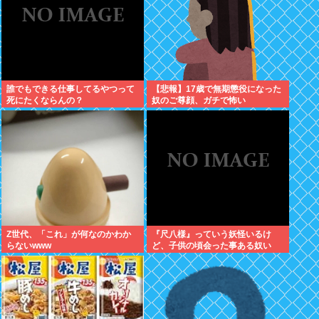
誰でもできる仕事してるやつって
【悲報】17歳で無期懲役になった
死にたくならんの？
奴のご尊顔、ガチで怖い
Z世代、「これ」が何なのかわか
『尺八様』っていう妖怪いるけ
らないwww
ど、子供の頃会った事ある奴い
る？？