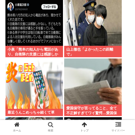
訳ない」 なにコレ？ジャッ
グ事件」あとひとつは？
プ？？？
小泉「熊本の知人から電話があ
山上徹也「よかったこの距離
り、自衛隊の支援には感謝しか
で」
ない、自衛隊のファンが増えて
るとのこと 」
愛国保守が言ってること、全て
最近うんこめっちゃ細くて草
不正解すぎてワイ驚愕…愛国保
守の正しかった瞬間を教えてく
れ…
ホーム
検索
トップ
サイドバー