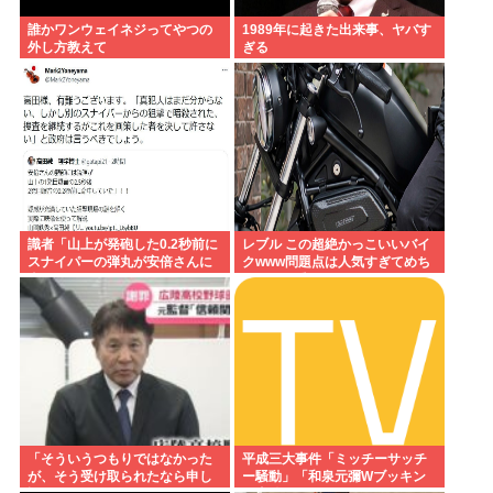
誰かワンウェイネジってやつの
1989年に起きた出来事、ヤバす
外し方教えて
ぎる
識者「山上が発砲した0.2秒前に
レブル この超絶かっこいいバイ
スナイパーの弾丸が安倍さんに
クwww問題点は人気すぎてめち
当たっていた！」 これ。
ゃくちゃ乗ってるやついるwww
「そういうつもりではなかった
平成三大事件「ミッチーサッチ
が、そう受け取られたなら申し
ー騒動」「和泉元彌Wブッキン