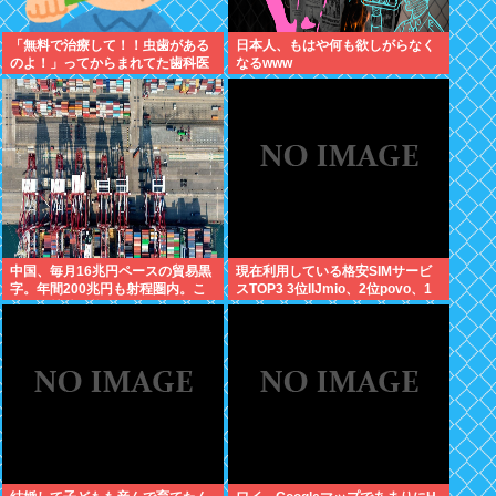
「無料で治療して！！虫歯がある
日本人、もはや何も欲しがらなく
のよ！」ってからまれてた歯科医
なるwww
の旦那がいるママ
中国、毎月16兆円ペースの貿易黒
現在利用している格安SIMサービ
字。年間200兆円も射程圏内。こ
スTOP3 3位IIJmio、2位povo、1
んなん持続不能だろ！
位ahamo