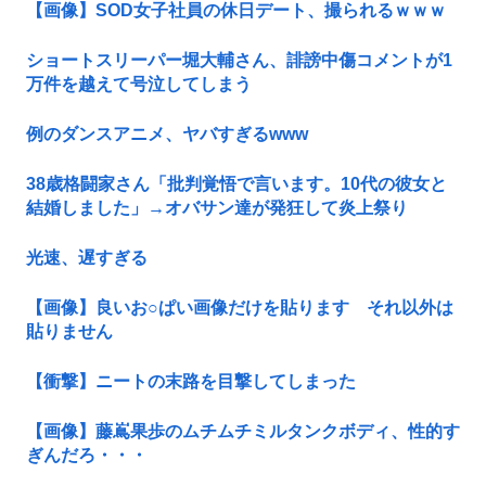
【画像】SOD女子社員の休日デート、撮られるｗｗｗ
ショートスリーパー堀大輔さん、誹謗中傷コメントが1
万件を越えて号泣してしまう
例のダンスアニメ、ヤバすぎるwww
38歳格闘家さん「批判覚悟で言います。10代の彼女と
結婚しました」→オバサン達が発狂して炎上祭り
光速、遅すぎる
【画像】良いお○ぱい画像だけを貼ります それ以外は
貼りません
【衝撃】ニートの末路を目撃してしまった
【画像】藤嶌果歩のムチムチミルタンクボディ、性的す
ぎんだろ・・・