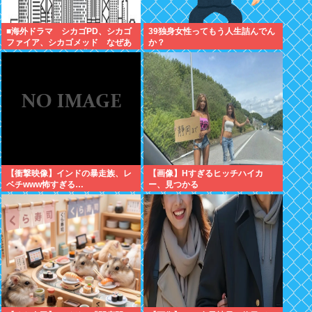
■海外ドラマ シカゴPD、シカゴ
39独身女性ってもう人生詰んでん
ファイア、シカゴメッド なぜあ
か？
の人は、あそこまで背負うのか
【衝撃映像】インドの暴走族、レ
【画像】Hすぎるヒッチハイカ
ベチwww怖すぎる…
ー、見つかる