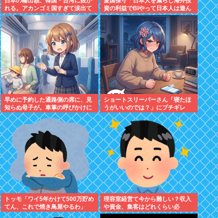
日本の輸出額、韓国・台湾に抜か
愛国保守「日本人を減らし海外投
れる。アカンゴミ国すぎて涙出て
資の利益でBIやって日本人は遊ん
きた…
で暮らすべき。移民は不要」
早めに予約した通路側の席に、見
ショートスリーパーさん「寝たほ
知らぬ母子が。車掌の呼びかけに
うがいいのでは？」にブチギレ
も「目を閉じて無視」して居座ら
れました。無理やり奪われた席
は、結局“やったもん勝ち”にな
っ...
トッモ「ワイ5年かけて500万貯め
理容室経営て今から難しい？収入
てん、これで焼き鳥屋やるわ」
や資金、集客はどれくらい必
要？？