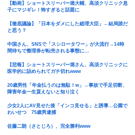
【動画】ショートスリーパー堀大輔、高須クリニック息
子にマジギレ！怖すぎると話題に
【徹底議論】「日本をダメにした総理大臣」←結局誰だ
と思う？
中国さん、SNSで「スシロータワー」が大流行→14時
間待ちで整理券が転売される事態に…
【悲報】ショートスリーパー堀さん、高須クリニックに
医学的に詰められてガチ切れwww
20歳男性「年金払うのは無駄！w」→事故で手足切断、
障害年金一生貰えないと知り泣く
少女2人にAV見せた後「インコ見せる」と誘導…公園で
わいせつ 75歳男逮捕
佐藤二朗（さとじろ）、完全勝利www