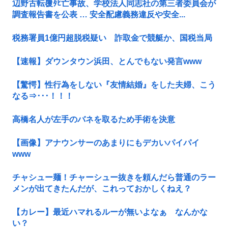
辺野古転覆ﾀﾋ亡事故、学校法人同志社の第三者委員会が
調査報告書を公表 … 安全配慮義務違反や安全...
税務署員1億円超脱税疑い 詐取金で競艇か、国税当局
【速報】ダウンタウン浜田、とんでもない発言www
【驚愕】性行為をしない『友情結婚』をした夫婦、こう
なる⇒･･･！！！
高橋名人が左手のバネを取るため手術を決意
【画像】アナウンサーのあまりにもデカいパイパイ
www
チャシュー麺！チャーシュー抜きを頼んだら普通のラー
メンが出てきたんだが、これっておかしくねえ？
【カレー】最近ハマれるルーが無いよなぁ なんかな
い？