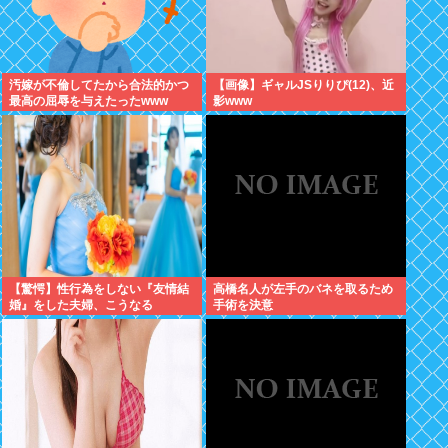
汚嫁が不倫してたから合法的かつ
【画像】ギャルJSりりぴ(12)、近
最高の屈辱を与えたったwww
影www
【驚愕】性行為をしない『友情結
高橋名人が左手のバネを取るため
婚』をした夫婦、こうなる
手術を決意
⇒･･･！！！