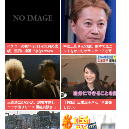
感、堕落する国家日本そのもの
だ」
イチローの晩年(2011-2019)の成
中居正広さん53歳、熊本で黒ニ
績、流石に擁護できないwww
ットをかぶりボランティアと寄
付をしている模様
玉置浩二&ASKA、10数年越し
【感動】広末涼子さん「再出発
コラボ曲リリース 番組共演きっ
したい」
かけで実現…同い年盟友の完全
合作