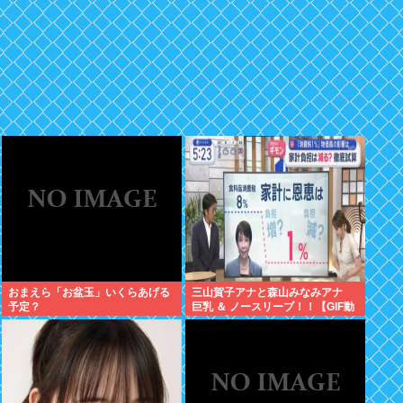
おまえら「お盆玉」いくらあげる
三山賀子アナと森山みなみアナ
予定？
巨乳 ＆ ノースリーブ！！【GIF動
画あり】