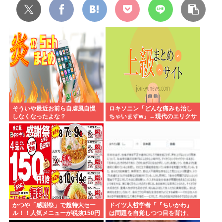
そういや最近お前ら自虐風自慢
ロキソニン「どんな痛みも治し
しなくなったよな？
ちゃいますw」←現代のエリクサ
ーやろ…
かつや「感謝祭」で超特大セー
ドイツ人哲学者「『ちいかわ』
ル！！人気メニューが税抜150円
は問題を自覚しつつ目を背け、
引き！！！
自分は無害という道徳的優越