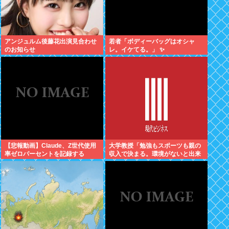
アンジュルム後藤花出演見合わせ
若者「ボディーバッグはオシャ
のお知らせ
レ。イケてる。」 ✨
【悲報動画】Claude、Z世代使用
大学教授「勉強もスポーツも親の
率ゼロパーセントを記録する
収入で決まる。環境がないと出来
るわけがない」