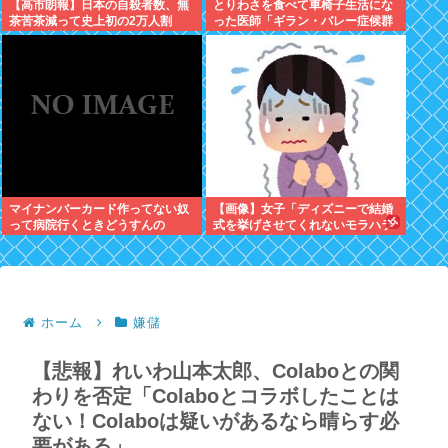
【高市朗報】日本の自殺者数、無
とりわさを食べて車椅子生活にな
茶苦茶減って史上初の2万人割
った医師「ギラン・バレー症候群
れ。無茶苦茶生きやすい国になっ
になって本当に絶望。死んだ方が
てる件www
良かったと思った」
マイナンバーカード作ってない奴
【画像】女子「ディズニーで結婚
って病院行くときどうすんの
式を挙げさせてくれないモラハラ
彼氏。過呼吸になりました。涙が
止まらない」
ホーム
嫌儲
【悲報】れいわ山本太郎、Colaboとの関
わりを否定「Colaboとコラボしたことは
ない！Colaboは疑いがあるなら晴らす必
要がある」