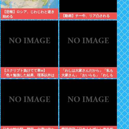
【悲報】ロシア、じわじわと逝き
【動画】チー牛、リア凸される
始める
【スクリプト負けてて草w】
「わしは大家さんだから」「私も
「色々勉強した結果、理系以外は
大家さん」「おいらも」「わしも
エラー品だと気付いた【ガチ】」
じゃ」「拙者も」こんなCMに騙
について、もっと具体的に話そう
された日本人
か