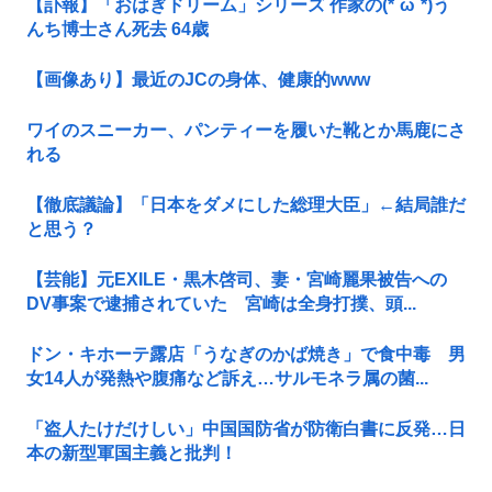
【訃報】「おはぎドリーム」シリーズ 作家の(*´ω`*)う
んち博士さん死去 64歳
【画像あり】最近のJCの身体、健康的www
ワイのスニーカー、パンティーを履いた靴とか馬鹿にさ
れる
【徹底議論】「日本をダメにした総理大臣」←結局誰だ
と思う？
【芸能】元EXILE・黒木啓司、妻・宮崎麗果被告への
DV事案で逮捕されていた 宮崎は全身打撲、頭...
ドン・キホーテ露店「うなぎのかば焼き」で食中毒 男
女14人が発熱や腹痛など訴え…サルモネラ属の菌...
「盗人たけだけしい」中国国防省が防衛白書に反発…日
本の新型軍国主義と批判！