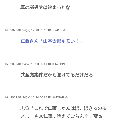
真の弱男党は決まったな
14 : 2023/01/24(火) 19:18:35.15
ID:obePTtdr0
仁藤さん「山本太郎キモい！」
15 : 2023/01/24(火) 19:23:05.81
ID:CDwhjBPh0
共産党案件だから避けてるだけだろ
16 : 2023/01/24(火) 19:24:50.95
ID:WqDSVI3y0
志位「これで仁藤しゃんはぼ、ぼきゅのモ
ノ…。さぁ仁藤…咥えてごらん？」🐮🍌