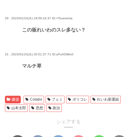
29 : 2023/01/24(火) 19:59:16.37
ID:+/5uamxma
この板れいわのスレ多ない？
31 : 2023/01/24(火) 20:01:37.71
ID:uPuAOMro0
マルチ草
嫌儲
Colabo
フェミ
ポリコレ
れいわ新選組
山本太郎
思想
政治
シェアする