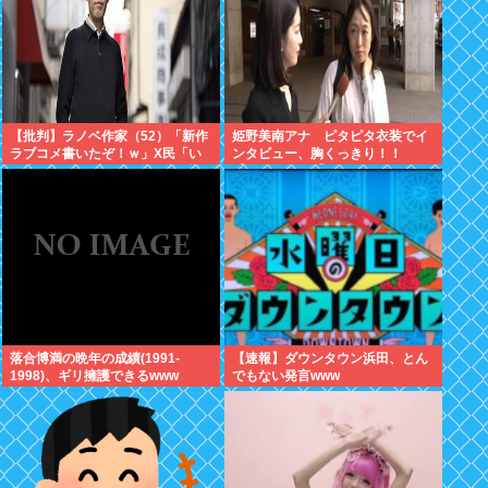
【批判】ラノベ作家（52）「新作
姫野美南アナ ピタピタ衣装でイ
ラブコメ書いたぞ！ｗ」X民「い
ンタビュー、胸くっきり！！
い歳こいてラブコメ（笑）恥ずか
【GIF動画あり】
しくないの？」←やめたれｗと話
題に
落合博満の晩年の成績(1991-
【速報】ダウンタウン浜田、とん
1998)、ギリ擁護できるwww
でもない発言www