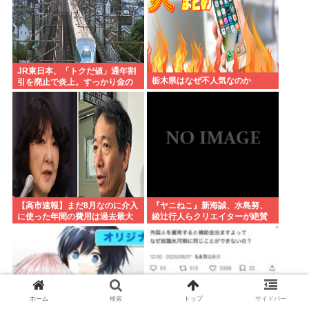
JR東日本、「トクだ値」通年割
栃木県はなぜ不人気なのか
引を廃止で炎上。すっかり金の
亡者と成り下がったな
【高市速報】まだ8月なのに介入
『ヤニねこ』新海誠、水島努、
に使った年間の費用は過去最大
綾辻行人らクリエイターが絶賛
と判明
過激描写はBPOでも議論に
ホーム
検索
トップ
サイドバー