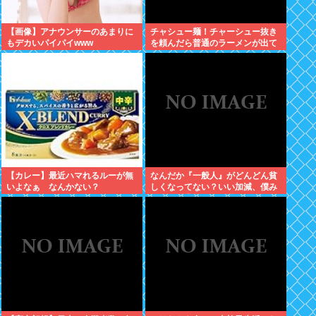
【画像】アナウンサーのあまりに
チャシュー麺！チャーシュー抜き
もデカいパイパイwww
を頼んだら普通のラーメンが出て
きたんだが、これっておかしくね
え？
【カレー】最近ハマれるルーが無
なんだか『一般人』がどんどん貧
いよなぁ なんかない？
しくなってない？いい加減、僕み
たいに副業したら？週に2日休む
時代は終わったんだよ