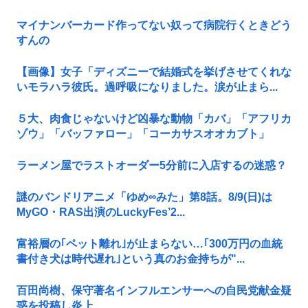
マイナンバーカード作ってない奴って病院行くときどう
すんの
【画像】女子「ディズニーで結婚式を挙げさせてくれな
いモラハラ彼氏。過呼吸になりました。涙が止まら...
５大、肉食じゃないけど凶暴な動物「カバ」「アフリカ
ゾウ」「バッファロー」「コーカサスオオカブト」
ラーメン屋でラストオーダー5分前に入店するの迷惑？
謎のバンドリアニメ「ゆめ∞みた」第8話。8/9(日)は
MyGO・RAS出演のLuckyFes’2...
富裕層の｢ペット離れ｣が止まらない…｢300万円の血統
書付き犬は時代遅れ｣という真のお金持ちが"...
百田尚樹、保守著名インフルエンサーへの自民党献金疑
惑を投稿し炎上