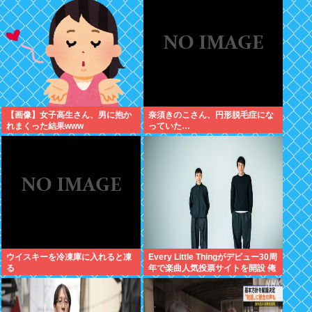
【画像】女子高生さん、男に抱か
奈須きのこさん、円形脱毛症にな
れまくった結果www
っていた…
ウイスキーを冷凍庫に入れると凍
Every Little Thingがデビュー30周
る
年で楽曲人気投票サイトを開設 俺
はもちろんFace the Changeに入
れてきたぞ