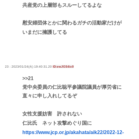
共産党の上層部もスルーしてるよな
慰安婦団体とかに関わるガチの活動家だけが
いまだに擁護してる
23 : 2023/01/24(火) 19:40:31.20
ID:ewJO34ic0
>>21
党中央委員の仁比聡平参議院議員が厚労省に
直々に申し入れしてるぞ
女性支援妨害 許されない
仁比氏 ネット攻撃めぐり国に
https://www.jcp.or.jp/akahata/aik22/2022-12-