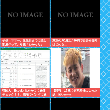
子供「ママー、誕生日までに隠し
東京のJK,遂に480円で自分を売り
部屋作って」母親「わかった」
はじめる…
韓国人「Excelと見せかけて株価
【悲報】17歳で無期懲役になった
チェック！？」職場でバレずに株
奴、怖いwww
取引、巧妙な偽装サイトが話題に