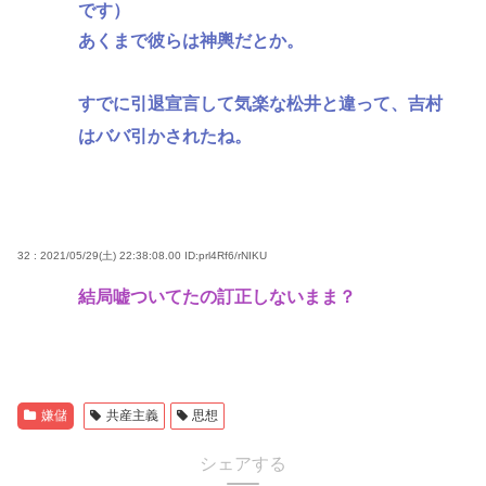
です）
あくまで彼らは神輿だとか。
すでに引退宣言して気楽な松井と違って、吉村
はババ引かされたね。
32 : 2021/05/29(土) 22:38:08.00
ID:prl4Rf6/rNIKU
結局嘘ついてたの訂正しないまま？
嫌儲
共産主義
思想
シェアする