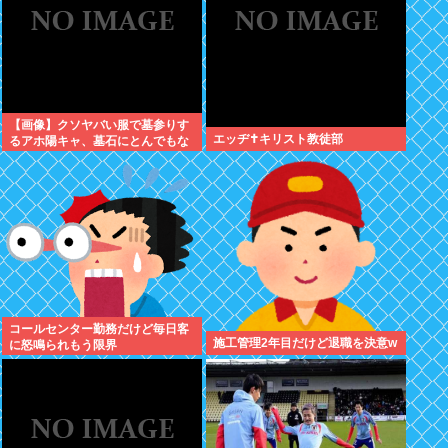
【画像】クソヤバい服で墓参りす
エッヂ✝️キリスト教徒部
るアホ陽キャ、墓石にとんでもな
いものをぶっかける
コールセンター勤務だけど毎日客
施工管理2年目だけど退職を決意w
に怒鳴られもう限界