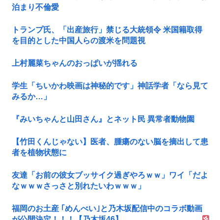
泊まり不倫愛
トランプ氏、「出産旅行」禁じる大統領令 米国籍取得
を目的とした中国人らの渡米を問題視
上村麗菜ちゃんのおっぱいが揺れる
学生「ちいかわ映画は神秘的です」神話学者「なら見て
みるか…」
『みいちゃんと山田さん』とネット民 異常者動物園
【竹田くんじゃない】医者、腫瘍のない脳を摘出して患
者を植物状態に
友達「お前の彼女ブッサイク過ぎやろｗｗ」ワイ「だよ
なｗｗｗさっさと別れたいわｗｗｗ」
福岡のお土産 ｢めんべい｣と乃木坂配信中のコラボ動画
が公開決定！！！【乃木坂46】