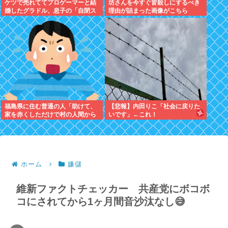
ケツで売れててプロゲーマーと結
坊さんを今すぐ皆殺しにするべき
婚したグラドル、息子の「自閉ス
理由が詰まった画像がこちら
ペクトラム症」診断にショックで
泣く
福島県に住む普通の人「助けて、
【悲報】内田りこ「社会に戻りた
家を赤くしただけで村の人間から
いです」←これ！
宗教施設だと通報が殺到して困っ
てるの！」
ホーム
嫌儲
維新ファクトチェッカー 共産党にボコボ
コにされてから1ヶ月間音沙汰なし😅