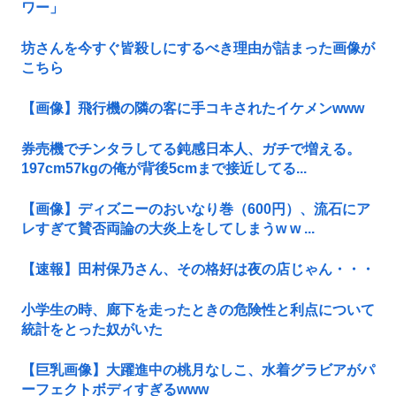
ワー」
坊さんを今すぐ皆殺しにするべき理由が詰まった画像が
こちら
【画像】飛行機の隣の客に手コキされたイケメンwww
券売機でチンタラしてる鈍感日本人、ガチで増える。
197cm57kgの俺が背後5cmまで接近してる...
【画像】ディズニーのおいなり巻（600円）、流石にア
レすぎて賛否両論の大炎上をしてしまうw w ...
【速報】田村保乃さん、その格好は夜の店じゃん・・・
小学生の時、廊下を走ったときの危険性と利点について
統計をとった奴がいた
【巨乳画像】大躍進中の桃月なしこ、水着グラビアがパ
ーフェクトボディすぎるwww