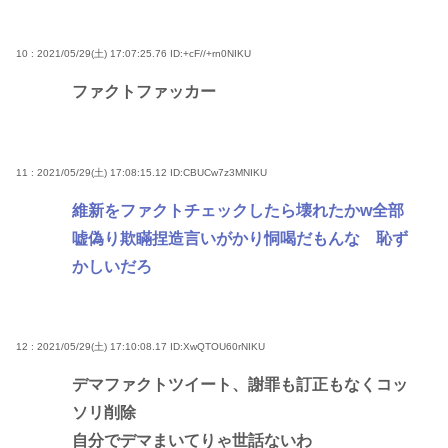
10 : 2021/05/29(土) 17:07:25.76
ID:+cF//+rn0NIKU
ファクトファッカー
11 : 2021/05/29(土) 17:08:15.12
ID:CBUCw7z3MNIKU
維新をファクトチェックしたら壊れたかw全部
嘘偽り欺瞞捏造言いがかり恫喝だもんな 恥ず
かしいだろ
12 : 2021/05/29(土) 17:10:08.17
ID:XwQTOU60rNIKU
デマファクトツイート、謝罪も訂正もなくコッ
ソリ削除
自分でデマまいてりゃ世話ないわ