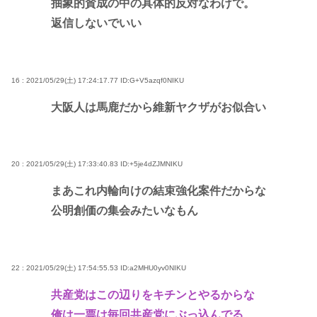
抽象的賛成の中の具体的反対なわけで。
返信しないでいい
16 : 2021/05/29(土) 17:24:17.77
ID:G+V5azqf0NIKU
大阪人は馬鹿だから維新ヤクザがお似合い
20 : 2021/05/29(土) 17:33:40.83
ID:+5je4dZJMNIKU
まあこれ内輪向けの結束強化案件だからな
公明創価の集会みたいなもん
22 : 2021/05/29(土) 17:54:55.53
ID:a2MHU0yv0NIKU
共産党はこの辺りをキチンとやるからな
俺は一票は毎回共産党にぶっ込んでる