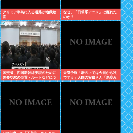
クリミア半島に入る道路が地獄絵
なぜ、「日常系アニメ」は廃れた
図
のか？
国交省、四国新幹線実現のために
天気予報「暦の上では今日から秋
需要や駅の位置・ルートなどにつ
です☺」天国の安倍さん「馬鹿み
いて調査・検討する事業者を公募
たいな暦だな」
開始