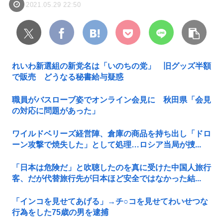
2021.05.29 22:50
れいわ新選組の新党名は「いのちの党」 旧グッズ半額
で販売 どうなる秘書給与疑惑
職員がバスローブ姿でオンライン会見に 秋田県「会見
の対応に問題があった」
ワイルドベリーズ経営陣、倉庫の商品を持ち出し「ドロ
ーン攻撃で焼失した」として処理…ロシア当局が捜...
「日本は危険だ」と吹聴したのを真に受けた中国人旅行
客、だが代替旅行先が日本ほど安全ではなかった結...
「インコを見せてあげる」→チ○コを見せてわいせつな
行為をした75歳の男を逮捕