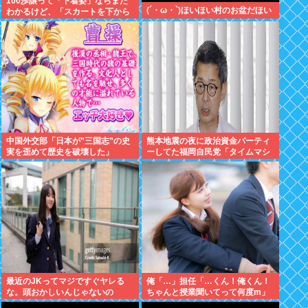
100歩譲って「下着姿」ならまだ
(´・ω・`)ほいほい村のお盆だほい
わかるけど、「スカートを下から
盗撮して写った下着写真」見て何
が楽しいんだ？
中国外交部「日本が”三国志”の史
熊本地震の夜に政治資金パーティ
実を歪めて歴史を破壊した」
ーしてた福岡自民党「タイムマシ
ーンにおねがいできるなら戻って
中止したい」
最近のJKってマジですぐヤレる
俺「…」担任「…くん！俺くん！
な。頭おかしいんじゃないの
ちゃんと授業聞いてって何度m」
俺「(───来るッ！)」