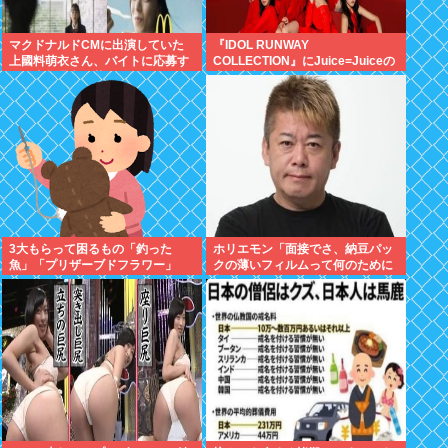
マクドナルドCMに出演していた
『IDOL RUNWAY
上國料萌衣さん、バイトに応募す
COLLECTION』にJuice=Juiceの
るも書類選考で落ちる
出演決定
3大もらって困るもの「釣った
ホリエモン「面接でさ、納豆パッ
魚」「プリザーブドフラワー」
クの薄いフィルムって何のために
入っていの？って聞くわけ」