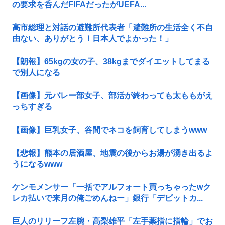
の要求を呑んだFIFAだったがUEFA...
高市総理と対話の避難所代表者「避難所の生活全く不自
由ない、ありがとう！日本人でよかった！」
【朗報】65kgの女の子、38kgまでダイエットしてまる
で別人になる
【画像】元バレー部女子、部活が終わっても太ももがえ
っちすぎる
【画像】巨乳女子、谷間でネコを飼育してしまうwww
【悲報】熊本の居酒屋、地震の後からお湯が湧き出るよ
うになるwww
ケンモメンサー「一括でアルフォート買っちゃったwク
レカ払いで来月の俺ごめんねー」銀行「デビットカ...
巨人のリリーフ左腕・高梨雄平「左手薬指に指輪」でお