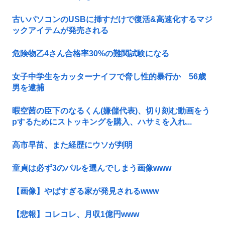
古いパソコンのUSBに挿すだけで復活&高速化するマジ
ックアイテムが発売される
危険物乙4さん合格率30%の難関試験になる
女子中学生をカッターナイフで脅し性的暴行か 56歳
男を逮捕
暇空茜の臣下のなるくん(嫌儲代表)、切り刻む動画をう
pするためにストッキングを購入、ハサミを入れ...
高市早苗、また経歴にウソが判明
童貞は必ず3のパルを選んでしまう画像www
【画像】やばすぎる家が発見されるwww
【悲報】コレコレ、月収1億円www