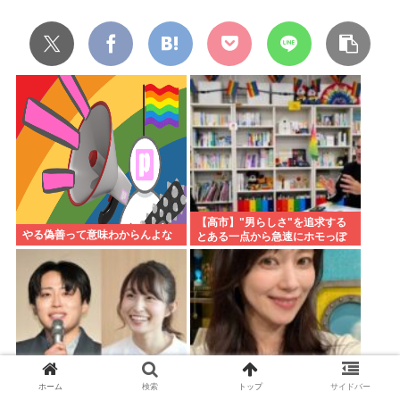
【高市】"男らしさ"を追求する
やる偽善って意味わからんよな
とある一点から急速にホモっぽ
くなる現象に名前付けてくれ。
ラプラスの魔とか不気味の谷み
たいな
ホーム
検索
トップ
サイドバー
レインボー池田、女子アナと結
【画像】元モーニング娘。飯田