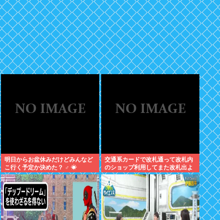
明日からお盆休みだけどみんなど
交通系カードで改札通って改札内
こ行く予定か決めた？ ‍♂ ☀
のショップ利用してまた改札出よ
うとしたら出られなくてワロタ