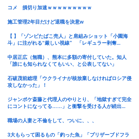
コメ 損切り加速ｗｗｗｗｗｗｗｗｗ
施工管理2年目だけど退職を決意w
【 】「ゾンビたばこ売人」と肩組みショット「小園海
斗」に注がれる“厳しい視線” 「レギュラー剥奪...
中居正広（無職）、熊本に多額の寄付していた。知人
「誰にも知られなくてもいい、と公表してない」
石破茂前総理「ウクライナが核放棄しなければロシア侵
攻しなかった」！
ジャンポケ斎藤と代理人のやりとり、「地獄すぎて完全
にコントになってる……」と衝撃を受ける人が続出...
職場の人妻と不倫をして、ついに、、、
3大もらって困るもの「釣った魚」「プリザーブドフラ