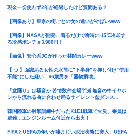
現金一切使わず2年が経過したけど質問ある？
【画像あり】東京の街ごとの女の違いがやばいwww
【画像】NASAが開発、着るだけで瞬時に-15℃冷却す
る冷感ポンチョ3,980円！
【画像】安心系JCが作った林間カレーwww
【 つ 】面識ある女性の水筒に"下半身"を押し付け"使用
不能"にした疑い 66歳男を「器物損壊」...
「盆踊り」は騒音か 苦情数件会場半減 無音の中イヤホ
ンから流れる曲に合わせ踊るサイレント盆ダンス...
韓国陸軍の射撃訓練中だったK1E1戦車で火災、乗員は
避難…エンジンルーム付近から出火！
FIFAとUEFAの争いが凄まじい泥沼状態に突入、UEFA