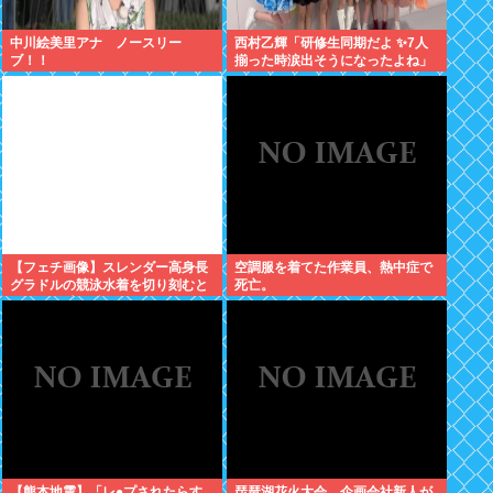
中川絵美里アナ ノースリー
西村乙輝「研修生同期だよ ✨7人
ブ！！
揃った時涙出そうになったよね」
【フェチ画像】スレンダー高身長
空調服を着てた作業員、熱中症で
グラドルの競泳水着を切り刻むと
死亡。
ヌルヌル 大開脚×マッサージ
【鹿】
【熊本地震】「レ●プされたらす
琵琶湖花火大会、企画会社新人が