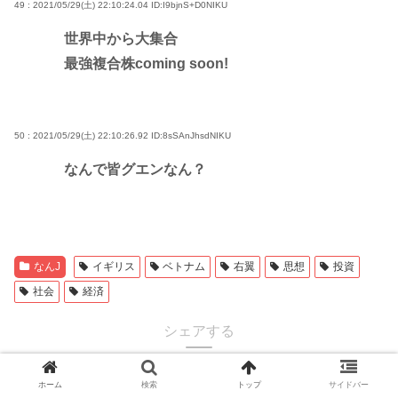
49 : 2021/05/29(土) 22:10:24.04
ID:I9bjnS+D0NIKU
世界中から大集合
最強複合株coming soon!
50 : 2021/05/29(土) 22:10:26.92
ID:8sSAnJhsdNIKU
なんで皆グエンなん？
なんJ
イギリス
ベトナム
右翼
思想
投資
社会
経済
シェアする
ホーム
検索
トップ
サイドバー