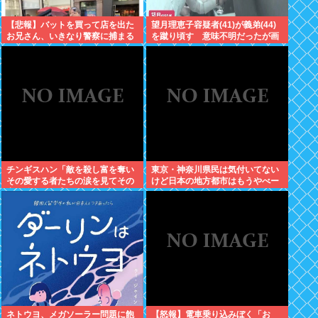
【悲報】バットを買って店を出た
望月理恵子容疑者(41)が義弟(44)
お兄さん、いきなり警察に捕まる
を蹴り頃す 意味不明だったが画
www
像みて納得・・・
チンギスハン「敵を殺し富を奪い
東京・神奈川県民は気付いてない
その愛する者たちの涙を見てその
けど日本の地方都市はもうやべー
妻や娘をレ●プするのが最大の喜
ぞ
び」
ネトウヨ、メガソーラー問題に飽
【怒報】電車乗り込みぼく「お