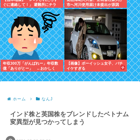
ぐに連絡して！」 避難所にチラ
市へ河川使用届け未提出が原因
シ。 無料で緊急避妊薬を届けるシ
→Xで告知したらできると思った
ステムを実現へ
年収300万「がんばれー」年収数
【画像】ボーイッシュ女子、バチ
億「ありがとー」 ←おかしく
イケすぎる
ね？
ホーム
なんJ
インド株と英国株をブレンドしたベトナム
変異型が見つかってしまう