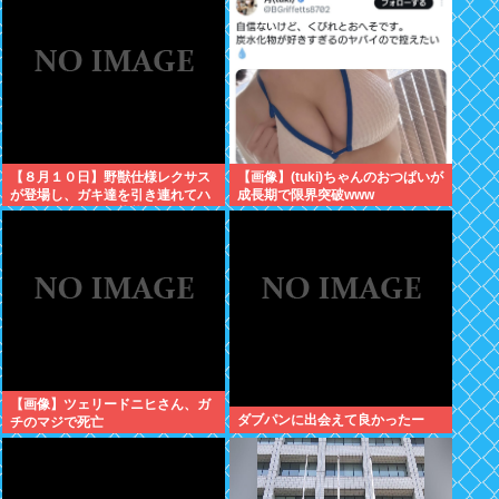
人の叡智を集めてもわからな
い…」
【８月１０日】野獣仕様レクサス
【画像】(tuki)ちゃんのおつぱいが
が登場し、ガキ達を引き連れてハ
成長期で限界突破www
ーメルンの笛吹き状態となる （※
動画あり）
【画像】ツェリードニヒさん、ガ
ダブパンに出会えて良かったー
チのマジで死亡