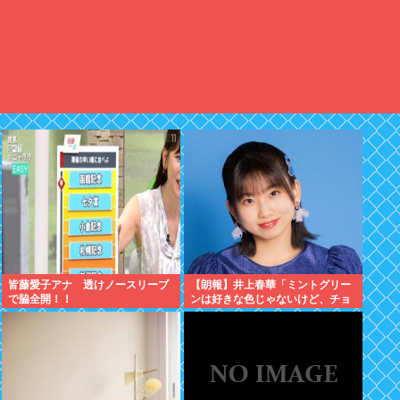
皆藤愛子アナ 透けノースリーブ
【朗報】井上春華「ミントグリー
で脇全開！！
ンは好きな色じゃないけど、チョ
コミントは好きなのでまぁいいか
と思ってる