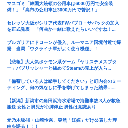
マスゴミ「韓国大統領の公用車は6000万円で安全装
備！」「高市の公用車は3000万円で贅沢！」
セレッソ大阪がシリア代表FWパブロ・サバックの加入
を正式発表 「何曲か一緒に歌えたらいいですね！...
ブルガリアにドローンが侵入、ルーマニア国境付近で爆
発…当局「ウクライナ軍がよく使う機種」！
【悲報】大人気ポケモン系ゲーム「ヤリステメスブタ
ー」パブリッシャーと揉めてSteamの売上が入ら...
「備蓄している人は挙手してください」と町内会のミー
ティング、何の気なしに手を挙げてしまった結果…...
【新潟】新潟市の角田浜海水浴場で海難事故 3人が救急
搬送 女性と男児が心肺停止 男性は意識あり
元乃木坂46・山崎怜奈、突然「妊娠」だけ公表した理
由を語る！！！