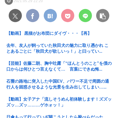
2021.05.29 22:20
【動画】 黒猫がお布団にダイヴ・・・【再】
去年、友人が飼っていた秋田犬の魅力に取り憑かれ こ
とあるごとに「秋田犬が欲しいっ！」と曰ってい...
【芸能】佐藤二朗、胸中吐露「“ほんとうのこと”を僕の
口からは何ひとつ言えなくて… 言葉にできぬ悔...
石畳の路地に突入した中国EV、パワー不足で周囲の通
行人を困惑させるような光景を生み出してしまい…...
【動画】女子アナ「流しそうめん初体験します！ズズッ
ズッ…ズッ………ゲホォッ！」
日傘もって行っていざ開こうとしたら靴べらだった