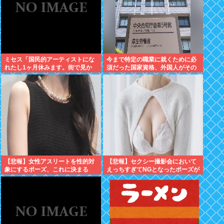
ミセス「国民的アーティストにな
今まで特定の職業に就くために必
れたし1ヶ月休みます。街で見か
須だった国家資格、外国人がその
けても声掛けないでね」
職に就く場合は不要へと方針切り
替えへ
【悲報】女性アスリートを性的対
【悲報】セクシー撮影会において
象にするポーズ、これに決まる
えっちすぎてNGとなったポーズが
こちらwww