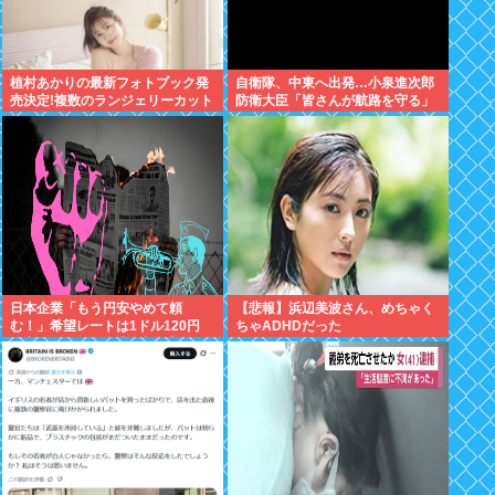
植村あかりの最新フォトブック発
自衛隊、中東へ出発…小泉進次郎
売決定!複数のランジェリーカット
防衛大臣「皆さんが航路を守る」
あり
日本企業「もう円安やめて頼
【悲報】浜辺美波さん、めちゃく
む！」希望レートは1ドル120円
ちゃADHDだった
現実は160円前後「輸出企業まで
悲鳴」