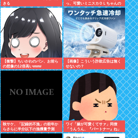
きる
っ、可愛いミニスカＯＬちゃんの
隣あいてんじゃん！座ったろ！」
→結果w w w w w w w w
【衝撃】ちいかわのパン、お前ら
【画像】こういう詐欺広告は無く
の想像の12倍高いwww
せないの？
秋サケ、「記録的不漁」の前年か
ワイ「嫁が可愛くてサァ」同僚
らさらに半分以下の漁獲量予測
「うんうん、『パートナー』ね」
「なぜこれほど減ったのか、日本