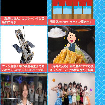
【進撃の巨人】このシーン本当芸
明日休みだからラーメン屋来た！
術的で好き
ファン激熱！中の観測装置まで精
【海外の反応】松の屋の”ママ応援
巧につくられたLEGOのハッブル
キャンペーン”が男性差別だと話題
宇宙望遠鏡が販売中
になっているらしい → 「普通
に”家族割”にしたらよかったのに
な」「こんなのにイライラできる
って幸せな人生を送ってるよな」