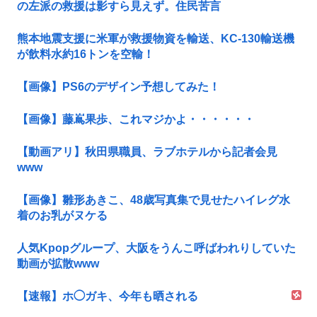
の左派の救援は影すら見えず。住民苦言
熊本地震支援に米軍が救援物資を輸送、KC-130輸送機
が飲料水約16トンを空輸！
【画像】PS6のデザイン予想してみた！
【画像】藤嶌果歩、これマジかよ・・・・・・
【動画アリ】秋田県職員、ラブホテルから記者会見
www
【画像】雛形あきこ、48歳写真集で見せたハイレグ水
着のお乳がヌケる
人気Kpopグループ、大阪をうんこ呼ばわれりしていた
動画が拡散www
【速報】ホ◯ガキ、今年も晒される