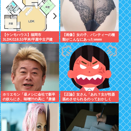
【ケンモハウス】福岡市
【画像】女の子、パンティーの種
3LDK/118.53平米/平屋中古戸建
類がこんなにあったwww
て/3,500万円 ありか？
ホリエモン「昼メシに会社で新卒
【正論】女さん「あれ？女が性器
の奴らにさ、味噌汁の具に『唐揚
舐めさせられるのっておかしく
げがない理由』わかるか？って聞
ね？」6まんいいね
いたの」