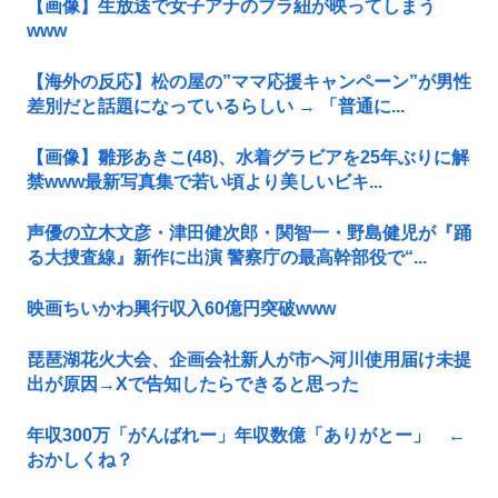
【画像】生放送で女子アナのブラ紐が映ってしまう
www
【海外の反応】松の屋の”ママ応援キャンペーン”が男性
差別だと話題になっているらしい → 「普通に...
【画像】雛形あきこ(48)、水着グラビアを25年ぶりに解
禁www最新写真集で若い頃より美しいビキ...
声優の立木文彦・津田健次郎・関智一・野島健児が『踊
る大捜査線』新作に出演 警察庁の最高幹部役で“...
映画ちいかわ興行収入60億円突破www
琵琶湖花火大会、企画会社新人が市へ河川使用届け未提
出が原因→Xで告知したらできると思った
年収300万「がんばれー」年収数億「ありがとー」 ←
おかしくね？