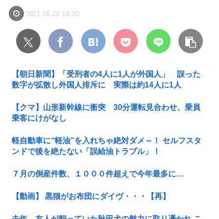
2021.05.29 18:20
【朝日新聞】「受刑者の4人に1人が外国人」 誤った
数字が拡散し外国人排斥に 実際は約14人に1人
【クマ】山形新幹線に衝突 30分運転見合わせ、乗員
乗客にけがなし
軽自動車に“軽油”を入れちゃ絶対ダメ～！ セルフスタ
ンドで後を絶たない「誤給油トラブル」！
７月の倒産件数、１０００件超えで今年最多に…
【動画】 黒猫がお布団にダイヴ・・・【再】
去年、友人が飼っていた秋田犬の魅力に取り憑かれ こ