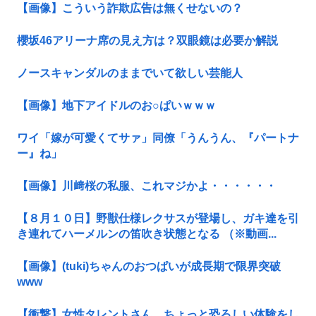
【画像】こういう詐欺広告は無くせないの？
櫻坂46アリーナ席の見え方は？双眼鏡は必要か解説
ノースキャンダルのままでいて欲しい芸能人
【画像】地下アイドルのお○ぱいｗｗｗ
ワイ「嫁が可愛くてサァ」同僚「うんうん、『パートナ
ー』ね」
【画像】川﨑桜の私服、これマジかよ・・・・・・
【８月１０日】野獣仕様レクサスが登場し、ガキ達を引
き連れてハーメルンの笛吹き状態となる （※動画...
【画像】(tuki)ちゃんのおつぱいが成長期で限界突破
www
【衝撃】女性タレントさん、ちょっと恐ろしい体験をし