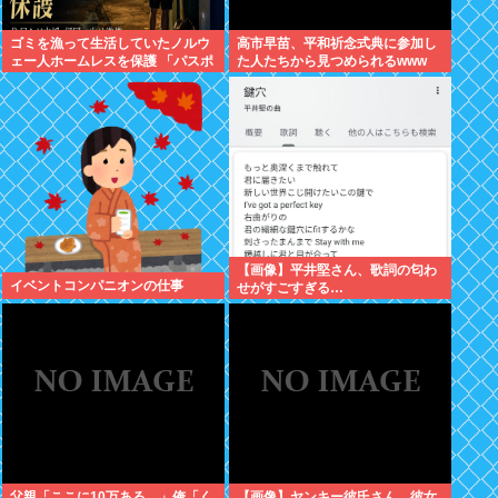
ゴミを漁って生活していたノルウ
高市早苗、平和祈念式典に参加し
ェー人ホームレスを保護 「パスポ
た人たちから見つめられるwww
ートを盗まれ帰国できず、3年以
上も経ってしまった」
【画像】平井堅さん、歌詞の匂わ
イベントコンパニオンの仕事
せがすごすぎる…
父親「ここに10万ある。」俺「く
【画像】ヤンキー彼氏さん、彼女