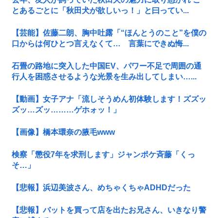
とあるごとに「秋田犬が欲しいっ！」と曰ってい...
【芸能】佐藤二朗、胸中吐露「“ほんとうのこと”を僕の
口からは何ひとつ言えなくて… 言葉にできぬ悔...
石畳の路地に突入した中国EV、パワー不足で周囲の通
行人を困惑させるような光景を生み出してしまい…...
【動画】女子アナ「流しそうめん初体験します！ズズッ
ズッ…ズッ………ゲホォッ！」
【画像】橋本環奈の腋毛www
検察「懲役7年を求刑します」ジャンポケ斉藤「くっ
そ…」
【悲報】浜辺美波さん、めちゃくちゃADHDだった
【悲報】バットを買って店を出たお兄さん、いきなり警