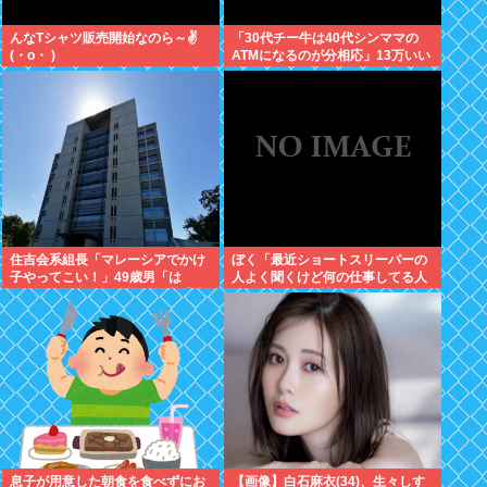
んなTシャツ販売開始なのら～✌
「30代チー牛は40代シンママの
(・o・ )
ATMになるのが分相応」13万いい
ね ‍♀
住吉会系組長「マレーシアでかけ
ぼく「最近ショートスリーパーの
子やってこい！」49歳男「は
人よく聞くけど何の仕事してる人
い、、、」→マレー詐欺拠点「適
なんやろ、wiki読んでみるか」
性検査不合格！送還！」組長ら、
男ボコボコに
息子が用意した朝食を食べずにお
【画像】白石麻衣(34)、生々しす