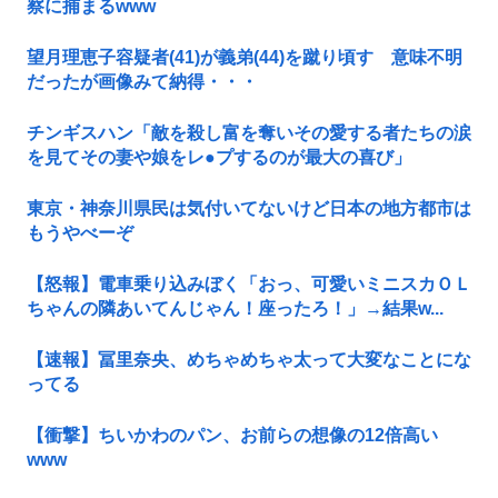
察に捕まるwww
望月理恵子容疑者(41)が義弟(44)を蹴り頃す 意味不明
だったが画像みて納得・・・
チンギスハン「敵を殺し富を奪いその愛する者たちの涙
を見てその妻や娘をレ●プするのが最大の喜び」
東京・神奈川県民は気付いてないけど日本の地方都市は
もうやべーぞ
【怒報】電車乗り込みぼく「おっ、可愛いミニスカＯＬ
ちゃんの隣あいてんじゃん！座ったろ！」→結果w...
【速報】冨里奈央、めちゃめちゃ太って大変なことにな
ってる
【衝撃】ちいかわのパン、お前らの想像の12倍高い
www