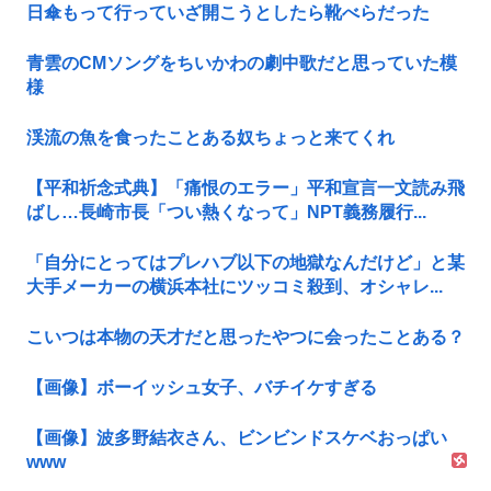
日傘もって行っていざ開こうとしたら靴べらだった
青雲のCMソングをちいかわの劇中歌だと思っていた模
様
渓流の魚を食ったことある奴ちょっと来てくれ
【平和祈念式典】「痛恨のエラー」平和宣言一文読み飛
ばし…長崎市長「つい熱くなって」NPT義務履行...
「自分にとってはプレハブ以下の地獄なんだけど」と某
大手メーカーの横浜本社にツッコミ殺到、オシャレ...
こいつは本物の天才だと思ったやつに会ったことある？
【画像】ボーイッシュ女子、バチイケすぎる
【画像】波多野結衣さん、ビンビンドスケベおっぱい
www