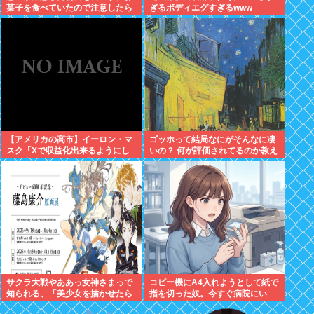
菓子を食べていたので注意したら
ぎるボディエグすぎるwww
あろうことか...
【アメリカの高市】イーロン・マ
ゴッホって結局なにがそんなに凄
スク「Xで収益化出来るようにし
いの？ 何が評価されてるのか教え
たら喜ぶだろなあ」「インプレゾ
て
ンビ大発生なんて想定外なんです
けど！
サクラ大戦やああっ女神さまっで
コピー機にA4入れようとして紙で
知られる、「美少女を描かせたら
指を切った奴。今すぐ病院にい
十傑」のひとり、藤島康介氏のデ
け。腕一本切断になってもしらん