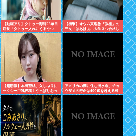
【動画アリ】タトゥー彫師23年目
【衝撃】オウム真理教『教祖』の
店長「タトゥー入れにくるやつ
三女「はあはあ…大学３つ合格し
99%バカです」←これ！
たぞ！！！」大学
「「「………」」」⇒！
【超朗報】本田望結、久しぶりに
アメリカの湖に住む淡水魚、チョ
セクシー巨乳投稿！やっぱりおっ
ウザメの寿命は400歳を超える可
ぱいでかかった！
能性