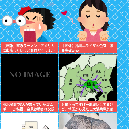
ビュー40周年を記念した原画展が
ぞ
開催！
【画像】家系ラーメン「アメリカ
【画像】池田エライザの色気、限
に出店したいけど名前どうしよか
界突破www
なぁ… せや！」
海水浴場で3人が乗っていたゴム
お前らってすげー勘違いしてるけ
ボートが転覆。全員救助され父親
ど、埼玉から見たら大阪兵庫京都
(37)は生き残る。子供の女児(13)
って地方でしかねえぞ？
と男児(8)は死亡