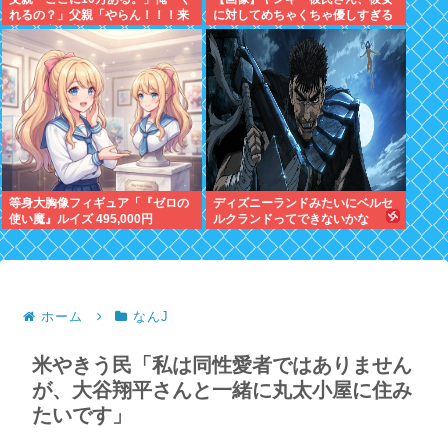
れるの？」父親「やらん！！！来
に対してめちゃくちゃ優しすぎる
週まで家を出ていってくれない
✨✨
か」
等身大胸像フィギュア「『ゼロの
ディズニーランドみたいにベルセ
使い魔』ルイズ 495,000円
ルクランドってできないかな
ホーム
なんJ
米やきう民「私は同性愛者ではありません
が、大谷翔平さんと一緒に丸太小屋に住み
たいです」