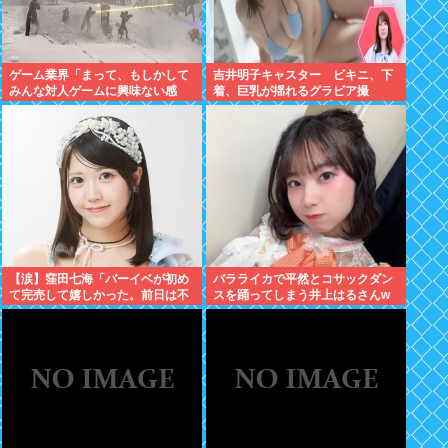
ゲーム業界「まって、もしかして
吉井明子キャスター ビキニ、下
みんな対人ゲームに興味ない感
着、巨乳が揺れるグラビア撮
じ…？」
影！！【GIF動画あり】
【涙】窪田七海「バーイベが初め
バラライカで平然とコサックダン
て完売して嬉しかった。前日は不
スを踊ってしまう井上はるさんw
安で朝4時まで泣いてた」