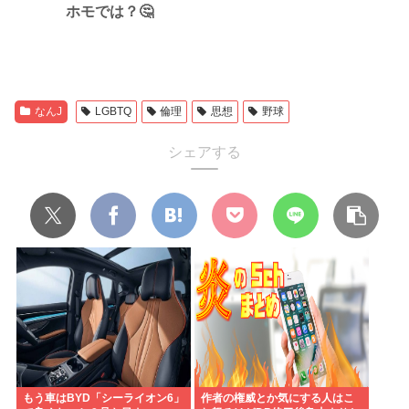
ホモでは？🤔
なんJ
LGBTQ
倫理
思想
野球
シェアする
もう車はBYD「シーライオン6」
作者の権威とか気にする人はこ