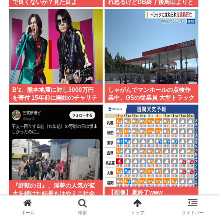
で良くないか？見た目よ
れ怒るけどDB終了後鳥山よりと
し.PH.EV.保証長い.中国製…嫌儲
よたろうのほうがデザインカッ
民が求めるものが全てある
コいいよな
B’z、熊本地震に対し3000万円
しゃがんでマンホールの点検作
を寄付 15年前に開始のチャリテ
業中、GSの従業員 大型トラック
ィーグッズ売上の収益も含まれ
にはねられ死亡
る
『野獣の日』、淫夢の人気が拡
【画像】夏終了www
大を続けた結果もはやミニ社会
現象レベルになってしまう 果た
してどう終着するのか？
ホーム
検索
トップ
サイドバー