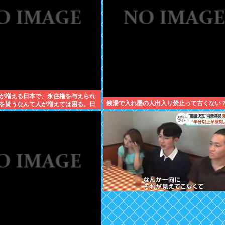
が増える日本で、永住権を与えられ
銭湯で入れ墨の人出入り禁止って古くない
を貰うなんて人が増えては困る。日
準の人のみ許可します」