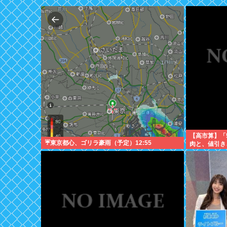
【高市算】「
☔東京都心、ゴリラ豪雨（予定）12:55
肉と、値引き
はどちらか」