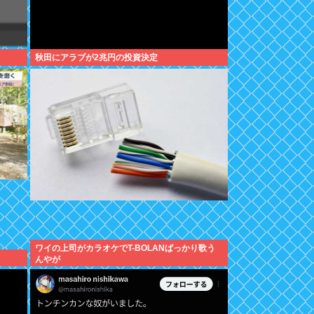
秋田にアラブが2兆円の投資決定
ワイの上司がカラオケでT-BOLANばっかり歌う
んやが