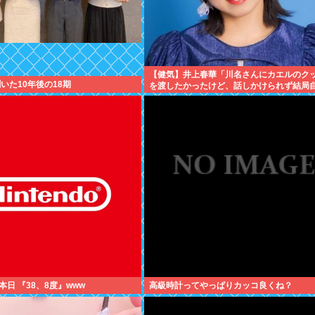
【健気】井上春華「川名さんにカエルのク
聞いた10年後の18期
を渡したかったけど、話しかけられず結局
食べた」
日 『38、8度』www
高級時計ってやっぱりカッコ良くね？