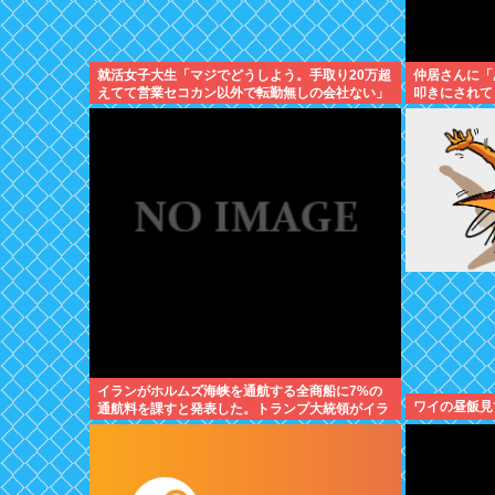
就活女子大生「マジでどうしよう。手取り20万超
仲居さんに「
えてて営業セコカン以外で転勤無しの会社ない」
叩きにされて
イランがホルムズ海峡を通航する全商船に7%の
ワイの昼飯見
通航料を課すと発表した。トランプ大統領がイラ
ンを攻撃する前は無料だった