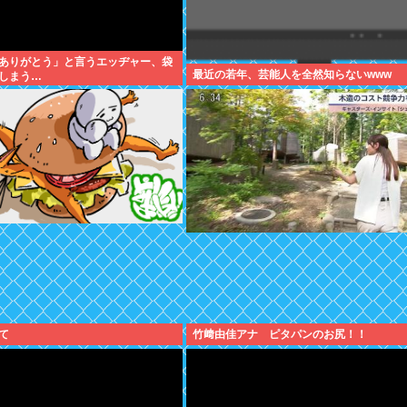
ありがとう」と言うエッヂャー、袋
最近の若年、芸能人を全然知らないwww
しまう…
て
竹﨑由佳アナ ピタパンのお尻！！