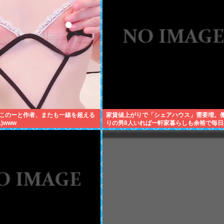
このーと作者、またも一線を超える
家賃値上がりで「シェアハウス」需要増。
)www
りの男8人いれば一軒家暮らしも余裕で毎日
い