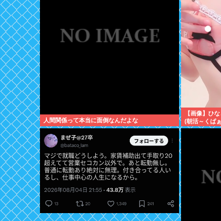
【画像】ひな
人間関係って本当に面倒なんだよな
(朝活～くぱぁ