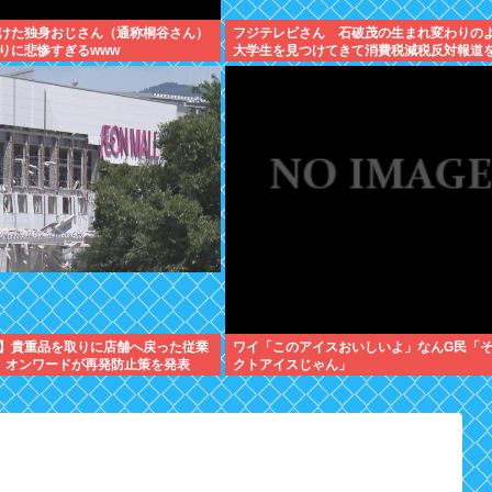
けた独身おじさん（通称桐谷さん）
フジテレビさん 石破茂の生まれ変わりの
りに悲惨すぎるwww
大学生を見つけてきて消費税減税反対報道
てしまう
】貴重品を取りに店舗へ戻った従業
ワイ「このアイスおいしいよ」なんG民「
 オンワードが再発防止策を発表
クトアイスじゃん」