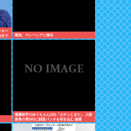
ッキー
菊池、マレーシアに移住
自分で
看護助手のゆうちゃん(30)「カチンときた」 入院
患者の男(90)に顔面パンチを叩き込む 逮捕