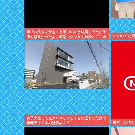
娘「お父さんがもっと頭いい女と結婚してたら子
ChatGPTに
供も頭良かったよ。頭悪いクソ女と結婚してごめ
んなさいって謝れよ」どう返せばいい？
女子大生ってセクロスしてるくせに澄ました顔で
熊本、八代で本
授業受けてるのは何故？？