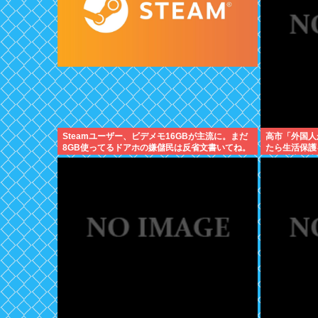
Steamユーザー、ビデメモ16GBが主流に。まだ
高市「外国人
8GB使ってるドアホの嫌儲民は反省文書いてね。
たら生活保護
本人以上の水