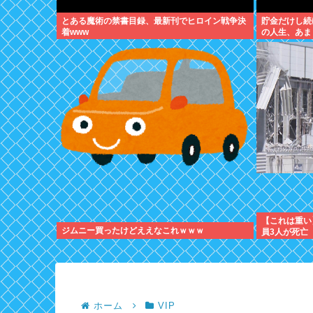
とある魔術の禁書目録、最新刊でヒロイン戦争決
貯金だけし続
着www
の人生、あま
【これは重い
ジムニー買ったけどええなこれｗｗｗ
員3人が死亡
ホーム
VIP