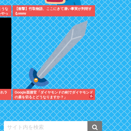
ような
【衝撃】竹取物語、ここにきて凄い事実が判明す
をやっ
るwww
それラ
Google面接官「ダイヤモンドの剣でダイヤモンド
の盾を切るとどうなりますか？」