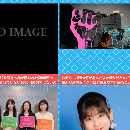
50%引きの札が貼られた3000円の
お前ら「埼玉w何があんだよw田舎だろw」
されていない1000円の肉では安いの
住んだお前ら「クソほど住みやすい困るこ
父の答え「50%引きの肉」
じゃん」