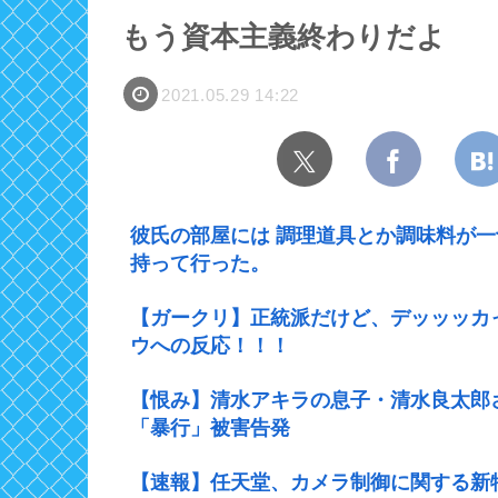
もう資本主義終わりだよ
2021.05.29 14:22
彼氏の部屋には 調理道具とか調味料が
持って行った。
【ガークリ】正統派だけど、デッッッカ
ウへの反応！！！
【恨み】清水アキラの息子・清水良太郎
「暴行」被害告発
【速報】任天堂、カメラ制御に関する新