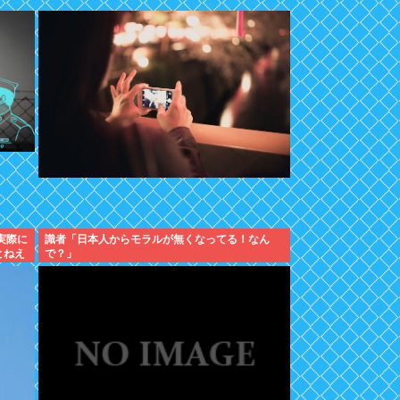
実際に
識者「日本人からモラルが無くなってる！なん
とねえ
で？」