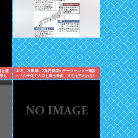
働き盛
UAE、秋田県に2兆円規模のデータセンター建設
楽し
へ「少子化で人口も流出最多、文句を言われない
最適な土地」