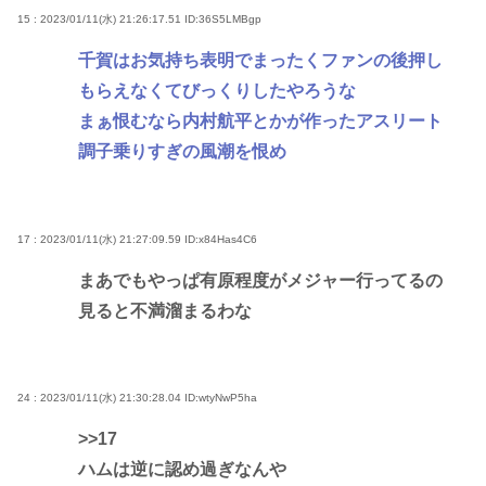
15 : 2023/01/11(水) 21:26:17.51
ID:36S5LMBgp
千賀はお気持ち表明でまったくファンの後押し
もらえなくてびっくりしたやろうな
まぁ恨むなら内村航平とかが作ったアスリート
調子乗りすぎの風潮を恨め
17 : 2023/01/11(水) 21:27:09.59
ID:x84Has4C6
まあでもやっぱ有原程度がメジャー行ってるの
見ると不満溜まるわな
24 : 2023/01/11(水) 21:30:28.04
ID:wtyNwP5ha
>>17
ハムは逆に認め過ぎなんや