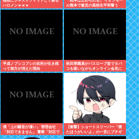
階段にジャストフィットして寝る
「戦争は止められる」 イオンモー
ハロメンｗｗｗ
ル熊本で被災の高校生平和誓う
平成ノブシコブシの吉村が生き残
秋田県職員がバスローブ姿でタバ
って相方が消えた理由
コを吸いながらオンライン会見に
どこのお貴族様だよw
僕「上の騒音が凄い」 管理会社
【衝撃】ショートスリーパー「寝
「対応できません」 警察「対応で
たほうがいいよ」の一言にブチギ
きません」
レwww(※動画あり)