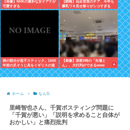
【画像】NHKの素朴な女子アナが
【朗報】仙台育英のチア、今年も
可愛すぎる
爆乳ワキ見せ祭りがシコすぎる
柄の部分が息子スティック。1600
【画像】深夜0時の「矢場と
年前の爪そうじ具をイギリスの道
ん」、大行列ができるwww
路工事現場で発見
ホーム
なんG
里崎智也さん、千賀ポスティング問題に
「千賀が悪い」「説明を求めること自体が
おかしい」と痛烈批判