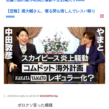
【悲報】堀大輔さん、寝る間も惜しんでレスバ祭り
www
1 : 2023/01/11(水) 21:18:52.57
ID:81GPFO+Gp
ボロクソ言った模様