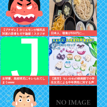
【ブチギレ】ホリエモンが移民反
日本人、朝食が550円に…
対派の若者をガチ論破！スタジオ
が凍りついた瞬間がヤバすぎる…
女球審、高校球児にキレられてし
【高市】 ちいかわの映画館で小学
まうwww
生女児による中年男性に対する声
かけが発生 映画特典をおねだり