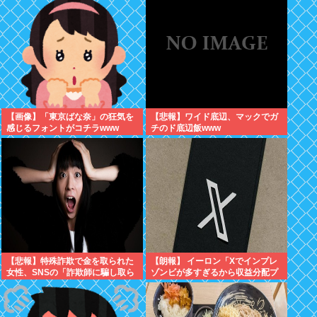
【画像】「東京ばな奈」の狂気を
【悲報】ワイド底辺、マックでガ
感じるフォントがコチラwww
チのド底辺飯www
【悲報】特殊詐欺で金を取られた
【朗報】 イーロン「Xでインプレ
女性、SNSの「詐欺師に騙し取ら
ゾンビが多すぎるから収益分配プ
れたお金、取り戻せます」」に釣
ログラムやめるわ」
られさらに240万円失うwww