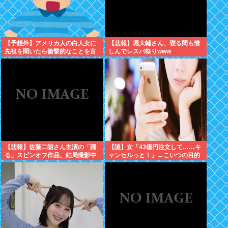
【予想外】アメリカ人の白人女に
【悲報】堀大輔さん、寝る間も惜
先祖を聞いたら衝撃的なことを言
しんでレスバ祭りwww
い出した
【悲報】佐藤二朗さん主演の「踊
【謎】女「43億円注文して……キ
る」スピンオフ作品、結局撮影中
ャンセルっと！」←こいつの目的
止が決定www
ｗ