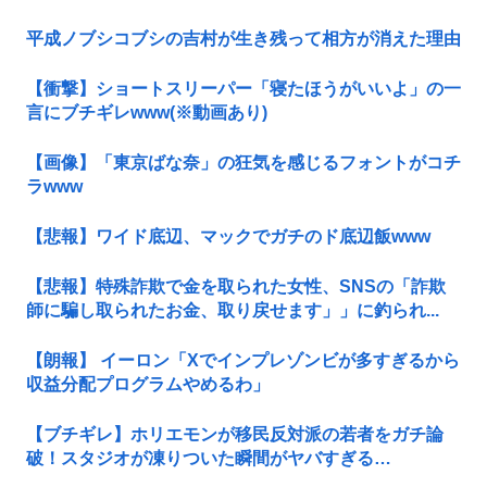
平成ノブシコブシの吉村が生き残って相方が消えた理由
【衝撃】ショートスリーパー「寝たほうがいいよ」の一
言にブチギレwww(※動画あり)
【画像】「東京ばな奈」の狂気を感じるフォントがコチ
ラwww
【悲報】ワイド底辺、マックでガチのド底辺飯www
【悲報】特殊詐欺で金を取られた女性、SNSの「詐欺
師に騙し取られたお金、取り戻せます」」に釣られ...
【朗報】 イーロン「Xでインプレゾンビが多すぎるから
収益分配プログラムやめるわ」
【ブチギレ】ホリエモンが移民反対派の若者をガチ論
破！スタジオが凍りついた瞬間がヤバすぎる…