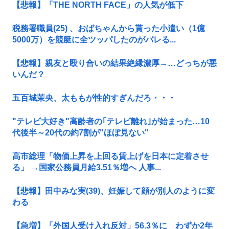
【悲報】「THE NORTH FACE」の人気が低下
税務署職員(25) 、おばちゃんから貰った小遣い（1億
5000万）を競艇に全ツッパしたのがバレる...
【悲報】親友と殴り合いの結果絶縁濃厚→…どっちが悪
いんだ？
五百城茉央、太ももが性的すぎんだろ・・・
"テレビ大好き"高齢者の｢テレビ離れ｣が始まった…10
代後半～20代の約7割が"ほぼ見ない"
高市総理「物価上昇を上回る賃上げを日本に定着させ
る」 →国家公務員月給3.51％増へ 人事...
【悲報】田中みな実(39)、妊娠して顔が別人のように変
わる
【急増】「外国人受け入れ反対」56.3％に わずか2年