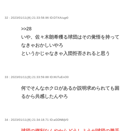
32 : 2023/01/11(水) 21:33:58.96
ID:D7XA/ugt0
>>28
いや、佐々木朗希穫る球団はその覚悟を持って
なきゃおかしいやろ
というかじゃなきゃ入団拒否されると思う
33 : 2023/01/11(水) 21:33:59.88
ID:IKtTuEnO0
何でそんなホクロがあるか説明求められても困
るから共感したんやろ
34 : 2023/01/11(水) 21:34:18.71
ID:aGDN8ijV0
球団の権利なんやからどうしようが球団の勝手