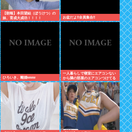
【朗報】本田望結（ぼうけつ）の
お盆だよ‼全員集合‼
妹、育成大成功！！！！
一人暮らしで寝室にエアコンない
ひろいき、離婚www
から隣の部屋のエアコンつけてる