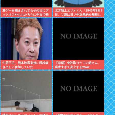
糞ゲーを掴まされてもその日にブ
北方領土エリオくん「1945年8月8
ックオフやももたろうに中古で売
日、ソ連は日ソ中立条約を無視し
りつける事ができなくなる時代に
宣戦布告、翌9日に日本への侵攻
突入
を開始したぜ！」
中居正広、熊本地震直後に現地炊
【悲報】免許取りたての娘さん、
き出しに参加していた
猛者すぎて炎上するwww