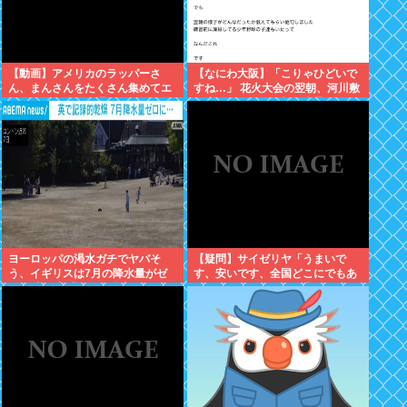
【動画】アメリカのラッパーさ
【なにわ大阪】「こりゃひどいで
ん、まんさんをたくさん集めてエ
すね…」 花火大会の翌朝、河川敷
チエチダンスを全裸で踊るMVを撮
に広がっていた衝撃の光景
ってしまう❤
ヨーロッパの渇水ガチでヤバそ
【疑問】サイゼリヤ「うまいで
う、イギリスは7月の降水量がゼ
す、安いです、全国どこにでもあ
ロに 専門家「今年は過去最悪の不
ります」←こいつの弱点
作になる可能性」