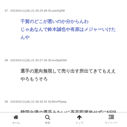
37 : 2023/01/11(水) 21:35:25.88
ID:sxlvAQ0l0
千賀のどこが悪いのか分からんわ
じゃあなんで鈴木誠也や有原はメジャーいけた
んや
38 : 2023/01/11(水) 21:35:27.06
ID:tnnDp8Ok0
選手の意向無視して売り出す所出てきてもええ
やろもうそろ
39 : 2023/01/11(水) 21:36:30.52
ID:80nPfSpkp
韓国台湾の選手みたいに高卒即渡米せずにNPB
のぬるい環境で世話になってるくせに
ホーム
検索
トップ
サイドバー