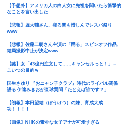
【予想外】アメリカ人の白人女に先祖を聞いたら衝撃的
なことを言い出した
【悲報】堀大輔さん、寝る間も惜しんでレスバ祭り
www
【悲報】佐藤二朗さん主演の「踊る」スピンオフ作品、
結局撮影中止が決定www
【謎】女「43億円注文して……キャンセルっと！」←
こいつの目的ｗ
国生さゆり 『おニャン子クラブ』時代のライバル関係
語る 伊達みきおが直球質問「たとえば誰です？」
【朗報】本田望結（ぼうけつ）の妹、育成大成
功！！！！
【画像】NHKの素朴な女子アナが可愛すぎる