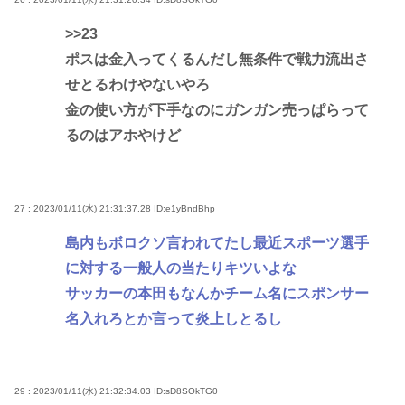
>>23
ポスは金入ってくるんだし無条件で戦力流出さ
せとるわけやないやろ
金の使い方が下手なのにガンガン売っぱらって
るのはアホやけど
27 : 2023/01/11(水) 21:31:37.28
ID:e1yBndBhp
島内もボロクソ言われてたし最近スポーツ選手
に対する一般人の当たりキツいよな
サッカーの本田もなんかチーム名にスポンサー
名入れろとか言って炎上しとるし
29 : 2023/01/11(水) 21:32:34.03
ID:sD8SOkTG0