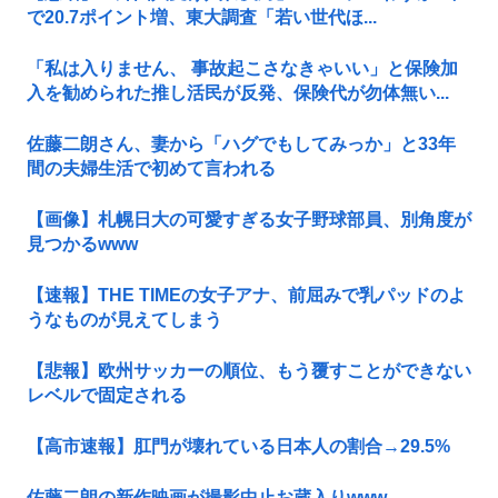
で20.7ポイント増、東大調査「若い世代ほ...
「私は入りません、 事故起こさなきゃいい」と保険加
入を勧められた推し活民が反発、保険代が勿体無い...
佐藤二朗さん、妻から「ハグでもしてみっか」と33年
間の夫婦生活で初めて言われる
【画像】札幌日大の可愛すぎる女子野球部員、別角度が
見つかるwww
【速報】THE TIMEの女子アナ、前屈みで乳パッドのよ
うなものが見えてしまう
【悲報】欧州サッカーの順位、もう覆すことができない
レベルで固定される
【高市速報】肛門が壊れている日本人の割合→29.5%
佐藤二朗の新作映画が撮影中止お蔵入りwww