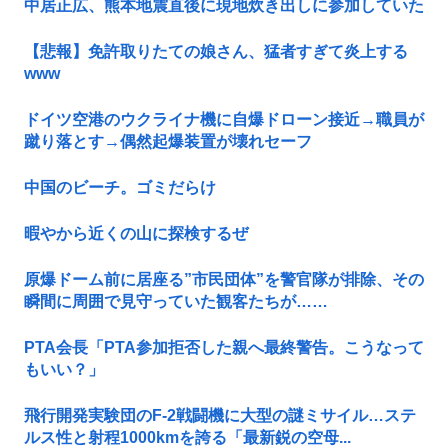
中居正広、熊本地震直後に現地炊き出しに参加していた
【悲報】免許取りたての娘さん、猛者すぎて炎上する
www
ドイツ空港のウクライナ機に自爆ドローン接近→職員が
蹴り落とす→偶然起爆装置が壊れセーフ
中国のビーチ。ゴミだらけ
暇やから近くの山に探検するぜ
原爆ドーム前に居座る”市民団体”を警官隊が排除、その
瞬間に周囲で見守っていた観客たちが……
PTA会長「PTA参加拒否した親へ最終警告。こうなって
もいい？」
飛行開発実験団のF-2戦闘機に大型の謎ミサイル…ステ
ルス性と射程1000kmを誇る「最新鋭の空母...