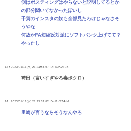
側はポスティングはやらないと説明してるとか
の部分聞いてなかったぽいし
千賀のインスタの奴も全部見たわけじゃなさそ
うやな
何故かFA短縮反対派にソフトバンク上げてて？
やったし
13 : 2023/01/11(水) 21:24:54.67
ID:FlGvG/TBa
袴田（言いすぎやろ毒ボクロ）
14 : 2023/01/11(水) 21:25:31.82
ID:qBzf87dcM
里崎が言うならそうなんやろ