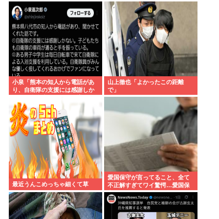
訳ない」 なにコレ？ジャッ
グ事件」あとひとつは？
プ？？？
小泉「熊本の知人から電話があ
山上徹也「よかったこの距離
り、自衛隊の支援には感謝しか
で」
ない、自衛隊のファンが増えて
るとのこと 」
愛国保守が言ってること、全て
最近うんこめっちゃ細くて草
不正解すぎてワイ驚愕…愛国保
守の正しかった瞬間を教えてく
れ…