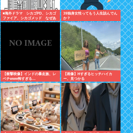
■海外ドラマ シカゴPD、シカゴ
39独身女性ってもう人生詰んでん
ファイア、シカゴメッド なぜあ
か？
の人は、あそこまで背負うのか
【衝撃映像】インドの暴走族、レ
【画像】Hすぎるヒッチハイカ
ベチwww怖すぎる…
ー、見つかる