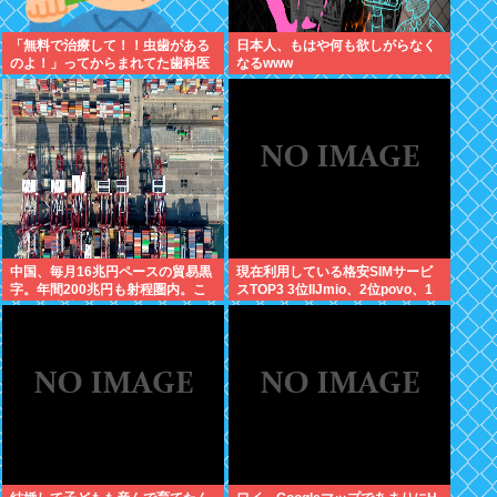
「無料で治療して！！虫歯がある
日本人、もはや何も欲しがらなく
のよ！」ってからまれてた歯科医
なるwww
の旦那がいるママ
中国、毎月16兆円ペースの貿易黒
現在利用している格安SIMサービ
字。年間200兆円も射程圏内。こ
スTOP3 3位IIJmio、2位povo、1
んなん持続不能だろ！
位ahamo