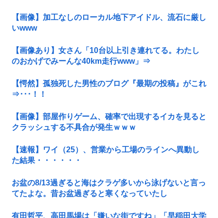
【画像】加工なしのローカル地下アイドル、流石に厳し
いwww
【画像あり】女さん「10台以上引き連れてる。わたし
のおかげでみーんな40km走行www」⇒
【愕然】孤独死した男性のブログ『最期の投稿』がこれ
⇒･･･！！
【画像】部屋作りゲーム、確率で出現するイカを見ると
クラッシュする不具合が発生ｗｗｗ
【速報】ワイ（25）、営業から工場のラインへ異動し
た結果・・・・・・
お盆の8/13過ぎると海はクラゲ多いから泳げないと言っ
てたよな。昔お盆過ぎると寒くなっていたし
有田哲平、高田馬場は「嫌いな街ですね」「早稲田大学