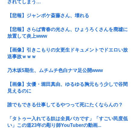
されてしまう…
【悲報】ジャンポケ斎藤さん、壊れる
【悲報】さらば青春の光さん、ひょうろくさんを廃墟に
放置して炎上www
【画像】引きこもりの女更生ドキュメントでドエロい放
送事故ｗｗｗ
乃木坂5期生、ムチムチ色白ナマ足公開www
【画像】女優・堀田真由、ゆるゆる胸元もう少しで谷間
見えるのに
誰でもできる仕事してるやつって死にたくならんの？
「タトゥー入れてる奴は全員バカです」「すごい民度低
い」この道23年の彫り師YouTuberの動画...