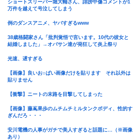
ショートスリーパー堀大輔さん、誹謗中傷コメントが1
万件を越えて号泣してしまう
例のダンスアニメ、ヤバすぎるwww
38歳格闘家さん「批判覚悟で言います。10代の彼女と
結婚しました」→オバサン達が発狂して炎上祭り
光速、遅すぎる
【画像】良いお○ぱい画像だけを貼ります それ以外は
貼りません
【衝撃】ニートの末路を目撃してしまった
【画像】藤嶌果歩のムチムチミルタンクボディ、性的す
ぎんだろ・・・
安川電機の人事がガチで美人すぎると話題に…（※画像
あり）