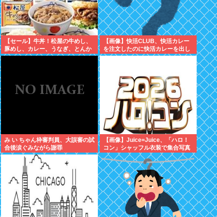
【セール】牛丼！松屋の牛めし、
【画像】快活CLUB、快活カレー
豚めし、カレー、うなぎ、とんか
を注文したのに快活カレーを出し
つなどなどの冷凍食品がセール
てしまい炎上ｗｗｗ
中！
み い ちゃん枠審判員、大誤審の試
【画像】Juice=Juice、「ハロ！
合後涙ぐみながら謝罪
コン」シャッフル衣装で集合写真