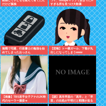
結婚して子どもも産んで育てたん
ワイ、GoogleマップであまりにΗ
だけど孤独
すぎる所を見つけ大歓喜
無職で宅建、行政書士の勉強を始
【悲報】トー横ガール、下着が丸
めてしまったおっさん
出しになってしまうwww
【画像】TBS若手女子アナのJK時
【謎】高市早苗の「高市」と「早
代のセーラー服姿ｗ
苗」の出処が不明だと戦慄が走る