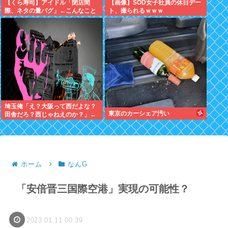
【くら寿司】アイドル「閉店間
【画像】SOD女子社員の休日デー
際、ネタの量バグ」←こんなこと
ト、撮られるｗｗｗ
あるの？
埼玉俺「え？大阪って西だよな？
東京のカーシェア汚い
田舎だろ？西じゃねえのか？」←
これさぁ
ホーム
なんG
「安倍晋三国際空港」実現の可能性？
2023.01.11 00:39