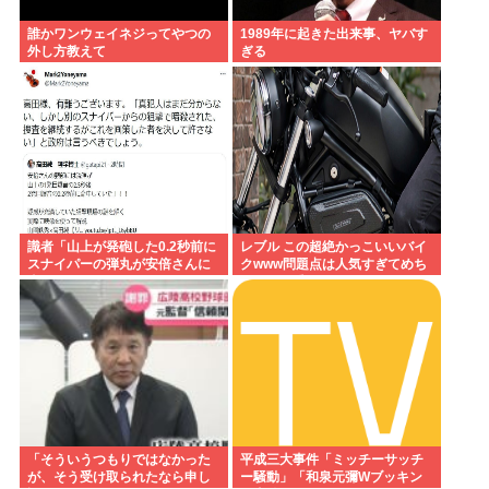
誰かワンウェイネジってやつの
1989年に起きた出来事、ヤバす
外し方教えて
ぎる
識者「山上が発砲した0.2秒前に
レブル この超絶かっこいいバイ
スナイパーの弾丸が安倍さんに
クwww問題点は人気すぎてめち
当たっていた！」 これ。
ゃくちゃ乗ってるやついるwww
「そういうつもりではなかった
平成三大事件「ミッチーサッチ
が、そう受け取られたなら申し
ー騒動」「和泉元彌Wブッキン