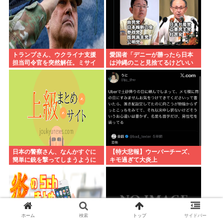
トランプさん、ウクライナ支援
愛国者「デニーが勝ったら日本
担当司令官を突然解任。ミサイ
は沖縄のこと見捨てるけどいい
ルの要求があまりにもしつこす
の？」
ぎてブチ切れた模様
日本の警察さん、なんかすぐに
【特大悲報】ウーバーチーズ、
簡単に銃を撃ってしまうように
キモ過ぎて大炎上
なる…
ホーム
検索
トップ
サイドバー