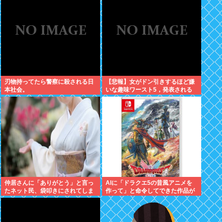
刃物持ってたら警察に殺される日
【悲報】女がドン引きするほど嫌
本社会。
いな趣味ワースト5，発表される
仲居さんに「ありがとう」と言っ
AIに「ドラクエ5の昔風アニメを
たネット民、袋叩きにされてしま
作って」と命令してできた作品が
う…
これ、感想よろ