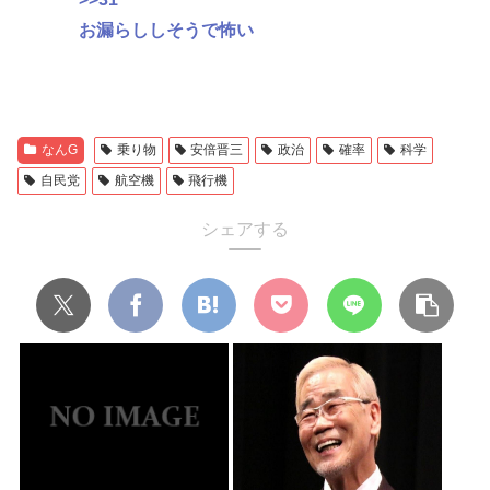
お漏らししそうで怖い
なんG
乗り物
安倍晋三
政治
確率
科学
自民党
航空機
飛行機
シェアする