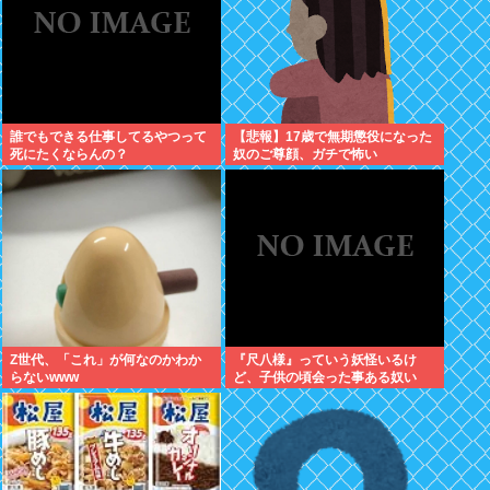
誰でもできる仕事してるやつって
【悲報】17歳で無期懲役になった
死にたくならんの？
奴のご尊顔、ガチで怖い
Z世代、「これ」が何なのかわか
『尺八様』っていう妖怪いるけ
らないwww
ど、子供の頃会った事ある奴い
る？？