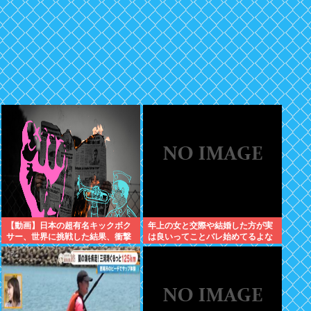
【動画】日本の超有名キックボク
年上の女と交際や結婚した方が実
サー、世界に挑戦した結果、衝撃
は良いってことバレ始めてるよな
的KO負けしてしまう。【格闘技】