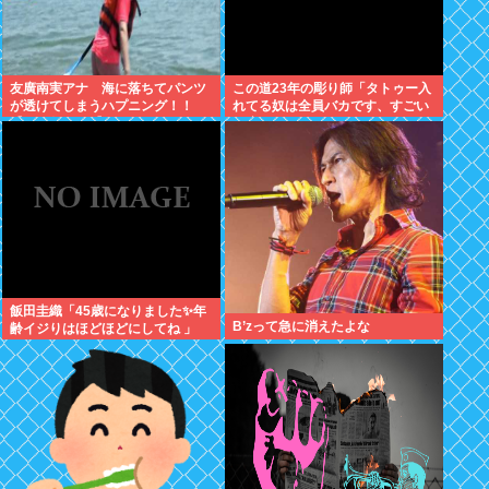
友廣南実アナ 海に落ちてパンツ
この道23年の彫り師「タトゥー入
が透けてしまうハプニング！！
れてる奴は全員バカです、すごい
【GIF動画あり】
民度低い」
飯田圭織「45歳になりました✨年
B’zって急に消えたよな
齢イジりはほどほどにしてね 」