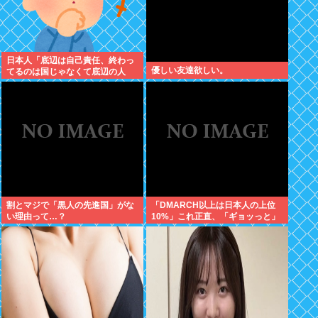
日本人「底辺は自己責任、終わっ
優しい友達欲しい。
てるのは国じゃなくて底辺の人
生」←これ
割とマジで「黒人の先進国」がな
「DMARCH以上は日本人の上位
い理由って…？
10%」これ正直、「ギョッっと」
するよなあ…職場でもMARCH同
以下の低学歴とかあんまり観ない