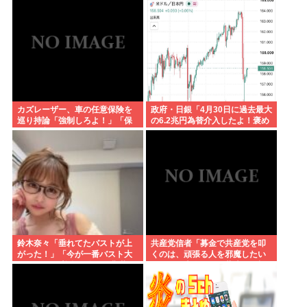
ラ属の菌検出
カズレーザー、車の任意保険を
政府・日銀「4月30日に過去最大
巡り持論「強制しろよ！」「保
の6.2兆円為替介入したよ！褒め
険にも入れないヤツは運転すん
てよ！」
なよ」
鈴木奈々「垂れてたバストが上
共産党信者「募金で共産党を叩
がった！」「今が一番バスト大
くのは、頑張る人を邪魔したい
きい！」 下着姿を公開、豊満な
という日本人らしい薄暗い欲望
美バストを披露
のせい」