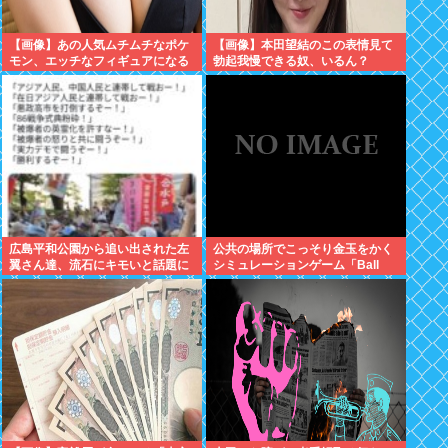
【画像】あの人気ムチムチなポケ
【画像】本田望結のこの表情見て
モン、エッチなフィギュアになる
勃起我慢できる奴、いるん？
広島平和公園から追い出された左
公共の場所でこっそり金玉をかく
翼さん達、流石にキモいと話題に
シミュレーションゲーム「Ball
Scratch Simulator」がSteamで
発表される