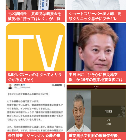
元区議団長 「共産党は義援金を
ショートスリーパー堀大輔、高
被災地に持ってはいく。が、持
須クリニック息子にブチギレ
って行った先で党の活動のため
www
に使う」
8.6秒バズーカのネタってオリラ
中居正広「ひそかに被災地支
ジが考えてそう
援」か 16年の熊本地震直後には
現地で炊き出し “誰にも知られな
くて良い”と、強まる福祉活動へ
の思い
長谷川豊「ジャンポケ斉藤の事
重要無形文化財の歌舞伎俳優、