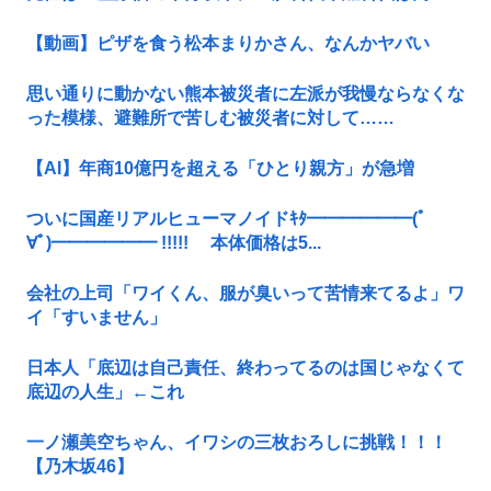
【動画】ピザを食う松本まりかさん、なんかヤバい
思い通りに動かない熊本被災者に左派が我慢ならなくな
った模様、避難所で苦しむ被災者に対して……
【AI】年商10億円を超える「ひとり親方」が急増
ついに国産リアルヒューマノイドｷﾀ━━━━━━(ﾟ
∀ﾟ)━━━━━━ !!!!! 本体価格は5...
会社の上司「ワイくん、服が臭いって苦情来てるよ」ワ
イ「すいません」
日本人「底辺は自己責任、終わってるのは国じゃなくて
底辺の人生」←これ
一ノ瀬美空ちゃん、イワシの三枚おろしに挑戦！！！
【乃木坂46】