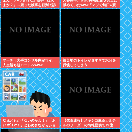
まん「レ●プされた」検事「ほん
大谷翔平、WBC井端監督を完全に
まか？」→疑った検事を裁判で訴
舐めていたwww「マジで無口w競
える
馬の話しかしないわ」と日本代表
は内部崩壊
マーチ→大手コンサル内定ワイ、
被災地のトイレが臭すぎて水分を
人生勝ち組ロードへwww
我慢してしまう
幼児どもが「ないのかよ！」「お
【乞食速報】メキシコ麻薬カルテ
いﾌｻﾞｹﾝﾅ！」とわめきながらショ
ルのリーダーの情報提供で39億
ーケースをドンドン叩いたり、エ
円！お前ら急げ！