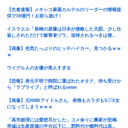
【乞食速報】メキシコ麻薬カルテルのリーダーの情報提
供で39億円！お前ら急げ！
イスラエル「長崎の原爆は日本が侵略した天罰。少し仕
返しされただけで被害者ヅラ。追悼されるべきは侵...
【画像】色気たっぷりのヒッチハイカー、見つかるｗｗ
ｗ
ウイグル人の女優が美人すぎる
【悲報】身元不明で病院に運ばれたオタク、待ち受けか
ら「ラブライブ」と呼ばれるwww
【画像】元NMBアイドルさん、表情もカラダもS♡X女
になってしまうｗｗｗ
「高市総理には愛想尽かした」コメ余りに農家が悲鳴
売値は生産原価の半分以下に…肥料代や燃料代は高...