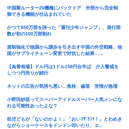
中国製ルーター20機種にバックドア 外部から完全制
御できる機能が仕込まれていた
かつて650万部を誇った「週刊少年ジャンプ」、発行部
数が初の100万部割れ
規制強化で他国から譲歩を引き出す中国の外交戦略、他
国がサプライチェーン変更で対抗した結果……
【為替相場】ドル円は1ドル158円台半ば 介入警戒を
しつつ円売りが続行
ネットの広告が気持ち悪い…角栓、歯茎 苦情が急増
小野田紗栞ってスーパーアイドルスーパー人気メンにな
れる可能性あったよな？
幼児どもが「ないのかよ！」「おいﾌｻﾞｹﾝﾅ！」とわめき
ながらショーケースをドンドン叩いたり、エ...