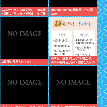
ニューバランスはダサい！onは時
NothingPhoneに機種変した結果
代遅れ！サロモンを買え！って言
www
われたから買ったんやが
中学生「嫌儲では大卒が貧乏で、
3日間お風呂入れてない
高卒が金持ちが多い 無能な大卒の
集まりw」エックスで一万いいね