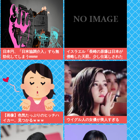
ルボーしたりしだした
日本円、「日米協調介入」すら無
イスラエル「長崎の原爆は日本が
効化してしまうwww
侵略した天罰。少し仕返しされた
だけで被害者ヅラ。追悼されるべ
きは侵略された中国や韓国の人々
だよ
【画像】色気たっぷりのヒッチハ
ウイグル人の女優が美人すぎる
イカー、見つかるｗｗｗ