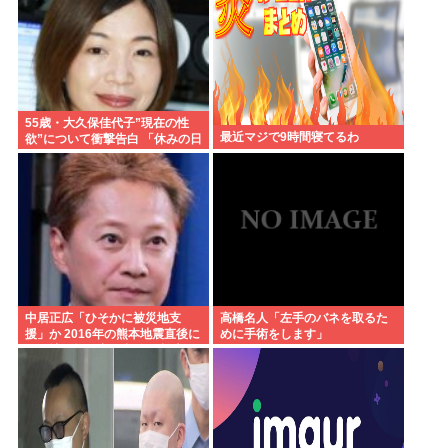
55歳・大久保佳代子”現在の性
最近マジで9時間寝てるわ
欲”について衝撃告白 「休みの日
とかそうだね、だいたい…」
中居正広「ひそかに被災地支
高橋名人「左手のバネを取るた
援」か 2016年の熊本地震直後に
めに手術をします」
は現地で炊き出し 親友・松本人
志の闘病に心を痛め、頻繁に連
絡も