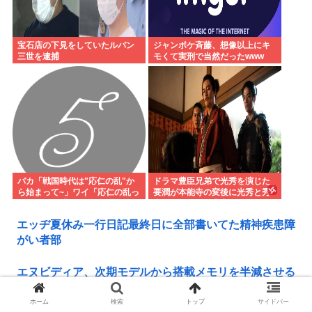
宝石店の下見をしていたルパン
ジャンポケ斉藤、想像以上にキ
三世を逮捕
モくて実刑で当然だったwww
バカ「戦国時代は"応仁の乱"か
ドラマ豊臣兄弟で光秀を演じた
ら始まって~」ワイ「応仁の乱っ
要潤が本能寺の変後に光秀と秀
て？」バカ「キョトンッ」ワイ
吉が会ったのは史実じゃ
「応仁の乱って何？」バカ「い
エッヂ夏休み一行日記最終日に全部書いてた精神疾患障
や…あっ…」
がい者部
エヌビディア、次期モデルから搭載メモリを半減させる
と発表。突然メモリ余り始めるwww
ホーム
検索
トップ
サイドバー