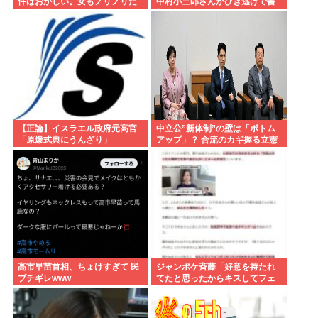
件はおかしい。女もノリノリだ
中村小三郎さんがひき逃げで書
った冤罪だろ」
類送検
【正論】イスラエル政府元高官
中立公”新体制”の壁は「ボトム
「原爆式典にうんざり」
アップ」？ 合流のカギ握る立憲
高市早苗首相、ちょけすぎて 民
ジャンポケ斉藤「好意を持たれ
ブチギレwww
てたと思ったからキスしてフェ
ラさせただけ」これセーフで
は？