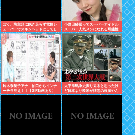
ぼく、坊主頭に飽き足らず電気シ
小野田紗栞ってスーパーアイドル
ェーバーでスキンヘッドにしてし
スーパー人気メンになれる可能性
まう
あったよな？
鈴木奈穂子アナ 袖口からインナ
太平洋戦争史振り返ると思ったけ
ーチラ見え！！【GIF動画あり】
ど日本より欧米が諸悪の根源やん