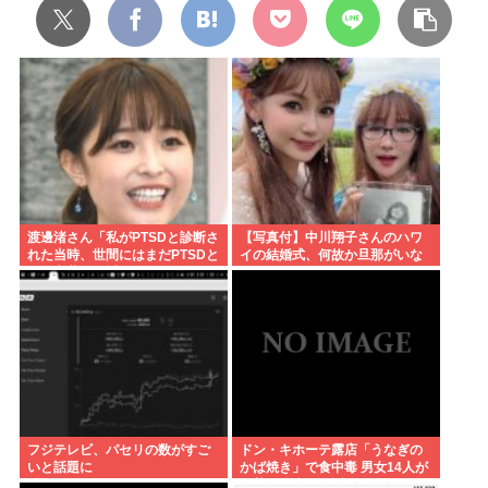
渡邊渚さん「私がPTSDと診断さ
【写真付】中川翔子さんのハワ
れた当時、世間にはまだPTSDと
イの結婚式、何故か旦那がいな
いう言葉は浸透していませんで
い
した」
フジテレビ、パセリの数がすご
ドン・キホーテ露店「うなぎの
いと話題に
かば焼き」で食中毒 男女14人が
発熱や腹痛など訴え…サルモネ