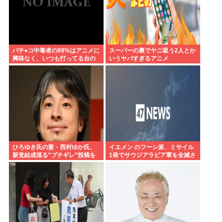
パチ●コ中毒者の99%はアニメに
スーパーの裏でヤニ吸う2人とか
興味なく、いつも打ってる台の
いうヤバすぎるアニメ
原作も知らないという不都合な
真実
ひろゆき氏の妻・西村ゆか氏、
イエメン のフーシ派、ミサイル
新党結成巡る”ブチギレ”投稿を
1発でサウジアラビア軍を全滅さ
謝罪「配慮に欠けた行動でし
せてしまうww
た」 夫婦で投稿