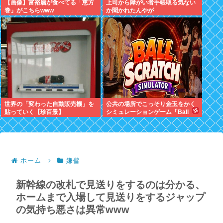
【画像】富裕層が食べてる「恵方
上司から障がい者手帳取る気ない
巻」がこちらwww
か聞かれたんやが
世界の「変わった自動販売機」を
公共の場所でこっそり金玉をかく
貼っていく【珍百景】
シミュレーションゲーム「Ball
Scratch Simulator」がSteamで
発表される
ホーム
嫌儲
新幹線の改札で見送りをするのは分かる、
ホームまで入場して見送りをするジャップ
の気持ち悪さは異常www