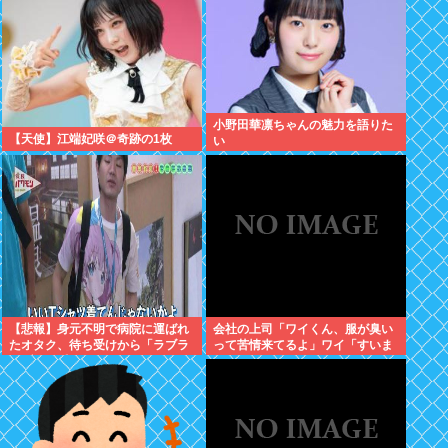
小野田華凛ちゃんの魅力を語りた
【天使】江端妃咲＠奇跡の1枚
い
【悲報】身元不明で病院に運ばれ
会社の上司「ワイくん、服が臭い
たオタク、待ち受けから「ラブラ
って苦情来てるよ」ワイ「すいま
イブ」と呼ばれるwww
せん」