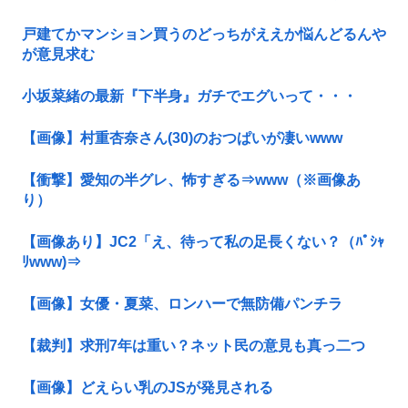
戸建てかマンション買うのどっちがええか悩んどるんや
が意見求む
小坂菜緒の最新『下半身』ガチでエグいって・・・
【画像】村重杏奈さん(30)のおつぱいが凄いwww
【衝撃】愛知の半グレ、怖すぎる⇒www（※画像あ
り）
【画像あり】JC2「え、待って私の足長くない？（ﾊﾟｼｬ
ﾘwww)⇒
【画像】女優・夏菜、ロンハーで無防備パンチラ
【裁判】求刑7年は重い？ネット民の意見も真っ二つ
【画像】どえらい乳のJSが発見される