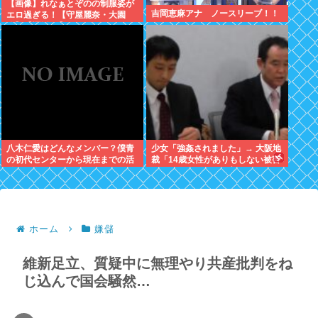
【画像】れなぁとぞのの制服姿が
吉岡恵麻アナ ノースリーブ！！
エロ過ぎる！【守屋麗奈・大園
玲】【櫻坂46】
八木仁愛はどんなメンバー？僕青
少女「強姦されました」→ 大阪地
の初代センターから現在までの活
裁「14歳女性がありもしない被害
動を紹介
をでっちあげるとは考えにくい」
→懲役12年→元少女「嘘でした
w」
ホーム
嫌儲
維新足立、質疑中に無理やり共産批判をね
じ込んで国会騒然…