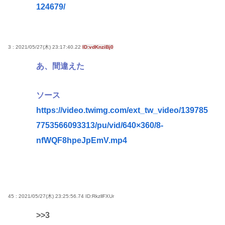
124679/
3 : 2021/05/27(木) 23:17:40.22
ID:vdKnziBj0
あ、間違えた
ソース
https://video.twimg.com/ext_tw_video/139785
7753566093313/pu/vid/640×360/8-
nfWQF8hpeJpEmV.mp4
45 : 2021/05/27(木) 23:25:56.74
ID:RkzllFXUr
>>3