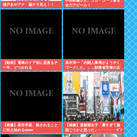
伊勢鈴蘭さん、コカ・コーラ愛を
福戸あやアナ 脇チラ見え！！
全力アピール！
【動画】電車のドア前に居座るチ
高市洋一「内閣人事局がようやく
ー牛、どつかれる
ワークした。」→財務省官僚の左
遷記事を喜んでポスト
【画像】高市早苗、殺されること
【画像】道頓堀女子「暑すぎて服
に怯え始めるwww
脱ごうかと思った」･･････････ﾊﾟｼ
ｬｯ！！