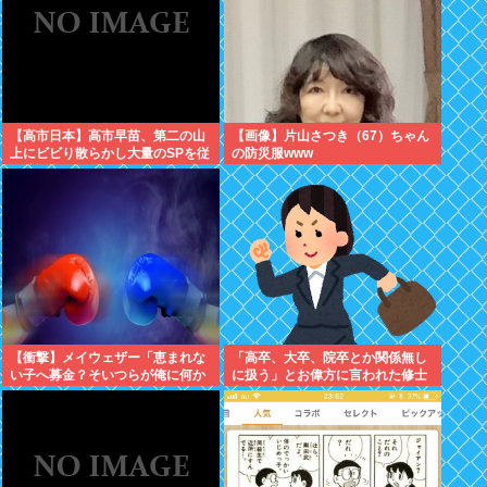
【高市日本】高市早苗、第二の山
【画像】片山さつき（67）ちゃん
上にビビり散らかし大量のSPを従
の防災服www
え演説台にも全面防弾ガラスを設
置
【衝撃】メイウェザー「恵まれな
「高卒、大卒、院卒とか関係無し
い子へ募金？そいつらが俺に何か
に扱う」とお偉方に言われた修士
してくれたのか・・・・・・？」
卒の女の子が...
⇒！！！