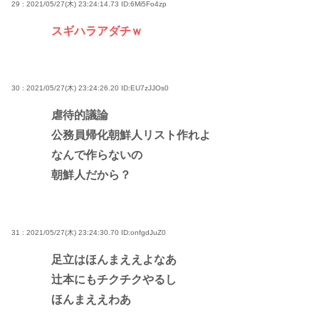
29 : 2021/05/27(木) 23:24:14.73
ID:6Mi5Fo4zp
スギハラアダチｗ
30 : 2021/05/27(木) 23:24:26.20
ID:EU7zJJOs0
虐待的議論
公務員帰化朝鮮人リスト作れよ
なんで作らないの
朝鮮人だから？
31 : 2021/05/27(木) 23:24:30.70
ID:onfgdJuZ0
足立はほんまええよなあ
辻本にもチクチクやるし
ほんまええわあ