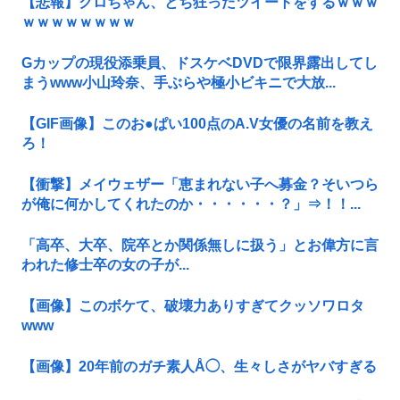
【悲報】クロちゃん、とち狂ったツイートをするｗｗｗ
ｗｗｗｗｗｗｗｗ
Gカップの現役添乗員、ドスケベDVDで限界露出してし
まうwww小山玲奈、手ぶらや極小ビキニで大放...
【GIF画像】このお●ぱい100点のA.V女優の名前を教え
ろ！
【衝撃】メイウェザー「恵まれない子へ募金？そいつら
が俺に何かしてくれたのか・・・・・・？」⇒！！...
「高卒、大卒、院卒とか関係無しに扱う」とお偉方に言
われた修士卒の女の子が...
【画像】このボケて、破壊力ありすぎてクッソワロタ
www
【画像】20年前のガチ素人Å◯、生々しさがヤバすぎる