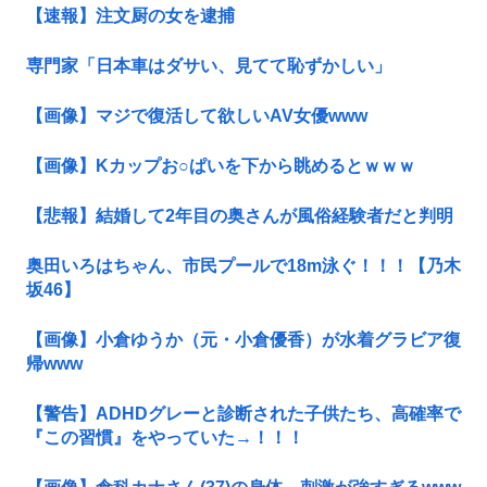
【速報】注文厨の女を逮捕
専門家「日本車はダサい、見てて恥ずかしい」
【画像】マジで復活して欲しいAV女優www
【画像】Kカップお○ぱいを下から眺めるとｗｗｗ
【悲報】結婚して2年目の奥さんが風俗経験者だと判明
奥田いろはちゃん、市民プールで18m泳ぐ！！！【乃木
坂46】
【画像】小倉ゆうか（元・小倉優香）が水着グラビア復
帰www
【警告】ADHDグレーと診断された子供たち、高確率で
『この習慣』をやっていた→！！！