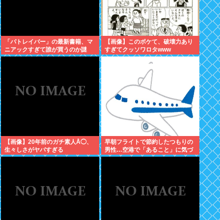
「パトレイバー」の最新書籍、マ
【画像】このボケて、破壊力あり
ニアックすぎて誰が買うのか謎
すぎてクッソワロタwww
【画像】20年前のガチ素人Å◯、
早朝フライトで節約したつもりの
生々しさがヤバすぎる
男性…空港で「あること」に気づ
いてしまう