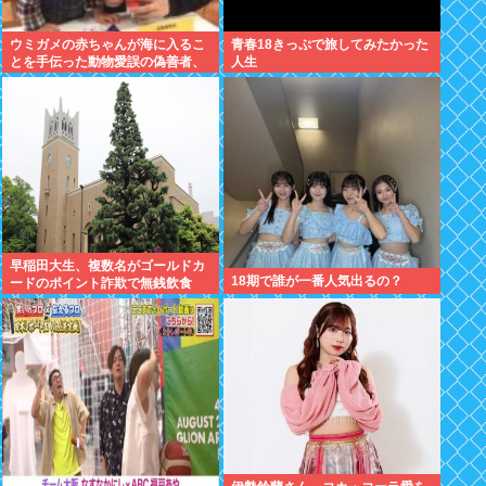
ウミガメの赤ちゃんが海に入るこ
青春18きっぷで旅してみたかった
とを手伝った動物愛誤の偽善者、
人生
最悪の結末を迎える
早稲田大生、複数名がゴールドカ
18期で誰が一番人気出るの？
ードのポイント詐欺で無銭飲食