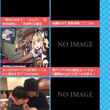
「現代の日本で」「大人が」「完
札幌20.6℃ 深夜徘徊してくるわ
全合法的に」「未成年(18歳未
満)」と性行為をする方法ってある
の？
ゼンゼロのベーグル計画やってみ
南アルプス全山縦走はいいぞぉ！
たら面白すぎてワロタwww
1週間あればケモ民でも出来る！
お盆休みにやってみなイカ？