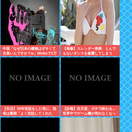
中国「なぜ日本の建物はダサくて
【画像】スレンダー美脚、とんで
古臭いんですか？w」Weiboで1万
もないダンスを披露してしまう
いいね
www
【生活】30年世話をした母に、祖
【訃報】任天堂、ガチで終わる…
母は最期「よく世話してくれた
世界中でゲーム機が売れなくなっ
ね。ずっと嫌いだったのが残念だ
てしまった模様
よ」と言って死んだ