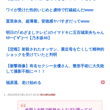
ワイが受けた性的いじめと虐待で打線組んだwww
冨里奈央、超薄着。背徳感ヤバすぎだってwww
明日の｢めざましテレビ｣のイマドキに五百城茉央ちゃん
ｷﾀ━(ﾟ∀ﾟ)━!【乃木坂46】
【悲報】射殺されたオッサン、最近母を亡くして精神的
ショックを受けていたと判明
【衝撃画像】有名セクシー女優さん、整形手術に大失敗
して撮影不能に⇒！！
福原遥、老け始める
1 : 2021/05/27(木) 23:17:15.23
ID:vdKnziBj0
外国人女性で性格のよさげな国ってど