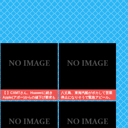
【 】CXMTさん、Huaweiに続き
八丈島、東海汽船がポカして営業
Apple(アポー)からの値下げ要求も
停止になりそうで緊急アピール。
拒否！！！半導体バボー継続
生活物資が届かなくなるかも。ア
へ！！！
シタバ以外に食うものがねえ