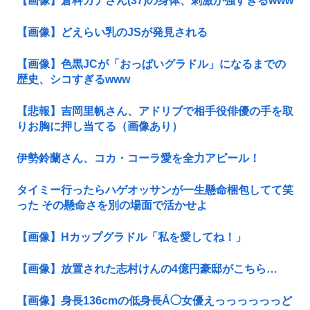
【画像】倉科カナさん(37)の身体、刺激が強すぎるwww
【画像】どえらい乳のJSが発見される
【画像】色黒JCが「おっぱいグラドル」になるまでの
歴史、シコすぎるwww
【悲報】吉岡里帆さん、アドリブで相手役俳優の手を取
りお胸に押し当てる（画像あり）
伊勢鈴蘭さん、コカ・コーラ愛を全力アピール！
タイミー行ったらハゲオッサンが一生懸命梱包してて笑
った その懸命さを別の場面で活かせよ
【画像】Hカップグラドル「私を愛してね！」
【画像】放置された志村けんの4億円豪邸がこちら…
【画像】身長136cmの低身長Å◯女優えっっっっっっど