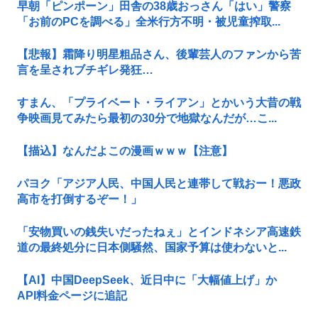
早朝「ピンポーン」田舎の38歳おっさん「はい」警察
「お前のPCを調べる」全米行方不明・被児童搾取...
【悲報】霜降り明星粗品さん、後輩芸人のファンから苦
言を呈されブチギレ発狂…
すまん、「プライベート・ライアン」とかいう大昔の戦
争映画見てみたら最初の30分で地獄なんだが…こ...
【描込】なんだよこの漫画ｗｗｗ【注意】
パヨク「アジア人民、中国人民と連帯して戦おー！悪政
高市を打倒するぞー！」
「安物買いの銭失いだったねぇ」とインドネシア高速鉄
道の最終処分に日本側騒然、国家予算は使わないと...
【AI】中国DeepSeek、近日中に「大幅値上げ」か
API料金ページに追記