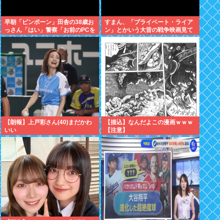
早朝「ピンポーン」田舎の38歳お
すまん、「プライベート・ライア
っさん「はい」警察「お前のPCを
ン」とかいう大昔の戦争映画見て
調べる」全米行方不明・被児童搾
みたら最初の30分で地獄なんだ
取センターからの通報により児
が…これずっと続く感じ？
ホ゜画像を発見、逮捕
【朗報】上戸彩さん(40)まだかわ
【描込】なんだよこの漫画ｗｗｗ
いい
【注意】