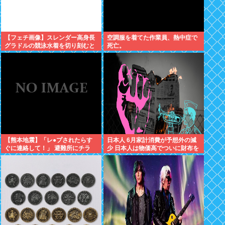
【フェチ画像】スレンダー高身長
空調服を着てた作業員、熱中症で
グラドルの競泳水着を切り刻むと
死亡。
ヌルヌル 大開脚×マッサージ
【鹿】
【熊本地震】「レ●プされたらす
日本人 6月家計消費が予想外の減
ぐに連絡して！」 避難所にチラ
少 日本人は物価高でついに財布を
シ。 無料で緊急避妊薬を届けるシ
閉じる、金を使わなくなる 使える
ステムを実現へ
金がもう無いからだった