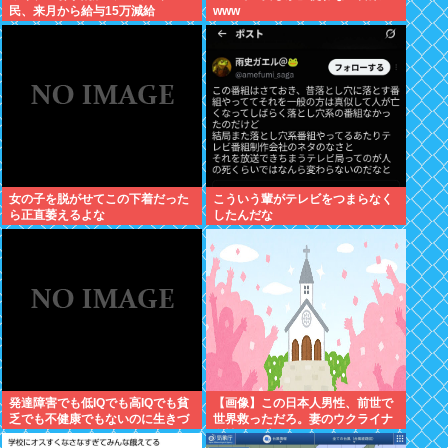
民、来月から給与15万減給
www
女の子を脱がせてこの下着だった
こういう輩がテレビをつまらなく
ら正直萎えるよな
したんだな
発達障害でも低IQでも高IQでも貧
【画像】この日本人男性、前世で
乏でも不健康でもないのに生きづ
世界救っただろ。妻のウクライナ
らい奴www
女性が可愛すぎる件