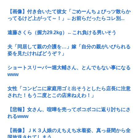
【画像】付き合いたて彼女「ごめーんちょびっツ散らか
ってるけど上がって～！」←お前らだったらコレ別...
遠藤さくら（握力29.2kg）←これ負ける男いそう
夫「同居して親の介護を…」嫁「自分の親がいびられる
姿を見たければどうぞ？」
ショートスリーバー堀大輔さん、とんでもない事になる
www
女性「コンビニに家庭用ゴミ出そうとしたら店長に注意
された！もう二度とこの店来ねえわ！」
【悲報】女さん、喧嘩を売ってボコボコに返り討ちにさ
れるwww
【画像】ＪＫ３人娘のえちえち水着姿、真っ昼間から全
国放送されてしまう