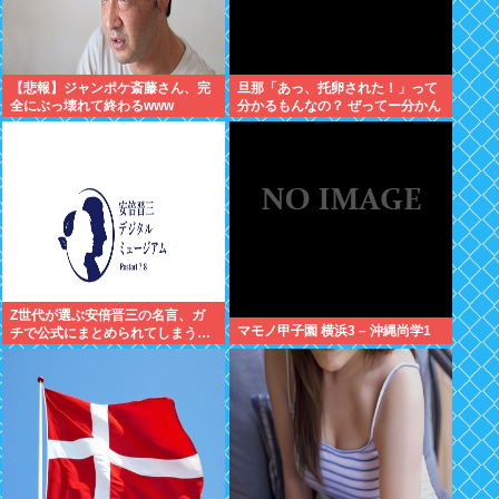
【悲報】ジャンポケ斎藤さん、完
旦那「あっ、托卵された！」って
全にぶっ壊れて終わるwww
分かるもんなの？ ぜってー分かん
ないだろ。
Z世代が選ぶ安倍晋三の名言、ガ
マモノ甲子園 横浜3 – 沖縄尚学1
チで公式にまとめられてしまう…
✨