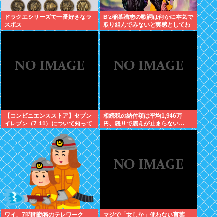
ドラクエシリーズで一番好きなラ
B’z稲葉浩志の歌詞は何かに本気で
スボス
取り組んでみないと実感としてわ
からない
【コンビニエンスストア】セブン
相続税の納付額は平均1,946万
イレブン（7-11）について知って
円、怒りで震えが止まらない…
いること
ワイ、7時間勤務のテレワーク
マジで「女しか」使わない言葉