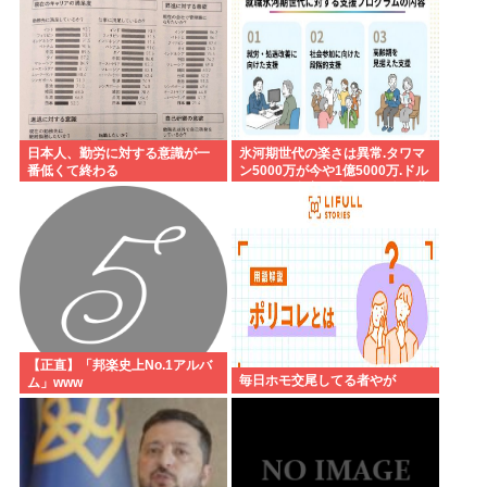
日本人、勤労に対する意識が一
氷河期世代の楽さは異常.タワマ
番低くて終わる
ン5000万が今や1億5000万.ドル
円80円で資産形成.マジで楽な世
代だったな
【正直】「邦楽史上No.1アルバ
毎日ホモ交尾してる者やが
ム」www