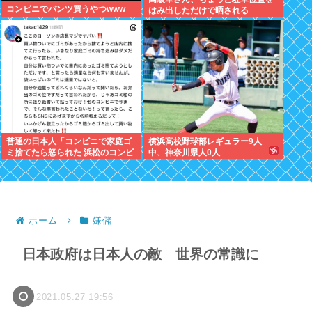
コンビニでパンツ買うやつwww
はみ出しただけで晒される
wwwWwwWWw
普通の日本人「コンビニで家庭ゴ
横浜高校野球部レギュラー9人
ミ捨てたら怒られた 浜松のコンビ
中、神奈川県人0人
ニもう行かない」
ホーム
嫌儲
日本政府は日本人の敵 世界の常識に
2021.05.27 19:56