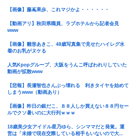
【画像】藤嶌果歩、これマジかよ・・・・・・
【動画アリ】秋田県職員、ラブホテルから記者会見
www
【画像】雛形あきこ、48歳写真集で見せたハイレグ水
着のお乳がヌケる
人気Kpopグループ、大阪をうんこ呼ばわれりしていた
動画が拡散www
【悲報】長瀬智也さんぶっ壊れる 利きタイヤを始めて
しまうwww（動画あり）
【画像】昨日の銀だこ、８８人しか買えない８８円セー
ルでクソ暑いのに大行列ｗｗｗ
18歳美少女アイドル星乃ゆら、シンママだと発覚。運
営は「未婚で現在交際している相手もいないので大...