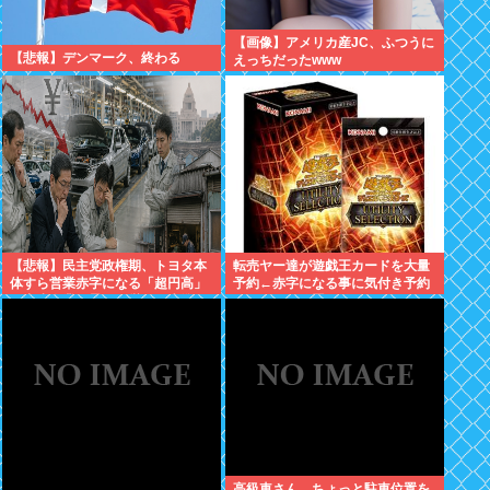
【画像】アメリカ産JC、ふつうに
【悲報】デンマーク、終わる
えっちだったwww
【悲報】民主党政権期、トヨタ本
転売ヤー達が遊戯王カードを大量
体すら営業赤字になる「超円高」
予約←赤字になる事に気付き予約
…中小企業の景況も厳しい水準だ
キャンセル放置開始
った←これエグいよな
高級車さん、ちょっと駐車位置を