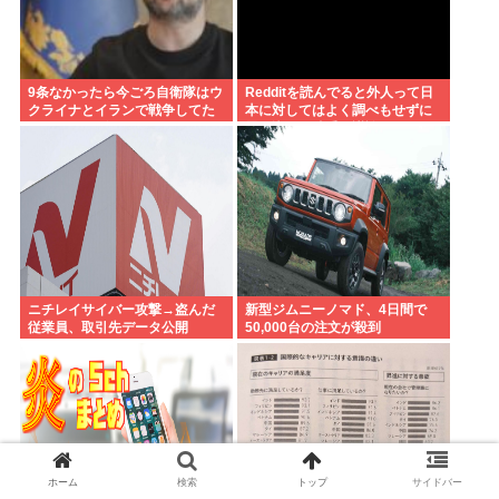
9条なかったら今ごろ自衛隊はウ
Redditを読んでると外人って日
クライナとイランで戦争してた
本に対してはよく調べもせずに
んだよな…9条バリアすごすぎ
思い込みで勝手に議論してるよ
な
ニチレイサイバー攻撃→盗んだ
新型ジムニーノマド、4日間で
従業員、取引先データ公開
50,000台の注文が殺到
ホーム
検索
トップ
サイドバー