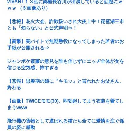
VIVANT１３話に錦鯉長谷川が出演していると話題にｗ
ｗｗ （※画像あり）
【悲報】花火大会、詐欺扱いされ大炎上中！琵琶湖三市
とも「知らない」と公式声明⇒！
【衝撃】闇バイトで無期懲役になってしまった若者のお
手紙が公開される⇒
ジャンポケ斎藤の意見を誰も信じずにエッヂ全体が女を
信じる空気感、怖すぎる
【悲報】思春期の娘に『キモッ』と言われたお父さん、
終わる
【画像】TWICEモモ(30)、即勃起してまう衣装を着てし
まうwww
飛行機の貨物として運ばれる猫たち全てに愛情を注ぐ係
員の姿に感動