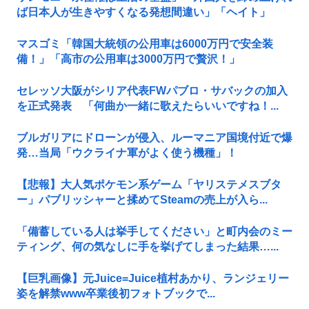
ば日本人が生きやすくなる発想間違い」「ヘイト」
マスゴミ「韓国大統領の公用車は6000万円で安全装
備！」「高市の公用車は3000万円で贅沢！」
セレッソ大阪がシリア代表FWパブロ・サバックの加入
を正式発表 「何曲か一緒に歌えたらいいですね！...
ブルガリアにドローンが侵入、ルーマニア国境付近で爆
発…当局「ウクライナ軍がよく使う機種」！
【悲報】大人気ポケモン系ゲーム「ヤリステメスブタ
ー」パブリッシャーと揉めてSteamの売上が入ら...
「備蓄している人は挙手してください」と町内会のミー
ティング、何の気なしに手を挙げてしまった結果…...
【巨乳画像】元Juice=Juice植村あかり、ランジェリー
姿を解禁www卒業後初フォトブックで...