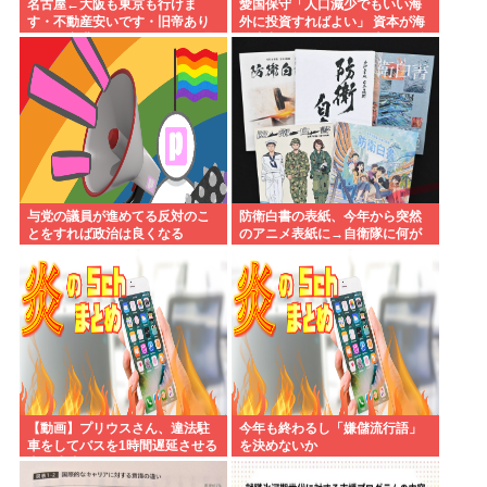
名古屋←大阪も東京も行けま
愛国保守「人口減少でもいい海
す・不動産安いです・旧帝あり
外に投資すればよい」 資本が海
ます・空港あります 不人気な理
外流出し賃金もGDPも上がらず
由
海外が成長
与党の議員が進めてる反対のこ
防衛白書の表紙、今年から突然
とをすれば政治は良くなる
のアニメ表紙に→自衛隊に何が
あったのか。
【動画】プリウスさん、違法駐
今年も終わるし「嫌儲流行語」
車をしてバスを1時間遅延させる
を決めないか
事に成功してしまうwww