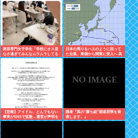
美容専門女子学生「学校にオス居
日本の周りをハエのように回って
なさ過ぎてみんなムラムラしてる
た台風、東側から関東に突入へ 高
」
市
【悲報】アイドル、とんでもない
識者『真の"勝ち組"都道府県を発
事実がSNSで拡散→運営が声明を
表します。』
発表www