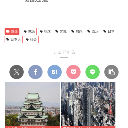
一般国民の敵
嫌儲
世論
地球
常識
思想
政治
日本
日本人
社会
シェアする