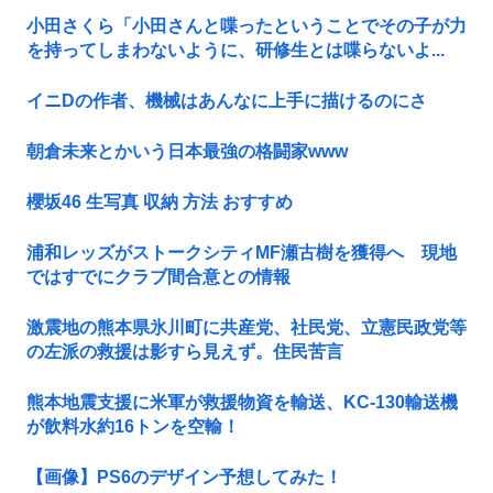
小田さくら「小田さんと喋ったということでその子が力
を持ってしまわないように、研修生とは喋らないよ...
イニDの作者、機械はあんなに上手に描けるのにさ
朝倉未来とかいう日本最強の格闘家www
櫻坂46 生写真 収納 方法 おすすめ
浦和レッズがストークシティMF瀬古樹を獲得へ 現地
ではすでにクラブ間合意との情報
激震地の熊本県氷川町に共産党、社民党、立憲民政党等
の左派の救援は影すら見えず。住民苦言
熊本地震支援に米軍が救援物資を輸送、KC-130輸送機
が飲料水約16トンを空輸！
【画像】PS6のデザイン予想してみた！