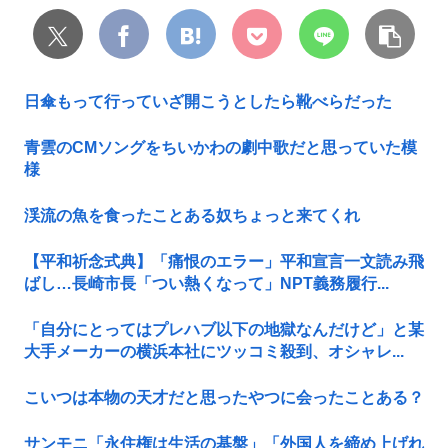
日傘もって行っていざ開こうとしたら靴べらだった
青雲のCMソングをちいかわの劇中歌だと思っていた模
様
渓流の魚を食ったことある奴ちょっと来てくれ
【平和祈念式典】「痛恨のエラー」平和宣言一文読み飛
ばし…長崎市長「つい熱くなって」NPT義務履行...
「自分にとってはプレハブ以下の地獄なんだけど」と某
大手メーカーの横浜本社にツッコミ殺到、オシャレ...
こいつは本物の天才だと思ったやつに会ったことある？
サンモニ「永住権は生活の基盤」「外国人を締め上げれ