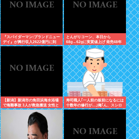
『スパイダーマン:ブランドニュー
とんがりコーン、本日から
デイ』が興行収入2622億円に到
68g→62gに実質値上げ 発売48年
達！2週目も好調に推移へ
で初の箱縮小 メーカー「CO2も
1067トン削減できます笑」
【新潟】新潟市の角田浜海水浴場
寿司職人｢一人前の板前になるには
で海難事故 3人が救急搬送 女性と
十数年の修行が…｣俺｢ん、スシロ
男児が心肺停止 男性は意識あり
ーでいいっしょ(笑)あんまかわん
ねｗ｣