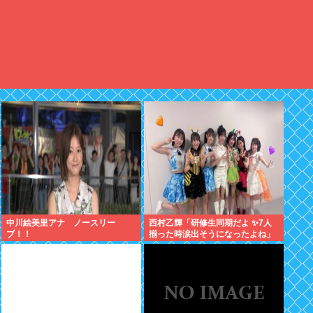
中川絵美里アナ ノースリー
西村乙輝「研修生同期だよ ✨7人
ブ！！
揃った時涙出そうになったよね」