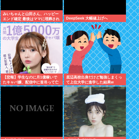
みいちゃんと山田さん、ハッピー
DeepSeek 大幅値上げへ
エンド確定 最後はママに埋葬され
る
【悲報】学生なのに月1億稼いで
底辺高校出身だけど勉強しまくっ
たキャバ嬢、配信中に首吊って亡
て上位大学に進学した結果w
くなる