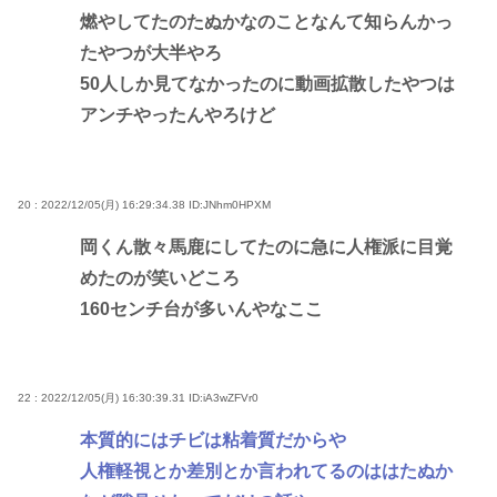
燃やしてたのたぬかなのことなんて知らんかっ
たやつが大半やろ
50人しか見てなかったのに動画拡散したやつは
アンチやったんやろけど
20 : 2022/12/05(月) 16:29:34.38
ID:JNhm0HPXM
岡くん散々馬鹿にしてたのに急に人権派に目覚
めたのが笑いどころ
160センチ台が多いんやなここ
22 : 2022/12/05(月) 16:30:39.31
ID:iA3wZFVr0
本質的にはチビは粘着質だからや
人権軽視とか差別とか言われてるのははたぬか