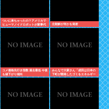
ついに来ちゃったの？アメリカで
北朝鮮が何かを発射
ヒューマノイドロボットが家事代
行サービスを開始
コメ価格先行き指数 過去最低 今後
みんなで大家さん「成田は日本の
も値下がり傾向
下町が開発したゴミをエネルギー
に変える技術と核融合発電を使う
のでエコで高い資産価値があり利
益が出る