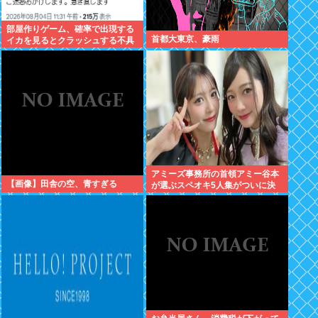
部屋作りゲーム、確率で出現する
首都大東京、豪雨
イカを見るとクラッシュする不具
合が発生
アミーズ事務所の首領アミー谷本
【画像】田舎の空、青すぎる
が選ぶスペオキ5人集がついに決
定してしまう