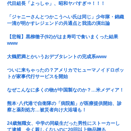
代目組長「よっしゃ」、昭和ヤバすぎ⇒！！！
「ジャニーさんとつかこうへい氏は同じ」少年隊・錦織
一清が明かすレジェンドの共通点と我流の演出論
【悲報】黒柳徹子(92)がはま寿司で食いまくった結果
www
大鶴肥満とかいうおデブタレントの完成系www
ついに来ちゃったの？アメリカでヒューマノイドロボッ
トが家事代行サービスを開始
なぜこんなに多くの物が中国製なのか？…米メディア！
熊本･八代港で自衛隊の「病院船」が医療提供開始、診
察と薬剤処方…被災者向け大浴場も！
24歳無職女、中学の同級生だった男性にストーカーし
て逮捕 全く親しくないのに20回以上物品贈る