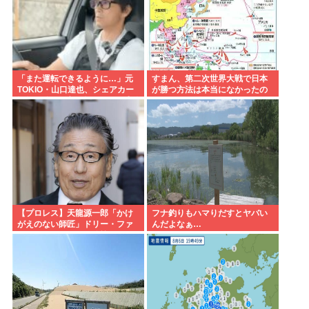
「また運転できるように…」元
すまん、第二次世界大戦で日本
TOKIO・山口達也、シェアカー
が勝つ方法は本当になかったの
運転&ギター演奏姿にファン感動
か？
【プロレス】天龍源一郎「かけ
フナ釣りもハマりだすとヤバい
がえのない師匠」ドリー・ファ
んだよなぁ…
ンク・ジュニアさん追悼