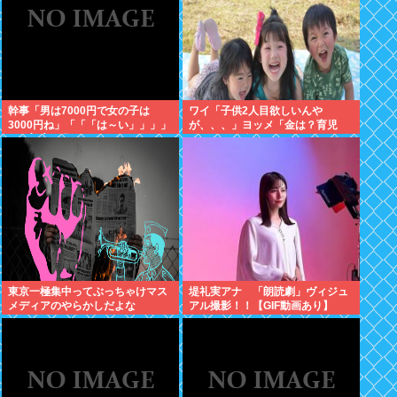
幹事「男は7000円で女の子は
ワイ「子供2人目欲しいんや
3000円ね」「「「は～い」」」」
が、、、」ヨッメ「金は？育児
（ヽ´ん`）「あ？ ちょっと待て
は？私の仕事は？キャリアは？」
よ」
東京一極集中ってぶっちゃけマス
堤礼実アナ 「朗読劇」ヴィジュ
メディアのやらかしだよな
アル撮影！！【GIF動画あり】