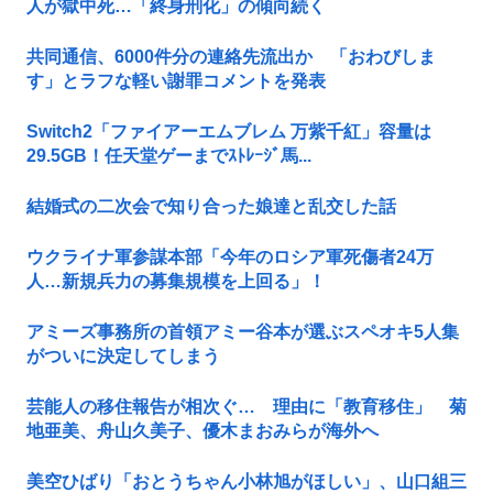
人が獄中死…「終身刑化」の傾向続く
共同通信、6000件分の連絡先流出か 「おわびしま
す」とラフな軽い謝罪コメントを発表
Switch2「ファイアーエムブレム 万紫千紅」容量は
29.5GB！任天堂ゲーまでｽﾄﾚｰｼﾞ馬...
結婚式の二次会で知り合った娘達と乱交した話
ウクライナ軍参謀本部「今年のロシア軍死傷者24万
人…新規兵力の募集規模を上回る」！
アミーズ事務所の首領アミー谷本が選ぶスペオキ5人集
がついに決定してしまう
芸能人の移住報告が相次ぐ… 理由に「教育移住」 菊
地亜美、舟山久美子、優木まおみらが海外へ
美空ひばり「おとうちゃん小林旭がほしい」、山口組三