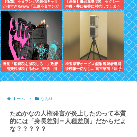
【衝撃】不良マンガの最強キャラ
【画像】磯部花凛(30)、セクシー
が凄すぎるwww「王道不良マンガ
声優・井口裕香に対抗してしまう
の最強キャラTier表」完成す
www
る！！この最強キャラは…
野党「消費税を減税しろ！」政府
埼玉県警オービス盗難 容疑者逮捕
「消費税減税するわw」野党「消
後続報一切なし… 高市早苗「法を
費税を減税するな！」
尊重わよ
ホーム
なんG
たぬかなの人権発言が炎上したのって本質
的には「身長差別＝人種差別」だからだよ
な？？？？？