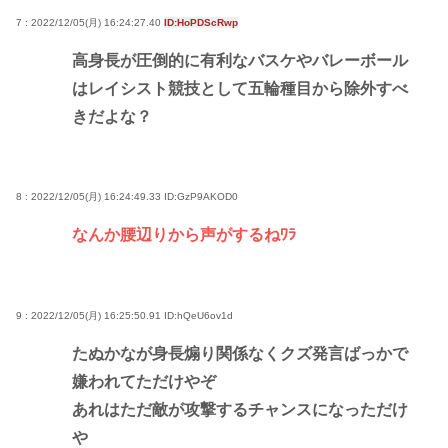
7 : 2022/12/05(月) 16:24:27.40
ID:HoPDScRwp
高身長が圧倒的に有利なバスケやバレーボール
はレイシスト競技として五輪種目から除外すべ
きだよな？
8 : 2022/12/05(月) 16:24:49.33
ID:GzP9AKOD0
なんか腰辺りから声がするねﾜﾗ
9 : 2022/12/05(月) 16:25:50.91
ID:hQeU6ov1d
たぬかなが身長煽り関係なくクズ発言ばっかで
嫌われてただけやぞ
あれはただ敵が攻撃するチャンスになっただけ
や