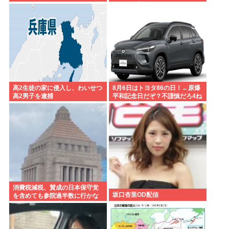
ていたと判明
高2生徒の家に侵入し、わいせつ
8月6日はトヨタ86の日！←原爆
高2男子を逮捕
平和記念日だぞ？不謹慎だろ4ね
や車カス
消費税減税、賛成の日本保守党
坂口杏里OD配信
を含めても参院過半数に行かな
い模様 野党は一斉に批判し神谷
「天下の愚策」 おや、チみ？