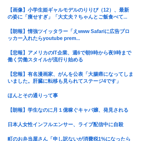
【画像】小学生姫ギャルモデルのりりぴ（12）、最新
の姿に「痩せすぎ」「大丈夫？ちゃんとご飯食べて...
【朗報】情強ツイッタラー「えwww Safariに広告ブロ
ッカー入れたらyoutube prem...
【悲報】アメリカのIT企業、週6で朝9時から夜9時まで
働く労働スタイルが流行り始める
【悲報】有名漫画家、がんを公表「大腸癌になってしま
いました。肝臓に転移も見られてステージ4です」
ほんとその通りって事
【朗報】学生なのに月１億稼ぐキャバ嬢、発見される
日本人女性インフルエンサー、ライブ配信中に自殺
町のお弁当屋さん「申し訳ないが消費税1%になったら