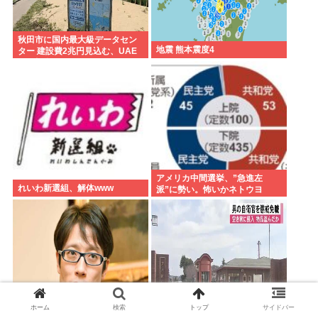
秋田市に国内最大級データセン
地震 熊本震度4
ター 建設費2兆円見込む、UAE
など投資
アメリカ中間選挙、”急進左
れいわ新選組、解体www
派”に勢い。怖いかネトウヨ
ホーム
検索
トップ
サイドバー
【正論】竹田恒泰陛下「愛子は
【熊本】「金銭欲しさから…」