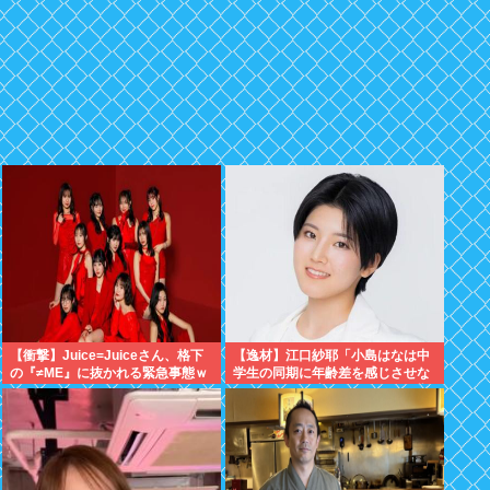
【衝撃】Juice=Juiceさん、格下
【逸材】江口紗耶「小島はなは中
の『≠ME』に抜かれる緊急事態ｗ
学生の同期に年齢差を感じさせな
ｗｗｗｗｗｗｗｗｗｗｗ
いように気を遣っているが、同期
2人は気づ