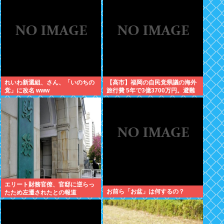
るやつは反日！」 これなに？
れいわ新選組、さん、「いのちの
【高市】福岡の自民党県議の海外
党」に改名 www
旅行費 5年で3億3700万円。避難
所で使えるテント 1個2万円。
エリート財務官僚、官邸に逆らっ
お前ら「お盆」は何するの？
たため左遷されたとの報道