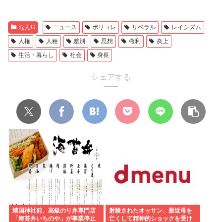
なんG
ニュース
ポリコレ
リベラル
レイシズム
人権
人種
差別
思想
権利
炎上
生活・暮らし
社会
身長
シェアする
靖国神社前、高級のり弁専門店
射殺されたオッサン、最近母を
「海苔弁いちのや」が事業停止
亡くして精神的ショックを受け