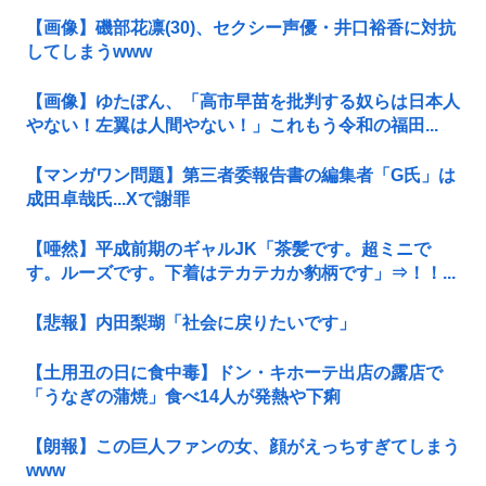
【画像】磯部花凛(30)、セクシー声優・井口裕香に対抗
してしまうwww
【画像】ゆたぼん、「高市早苗を批判する奴らは日本人
やない！左翼は人間やない！」これもう令和の福田...
【マンガワン問題】第三者委報告書の編集者「G氏」は
成田卓哉氏...Xで謝罪
【唖然】平成前期のギャルJK「茶髪です。超ミニで
す。ルーズです。下着はテカテカか豹柄です」⇒！！...
【悲報】内田梨瑚「社会に戻りたいです」
【土用丑の日に食中毒】ドン・キホーテ出店の露店で
「うなぎの蒲焼」食べ14人が発熱や下痢
【朗報】この巨人ファンの女、顔がえっちすぎてしまう
www