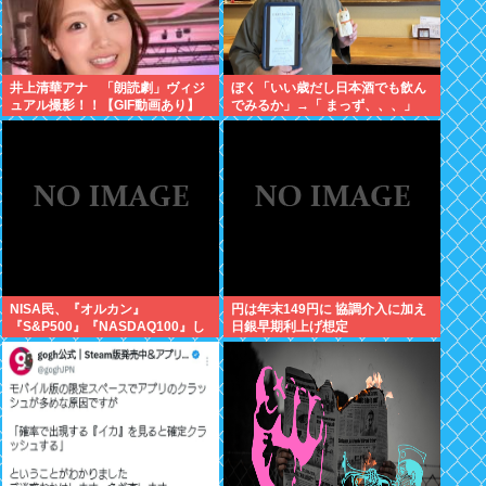
井上清華アナ 「朗読劇」ヴィジ
ぼく「いい歳だし日本酒でも飲ん
ュアル撮影！！【GIF動画あり】
でみるか」→「 まっず、、、」
NISA民、『オルカン』
円は年末149円に 協調介入に加え
『S&P500』『NASDAQ100』し
日銀早期利上げ想定
か買わない