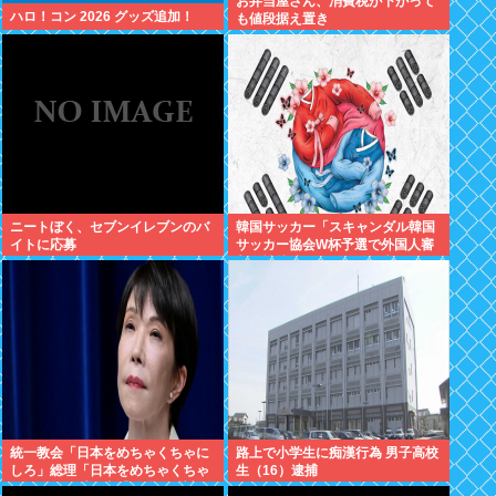
お弁当屋さん、消費税が下がって
ハロ！コン 2026 グッズ追加！
も値段据え置き
ニートぼく、セブンイレブンのバ
韓国サッカー「スキャンダル韓国
イトに応募
サッカー協会W杯予選で外国人審
判に性接待したことが発覚！」
統一教会「日本をめちゃくちゃに
路上で小学生に痴漢行為 男子高校
しろ」総理「日本をめちゃくちゃ
生（16）逮捕
にします」愛国者「総理に反対す